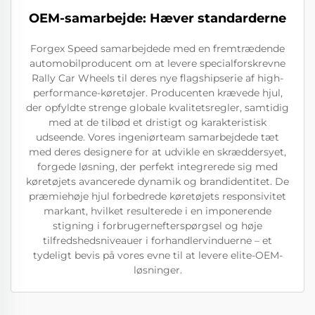
OEM-samarbejde: Hæver standarderne
Forgex Speed samarbejdede med en fremtrædende
automobilproducent om at levere specialforskrevne
Rally Car Wheels til deres nye flagshipserie af high-
performance-køretøjer. Producenten krævede hjul,
der opfyldte strenge globale kvalitetsregler, samtidig
med at de tilbød et dristigt og karakteristisk
udseende. Vores ingeniørteam samarbejdede tæt
med deres designere for at udvikle en skræddersyet,
forgede løsning, der perfekt integrerede sig med
køretøjets avancerede dynamik og brandidentitet. De
præmiehøje hjul forbedrede køretøjets responsivitet
markant, hvilket resulterede i en imponerende
stigning i forbrugernefterspørgsel og høje
tilfredshedsniveauer i forhandlervinduerne – et
tydeligt bevis på vores evne til at levere elite-OEM-
løsninger.