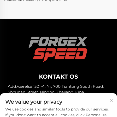
KONTAKT OS
Add:Værelse 1301-4, Nr. 700 Tiantong South Road,
Shounan Street, Ningbo, Zhejiang, Kina
Tlf.:
+86-13929561315
We value your privacy
E-mail:
[email protected]
We use cookies and similar tools to provide our services.
If you don't want to accept all cookies, click Personalize