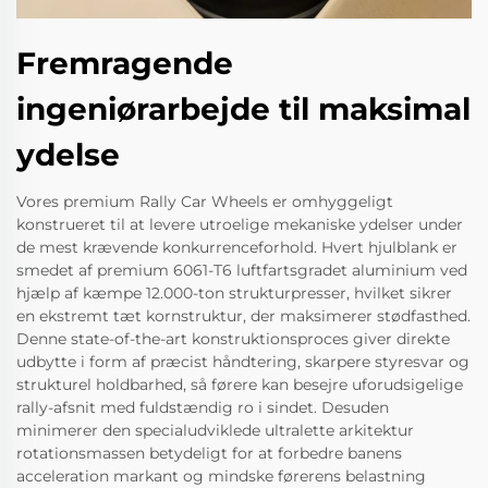
Fremragende
ingeniørarbejde til maksimal
ydelse
Vores premium Rally Car Wheels er omhyggeligt
konstrueret til at levere utroelige mekaniske ydelser under
de mest krævende konkurrenceforhold. Hvert hjulblank er
smedet af premium 6061-T6 luftfartsgradet aluminium ved
hjælp af kæmpe 12.000-ton strukturpresser, hvilket sikrer
en ekstremt tæt kornstruktur, der maksimerer stødfasthed.
Denne state-of-the-art konstruktionsproces giver direkte
udbytte i form af præcist håndtering, skarpere styresvar og
strukturel holdbarhed, så førere kan besejre uforudsigelige
rally-afsnit med fuldstændig ro i sindet. Desuden
minimerer den specialudviklede ultralette arkitektur
rotationsmassen betydeligt for at forbedre banens
acceleration markant og mindske førerens belastning