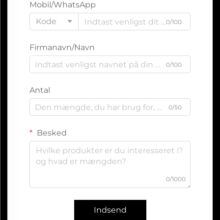
Mobil/WhatsApp
Kode
0/100
Firmanavn/Navn
0/100
Antal
0/50
Besked
0/1000
Indsend