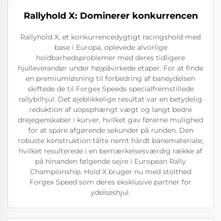
Rallyhold X: Dominerer konkurrencen
Rallyhold X, et konkurrencedygtigt racingshold med
base i Europa, oplevede alvorlige
holdbarhedsproblemer med deres tidligere
hjulleverandør under højpåvirkede etaper. For at finde
en premiumløsning til forbedring af baneydelsen
skiftede de til Forgex Speeds specialfremstillede
rallybilhjul. Det øjeblikkelige resultat var en betydelig
reduktion af uopsphængt vægt og langt bedre
drejegenskaber i kurver, hvilket gav førerne mulighed
for at spare afgørende sekunder på runden. Den
robuste konstruktion tålte nemt hårdt banemateriale,
hvilket resulterede i en bemærkelsesværdig række af
på hinanden følgende sejre i European Rally
Championship. Hold X bruger nu med stolthed
Forgex Speed som deres eksklusive partner for
ydelseshjul.