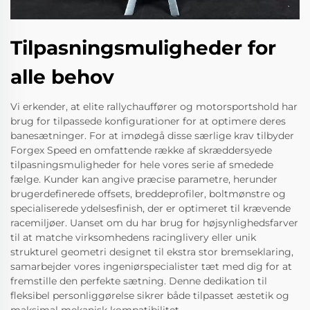
Tilpasningsmuligheder for
alle behov
Vi erkender, at elite rallychauffører og motorsportshold har
brug for tilpassede konfigurationer for at optimere deres
banesætninger. For at imødegå disse særlige krav tilbyder
Forgex Speed en omfattende række af skræddersyede
tilpasningsmuligheder for hele vores serie af smedede
fælge. Kunder kan angive præcise parametre, herunder
brugerdefinerede offsets, breddeprofiler, boltmønstre og
specialiserede ydelsesfinish, der er optimeret til krævende
racemiljøer. Uanset om du har brug for højsynlighedsfarver
til at matche virksomhedens racinglivery eller unik
strukturel geometri designet til ekstra stor bremseklaring,
samarbejder vores ingeniørspecialister tæt med dig for at
fremstille den perfekte sætning. Denne dedikation til
fleksibel personliggørelse sikrer både tilpasset æstetik og
maksimal mekanisk kompatibilitet.