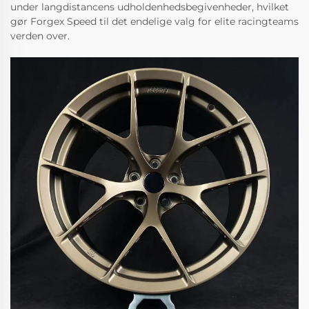
under langdistancens udholdenhedsbegivenheder, hvilket
gør Forgex Speed til det endelige valg for elite racingteams
verden over.