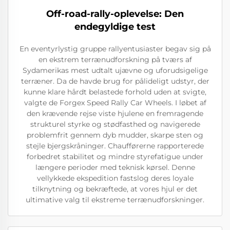
Off-road-rally-oplevelse: Den
endegyldige test
En eventyrlystig gruppe rallyentusiaster begav sig på
en ekstrem terrænudforskning på tværs af
Sydamerikas mest udtalt ujævne og uforudsigelige
terræner. Da de havde brug for pålideligt udstyr, der
kunne klare hårdt belastede forhold uden at svigte,
valgte de Forgex Speed Rally Car Wheels. I løbet af
den krævende rejse viste hjulene en fremragende
strukturel styrke og stødfasthed og navigerede
problemfrit gennem dyb mudder, skarpe sten og
stejle bjergskråninger. Chaufførerne rapporterede
forbedret stabilitet og mindre styrefatigue under
længere perioder med teknisk kørsel. Denne
vellykkede ekspedition fastslog deres loyale
tilknytning og bekræftede, at vores hjul er det
ultimative valg til ekstreme terrænudforskninger.