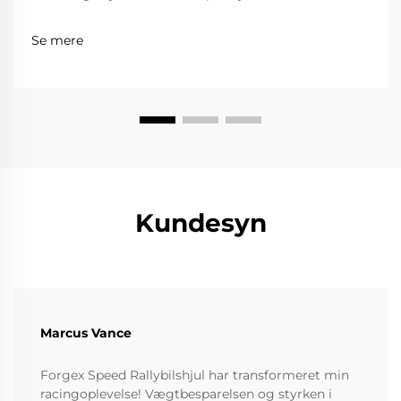
pålidelighed, komfort og overholdelse af
færdselsregler, mens kørsel på bane kræver ekstrem
Se mere
letvægt, styrke og præcision. Smedede hjul...
Kundesyn
Marcus Vance
Forgex Speed Rallybilshjul har transformeret min
racingoplevelse! Vægtbesparelsen og styrken i