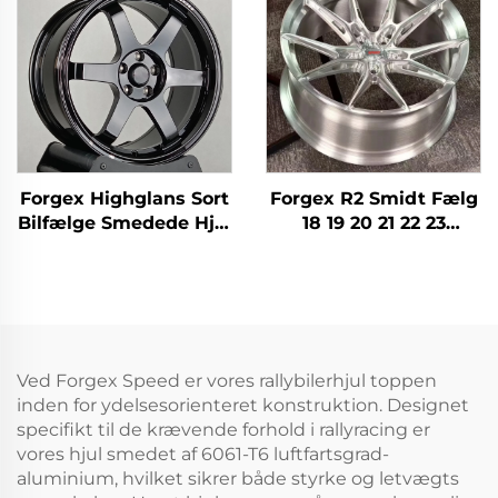
TE37 Lejer Smedet
til Nissan 370Z 350Z
Aluminium Bilstel
Toyota Honda
Forgex Highglans Sort
Forgex R2 Smidt Fælg
Bilfælge Smedede Hjul
18 19 20 21 22 23
TE37 17 18 19 20
Tommer 5X112 5X120
Tommer Dyb Kant
Smidte Fælger Racing
5x114,3 5x120 til Civic
Bilkål til Audi RS3 S4
Supra IS BMW M3 M4
A7 BMW M3 M4 M5 M8
Tesla Model Y
Ved Forgex Speed er vores rallybilerhjul toppen
inden for ydelsesorienteret konstruktion. Designet
specifikt til de krævende forhold i rallyracing er
vores hjul smedet af 6061-T6 luftfartsgrad-
aluminium, hvilket sikrer både styrke og letvægts