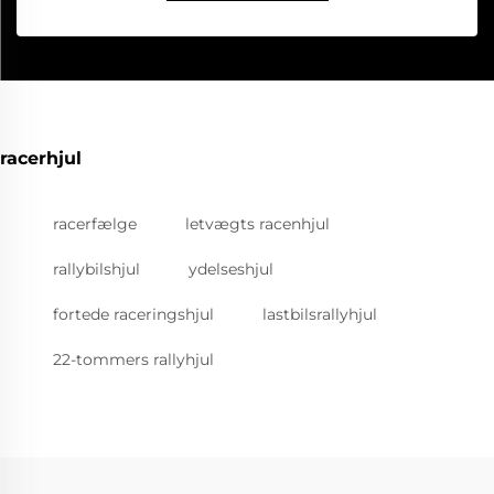
racerhjul
racerfælge
letvægts racenhjul
rallybilshjul
ydelseshjul
fortede raceringshjul
lastbilsrallyhjul
22-tommers rallyhjul