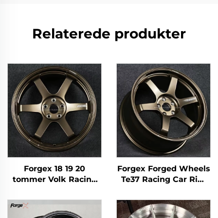
Relaterede produkter
Forgex 18 19 20
Forgex Forged Wheels
tommer Volk Racing
Te37 Racing Car Rim
JDM smedet hjerter
17 18 19 20 Tommer
Sort Bronze Chrome
5x114.3 Aluminium
5x120 5x114.3 5x112
Custom Forged Fælge