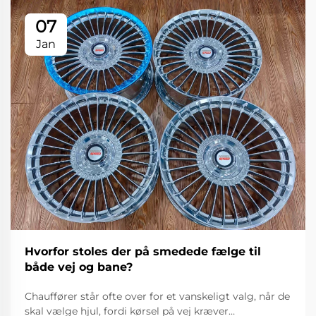
07
Jan
Hvorfor stoles der på smedede fælge til
både vej og bane?
Chauffører står ofte over for et vanskeligt valg, når de
skal vælge hjul, fordi kørsel på vej kræver