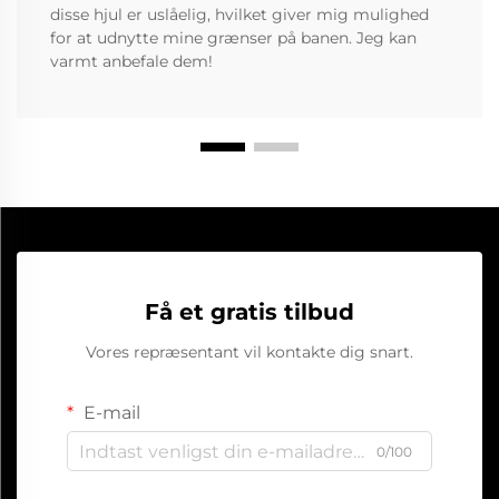
disse hjul er uslåelig, hvilket giver mig mulighed
for at udnytte mine grænser på banen. Jeg kan
varmt anbefale dem!
Få et gratis tilbud
Vores repræsentant vil kontakte dig snart.
E-mail
0/100