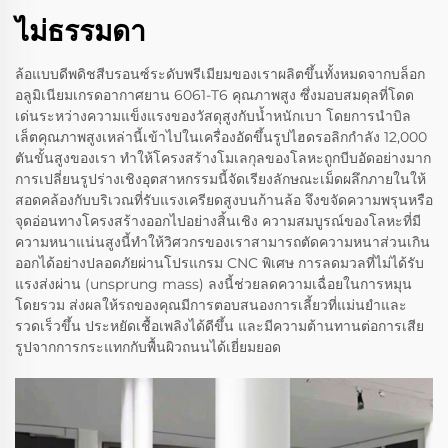
ไม่ธรรมดา
ล้อแบบดีพดิชสีบรอนซ์ระดับพรีเมียมของเราผลิตขึ้นทั้งหมดจากบล็อก
อลูมิเนียมเกรดอากาศยาน 6061-T6 คุณภาพสูง ซึ่งมอบสมดุลที่โดด
เด่นระหว่างความแข็งแรงของวัสดุสูงกับน้ำหนักเบา โดยการนำบิล
เล็ตคุณภาพสูงเหล่านี้เข้าไปในเครื่องอัดขึ้นรูปไฮดรอลิกกำลัง 12,000
ตันขั้นสูงของเรา ทำให้โครงสร้างโมเลกุลของโลหะถูกบีบอัดอย่างมาก
การเปลี่ยนรูปร่างเชิงอุตสาหกรรมนี้จัดเรียงลักษณะเม็ดผลึกภายในให้
สอดคล้องกับบริเวณที่รับแรงเครียดสูงบนก้านล้อ จึงขจัดความพรุนหรือ
จุดอ่อนทางโครงสร้างออกไปอย่างสิ้นเชิง ความสมบูรณ์ของโลหะที่มี
ความหนาแน่นสูงนี้ทำให้วิศวกรของเราสามารถตัดความหนาส่วนเกิน
ออกได้อย่างปลอดภัยผ่านโปรแกรม CNC พิเศษ การลดมวลที่ไม่ได้รับ
แรงส่งผ่าน (unsprung mass) ลงนี้ช่วยลดความเฉื่อยในการหมุน
โดยรวม ส่งผลให้รถของคุณมีการตอบสนองการเลี้ยวที่แม่นยำและ
รวดเร็วขึ้น ประหยัดเชื้อเพลิงได้ดีขึ้น และมีความต้านทานต่อการเสีย
รูปจากการกระแทกกับพื้นผิวถนนได้เยี่ยมยอด