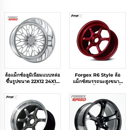
ล้อแม็กซ์อลูมิเนียมแบบหล่อ
Forgex R6 Style ล้อ
ขึ้นรูปขนาด 22X12 24X14
แม็กซ์สมรรถนะสูงขนาด
24X12 26X12 28X16 นิ้ว
18/19/20 นิ้ว แบบหล่อขึ้น
8x170 8x180 6x139.7 ขัด
รูป พร้อมเบดซีทแบบหยัก
เงาพิเศษสำหรับรถ Ford F-
(Knurled Bead Seat)
350 RAM1500 2500
สำหรับ Civic Type R,
WRX STI, M3, GR
Supra, BRZ