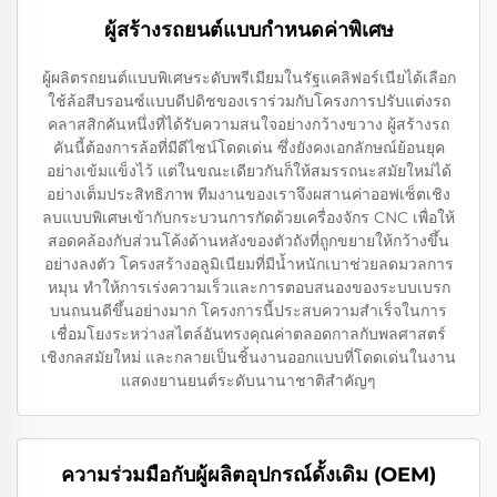
ผู้สร้างรถยนต์แบบกำหนดค่าพิเศษ
ผู้ผลิตรถยนต์แบบพิเศษระดับพรีเมียมในรัฐแคลิฟอร์เนียได้เลือก
ใช้ล้อสีบรอนซ์แบบดีปดิชของเราร่วมกับโครงการปรับแต่งรถ
คลาสสิกคันหนึ่งที่ได้รับความสนใจอย่างกว้างขวาง ผู้สร้างรถ
คันนี้ต้องการล้อที่มีดีไซน์โดดเด่น ซึ่งยังคงเอกลักษณ์ย้อนยุค
อย่างเข้มแข็งไว้ แต่ในขณะเดียวกันก็ให้สมรรถนะสมัยใหม่ได้
อย่างเต็มประสิทธิภาพ ทีมงานของเราจึงผสานค่าออฟเซ็ตเชิง
ลบแบบพิเศษเข้ากับกระบวนการกัดด้วยเครื่องจักร CNC เพื่อให้
สอดคล้องกับส่วนโค้งด้านหลังของตัวถังที่ถูกขยายให้กว้างขึ้น
อย่างลงตัว โครงสร้างอลูมิเนียมที่มีน้ำหนักเบาช่วยลดมวลการ
หมุน ทำให้การเร่งความเร็วและการตอบสนองของระบบเบรก
บนถนนดีขึ้นอย่างมาก โครงการนี้ประสบความสำเร็จในการ
เชื่อมโยงระหว่างสไตล์อันทรงคุณค่าตลอดกาลกับพลศาสตร์
เชิงกลสมัยใหม่ และกลายเป็นชิ้นงานออกแบบที่โดดเด่นในงาน
แสดงยานยนต์ระดับนานาชาติสำคัญๆ
ความร่วมมือกับผู้ผลิตอุปกรณ์ดั้งเดิม (OEM)