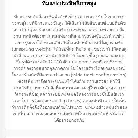
ทีมแข่งประสิทธิภาพสูง
ทีมแข่งระดับมืออาชีพชื่อดังที่เข้าร่วมการแข่งขันในรายการ
วงจรยุโรปที่มีการแข่งขันสูง ได้เลือกใช้ล้อสีบรอนซ์แบบดีปดิช
จาก Forgex Speed สำหรับรถแข่งรุ่นล่าสุดของพวกเขา ทีม
งานเทคนิคต้องการแพลตฟอร์มที่สามารถรองรับแรงด้านข้าง
อย่างรุนแรงได้ ขณะเดียวกันก็ลดน้ำหนักส่วนที่ไม่ถูกรองรับ
(unsprung weight) ให้น้อยที่สุด ทีมวิศวกรของเราใช้วัสดุอลู
มิเนียมเกรดอวกาศชนิด 6061-T6 ในการขึ้นรูปล้อผ่านระบบ
ขึ้นรูปด้วยแรงอัด 12,000 ตันแบบเฉพาะของบริษัท ซึ่งช่วย
กำจัดช่องว่างขนาดจุลภาคภายในโครงสร้างได้อย่างสมบูรณ์
โครงสร้างล้อที่มีความกว้างมาก (wide track configuration)
ช่วยเพิ่มแรงยึดเกาะขณะเข้าโค้งด้วยความเร็วสูง ทำให้
ประสิทธิภาพการสัมผัสพื้นถนนของยางอยู่ในระดับสูงสุด การ
วิเคราะห์ข้อมูลจากระบบเทเลเมตรีหลังการแข่งขันยืนยันว่า
เวลาในการวิ่งแต่ละรอบ (lap times) ลดลงทันที แสดงให้เห็น
ว่าการติดตั้งล้อที่ออกแบบด้วยโปรแกรม CAD อย่างแม่นยำของ
เรานั้น สามารถส่งมอบประสิทธิภาพในการแข่งขันที่เหนือกว่า
ได้อย่างปลอดภัย