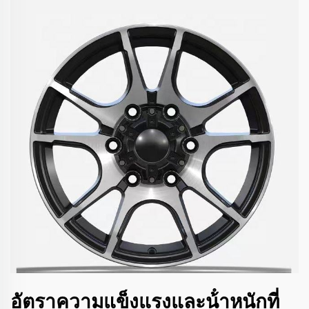
อัตราความแข็งแรงและน้ําหนักที่