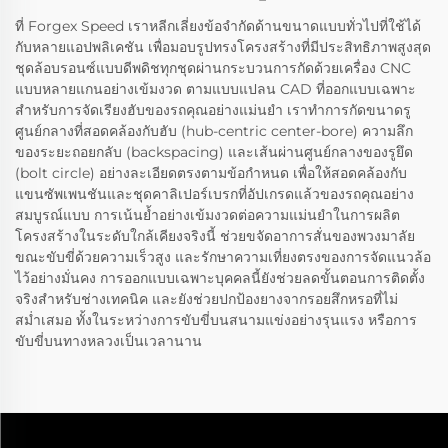
ที่ Forgex Speed เราหลีกเลี่ยงข้อจำกัดด้านขนาดแบบทั่วไปที่ใช้ได้
กับหลายแอปพลิเคชัน เพื่อมอบรูปทรงโครงสร้างที่มีประสิทธิภาพสูงสุด
ชุดล้อบรอนซ์แบบดีพดิชทุกชุดผ่านกระบวนการกัดด้วยเครื่อง CNC
แบบหลายแกนอย่างเข้มงวด ตามแบบแปลน CAD ที่ออกแบบเฉพาะ
สำหรับการจัดเรียงฮับของรถคุณอย่างแม่นยำ เราทำการกัดขนาดรู
ศูนย์กลางที่สอดคล้องกับฮับ (hub-centric center-bore) ความลึก
ของระยะถอยกลับ (backspacing) และเส้นผ่านศูนย์กลางของรูยึด
(bolt circle) อย่างละเอียดตรงตามข้อกำหนด เพื่อให้สอดคล้องกับ
แขนซัพเพนชันและชุดคาลิเปอร์เบรกที่อัปเกรดแล้วของรถคุณอย่าง
สมบูรณ์แบบ การเน้นย้ำอย่างเข้มงวดต่อความแม่นยำในการผลิต
โครงสร้างในระดับใกล้เคียงจริงนี้ ช่วยขจัดอาการสั่นของพวงมาลัย
ขณะขับขี่ด้วยความเร็วสูง และรักษาความเที่ยงตรงของการจัดแนวล้อ
ไว้อย่างมั่นคง การออกแบบเฉพาะบุคคลนี้ยังช่วยลดขั้นตอนการติดตั้ง
จริงสำหรับช่างเทคนิค และยังช่วยปกป้องยางจากรอยสึกหรอที่ไม่
สม่ำเสมอ ทั้งในระหว่างการขับขี่บนสนามแข่งอย่างรุนแรง หรือการ
ขับขี่บนทางหลวงเป็นเวลานาน