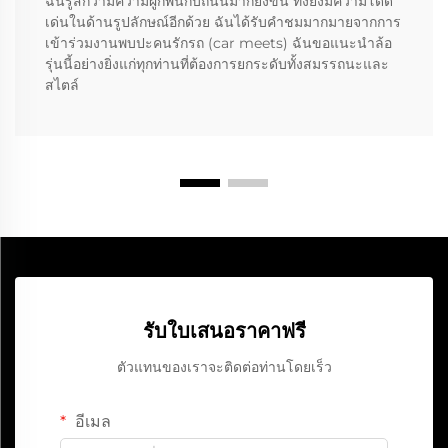
ฉันรู้สึกว่ามีความผูกพันกับถนนมากยิ่งขึ้น ทั้งยังมีความโดด
เด่นในด้านรูปลักษณ์อีกด้วย ฉันได้รับคำชมมากมายจากการ
เข้าร่วมงานพบปะคนรักรถ (car meets) ฉันขอแนะนำล้อ
รุ่นนี้อย่างยิ่งแก่ทุกท่านที่ต้องการยกระดับทั้งสมรรถนะและ
สไตล์
รับใบเสนอราคาฟรี
ตัวแทนของเราจะติดต่อท่านโดยเร็ว
อีเมล