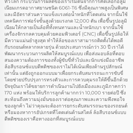
ทั่วโลก กระบวนการผลิตของเราเริ่มต้นจากการคัดเลือกอลูมิ
เนียมเกรดอากาศยานชนิด 6061-T6 ซึ่งมีคุณภาพสูงเป็นพิเศษ
และมีอัตราส่วนความแข็งแรงต่อน้ำหนักที่โดดเด่น จากนั้นใช้
เทคนิคการฟอร์จขั้นสูงด้วยแรงกด 12,000 ตัน เพื่อขึ้นรูปอลูมิ
เนียมให้กลายเป็นล้อที่ทั้งทนทานและน้ำหนักเบา จากนั้นใช้
เครื่องจักรกลควบคุมด้วยคอมพิวเตอร์ (CNC) เพื่อขึ้นรูปล้อให้
มีความแม่นยำสูงสุด ทำให้ล้อของเราสามารถติดตั้งได้พอดี
กับรถยนต์หลากหลายรุ่น ด้วยประสบการณ์กว่า 30 ปี เราได้
พัฒนากระบวนการผลิตให้สมบูรณ์แบบ เพื่อส่งมอบล้อที่ตอบ
สนองความต้องการของทั้งผู้ขับขี่ทั่วไปและนักแข่งมืออาชีพ
ล้อสีบรอนซ์แบบดีพดิชของเราไม่ได้เน้นเพียงด้านรูปลักษณ์
เท่านั้น แต่ยังถูกออกแบบมาเพื่อยกระดับสมรรถนะการขับขี่
โดยช่วยปรับปรุงการทรงตัวและการควบคุมรถให้ดีขึ้นอีกด้วย
ปัจจุบันเราได้ขยายการดำเนินงานไปยังเมืองและภูมิภาคกว่า
170 แห่ง พร้อมให้บริการลูกค้ามากกว่า 10,000 รายต่อปี ซึ่ง
สะท้อนถึงความมุ่งมั่นของเราต่อคุณภาพและความพึงพอใจ
ของลูกค้า ไม่ว่าคุณจะต้องการยกระดับสมรรถนะของรถยนต์
หรือมองหาการอัปเกรดที่โดดเด่นด้านสไตล์ ล้อสีบรอนซ์แบบ
ดีพดิชของเราคือทางออกที่สมบูรณ์แบบ