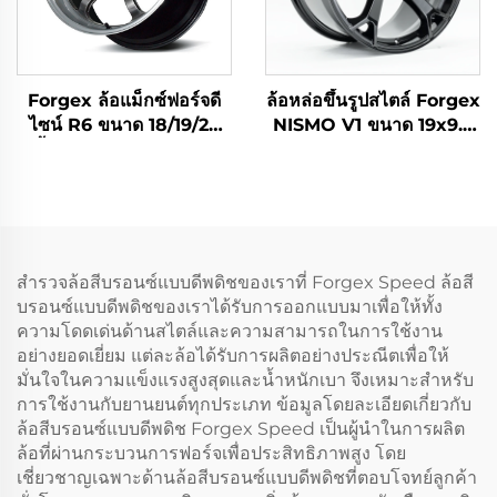
Forgex ล้อแม็กซ์ฟอร์จดี
ล้อหล่อขึ้นรูปสไตล์ Forgex
ไซน์ R6 ขนาด 18/19/20
NISMO V1 ขนาด 19x9.5
นิ้ว 5x114.3 สำหรับ GR
18x9 5x114.3 สำหรับ
Supra 350Z WRX STI
รถยนต์ญี่ปุ่น JDM แม็กซ์
Evo X S2000 RX7 IS300
แต่งรถยนต์นั่ง สำหรับ
Civic Type R BRZ
Nissan 370Z 350Z
Infiniti Q50 Q60 G35
G37
สำรวจล้อสีบรอนซ์แบบดีพดิชของเราที่ Forgex Speed ล้อสี
บรอนซ์แบบดีพดิชของเราได้รับการออกแบบมาเพื่อให้ทั้ง
ความโดดเด่นด้านสไตล์และความสามารถในการใช้งาน
อย่างยอดเยี่ยม แต่ละล้อได้รับการผลิตอย่างประณีตเพื่อให้
มั่นใจในความแข็งแรงสูงสุดและน้ำหนักเบา จึงเหมาะสำหรับ
การใช้งานกับยานยนต์ทุกประเภท ข้อมูลโดยละเอียดเกี่ยวกับ
ล้อสีบรอนซ์แบบดีพดิช Forgex Speed เป็นผู้นำในการผลิต
ล้อที่ผ่านกระบวนการฟอร์จเพื่อประสิทธิภาพสูง โดย
เชี่ยวชาญเฉพาะด้านล้อสีบรอนซ์แบบดีพดิชที่ตอบโจทย์ลูกค้า