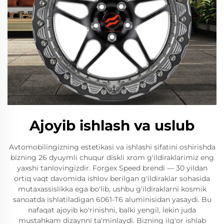
Ajoyib ishlash va uslub
Avtomobilingizning estetikasi va ishlashi sifatini oshirishda
bizning 26 dyuymli chuqur diskli xrom g'ildiraklarimiz eng
yaxshi tanlovingizdir. Forgex Speed brendi — 30 yildan
ortiq vaqt davomida ishlov berilgan g'ildiraklar sohasida
mutaxassislikka ega bo'lib, ushbu g'ildiraklarni kosmik
sanoatda ishlatiladigan 6061-T6 aluminisidan yasaydi. Bu
nafaqat ajoyib ko'rinishni, balki yengil, lekin juda
mustahkam dizaynni ta'minlaydi. Bizning ilg'or ishlab