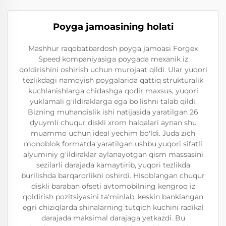
Poyga jamoasining holati
Mashhur raqobatbardosh poyga jamoasi Forgex
Speed kompaniyasiga poygada mexanik iz
qoldirishini oshirish uchun murojaat qildi. Ular yuqori
tezlikdagi namoyish poygalarida qattiq strukturalik
kuchlanishlarga chidashga qodir maxsus, yuqori
yuklamali g'ildiraklarga ega bo'lishni talab qildi.
Bizning muhandislik ishi natijasida yaratilgan 26
dyuymli chuqur diskli xrom halqalari aynan shu
muammo uchun ideal yechim bo'ldi. Juda zich
monoblok formatda yaratilgan ushbu yuqori sifatli
alyuminiy g'ildiraklar aylanayotgan qism massasini
sezilarli darajada kamaytirib, yuqori tezlikda
burilishda barqarorlikni oshirdi. Hisoblangan chuqur
diskli baraban ofseti avtomobilning kengroq iz
qoldirish pozitsiyasini ta'minlab, keskin banklangan
egri chiziqlarda shinalarning tutqich kuchini radikal
darajada maksimal darajaga yetkazdi. Bu