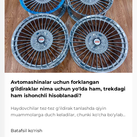
Avtomashinalar uchun forklangan
g'ildiraklar nima uchun yo'lda ham, trekdagi
ham ishonchli hisoblanadi?
Haydovchilar tez-tez g'ildirak tanlashda qiyin
muammolarga duch keladilar, chunki ko'cha bo'ylab
harakatlanish ishonchlilik, qulaylik va yo'l qoidalariga
rioya qilishni talab qiladi, dori-borilish esa juda
Batafsil ko'rish
yengillik, mustahkamlik va aniqlikni talab qiladi.