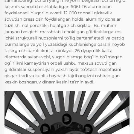
samaradorligi uchun yangi meʼyorni belgilash uchun ilgʻor
kosmik sanoatda ishlatiladigan 6061-T6 aluminidan
foydalanadi. Yuqori quvvatli 12 000 tonnali gidravlik
sovutish pressidan foydalangan holda, aluminiy donalar
tuzilishi nol porozlikli holatga zich siqiladi. Bu muhim
jarayon bosqichi masshtabli chokilgan gʻildiraklarga xos
ichki strukturali nuqsonlarni toʻliq bartaraf etadi va qattiq
burmalarga va yoʻl yuzasidagi kuchlanishga qarshi noyob
taʼsirga chidamlilikni taʼminlaydi. 26 dyuymlik katta
diametrda aylanuvchi, yuqori qismga bogʻliq boʻlmagan
ogʻirlikni kamaytirish orqali ushbu maxsus sovutilgan
gʻildiraklar suspensiyani yaxshilaydi, toʻxtash masofasini
qisqartiradi va kunlik haydash tajribangizni oshiradigan
keskin boshqaruv dinamikasini taʼminlaydi.