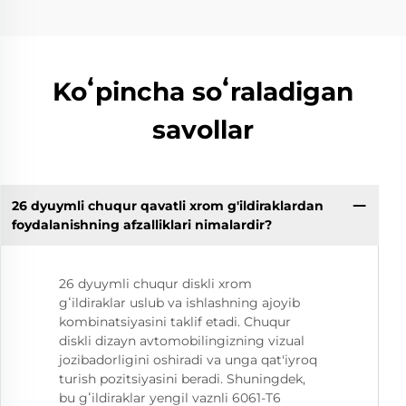
Koʻpincha soʻraladigan
savollar
26 dyuymli chuqur qavatli xrom g'ildiraklardan
foydalanishning afzalliklari nimalardir?
26 dyuymli chuqur diskli xrom
gʻildiraklar uslub va ishlashning ajoyib
kombinatsiyasini taklif etadi. Chuqur
diskli dizayn avtomobilingizning vizual
jozibadorligini oshiradi va unga qat'iyroq
turish pozitsiyasini beradi. Shuningdek,
bu gʻildiraklar yengil vaznli 6061-T6