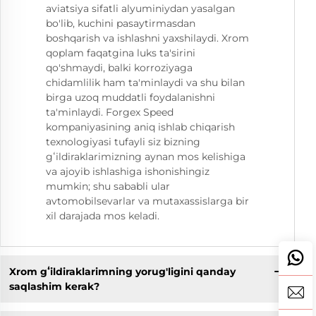
aviatsiya sifatli alyuminiydan yasalgan
bo'lib, kuchini pasaytirmasdan
boshqarish va ishlashni yaxshilaydi. Xrom
qoplam faqatgina luks ta'sirini
qo'shmaydi, balki korroziyaga
chidamlilik ham ta'minlaydi va shu bilan
birga uzoq muddatli foydalanishni
ta'minlaydi. Forgex Speed
kompaniyasining aniq ishlab chiqarish
texnologiyasi tufayli siz bizning
gʻildiraklarimizning aynan mos kelishiga
va ajoyib ishlashiga ishonishingiz
mumkin; shu sababli ular
avtomobilsevarlar va mutaxassislarga bir
xil darajada mos keladi.
Xrom gʻildiraklarimning yorug'ligini qanday
saqlashim kerak?