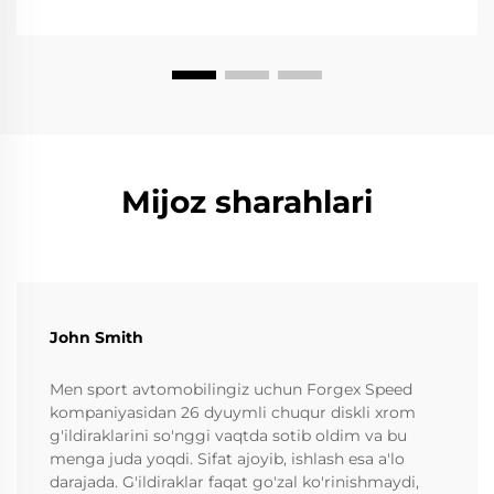
Forged g'ildiraklar...
Mijoz sharahlari
John Smith
Men sport avtomobilingiz uchun Forgex Speed
kompaniyasidan 26 dyuymli chuqur diskli xrom
g'ildiraklarini so'nggi vaqtda sotib oldim va bu
menga juda yoqdi. Sifat ajoyib, ishlash esa a'lo
darajada. G'ildiraklar faqat go'zal ko'rinishmaydi,