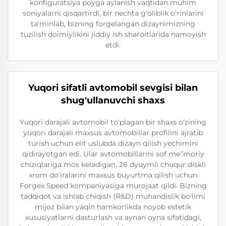
konfiguratsiya poyga aylanish vaqtidan muhim
soniyalarni qisqartirdi, bir nechta g'oliblik o'rinlarini
ta'minlab, bizning forgelangan dizaynimizning
tuzilish doimiylikini jiddiy ish sharoitlarida namoyish
etdi.
Yuqori sifatli avtomobil sevgisi bilan
shug'ullanuvchi shaxs
Yuqori darajali avtomobil to'plagan bir shaxs o'zining
yuqori darajali maxsus avtomobillar profilini ajratib
turish uchun elit uslubda dizayn qilish yechimini
qidirayotgan edi. Ular avtomobillarini sof me'ʼmoriy
chiziqlariga mos keladigan, 26 dyuymli chuqur diskli
xrom do'iralarini maxsus buyurtma qilish uchun
Forgex Speed kompaniyasiga murojaat qildi. Bizning
tadqiqot va ishlab chiqish (R&D) muhandislik bo'limi
mijoz bilan yaqin hamkorlikda noyob estetik
xususiyatlarni dasturlash va aynan oyna sifatidagi,