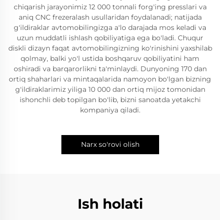
chiqarish jarayonimiz 12 000 tonnali forg'ing presslari va
aniq CNC frezeralash usullaridan foydalanadi; natijada
g'ildiraklar avtomobilingizga a'lo darajada mos keladi va
uzun muddatli ishlash qobiliyatiga ega bo'ladi. Chuqur
diskli dizayn faqat avtomobilingizning ko'rinishini yaxshilab
qolmay, balki yo'l ustida boshqaruv qobiliyatini ham
oshiradi va barqarorlikni ta'minlaydi. Dunyoning 170 dan
ortiq shaharlari va mintaqalarida namoyon bo'lgan bizning
g'ildiraklarimiz yiliga 10 000 dan ortiq mijoz tomonidan
ishonchli deb topilgan bo'lib, bizni sanoatda yetakchi
kompaniya qiladi.
Narx so'rovi olish
Ish holati