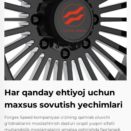
Har qanday ehtiyoj uchun
maxsus sovutish yechimlari
Forgex Speed kompaniyasi o'zining qamrab oluvchi
g'ildiraklarini moslashtirish dasturi orqali yuqori sifatli
muhandislik moslamalarini amalga oshirishda faxrlanadi.