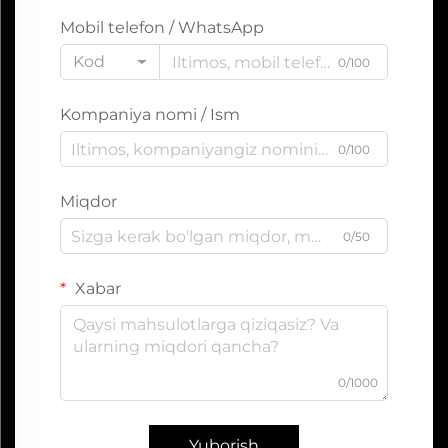
Mobil telefon / WhatsApp
Kod
0/100
Kompaniya nomi / Ism
0/100
Miqdor
0/50
Xabar
0/1000
Yuborish