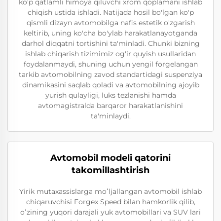
ko'p qatlamli himoya qiluvchi xrom qoplamani ishlab
chiqish ustida ishladi. Natijada hosil bo'lgan ko'p
qismli dizayn avtomobilga nafis estetik o'zgarish
keltirib, uning ko'cha bo'ylab harakatlanayotganda
darhol diqqatni tortishini ta'minladi. Chunki bizning
ishlab chiqarish tizimimiz og'ir quyish usullaridan
foydalanmaydi, shuning uchun yengil forgelangan
tarkib avtomobilning zavod standartidagi suspenziya
dinamikasini saqlab qoladi va avtomobilning ajoyib
yurish qulayligi, luks tezlanishi hamda
avtomagistralda barqaror harakatlanishini
ta'minlaydi.
Avtomobil modeli qatorini
takomillashtirish
Yirik mutaxassislarga moʻljallangan avtomobil ishlab
chiqaruvchisi Forgex Speed bilan hamkorlik qilib,
oʻzining yuqori darajali yuk avtomobillari va SUV lari