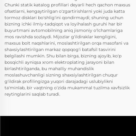
Chunki statik katalog profillari deyarli hech qachon maxsus
ofsetlarni, kengaytirilgan o'zgartirishlarni yoki juda katta
tormoz disklari bo'shlig'ini qondirmaydi; shuning uchun
bizning ichki ilmiy-tadqiqot va loyihalash guruhi har bir
buyurtmani avtomobilning aniq jismoniy o'lchamlariga
mos ravishda sozlaydi. Mijozlar g'ildiraklar kengligini,
maxsus bolt naqshlarini, moslashtirilgan orqa masofani va
shaxsiylashtirilgan markaz qopqog'i batafsil tasvirini
belgilashi mumkin. Shu bilan birga, bizning ajoyib, ko'p
bosqichli ayniqsa xrom elektroplating jarayoni bilan
birlashtirilganda, bu mahalliy muhandislik
moslashuvchanligi sizning shaxsiylashtirilgan chuqur
g'ildirak profilingizga yuqori darajadagi uslubiylikni
ta'minlab, bir vaqtning o'zida mukammal tuzilma xavfsizlik
reytinglarini saqlab turadi.