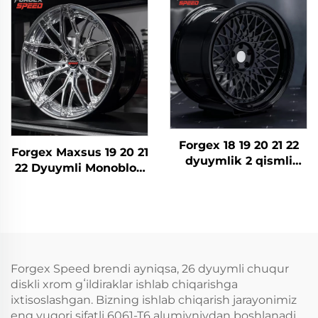
konkav g'ildiraklar
Qilingan 5x114.3 Lexus
BMW M2 M3 F80 Audi
IS300 Nissan 350Z
Mercedes AMG
370Z GS300 S13 R32
Porsche uchun
uchun
Forgex 18 19 20 21 22
Forgex Maxsus 19 20 21
dyuymlik 2 qismli
22 Dyuymli Monoblok
chuqur tarelka 6061-T6
Chuqur Sochqinli
quyidagi forklangan
Forlkash Halqalari
g'ildiraklar BMW E30
Aluminiy Forlkash
W124 C63 AMG 911 RS5
G'ildiraklari BMW
Volkswagen Nissan
Tesla AMG Porsche
uchun
Panamera Lexus
Forgex Speed brendi ayniqsa, 26 dyuymli chuqur
uchun
diskli xrom gʻildiraklar ishlab chiqarishga
ixtisoslashgan. Bizning ishlab chiqarish jarayonimiz
eng yuqori sifatli 6061-T6 alumiyniydan boshlanadi,