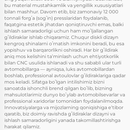
bu material mustahkamlik va yengillik xususiyatlari
bilan mashhur. Davom etib, biz zamonaviy 12 000
tonnali forgʻa (sogʻin) presslaridan foydalanib,
faqatgina estetik jihatdan qoniqtiruvchi emas, balki
ishlash samaradorligi uchun ham moʻljallangan
gʻildiraklar ishlab chiqaramiz. Chuqur diskli dizayn
kengroq shinalarni oʻrnatish imkonini beradi, bu esa
yopishuv va barqarorlikni oshiradi. Har bir gʻildirak
aniq mos kelishini taʼminlash uchun ehtiyotkorlik
bilan CNC usulida ishlanadi va shu sababli ular turli
avtomobillarga — ayniqsa, luks avtomobillardan
boshlab, professional avtoulovlar gʻildiraklariga qadar
mos keladi. Sifatga boʻlgan intilishimiz bizni
sanoatda ishonchli brend qilgan boʻlib, bizning
mahsulotlarimiz dunyo boʻylab avtomobilsevarlar va
professional xaridorlar tomonidan foydalanilmoqda.
Innovatsiyalarga va mijozlarning qoniqishiga eʼtibor
qaratib, biz doimiy ravishda gʻildiraklar dizayni va
ishlash samaradorligini yanada takomillashtirishga
harakat qilamiz.