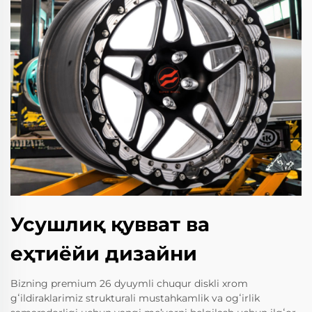
Усушлиқ қувват ва
еҳтиёйи дизайни
Bizning premium 26 dyuymli chuqur diskli xrom
gʻildiraklarimiz strukturali mustahkamlik va ogʻirlik