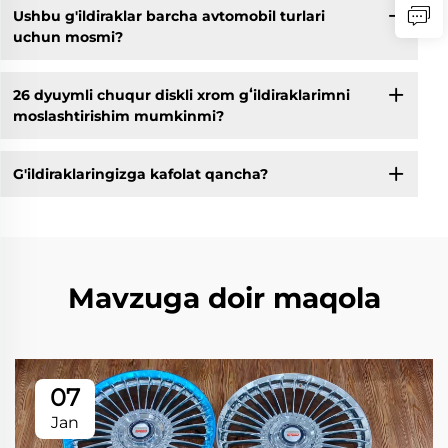
Ushbu g'ildiraklar barcha avtomobil turlari
uchun mosmi?
26 dyuymli chuqur diskli xrom gʻildiraklarimni
moslashtirishim mumkinmi?
G'ildiraklaringizga kafolat qancha?
Mavzuga doir maqola
07
Jan