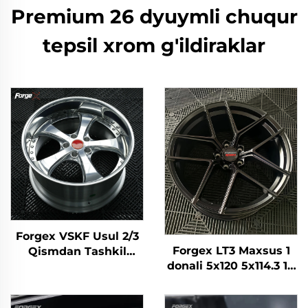
Premium 26 dyuymli chuqur
tepsil xrom g'ildiraklar
Forgex VSKF Usul 2/3
Forgex LT3 Maxsus 1
Qismdan Tashkil
donali 5x120 5x114.3 18
Topgan Forged Disklar
19 20 22 dyuymli
18 19 20 dyuym
Forged Chuqur
Chuqur Lab, Polirovka