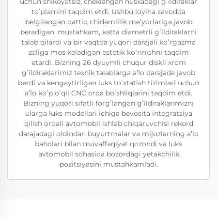
uchun shikoyatsiz, cheklangan nusxadagi gʻildiraklar
toʻplamini taqdim etdi. Ushbu loyiha zavodda
belgilangan qattiq chidamlilik meʼyorlariga javob
beradigan, mustahkam, katta diametrli gʻildiraklarni
talab qilardi va bir vaqtda yuqori darajali koʻrgazma
zaliga mos keladigan estetik koʻrinishni taqdim
etardi. Bizning 26 dyuymli chuqur diskli xrom
gʻildiraklarimiz texnik talablarga aʼlo darajada javob
berdi va kengaytirilgan luks toʻxtatish tizimlari uchun
aʼlo koʻp oʻqli CNC orqa boʻshliqlarini taqdim etdi.
Bizning yuqori sifatli forgʻlangan gʻildiraklarimizni
ularga luks modellari ichiga bevosita integratsiya
qilish orqali avtomobil ishlab chiqaruvchisi rekord
darajadagi oldindan buyurtmalar va mijozlarning aʼlo
baholari bilan muvaffaqiyat qozondi va luks
avtomobil sohasida bozordagi yetakchilik
pozitsiyasini mustahkamladi.