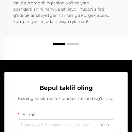
balki avtomobilingizning yo'l bo'ylab
boshqarilishini ham yaxshilaydi. Yuqori sifatli
g'ildiraklar izlayotgan har kimga Forgex Speed
kompaniyasini juda tavsiya qilaman!
Bepul taklif oling
Bizning vakilimiz tez orada siz bilan bog‘lanadi.
Email
0/100