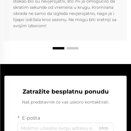
stekao bili su nevjerojatni, što mi je omogućilo da
skratim sekunde od vremena u krugu. Kromirana
obrada ne samo da izgleda nevjerojatno, nego je i
lijepo izdržala kroz sezonu. Ne mogu biti sretniji sa
svojim izborom!
Zatražite besplatnu ponudu
Naš predstavnik će vas uskoro kontaktirati.
E-pošta
0/100