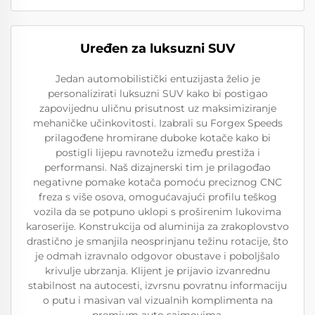
Uređen za luksuzni SUV
Jedan automobilistički entuzijasta želio je
personalizirati luksuzni SUV kako bi postigao
zapovijednu uličnu prisutnost uz maksimiziranje
mehaničke učinkovitosti. Izabrali su Forgex Speeds
prilagođene hromirane duboke kotače kako bi
postigli lijepu ravnotežu između prestiža i
performansi. Naš dizajnerski tim je prilagođao
negativne pomake kotača pomoću preciznog CNC
freza s više osova, omogućavajući profilu teškog
vozila da se potpuno uklopi s proširenim lukovima
karoserije. Konstrukcija od aluminija za zrakoplovstvo
drastično je smanjila neosprinjanu težinu rotacije, što
je odmah izravnalo odgovor obustave i poboljšalo
krivulje ubrzanja. Klijent je prijavio izvanrednu
stabilnost na autocesti, izvrsnu povratnu informaciju
o putu i masivan val vizualnih komplimenta na