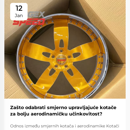
12
Jan
Zašto odabrati smjerno upravljajuće kotače
za bolju aerodinamičku učinkovitost?
Odnos između smjernih kotača i aerodinamike Kotači