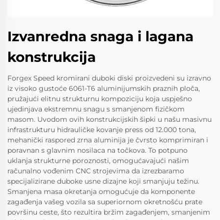
Izvanredna snaga i lagana
konstrukcija
Forgex Speed kromirani duboki diski proizvedeni su izravno
iz visoko gustoće 6061-T6 aluminijumskih praznih ploča,
pružajući elitnu strukturnu kompoziciju koja uspješno
ujedinjava ekstremnu snagu s smanjenom fizičkom
masom. Uvodom ovih konstrukcijskih šipki u našu masivnu
infrastrukturu hidrauličke kovanje press od 12.000 tona,
mehanički raspored zrna aluminija je čvrsto komprimiran i
poravnan s glavnim nosilaca na točkova. To potpuno
uklanja strukturne poroznosti, omogućavajući našim
računalno vođenim CNC strojevima da izrezbaramo
specijalizirane duboke usne dizajne koji smanjuju težinu.
Smanjena masa okretanja omogućuje da komponente
zagađenja vašeg vozila sa superiornom okretnošću prate
površinu ceste, što rezultira bržim zagađenjem, smanjenim