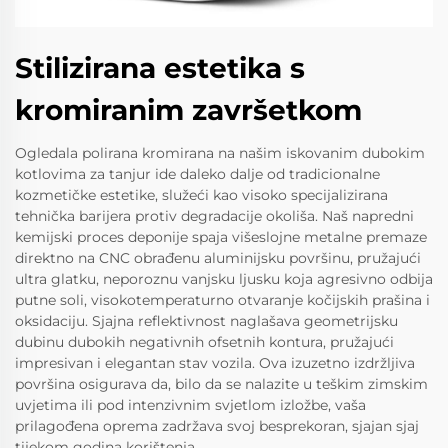
Stilizirana estetika s
kromiranim završetkom
Ogledala polirana kromirana na našim iskovanim dubokim
kotlovima za tanjur ide daleko dalje od tradicionalne
kozmetičke estetike, služeći kao visoko specijalizirana
tehnička barijera protiv degradacije okoliša. Naš napredni
kemijski proces deponije spaja višeslojne metalne premaze
direktno na CNC obrađenu aluminijsku površinu, pružajući
ultra glatku, neporoznu vanjsku ljusku koja agresivno odbija
putne soli, visokotemperaturno otvaranje kočijskih prašina i
oksidaciju. Sjajna reflektivnost naglašava geometrijsku
dubinu dubokih negativnih ofsetnih kontura, pružajući
impresivan i elegantan stav vozila. Ova izuzetno izdržljiva
površina osigurava da, bilo da se nalazite u teškim zimskim
uvjetima ili pod intenzivnim svjetlom izložbe, vaša
prilagođena oprema zadržava svoj besprekoran, sjajan sjaj
tijekom godina korištenja.