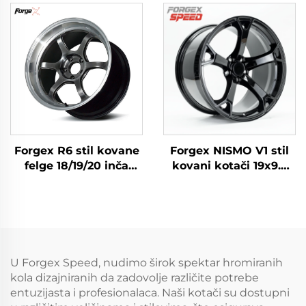
8x180 6x139.7 Legirano
s urezbom za sidrenje
Kovano Kamionsko
gume za Civic Type R
Koloč za Ford F-350
WRX STI M3 GR Supra
RAM1500 2500 Obod
BRZ
Forgex R6 stil kovane
Forgex NISMO V1 stil
felge 18/19/20 inča
kovani kotači 19x9.5
5x114.3 za GR Supra
18x9 5x114.3 JDM
350Z WRX STI Evo X
automobili felga za
S2000 RX7 IS300 Civic
putnička vozila za
Type R BRZ
Nissan 370Z 350Z
Infiniti Q50 Q60 G35
G37
U Forgex Speed, nudimo širok spektar hromiranih
kola dizajniranih da zadovolje različite potrebe
entuzijasta i profesionalaca. Naši kotači su dostupni