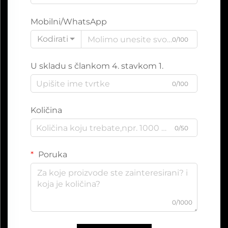
Mobilni/WhatsApp
Kodirati
0/100
U skladu s člankom 4. stavkom 1.
0/100
Količina
0/50
Poruka
0/1000