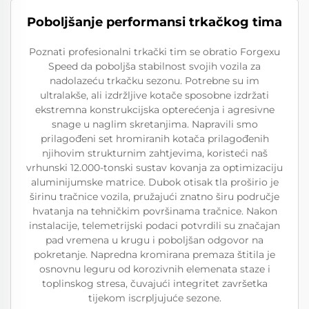
Poboljšanje performansi trkačkog tima
Poznati profesionalni trkački tim se obratio Forgexu
Speed da poboljša stabilnost svojih vozila za
nadolazeću trkačku sezonu. Potrebne su im
ultralakše, ali izdržljive kotače sposobne izdržati
ekstremna konstrukcijska opterećenja i agresivne
snage u naglim skretanjima. Napravili smo
prilagođeni set hromiranih kotača prilagođenih
njihovim strukturnim zahtjevima, koristeći naš
vrhunski 12.000-tonski sustav kovanja za optimizaciju
aluminijumske matrice. Dubok otisak tla proširio je
širinu tračnice vozila, pružajući znatno širu područje
hvatanja na tehničkim površinama tračnice. Nakon
instalacije, telemetrijski podaci potvrdili su značajan
pad vremena u krugu i poboljšan odgovor na
pokretanje. Napredna kromirana premaza štitila je
osnovnu leguru od korozivnih elemenata staze i
toplinskog stresa, čuvajući integritet završetka
tijekom iscrpljujuće sezone.