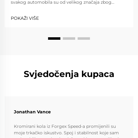
svakog automobila su od velikog značaja zbog
performansi i učinkovitosti koje nude. Iznimka su
smjerni kotači; oni imaju tendenciju poboljšati
POKAŽI VIŠE
performanse.
Svjedočenja kupaca
Jonathan Vance
Kromirani kola iz Forgex Speed-a promijenili su
moje trkačko iskustvo. Spoj i stabilnost koje sam