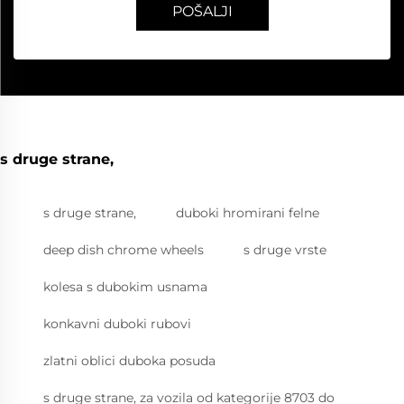
POŠALJI
s druge strane,
s druge strane,
duboki hromirani felne
deep dish chrome wheels
s druge vrste
kolesa s dubokim usnama
konkavni duboki rubovi
zlatni oblici duboka posuda
s druge strane, za vozila od kategorije 8703 do