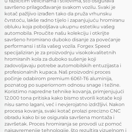
u različitim veličinama i stilovima, što osigurava
savršeno prilagođavanje svakom vozilu. Svaki je
kotač pažljivo izrađen tako da pruža vrhunsku
čvrstoću, lakše radno tijelo i zapanjujuću hromiranu
obluku koja poboljšava ukupnu estetiku vašeg
automobila. Proučite našu kolekciju i otkrijte
savršeno hromirano duboko disanje za povećanje
performansi i stila vašeg vozila. Forgex Speed
specijaliziran je za proizvodnju visokokvalitetnih
hromiranih kola za duboko sušenje koji
zadovoljavaju potrebe automobilskih entuzijasta i
profesionalnih kupaca. Naš proizvodni proces
počinje odabirom premium 6061-T6 aluminija,
poznatog po superiornom odnosu snage i težine.
Koristimo napredne tehnike kovanja, primjenjujući
12.000 tona pritiska kako bismo stvorili kotače koji
nisu samo lagani, već i nevjerojatno izdržljivi. Nakon
procesa kovanja, svaki kotač prolazi precizno CNC
obradu kako bi se osigurala savršena montaža i
završetak. Proces hromiranja se provodi uz pomoć
najsavremenije tehnologije, što rezultira vizuelnom i