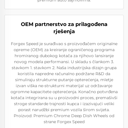
premium auto sajmovima.
OEM partnerstvo za prilagođena
rješenja
Forgex Speed je surađivao s proizvođačem originalne
opreme (OEM) za kreiranje ograničenog programa
hromiranog dubokog kotača za njihovo lansiranje
novog modela performansi. U skladu s člankom 3.
stavkom 1. stavkom 2. Naša industrijska dizajn grupa
koristila napredne računalno podržane R&D da
simuliraju strukturne putanje opterećenja, mletje
izvan viška ne-strukturni materijal uz održavanje
ogromne kapacitete opterećenja. Konačno potvrđena
kotača integrirana su u proizvodni proces, premašivši
stroge standarde trajnosti kupca i izazivajući veliki
porast narudžbi premium vozila širom svijeta.
Proizvod: Premium Chrome Deep Dish Wheels od
strane Forgex Speed