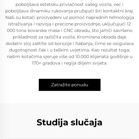
poboljšava estetsku privlačnost vašeg vozila, već i
poboljšava dinamiku rukovanja pružajući širi kontaktni kraj.
Naši su kotači proizvedeni uz pomoć naprednih tehnologija
istraživanja i razvoja i precizne proizvodnje, uključujući 12
000 tona kovarske mase i CNC obradu, što jamči savršeno
prikladnost za različita vozila. Kromirana obrada daje
dodatni sloj zaštite od korozije i habanja, čime se osigurava
dugotrajnost čak i u teškim uvjetima. Kao rezultat toga,
našim kotačima vjeruje više od 10.000 klijenata godišnje u
170+ gradova i regija diljem svijeta.
Zatražite ponudu
Studija slučaja