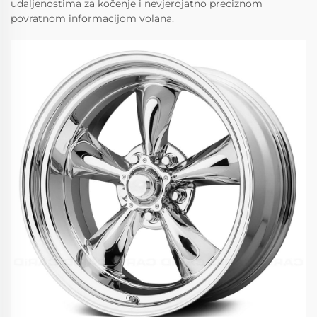
udaljenostima za kočenje i nevjerojatno preciznom
povratnom informacijom volana.