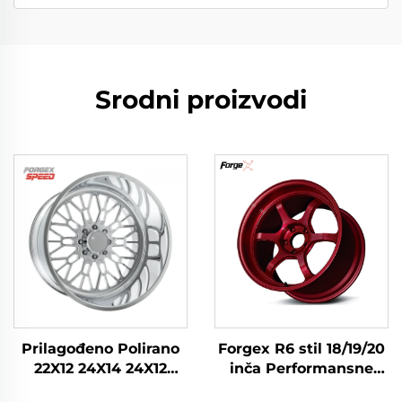
Srodni proizvodi
Prilagođeno Polirano
Forgex R6 stil 18/19/20
22X12 24X14 24X12
inča Performansne
26X12 28X16 Inča 8x170
kovane felge za staze