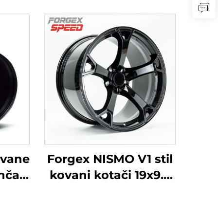
ovane
Forgex NISMO V1 stil
inča
kovani kotači 19x9.5
upra
18x9 5x114.3 JDM
vo X
automobili felga za