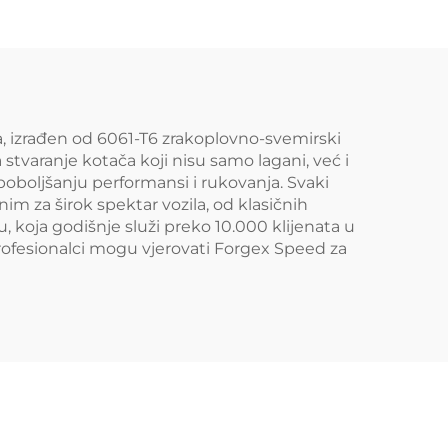
300
putnička vozila za
BRZ
Nissan 370Z 350Z
Infiniti Q50 Q60 G35
G37
, izrađen od 6061-T6 zrakoplovno-svemirski
stvaranje kotača koji nisu samo lagani, već i
poboljšanju performansi i rukovanja. Svaki
im za širok spektar vozila, od klasičnih
koja godišnje služi preko 10.000 klijenata u
profesionalci mogu vjerovati Forgex Speed za