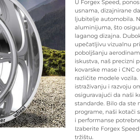
U Forgex Speed, ponos
usnama, dizajnirane da
ljubitelje automobila. 
aluminijuma, što osigu
laganog dizajna. Dubo
upečatljivu vizualnu p
poboljšanju aerodinamik
iskustva, naš precizni 
kovarske mase i CNC ob
različite modele vozil
istraživanju i razvoju 
osiguravajući da naši k
standarde. Bilo da ste n
programe, naši kotači
i performanse potrebne
Izaberite Forgex Speed
tržištu.