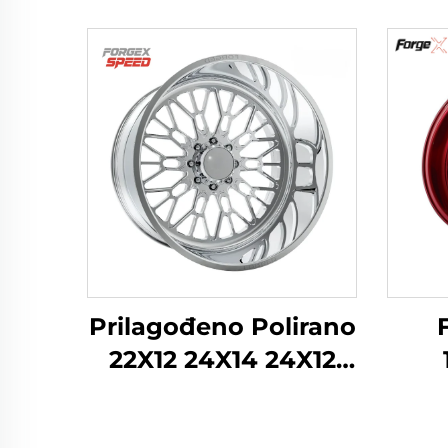
Prilagođeno Polirano
22X12 24X14 24X12
26X12 28X16 Inča
P
8x170 8x180 6x139.7
kova