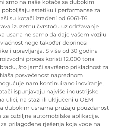
ni smo na naše kotače sa dubokim
 poboljšaju estetiku i performanse za
Naši su kotači izrađeni od 6061-T6
rava izuzetnu čvrstoću uz održavanje
ka usana ne samo da daje vašem vozilu
rivlačnost nego također doprinosi
e i upravljanja. S više od 30 godina
proizvodni proces koristi 12.000 tona
radu, što jamči savršeno prikladnost za
a. Naša posvećenost naprednom
omogućuje nam kontinuirano inoviranje,
otači ispunjavaju najviše industrijske
a ulici, na stazi ili uključeni u OEM
 sa dubokim usnama pružaju pouzdanost
 za ozbiljne automobilske aplikacije.
 za prilagođene rješenja koja vode na