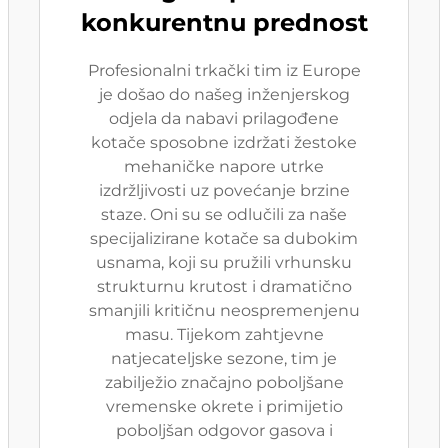
konkurentnu prednost
Profesionalni trkački tim iz Europe
je došao do našeg inženjerskog
odjela da nabavi prilagođene
kotače sposobne izdržati žestoke
mehaničke napore utrke
izdržljivosti uz povećanje brzine
staze. Oni su se odlučili za naše
specijalizirane kotače sa dubokim
usnama, koji su pružili vrhunsku
strukturnu krutost i dramatično
smanjili kritičnu neospremenjenu
masu. Tijekom zahtjevne
natjecateljske sezone, tim je
zabilježio značajno poboljšane
vremenske okrete i primijetio
poboljšan odgovor gasova i