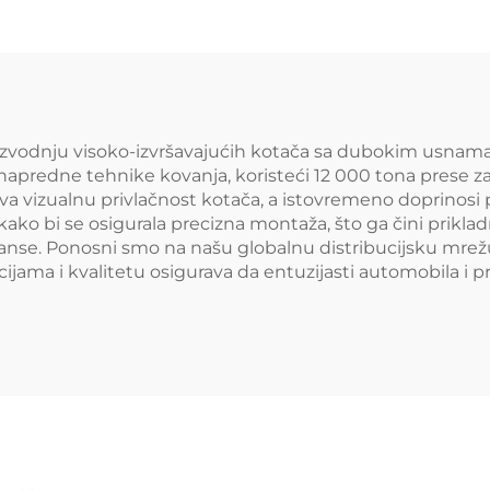
s urezbom za
S2000 RX7 IS
drenje gume za
Civic Type R 
c Type R WRX STI
 GR Supra BRZ
oizvodnju visoko-izvršavajućih kotača sa dubokim usnama
apredne tehnike kovanja, koristeći 12 000 tona prese za 
va vizualnu privlačnost kotača, a istovremeno doprinosi 
kako bi se osigurala precizna montaža, što ga čini prikladn
se. Ponosni smo na našu globalnu distribucijsku mrežu, 
cijama i kvalitetu osigurava da entuzijasti automobila i 