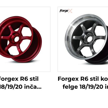
Forgex R6 stil
Forgex R6 stil k
18/19/20 inča
felge 18/19/20 
erformansne
5x114.3 za GR S
ne felge za staze
350Z WRX STI E