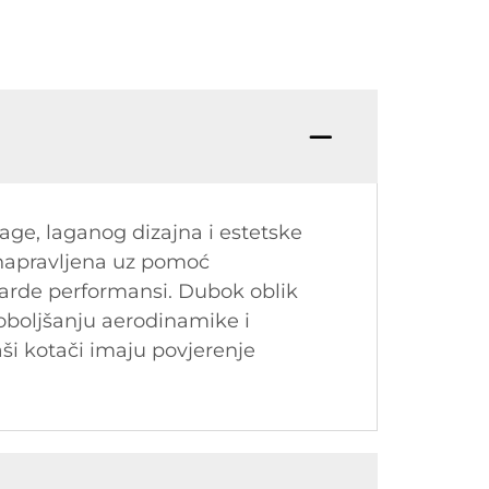
e, laganog dizajna i estetske
 napravljena uz pomoć
darde performansi. Dubok oblik
oboljšanju aerodinamike i
aši kotači imaju povjerenje