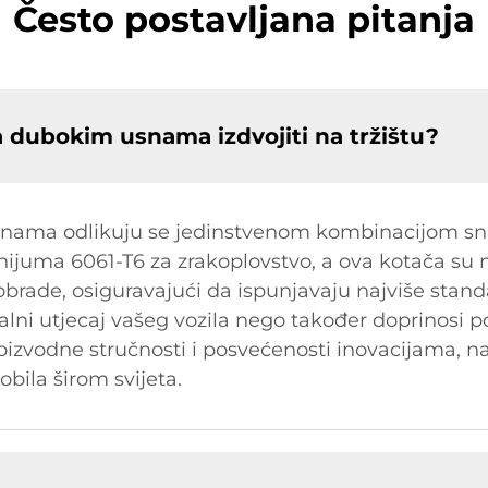
Često postavljana pitanja
a dubokim usnama izdvojiti na tržištu?
nama odlikuju se jedinstvenom kombinacijom snag
inijuma 6061-T6 za zrakoplovstvo, a ova kotača su
brade, osiguravajući da ispunjavaju najviše stan
lni utjecaj vašeg vozila nego također doprinosi p
roizvodne stručnosti i posvećenosti inovacijama, n
bila širom svijeta.