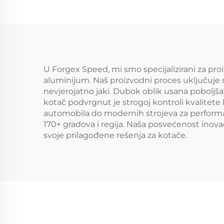
Legirano Kovano
Kamionsko Koloč za
si
Ford F-350 RAM1500
Civi
2500 Obod
M3
U Forgex Speed, mi smo specijalizirani za pr
aluminijum. Naš proizvodni proces uključuje n
nevjerojatno jaki. Dubok oblik usana poboljša
kotač podvrgnut je strogoj kontroli kvalitete 
automobila do modernih strojeva za performan
170+ gradova i regija. Naša posvećenost inova
svoje prilagođene rešenja za kotače.