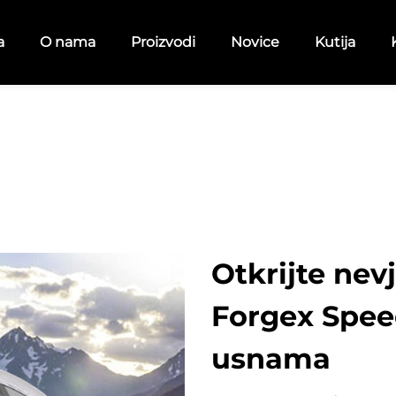
a
O nama
Proizvodi
Novice
Kutija
Otkrijte nev
Forgex Spee
usnama