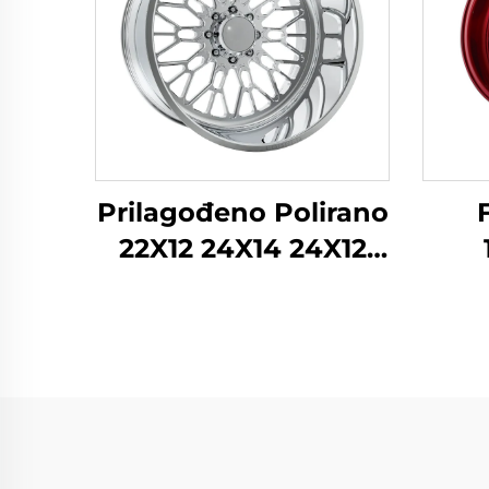
Prilagođeno Polirano
22X12 24X14 24X12
26X12 28X16 Inča
P
8x170 8x180 6x139.7
kova
Legirano Kovano
Kamionsko Koloč za
si
Ford F-350 RAM1500
Civi
2500 Obod
M3