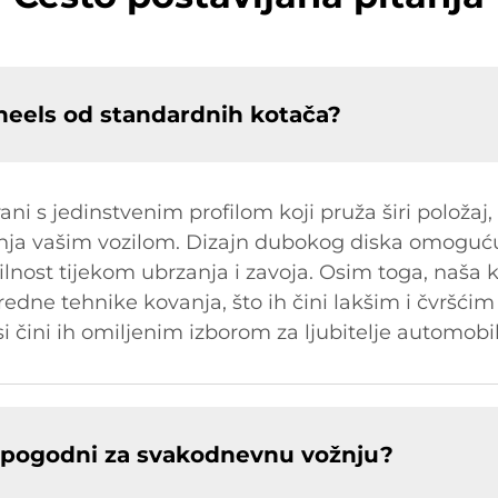
heels od standardnih kotača?
ni s jedinstvenim profilom koji pruža širi položaj,
anja vašim vozilom. Dizajn dubokog diska omoguću
ilnost tijekom ubrzanja i zavoja. Osim toga, naša 
redne tehnike kovanja, što ih čini lakšim i čvršćim
i čini ih omiljenim izborom za ljubitelje automobil
či pogodni za svakodnevnu vožnju?