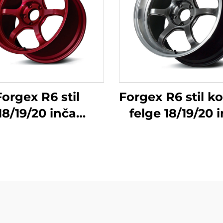
Forgex R6 stil
Forgex R6 stil k
18/19/20 inča
felge 18/19/20 
erformansne
5x114.3 za GR S
ne felge za staze
350Z WRX STI E
s urezbom za
S2000 RX7 IS
drenje gume za
Civic Type R 
c Type R WRX STI
 GR Supra BRZ