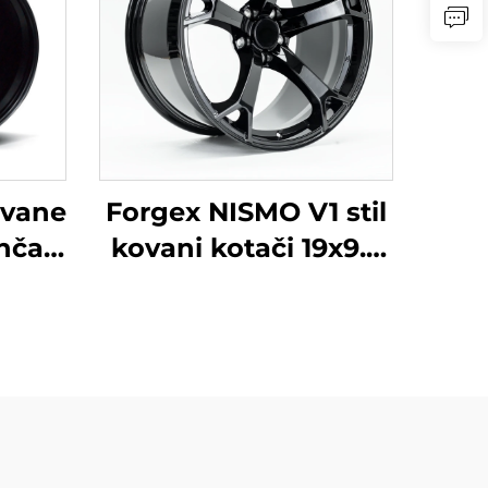
ovane
Forgex NISMO V1 stil
inča
kovani kotači 19x9.5
upra
18x9 5x114.3 JDM
vo X
automobili felga za
300
putnička vozila za
BRZ
Nissan 370Z 350Z
Infiniti Q50 Q60 G35
G37