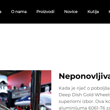
a
O nama
Proizvodi
Novice
Kutija
Neponovljiva
Kada je riječ o poboljša
Deep Dish Gold Wheels 
superiorni izbor. Ova k
aluminijuma 6061-T6 za