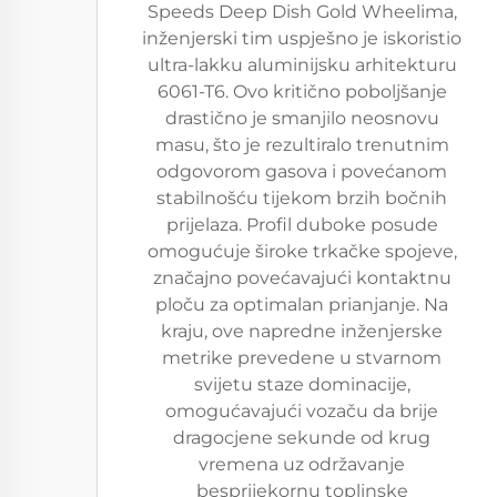
Speeds Deep Dish Gold Wheelima,
inženjerski tim uspješno je iskoristio
ultra-lakku aluminijsku arhitekturu
6061-T6. Ovo kritično poboljšanje
drastično je smanjilo neosnovu
masu, što je rezultiralo trenutnim
odgovorom gasova i povećanom
stabilnošću tijekom brzih bočnih
prijelaza. Profil duboke posude
omogućuje široke trkačke spojeve,
značajno povećavajući kontaktnu
ploču za optimalan prianjanje. Na
kraju, ove napredne inženjerske
metrike prevedene u stvarnom
svijetu staze dominacije,
omogućavajući vozaču da brije
dragocjene sekunde od krug
vremena uz održavanje
besprijekornu toplinske