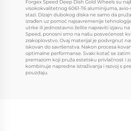
Forgex Speed Deep Dish Gold Wheels su najbolji
visokokvalitetnog 6061-T6 aluminijuma, avio-sv
stazi. Dizajn dubokog diska ne samo da pruža ši
izrađen uz pomoć najsavremenije tehnologije k
utrke ili jednostavno želite napraviti izjavu 
Speed, ponosni smo na našu posvećenost kva
zrakoplovstvo. Ovaj materijal je podvrgnut n
iskovan do savršenstva. Nakon procesa kovanj
optimalne performanse. Svaki kotač se zatim p
premazom koji pruža estetsku privlačnost i za
kombinuje napredne istraživanja i razvoj s pr
pouzdaju.