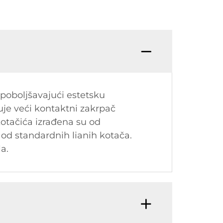
 poboljšavajući estetsku
je veći kontaktni zakrpač
kotačića izrađena su od
 od standardnih lianih kotača.
a.