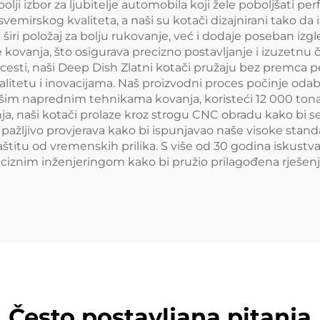
 izbor za ljubitelje automobila koji žele poboljšati perf
emirskog kvaliteta, a naši su kotači dizajnirani tako da i
ri položaj za bolju rukovanje, već i dodaje poseban izgled
ovanja, što osigurava precizno postavljanje i izuzetnu č
na cesti, naši Deep Dish Zlatni kotači pružaju bez premca
litetu i inovacijama. Naš proizvodni proces počinje od
ašim naprednim tehnikama kovanja, koristeći 12 000 tona
a, naši kotači prolaze kroz strogu CNC obradu kako bi se
ažljivo provjerava kako bi ispunjavao naše visoke standa
štitu od vremenskih prilika. S više od 30 godina iskustv
eciznim inženjeringom kako bi pružio prilagođena rješenj
Često postavljana pitanja