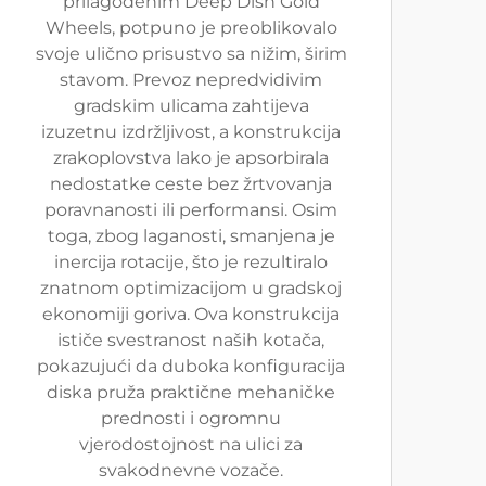
prilagođenim Deep Dish Gold
Wheels, potpuno je preoblikovalo
svoje ulično prisustvo sa nižim, širim
stavom. Prevoz nepredvidivim
gradskim ulicama zahtijeva
izuzetnu izdržljivost, a konstrukcija
zrakoplovstva lako je apsorbirala
nedostatke ceste bez žrtvovanja
poravnanosti ili performansi. Osim
toga, zbog laganosti, smanjena je
inercija rotacije, što je rezultiralo
znatnom optimizacijom u gradskoj
ekonomiji goriva. Ova konstrukcija
ističe svestranost naših kotača,
pokazujući da duboka konfiguracija
diska pruža praktične mehaničke
prednosti i ogromnu
vjerodostojnost na ulici za
svakodnevne vozače.