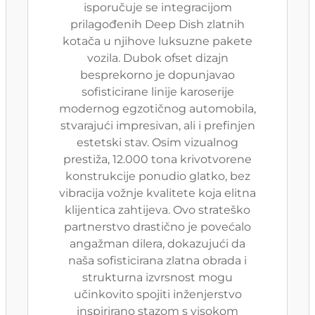
isporučuje se integracijom
prilagođenih Deep Dish zlatnih
kotača u njihove luksuzne pakete
vozila. Dubok ofset dizajn
besprekorno je dopunjavao
sofisticirane linije karoserije
modernog egzotičnog automobila,
stvarajući impresivan, ali i prefinjen
estetski stav. Osim vizualnog
prestiža, 12.000 tona krivotvorene
konstrukcije ponudio glatko, bez
vibracija vožnje kvalitete koja elitna
klijentica zahtijeva. Ovo strateško
partnerstvo drastično je povećalo
angažman dilera, dokazujući da
naša sofisticirana zlatna obrada i
strukturna izvrsnost mogu
učinkovito spojiti inženjerstvo
inspirirano stazom s visokom