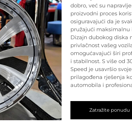
dobro, već su napravlje
proizvodni proces koris
osiguravajući da je sva
pružajući maksimalnu izd
Dizajn dubokog diska 
privlačnost vašeg vozil
omogućavajući širi prof
i stabilnost. S više od 
Speed je usavršio svoje
prilagođena rješenja ko
automobila i profesion
Zatražite ponudu