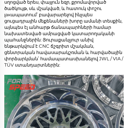
սղոցված երես, փայլուն եզր, քրոմավորված
ծածկույթ, սև մշակված, և հատուկ փոշու
լакապատում՝ բավարարելով ինչպես
ցուցադրային մեքենաների խորը ամանի տեսքին,
այնպես էլ անհարթ ճանապարհների համար
նախատեսված ամրացված կատարողականի
պահանջներին: Յուրաքանչյուր անիվ
ենթարկվում է CNC ճշգրիտ մշակման,
ցենտրական հավասարակշռման և հարվածային
փորձարկման՝ համապատասխանելով JWL / VIA /
TÜV ստանդարտներին: