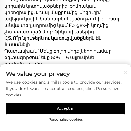
կողային կոտրվածքներից, քիմիական
կոռոզիայից, սխալ մաքրումից, մրցուղի/
ավելցուկային ծանրաբեռնվածությունից, սխալ
անվա տեղադրումից կամ Forgex-ի կողմից
չհաստատված մոդիֆիկացիաներից:
Q5. Ո՞ր նյութերն ու կառուցվածքներն են
հասանելի:
Պատասխան՝ Մենք բոլոր մոդելների համար
օգտագործում ենք 6061-T6 ալյումինե
համաձուլվածք:
Հասանելի կառուցվածքներից են մոնոբլոկ (1 մաս),
We value your privacy
2 մաս (կենտրոն + խողովակ) և 3 մաս (եզր +
We use cookies and similar tools to provide our services.
կենտրոն + խողովակ):
If you don't want to accept all cookies, click Personalize
Դիզայններից են՝ խորը կոնկավ, ստեփ-լիպ,
cookies.
լողացող կափարիչ և H-ոճի դիզայններ՝
իդեալական արդյունքների, ավտոարշավային և
լաքսկային ավտոմեքենաների համար:
Accept all
Հ6. Կընդունե՞ք OEM կամ ODM պատվերներ:
Personalize cookies
Պատասխան՝ Այո: Ծառայությունների մեջ են