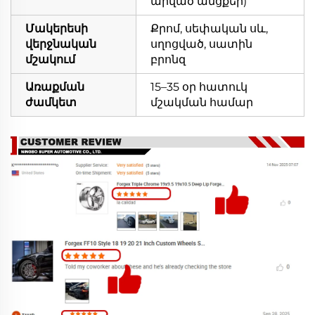
արված անցքեր)
Մակերեսի
Քրոմ, սեփական սև,
վերջնական
սղոցված, սատին
մշակում
բրոնզ
Առաքման
15–35 օր հատուկ
ժամկետ
մշակման համար