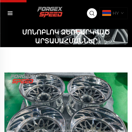
HY
ՄՈՆՈԲԼՈԿ ՁԵՌՆԱՐԿՎԱԾ
ԱՐՏԱՍԱՀՄԱՆՆԵՐ