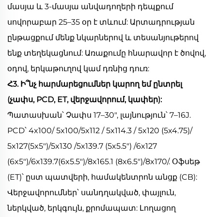
մասյա և 3-մասյա անվադողերի դեպքում
սովորաբար 25–35 օր է տևում: Արտադրության
ընթացքում մենք նկարներով և տեսանյութերով
ենք տեղեկացնում: Առաքումը հնարավոր է ծովով,
օդով, երկաթուղով կամ դռնից դուռ:
Հ3. Ի՞նչ հարմարեցումներ կարող եմ ընտրել
(չափս, PCD, ET, վերջավորում, կափեր):
Պատասխան՝ Չափս 17–30", լայնություն՝ 7–16J.
PCD՝ 4x100/ 5x100/5x112 / 5x114.3 / 5x120 (5x4.75)/
5x127(5x5")/5x130 /5x139.7 (5x5.5") /6x127
(6x5")/6x139.7(6x5.5")/8x165.1 (8x6.5")/8x170/. Օֆսեթ
(ET)՝ ըստ պատվերի, համակենտրոն անցք (CB):
Վերջավորումներ՝ սանդղակված, փայլուն,
ներկված, երկգույն, քրոմապատ: Լողացող