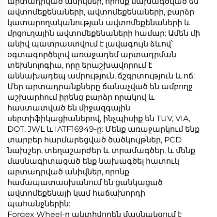
արտադրված անիվներ, որոնք նախագծված են
ավտոմեքենաների, ավտոմեքենաների, բարձր
կատարողականության ավտոմեքենաների և
մրցուղային ավտոմեքենաների համար: Ամեն մի
անիվ պատրաստվում է լավագույն ձևով՝
օգտագործելով առաջադեմ արտադրման
տեխնոլոգիա, որը երաշխավորում է
աննախադեպ ամրություն, ճշգրտություն և ոճ:
Մեր արտադրանքները ճանաչված են ամբողջ
աշխարհում իրենց բարձր որակով և
հաստատված են միջազգային
սերտիֆիկացիաներով, ինչպիսիք են TUV, VIA,
DOT, JWL և IATF16949-ը: Մենք առաջարկում ենք
տարբեր հարմարեցված ծածկույթներ, PCD
նախշեր, տեղաշարժեր և տրամագծեր, և մենք
մասնագիտացած ենք նախագծել հատուկ
արտադրված անիվներ, որոնք
համապատասխանում են ցանկացած
ավտոմեքենայի կամ հաճախորդի
պահանջներին:
Forgex Wheel-ը ակտիվորեն մասնակցում է