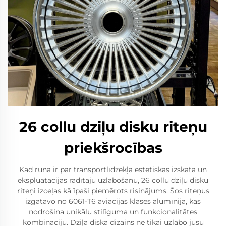
26 collu dziļu disku riteņu
priekšrocības
Kad runa ir par transportlīdzekļa estētiskās izskata un
ekspluatācijas rādītāju uzlabošanu, 26 collu dziļu disku
riteņi izceļas kā īpaši piemērots risinājums. Šos riteņus
izgatavo no 6061-T6 aviācijas klases alumīnija, kas
nodrošina unikālu stilīguma un funkcionalitātes
kombināciju. Dziļā diska dizains ne tikai uzlabo jūsu