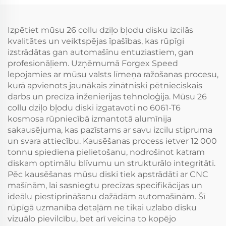
AMG, Porsche
Volkswagen Nissan
Panamera, Lexus
Izpētiet mūsu 26 collu dziļo bļodu disku izcilās
kvalitātes un veiktspējas īpašības, kas rūpīgi
izstrādātas gan automašīnu entuziastiem, gan
profesionāļiem. Uzņēmumā Forgex Speed
lepojamies ar mūsu valsts līmeņa ražošanas procesu,
kurā apvienots jaunākais zinātniski pētnieciskais
darbs un precīza inženierijas tehnoloģija. Mūsu 26
collu dziļo bļodu diski izgatavoti no 6061-T6
kosmosa rūpniecībā izmantotā alumīnija
sakausējuma, kas pazīstams ar savu izcilu stipruma
un svara attiecību. Kausēšanas process ietver 12 000
tonnu spiediena pielietošanu, nodrošinot katram
diskam optimālu blīvumu un strukturālo integritāti.
Pēc kausēšanas mūsu diski tiek apstrādāti ar CNC
mašīnām, lai sasniegtu precīzas specifikācijas un
ideālu piestiprināšanu dažādām automašīnām. Šī
rūpīgā uzmanība detaļām ne tikai uzlabo disku
vizuālo pievilcību, bet arī veicina to kopējo