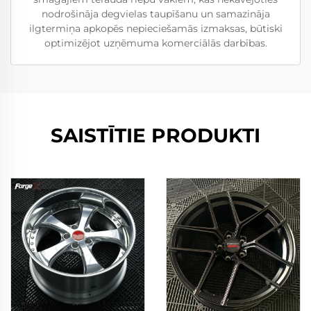
nodrošināja degvielas taupīšanu un samazināja
ilgtermiņa apkopēs nepieciešamās izmaksas, būtiski
optimizējot uzņēmuma komerciālās darbības.
SAISTĪTIE PRODUKTI