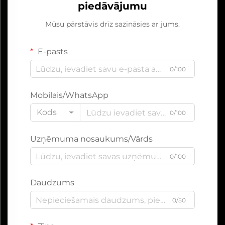
piedāvājumu
Mūsu pārstāvis drīz sazināsies ar jums.
E-pasts
0/100
Mobilais/WhatsApp
Kods
0/100
Uzņēmuma nosaukums/Vārds
0/100
Daudzums
0/50