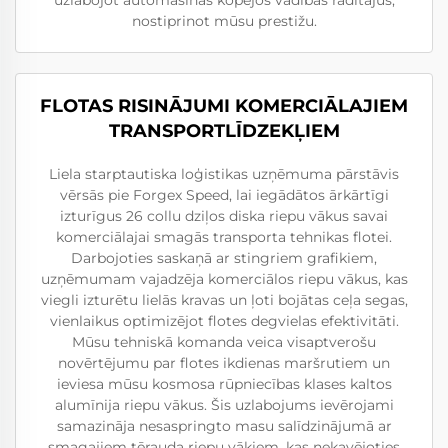
uzlabojot automašīnas kopējos vadības rādītājus,
nostiprinot mūsu prestižu.
FLOTAS RISINĀJUMI KOMERCIĀLAJIEM
TRANSPORTLĪDZEKĻIEM
Liela starptautiska loģistikas uzņēmuma pārstāvis
vērsās pie Forgex Speed, lai iegādātos ārkārtīgi
izturīgus 26 collu dziļos diska riepu vākus savai
komerciālajai smagās transporta tehnikas flotei.
Darbojoties saskaņā ar stingriem grafikiem,
uzņēmumam vajadzēja komerciālos riepu vākus, kas
viegli izturētu lielās kravas un ļoti bojātas ceļa segas,
vienlaikus optimizējot flotes degvielas efektivitāti.
Mūsu tehniskā komanda veica visaptverošu
novērtējumu par flotes ikdienas maršrutiem un
ieviesa mūsu kosmosa rūpniecības klases kaltos
alumīnija riepu vākus. Šis uzlabojums ievērojami
samazināja nesaspringto masu salīdzinājumā ar
smagajiem tērauda riepu vākiem, kas nekavējoties