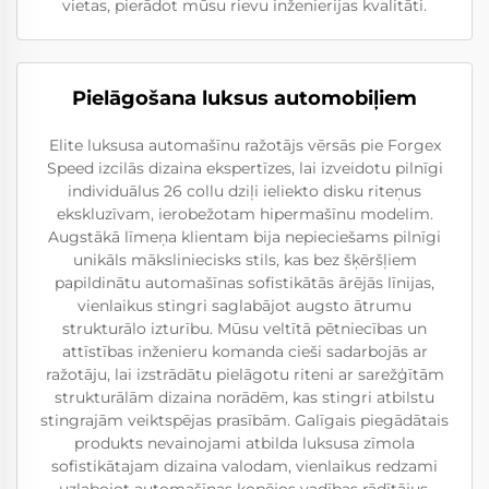
vietas, pierādot mūsu rievu inženierijas kvalitāti.
Pielāgošana luksus automobiļiem
Elite luksusa automašīnu ražotājs vērsās pie Forgex
Speed izcilās dizaina ekspertīzes, lai izveidotu pilnīgi
individuālus 26 collu dziļi ieliekto disku riteņus
ekskluzīvam, ierobežotam hipermašīnu modelim.
Augstākā līmeņa klientam bija nepieciešams pilnīgi
unikāls māksliniecisks stils, kas bez šķēršļiem
papildinātu automašīnas sofistikātās ārējās līnijas,
vienlaikus stingri saglabājot augsto ātrumu
strukturālo izturību. Mūsu veltītā pētniecības un
attīstības inženieru komanda cieši sadarbojās ar
ražotāju, lai izstrādātu pielāgotu riteni ar sarežģītām
strukturālām dizaina norādēm, kas stingri atbilstu
stingrajām veiktspējas prasībām. Galīgais piegādātais
produkts nevainojami atbilda luksusa zīmola
sofistikātajam dizaina valodam, vienlaikus redzami