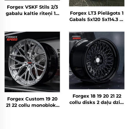
Forgex VSKF Stils 2/3
Forgex LT3 Pielāgots 1
gabalu kaltie riteņi 18
Gabals 5x120 5x114.3 18
19 20 collu dziļā
19 20 22 Collu Kalts
maliņa, pulēti 5x114,3
Dziļš Ieliekts Riteņi
Lexus IS300 Nissan
BMW M2 M3 F80 Audi
350Z 370Z GS300 S13
Mercedes AMG
R32
Porsche
Forgex 18 19 20 21 22
Forgex Custom 19 20
collu disks 2 daļu dziļā
21 22 collu monobloka
bļoda 6061-T6
dziļās malas kausētie
sakausējuma kausētie
rati no alumīnija,
riteņi BMW E30 W124
piemēroti BMW, Tesla,
C63 AMG 911 RS5