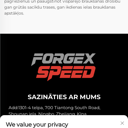
pagriezienus un paaugstinot vispārējo braukšanas drošību
gan grūtās sacīkšu trases, gan ikdienas ielas braukšanas
apstākļos.
SAZINĀTIES AR MUMS
Add:1301-4 telpa, 700 Tiantong South Road,
Shounan iela, Ningbo, Zhejiang, Ķīna
Tālrunis:
+86-13929561315
We value your privacy