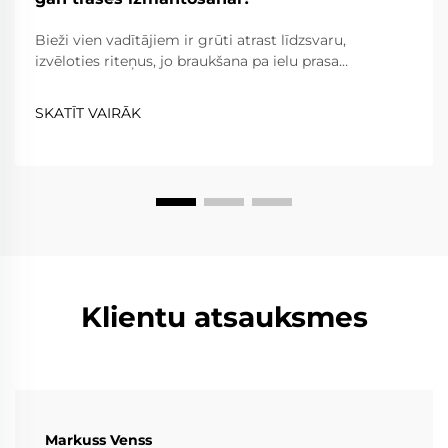
Bieži vien vadītājiem ir grūti atrast līdzsvaru,
izvēloties riteņus, jo braukšana pa ielu prasa
uzticamību, komfortu un ceļa likumu ievērošanu,
savukārt braukšana pa trasi prasa ārkārtēju vieglumu,
SKATĪT VAIRĀK
izturību un precizitāti. Kaltie riteņi...
Klientu atsauksmes
Markuss Venss