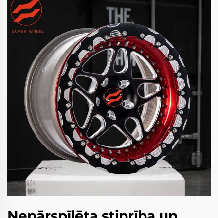
Nepārspīlēta stiprība un