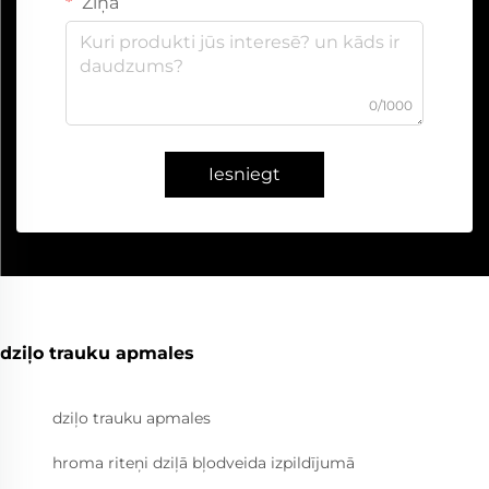
Ziņa
0/1000
Iesniegt
dziļo trauku apmales
dziļo trauku apmales
hroma riteņi dziļā bļodveida izpildījumā