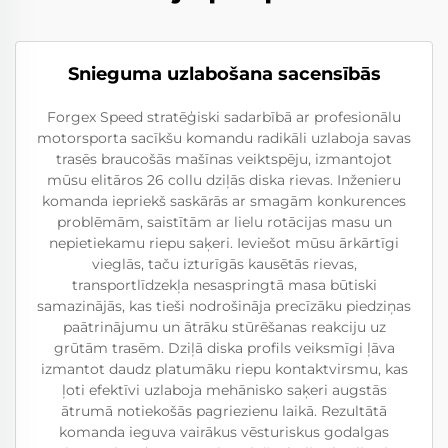
Snieguma uzlabošana sacensībās
Forgex Speed stratēģiski sadarbībā ar profesionālu
motorsporta sacīkšu komandu radikāli uzlaboja savas
trasēs braucošās mašīnas veiktspēju, izmantojot
mūsu elitāros 26 collu dziļās diska rievas. Inženieru
komanda iepriekš saskārās ar smagām konkurences
problēmām, saistītām ar lielu rotācijas masu un
nepietiekamu riepu saķeri. Ieviešot mūsu ārkārtīgi
vieglās, taču izturīgās kausētās rievas,
transportlīdzekļa nesaspringtā masa būtiski
samazinājās, kas tieši nodrošināja precīzāku piedziņas
paātrinājumu un ātrāku stūrēšanas reakciju uz
grūtām trasēm. Dziļā diska profils veiksmīgi ļāva
izmantot daudz platumāku riepu kontaktvirsmu, kas
ļoti efektīvi uzlaboja mehānisko saķeri augstās
ātrumā notiekošās pagriezienu laikā. Rezultātā
komanda ieguva vairākus vēsturiskus godalgas