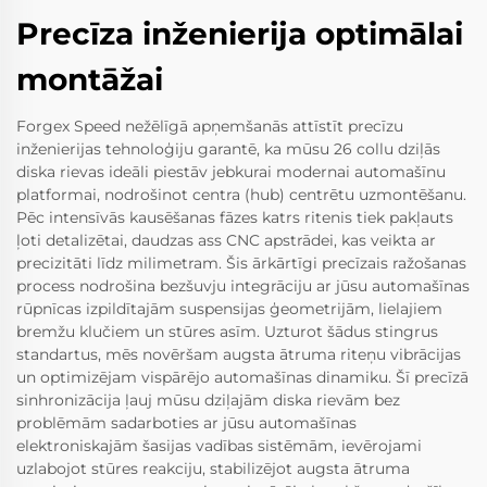
Precīza inženierija optimālai
montāžai
Forgex Speed nežēlīgā apņemšanās attīstīt precīzu
inženierijas tehnoloģiju garantē, ka mūsu 26 collu dziļās
diska rievas ideāli piestāv jebkurai modernai automašīnu
platformai, nodrošinot centra (hub) centrētu uzmontēšanu.
Pēc intensīvās kausēšanas fāzes katrs ritenis tiek pakļauts
ļoti detalizētai, daudzas ass CNC apstrādei, kas veikta ar
precizitāti līdz milimetram. Šis ārkārtīgi precīzais ražošanas
process nodrošina bezšuvju integrāciju ar jūsu automašīnas
rūpnīcas izpildītajām suspensijas ģeometrijām, lielajiem
bremžu klučiem un stūres asīm. Uzturot šādus stingrus
standartus, mēs novēršam augsta ātruma riteņu vibrācijas
un optimizējam vispārējo automašīnas dinamiku. Šī precīzā
sinhronizācija ļauj mūsu dziļajām diska rievām bez
problēmām sadarboties ar jūsu automašīnas
elektroniskajām šasijas vadības sistēmām, ievērojami
uzlabojot stūres reakciju, stabilizējot augsta ātruma