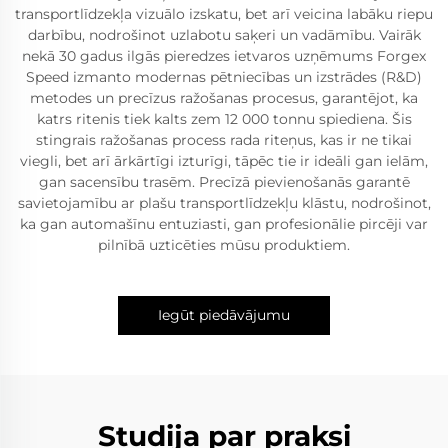
transportlīdzekļa vizuālo izskatu, bet arī veicina labāku riepu
darbību, nodrošinot uzlabotu saķeri un vadāmību. Vairāk
nekā 30 gadus ilgās pieredzes ietvaros uzņēmums Forgex
Speed izmanto modernas pētniecības un izstrādes (R&D)
metodes un precīzus ražošanas procesus, garantējot, ka
katrs ritenis tiek kalts zem 12 000 tonnu spiediena. Šis
stingrais ražošanas process rada riteņus, kas ir ne tikai
viegli, bet arī ārkārtīgi izturīgi, tāpēc tie ir ideāli gan ielām,
gan sacensību trasēm. Precīzā pievienošanās garantē
savietojamību ar plašu transportlīdzekļu klāstu, nodrošinot,
ka gan automašīnu entuziasti, gan profesionālie pircēji var
pilnībā uzticēties mūsu produktiem.
Iegūt piedāvājumu
Studija par praksi