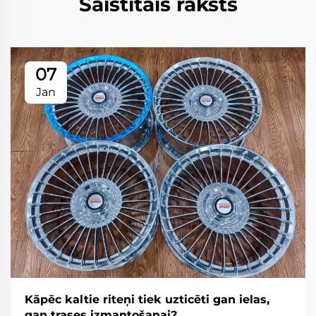
Saistītais raksts
07
Jan
Kāpēc kaltie riteņi tiek uzticēti gan ielas,
gan trases izmantošanai?