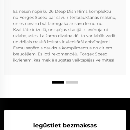
Es nesen nopirku 26 Deep Dish Rims komplektu
no Forgex Speed par savu riteņbraukšanas mašīnu,
un es nevaru būt laimīgāka ar savu lēmumu.
Kvalitāte ir izcilā, un spējas stacijā ir ievērojami
uzlabojusies. Laižamo dizaina dēļ to var labāk vadīt,
un dziļais traukā izskats ir vienkārši apbrīnojami.
Esmu saņēmis daudzus komplimentus no citiem
braucējiem. Es ļoti rekomendēju Forgex Speed
ikvienam, kas meklē augstas veiktspējas velmītes!
Iegūstiet bezmaksas