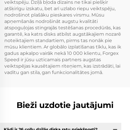
veiktspēju. Dziļā bļoda dizains ne tikai piešķir
atšķirīgu izskatu, bet arī uzlabo riepu veiktspēju,
nodrošinot plašāku pieskares virsmu. Mūsu
apņemšanās nodrošināt augstu kvalitāti
atspoguļojas stingrajās testēšanas procedūrās, kas
garantē, ka katrs disks atbilst augstākajiem nozarē
noteiktajiem standartiem, pirms tas nonāk pie
mūsu klientiem. Ar globālo izplatīšanas tīklu, kas ik
gadus apkalpo vairāk nekā 10 000 klientu, Forgex
Speed ir jūsu uzticamais partners augstas
veiktspējas kausētajiem riteņiem, kas izstrādāti, lai
vadītu gan stila, gan funkcionalitātes jomā.
Bieži uzdotie jautājumi
Kādi ir 26 collu dziļās diska ratu priekšnosti?