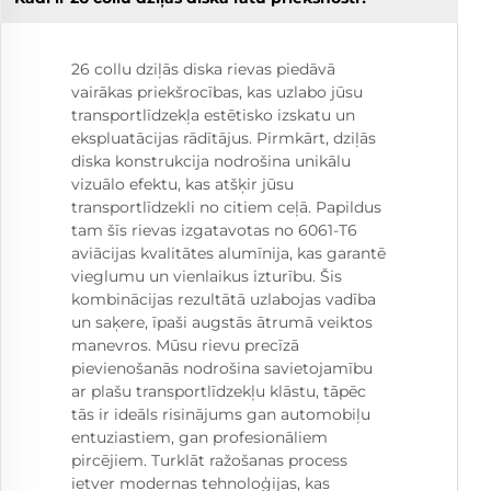
26 collu dziļās diska rievas piedāvā
vairākas priekšrocības, kas uzlabo jūsu
transportlīdzekļa estētisko izskatu un
ekspluatācijas rādītājus. Pirmkārt, dziļās
diska konstrukcija nodrošina unikālu
vizuālo efektu, kas atšķir jūsu
transportlīdzekli no citiem ceļā. Papildus
tam šīs rievas izgatavotas no 6061-T6
aviācijas kvalitātes alumīnija, kas garantē
vieglumu un vienlaikus izturību. Šis
kombinācijas rezultātā uzlabojas vadība
un saķere, īpaši augstās ātrumā veiktos
manevros. Mūsu rievu precīzā
pievienošanās nodrošina savietojamību
ar plašu transportlīdzekļu klāstu, tāpēc
tās ir ideāls risinājums gan automobiļu
entuziastiem, gan profesionāliem
pircējiem. Turklāt ražošanas process
ietver modernas tehnoloģijas, kas