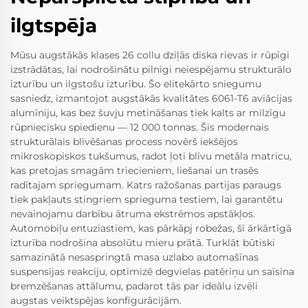
ilgtspēja
Mūsu augstākās klases 26 collu dziļās diska rievas ir rūpīgi
izstrādātas, lai nodrošinātu pilnīgi neiespējamu strukturālo
izturību un ilgstošu izturību. Šo elitekārto sniegumu
sasniedz, izmantojot augstākās kvalitātes 6061-T6 aviācijas
alumīniju, kas bez šuvju metināšanas tiek kalts ar milzīgu
rūpniecisku spiedienu — 12 000 tonnas. Šis modernais
strukturālais blīvēšanas process novērš iekšējos
mikroskopiskos tukšumus, radot ļoti blīvu metāla matricu,
kas pretojas smagām triecieniem, liešanai un trasēs
radītajam spriegumam. Katrs ražošanas partijas paraugs
tiek pakļauts stingriem sprieguma testiem, lai garantētu
nevainojamu darbību ātruma ekstrēmos apstākļos.
Automobiļu entuziastiem, kas pārkāpj robežas, šī ārkārtīgā
izturība nodrošina absolūtu mieru prātā. Turklāt būtiski
samazinātā nesaspringtā masa uzlabo automašīnas
suspensijas reakciju, optimizē degvielas patēriņu un saīsina
bremzēšanas attālumu, padarot tās par ideālu izvēli
augstas veiktspējas konfigurācijām.