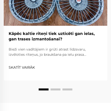
Kāpēc kaltie riteņi tiek uzticēti gan ielas,
gan trases izmantošanai?
Bieži vien vadītājiem ir grūti atrast līdzsvaru,
izvēloties riteņus, jo braukšana pa ielu prasa
uzticamību, komfortu un ceļa likumu ievērošanu,
savukārt braukšana pa trasi prasa ārkārtēju vieglumu,
SKATĪT VAIRĀK
izturību un precizitāti. Kaltie riteņi...