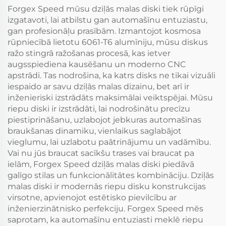
Forgex Speed mūsu dziļās malas diski tiek rūpīgi
izgatavoti, lai atbilstu gan automašīnu entuziastu,
gan profesionāļu prasībām. Izmantojot kosmosa
rūpniecībā lietotu 6061-T6 alumīniju, mūsu diskus
ražo stingrā ražošanas procesā, kas ietver
augsspiediena kausēšanu un moderno CNC
apstrādi. Tas nodrošina, ka katrs disks ne tikai vizuāli
iespaido ar savu dziļās malas dizainu, bet arī ir
inženieriski izstrādāts maksimālai veiktspējai. Mūsu
riepu diski ir izstrādāti, lai nodrošinātu precīzu
piestiprināšanu, uzlabojot jebkuras automašīnas
braukšanas dinamiku, vienlaikus saglabājot
vieglumu, lai uzlabotu paātrinājumu un vadāmību.
Vai nu jūs braucat sacīkšu trases vai braucat pa
ielām, Forgex Speed dziļās malas diski piedāvā
galīgo stilas un funkcionālitātes kombināciju. Dziļās
malas diski ir modernās riepu disku konstrukcijas
virsotne, apvienojot estētisko pievilcību ar
inženierzinātnisko perfekciju. Forgex Speed mēs
saprotam, ka automašīnu entuziasti meklē riepu