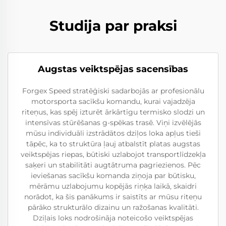
Studija par praksi
Augstas veiktspējas sacensības
Forgex Speed stratēģiski sadarbojās ar profesionālu
motorsporta sacīkšu komandu, kurai vajadzēja
riteņus, kas spēj izturēt ārkārtīgu termisko slodzi un
intensīvas stūrēšanas g-spēkas trasē. Viņi izvēlējās
mūsu individuāli izstrādātos dziļos loka apļus tieši
tāpēc, ka to struktūra ļauj atbalstīt platas augstas
veiktspējas riepas, būtiski uzlabojot transportlīdzekļa
saķeri un stabilitāti augtātruma pagriezienos. Pēc
ieviešanas sacīkšu komanda ziņoja par būtisku,
mērāmu uzlabojumu kopējās riņķa laikā, skaidri
norādot, ka šis panākums ir saistīts ar mūsu riteņu
pārāko strukturālo dizainu un ražošanas kvalitāti.
Dziļais loks nodrošināja noteicošo veiktspējas