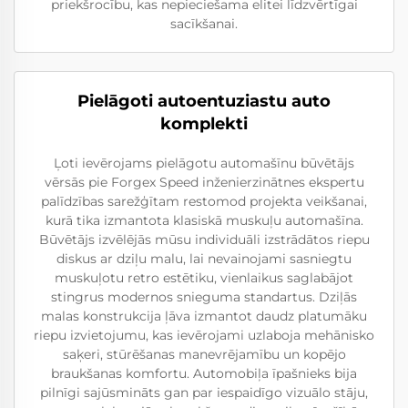
priekšrocību, kas nepieciešama elitei līdzvērtīgai
sacīkšanai.
Pielāgoti autoentuziastu auto
komplekti
Ļoti ievērojams pielāgotu automašīnu būvētājs
vērsās pie Forgex Speed inženierzinātnes ekspertu
palīdzības sarežģītam restomod projekta veikšanai,
kurā tika izmantota klasiskā muskuļu automašīna.
Būvētājs izvēlējās mūsu individuāli izstrādātos riepu
diskus ar dziļu malu, lai nevainojami sasniegtu
muskuļotu retro estētiku, vienlaikus saglabājot
stingrus modernos snieguma standartus. Dziļās
malas konstrukcija ļāva izmantot daudz platumāku
riepu izvietojumu, kas ievērojami uzlaboja mehānisko
saķeri, stūrēšanas manevrējamību un kopējo
braukšanas komfortu. Automobiļa īpašnieks bija
pilnīgi sajūsmināts gan par iespaidīgo vizuālo stāju,