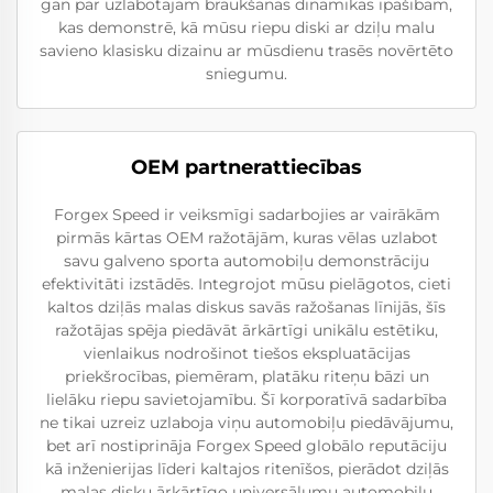
gan par uzlabotajām braukšanas dinamikas īpašībām,
kas demonstrē, kā mūsu riepu diski ar dziļu malu
savieno klasisku dizainu ar mūsdienu trasēs novērtēto
sniegumu.
OEM partnerattiecības
Forgex Speed ir veiksmīgi sadarbojies ar vairākām
pirmās kārtas OEM ražotājām, kuras vēlas uzlabot
savu galveno sporta automobiļu demonstrāciju
efektivitāti izstādēs. Integrojot mūsu pielāgotos, cieti
kaltos dziļās malas diskus savās ražošanas līnijās, šīs
ražotājas spēja piedāvāt ārkārtīgi unikālu estētiku,
vienlaikus nodrošinot tiešos ekspluatācijas
priekšrocības, piemēram, platāku riteņu bāzi un
lielāku riepu savietojamību. Šī korporatīvā sadarbība
ne tikai uzreiz uzlaboja viņu automobiļu piedāvājumu,
bet arī nostiprināja Forgex Speed globālo reputāciju
kā inženierijas līderi kaltajos ritenīšos, pierādot dziļās
malas disku ārkārtīgo universālumu automobiļu