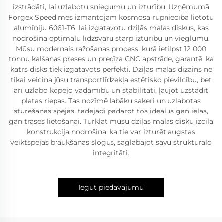
izstrādāti, lai uzlabotu sniegumu un izturību. Uzņēmumā
Forgex Speed mēs izmantojam kosmosa rūpniecībā lietotu
alumīniju 6061-T6, lai izgatavotu dziļās malas diskus, kas
nodrošina optimālu līdzsvaru starp izturību un vieglumu.
Mūsu modernais ražošanas process, kurā ietilpst 12 000
tonnu kalšanas preses un precīza CNC apstrāde, garantē, ka
katrs disks tiek izgatavots perfekti. Dziļās malas dizains ne
tikai veicina jūsu transportlīdzekļa estētisko pievilcību, bet
arī uzlabo kopējo vadāmību un stabilitāti, ļaujot uzstādīt
platas riepas. Tas nozīmē labāku saķeri un uzlabotas
stūrēšanas spējas, tādējādi padarot tos ideālus gan ielās,
gan trasēs lietošanai. Turklāt mūsu dziļās malas disku izcilā
konstrukcija nodrošina, ka tie var izturēt augstas
veiktspējas braukšanas slogus, saglabājot savu strukturālo
integritāti.
Iegūt piedāvājumu