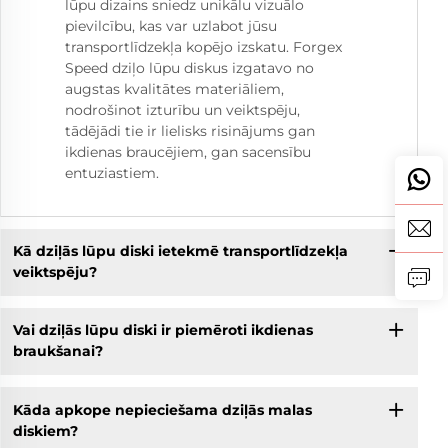
lūpu dizains sniedz unikālu vizuālo
pievilcību, kas var uzlabot jūsu
transportlīdzekļa kopējo izskatu. Forgex
Speed dziļo lūpu diskus izgatavo no
augstas kvalitātes materiāliem,
nodrošinot izturību un veiktspēju,
tādējādi tie ir lielisks risinājums gan
ikdienas braucējiem, gan sacensību
entuziastiem.
Kā dziļās lūpu diski ietekmē transportlīdzekļa
veiktspēju?
Vai dziļās lūpu diski ir piemēroti ikdienas
braukšanai?
Kāda apkope nepieciešama dziļās malas
diskiem?