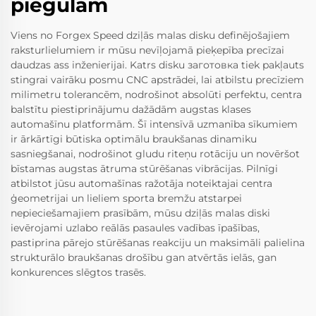
piegulam
Viens no Forgex Speed dziļās malas disku definējošajiem
raksturlielumiem ir mūsu nevīļojamā pieķepība precīzai
daudzas ass inženierijai. Katrs disku заготовка tiek pakļauts
stingrai vairāku posmu CNC apstrādei, lai atbilstu precīziem
milimetru tolerancēm, nodrošinot absolūti perfektu, centra
balstītu piestiprinājumu dažādām augstas klases
automašīnu platformām. Šī intensīvā uzmanība sīkumiem
ir ārkārtīgi būtiska optimālu braukšanas dinamiku
sasniegšanai, nodrošinot gludu riteņu rotāciju un novēršot
bīstamas augstas ātruma stūrēšanas vibrācijas. Pilnīgi
atbilstot jūsu automašīnas ražotāja noteiktajai centra
ģeometrijai un lieliem sporta bremžu atstarpei
nepieciešamajiem prasībām, mūsu dziļās malas diski
ievērojami uzlabo reālās pasaules vadības īpašības,
pastiprina pārejo stūrēšanas reakciju un maksimāli palielina
strukturālo braukšanas drošību gan atvērtās ielās, gan
konkurences slēgtos trasēs.