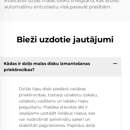
kvalitātes dziļās malas disku sniegšanā, kas atbilst
automašīnu entuziastu visā pasaulē prasībām.
Bieži uzdotie jautājumi
Kādas ir dziļo malas disku izmantošanas
priekšrocības?
Dziļās lūpu diski piedāvā vairākas
priekšrocības, tostarp uzlabotu izskatu,
uzlabotu vadīšanu un labāku riepu
piegulšanu. Plašāka stāvokļa dēļ ir
iespējams uzstādīt lielākus riepus, kas
var nodrošināt palielinātu saķeri un
stabilitāti pagriezienos. Papildus dziļā