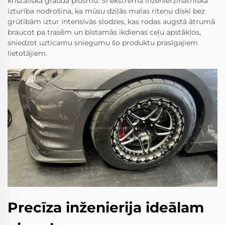
kristāliskā grauda plūsmu. Šī ekstrēmā inženierzinātniska
izturība nodrošina, ka mūsu dziļās malas riteņu diski bez
grūtībām iztur intensīvās slodzes, kas rodas augstā ātrumā
braucot pa trasēm un bīstamās ikdienas ceļu apstākļos,
sniedzot uzticamu sniegumu šo produktu prasīgajiem
lietotājiem.
Precīza inženierija ideālam