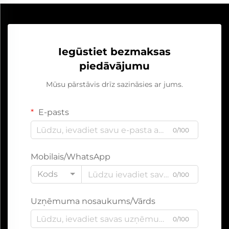
Iegūstiet bezmaksas
piedāvājumu
Mūsu pārstāvis drīz sazināsies ar jums.
E-pasts
0/100
Mobilais/WhatsApp
Kods
0/100
Uzņēmuma nosaukums/Vārds
0/100