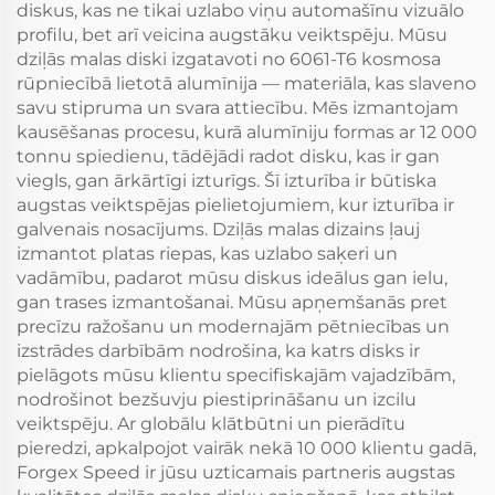
diskus, kas ne tikai uzlabo viņu automašīnu vizuālo
profilu, bet arī veicina augstāku veiktspēju. Mūsu
dziļās malas diski izgatavoti no 6061-T6 kosmosa
rūpniecībā lietotā alumīnija — materiāla, kas slaveno
savu stipruma un svara attiecību. Mēs izmantojam
kausēšanas procesu, kurā alumīniju formas ar 12 000
tonnu spiedienu, tādējādi radot disku, kas ir gan
viegls, gan ārkārtīgi izturīgs. Šī izturība ir būtiska
augstas veiktspējas pielietojumiem, kur izturība ir
galvenais nosacījums. Dziļās malas dizains ļauj
izmantot platas riepas, kas uzlabo saķeri un
vadāmību, padarot mūsu diskus ideālus gan ielu,
gan trases izmantošanai. Mūsu apņemšanās pret
precīzu ražošanu un modernajām pētniecības un
izstrādes darbībām nodrošina, ka katrs disks ir
pielāgots mūsu klientu specifiskajām vajadzībām,
nodrošinot bezšuvju piestiprināšanu un izcilu
veiktspēju. Ar globālu klātbūtni un pierādītu
pieredzi, apkalpojot vairāk nekā 10 000 klientu gadā,
Forgex Speed ir jūsu uzticamais partneris augstas