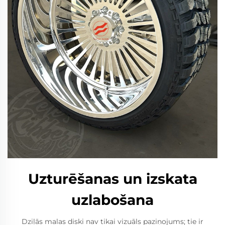
Uzturēšanas un izskata
uzlabošana
Dziļās malas diski nav tikai vizuāls paziņojums; tie ir