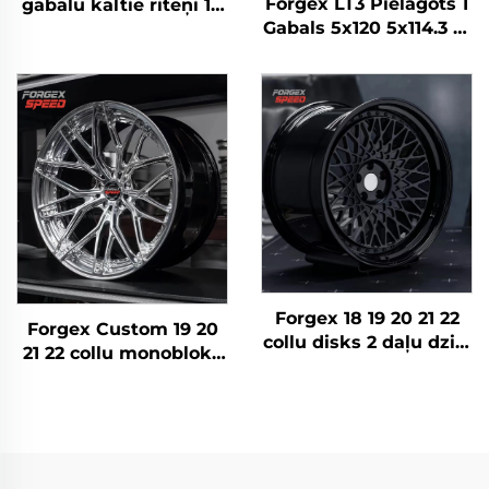
Forgex LT3 Pielāgots 1
gabalu kaltie riteņi 18
Gabals 5x120 5x114.3 18
19 20 collu dziļā
19 20 22 Collu Kalts
maliņa, pulēti 5x114,3
Dziļš Ieliekts Riteņi
Lexus IS300 Nissan
BMW M2 M3 F80 Audi
350Z 370Z GS300 S13
Mercedes AMG
R32
Porsche
Forgex 18 19 20 21 22
Forgex Custom 19 20
collu disks 2 daļu dziļā
21 22 collu monobloka
bļoda 6061-T6
dziļās malas kausētie
sakausējuma kausētie
rati no alumīnija,
riteņi BMW E30 W124
piemēroti BMW, Tesla,
C63 AMG 911 RS5
AMG, Porsche
Volkswagen Nissan
Panamera, Lexus