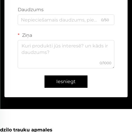
Daudzums
0/50
Ziņa
0/1000
Iesniegt
dziļo trauku apmales