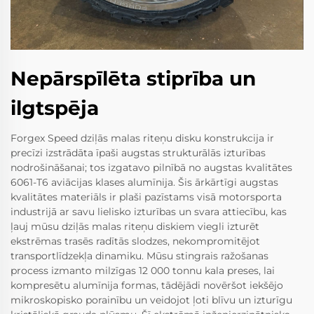
Nepārspīlēta stiprība un
ilgtspēja
Forgex Speed dziļās malas riteņu disku konstrukcija ir
precīzi izstrādāta īpaši augstas strukturālās izturības
nodrošināšanai; tos izgatavo pilnībā no augstas kvalitātes
6061-T6 aviācijas klases alumīnija. Šis ārkārtīgi augstas
kvalitātes materiāls ir plaši pazīstams visā motorsporta
industrijā ar savu lielisko izturības un svara attiecību, kas
ļauj mūsu dziļās malas riteņu diskiem viegli izturēt
ekstrēmas trasēs radītās slodzes, nekompromitējot
transportlīdzekļa dinamiku. Mūsu stingrais ražošanas
process izmanto milzīgas 12 000 tonnu kala preses, lai
kompresētu alumīnija formas, tādējādi novēršot iekšējo
mikroskopisko porainību un veidojot ļoti blīvu un izturīgu