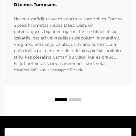
Džeimss Tompsons
Nesen uzstādīju savam sporta automobilim Forgex
Speed hromētās riepas Deep Dish, un
pārveidojums bija ievērojams. Tās ne tikai lieliski
izskatās, bet arī veiktspējas uzlabojumi ir manāmi.
Vieglā konstrukcija uzlabojusi mana automobiļa
paātrinājumu, bet deep dish dizains piešķir unikālu
stilu, kas piesaista uzmanību visur, kur es braucu.
Es ļoti ieteicu šīs riepas ikvienam, kurš vēlas
modernizēt savu transportlīdzekli.