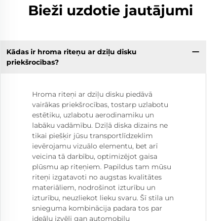
Bieži uzdotie jautājumi
Kādas ir hroma riteņu ar dziļu disku
priekšrocības?
Hroma riteņi ar dziļu disku piedāvā
vairākas priekšrocības, tostarp uzlabotu
estētiku, uzlabotu aerodinamiku un
labāku vadāmību. Dziļā diska dizains ne
tikai piešķir jūsu transportlīdzeklim
ievērojamu vizuālo elementu, bet arī
veicina tā darbību, optimizējot gaisa
plūsmu ap riteņiem. Papildus tam mūsu
riteņi izgatavoti no augstas kvalitātes
materiāliem, nodrošinot izturību un
izturību, neuzliekot lieku svaru. Šī stila un
snieguma kombinācija padara tos par
ideālu izvēli gan automobiļu