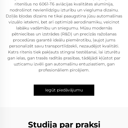
ritenīšus no 6061-T6 aviācijas kvalitātes alumīnija,
nodrošinot nevienlīdzīgu izturību un viegluma dizainu.
Dziļās bļodas dizains ne tikai paaugstina jūsu automašīnas
vizuālo ietekmi, bet arī optimizē aerodinamiku, veicinot
labāku vadāmību un sniegumu. Mūsu modernās
pētniecības un izstrādes (R&D) un precīzās ražošanas
procedūras garantē ideālu piemērotību, ļaujot jums
personalizēt savu transportlīdzekli, nezaudējot kvalitāti.
Katrs ritenis tiek pakļauts stingrai testēšanai, lai izturētu
gan ielas, gan trasēs radītās prasības, tādējādi kļūstot par
uzticamu izvēli gan automašīnu entuziastiem, gan
profesionāliem pircējiem.
Iegūt piedāvājumu
Studija par praksi