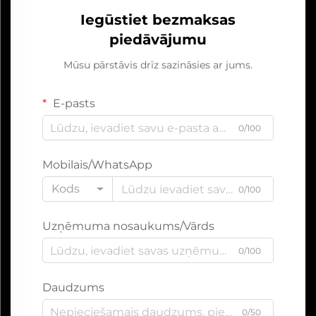
Iegūstiet bezmaksas
piedāvājumu
Mūsu pārstāvis drīz sazināsies ar jums.
E-pasts
0/100
Mobilais/WhatsApp
Kods
0/100
Uzņēmuma nosaukums/Vārds
0/100
Daudzums
0/50