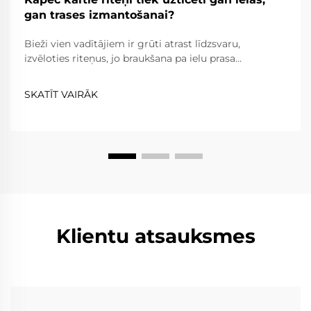
gan trases izmantošanai?
Bieži vien vadītājiem ir grūti atrast līdzsvaru,
izvēloties riteņus, jo braukšana pa ielu prasa
uzticamību, komfortu un ceļa likumu ievērošanu,
savukārt braukšana pa trasi prasa ārkārtēju vieglumu,
SKATĪT VAIRĀK
izturību un precizitāti. Kaltie riteņi...
Klientu atsauksmes