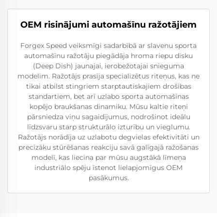
OEM risinājumi automašīnu ražotājiem
Forgex Speed veiksmīgi sadarbībā ar slavenu sporta
automašīnu ražotāju piegādāja hroma riepu disku
(Deep Dish) jaunajai, ierobežotajai snieguma
modelim. Ražotājs prasīja specializētus riteņus, kas ne
tikai atbilst stingriem starptautiskajiem drošības
standartiem, bet arī uzlabo sporta automašīnas
kopējo braukšanas dinamiku. Mūsu kaltie riteņi
pārsniedza viņu sagaidījumus, nodrošinot ideālu
līdzsvaru starp strukturālo izturību un vieglumu.
Ražotājs norādīja uz uzlabotu degvielas efektivitāti un
precīzāku stūrēšanas reakciju savā galīgajā ražošanas
modelī, kas liecina par mūsu augstākā līmeņa
industriālo spēju īstenot lielapjomīgus OEM
pasākumus.