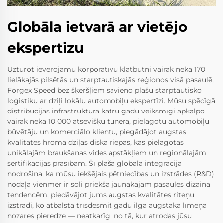
Globāla ietvarā ar vietējo
ekspertizu
Uzturot ievērojamu korporatīvu klātbūtni vairāk nekā 170
lielākajās pilsētās un starptautiskajās reģionos visā pasaulē,
Forgex Speed bez šķēršļiem savieno plašu starptautisko
loģistiku ar dziļi lokālu automobiļu ekspertīzi. Mūsu spēcīgā
distribūcijas infrastruktūra katru gadu veiksmīgi apkalpo
vairāk nekā 10 000 atsevišķu tunera, pielāgotu automobiļu
būvētāju un komerciālo klientu, piegādājot augstas
kvalitātes hroma dziļās diska riepas, kas pielāgotas
unikālajām braukšanas vides apstākļiem un reģionālajām
sertifikācijas prasībām. Šī plašā globālā integrācija
nodrošina, ka mūsu iekšējais pētniecības un izstrādes (R&D)
nodaļa vienmēr ir soli priekšā jaunākajām pasaules dizaina
tendencēm, piedāvājot jums augstas kvalitātes riteņu
izstrādi, ko atbalsta trīsdesmit gadu ilga augstākā līmeņa
nozares pieredze — neatkarīgi no tā, kur atrodas jūsu