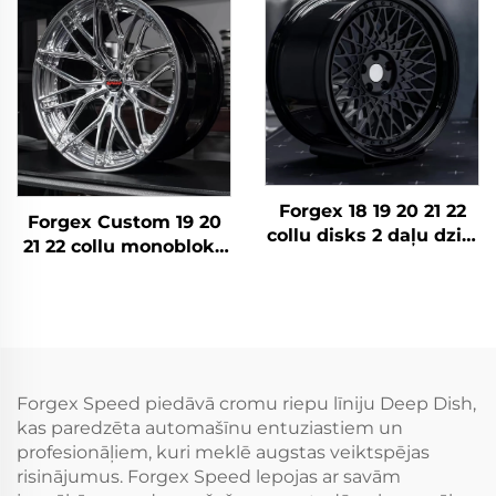
Mercedes AMG
R32
Porsche
Forgex 18 19 20 21 22
Forgex Custom 19 20
collu disks 2 daļu dziļā
21 22 collu monobloka
bļoda 6061-T6
dziļās malas kausētie
sakausējuma kausētie
rati no alumīnija,
riteņi BMW E30 W124
piemēroti BMW, Tesla,
C63 AMG 911 RS5
AMG, Porsche
Volkswagen Nissan
Panamera, Lexus
Forgex Speed piedāvā cromu riepu līniju Deep Dish,
kas paredzēta automašīnu entuziastiem un
profesionāļiem, kuri meklē augstas veiktspējas
risinājumus. Forgex Speed lepojas ar savām