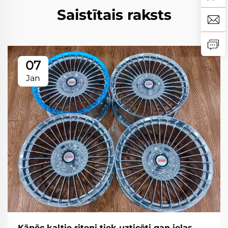
Saistītais raksts
07
Jan
Kāpēc kaltie riteņi tiek uzticēti gan ielas,