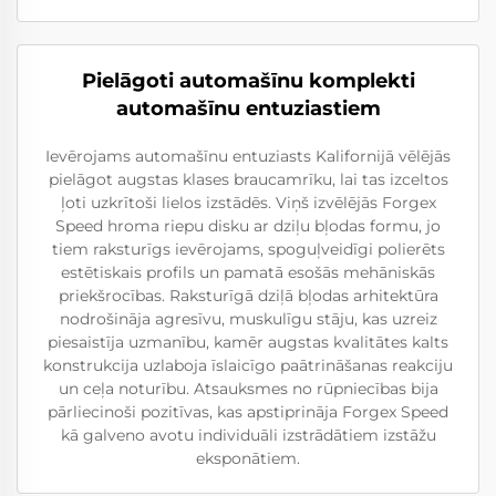
Pielāgoti automašīnu komplekti
automašīnu entuziastiem
Ievērojams automašīnu entuziasts Kalifornijā vēlējās
pielāgot augstas klases braucamrīku, lai tas izceltos
ļoti uzkrītoši lielos izstādēs. Viņš izvēlējās Forgex
Speed hroma riepu disku ar dziļu bļodas formu, jo
tiem raksturīgs ievērojams, spoguļveidīgi polierēts
estētiskais profils un pamatā esošās mehāniskās
priekšrocības. Raksturīgā dziļā bļodas arhitektūra
nodrošināja agresīvu, muskulīgu stāju, kas uzreiz
piesaistīja uzmanību, kamēr augstas kvalitātes kalts
konstrukcija uzlaboja īslaicīgo paātrināšanas reakciju
un ceļa noturību. Atsauksmes no rūpniecības bija
pārliecinoši pozitīvas, kas apstiprināja Forgex Speed
kā galveno avotu individuāli izstrādātiem izstāžu
eksponātiem.