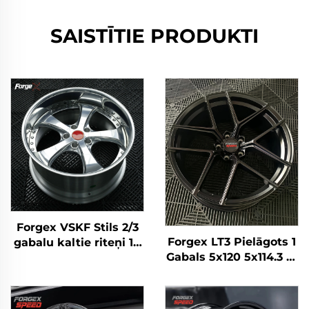
SAISTĪTIE PRODUKTI
Forgex VSKF Stils 2/3
Forgex LT3 Pielāgots 1
gabalu kaltie riteņi 18
Gabals 5x120 5x114.3 18
19 20 collu dziļā
19 20 22 Collu Kalts
maliņa, pulēti 5x114,3
Dziļš Ieliekts Riteņi
Lexus IS300 Nissan
BMW M2 M3 F80 Audi
350Z 370Z GS300 S13