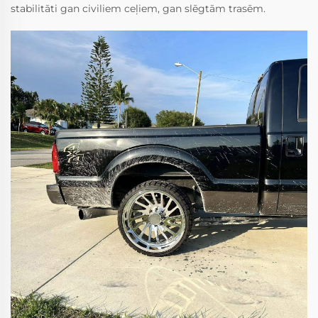
stabilitāti gan civiliem ceļiem, gan slēgtām trasēm.