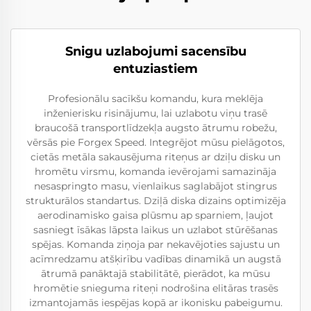
Snigu uzlabojumi sacensību
entuziastiem
Profesionālu sacīkšu komandu, kura meklēja
inženierisku risinājumu, lai uzlabotu viņu trasē
braucošā transportlīdzekļa augsto ātrumu robežu,
vērsās pie Forgex Speed. Integrējot mūsu pielāgotos,
cietās metāla sakausējuma riteņus ar dziļu disku un
hromētu virsmu, komanda ievērojami samazināja
nesaspringto masu, vienlaikus saglabājot stingrus
strukturālos standartus. Dziļā diska dizains optimizēja
aerodinamisko gaisa plūsmu ap sparniem, ļaujot
sasniegt īsākas lāpsta laikus un uzlabot stūrēšanas
spējas. Komanda ziņoja par nekavējoties sajustu un
acīmredzamu atšķirību vadības dinamikā un augstā
ātrumā panāktajā stabilitātē, pierādot, ka mūsu
hromētie snieguma riteņi nodrošina elitāras trasēs
izmantojamās iespējas kopā ar ikonisku pabeigumu.