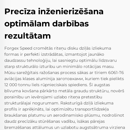
Precīza inženierizēšana
optimālam darbības
rezultātam
Forgex Speed cromētās riteņu disku dziļās izliekuma
formas ir perfekti izstrādātas, izmantojot jaunāko
daudzassu tehnoloģiju, lai sasniegtu optimālu līdzsvaru
starp strukturālo izturību un minimālo rotācijas masu.
Mūsu sarežģītais ražošanas process sākas ar tīriem 6061-T6
aviācijas klases alumīnija заготовками, kuriem tiek pielikts
12 000 tonnu liels rūpnieciskais spiediens. Šī augstas
blīvuma kovšana pārkārto metāla graudu struktūru, novērš
porainību un ievērojami uzlabo riteņa pretestību
strukturālajai nogurumam. Raksturīgā dziļā izliekuma
profils ir aprēķināts, lai optimizētu transportlīdzekļa
braukšanas platumu un aerodinamisko plūsmu, nodrošinot
daudz precīzāku stūrēšanas vadību, īsākas pārejas
bremzēšanas attālumus un uzlabotu augstsātruma virziena