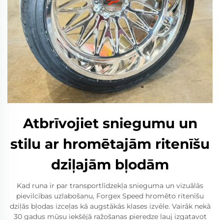
Atbrīvojiet sniegumu un
stilu ar hromētajām ritenīšu
dziļajām bļodām
Kad runa ir par transportlīdzekļa snieguma un vizuālās
pievilcības uzlabošanu, Forgex Speed hromēto ritenīšu
dziļās bļodas izceļas kā augstākās klases izvēle. Vairāk nekā
30 gadus mūsu iekšējā ražošanas pieredze ļauj izgatavot