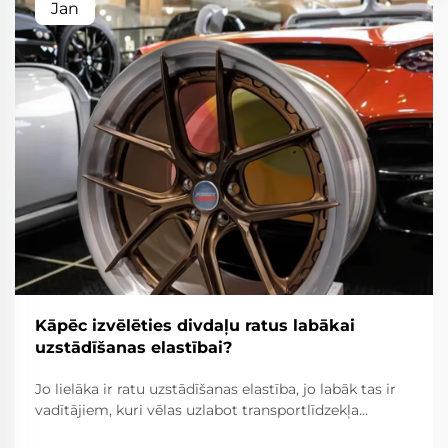
Jan
Kāpēc izvēlēties divdaļu ratus labākai
uzstādīšanas elastībai?
Jo lielāka ir ratu uzstādīšanas elastība, jo labāk tas ir
vadītājiem, kuri vēlas uzlabot transportlīdzekļa
izskatu, veiktspēju un kopumā braukšanas ērtības.