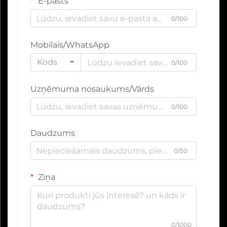
E-pasts
0/100
Mobilais/WhatsApp
Kods
0/100
Uzņēmuma nosaukums/Vārds
0/100
Daudzums
0/50
Ziņa
0/1000