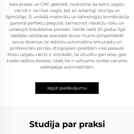
kala preses un CNC apstrādi, nodrošina, ka katrs uzgaļu
vāciņš ir ne tikai viegls, bet arī ārkārtīgi izturīgs un
ilgmūžīgs. Šī unikālā materiālu un tehnoloģiju kombinācija
garantē perfektu pieguldi, samazinot vibrāciju risku un
uzlabojot braukšanas pieredzi. Vairāk nekā 30 gadus ilgā
iekšējās ražošanas pieredze ļāvusi mums pilnperfektēt
savus dizainus, lai atbilstu automašīnu entuziastu un
profesionālu pircēju stingrajiem prasībām visā pasaulē.
Mūsu uzgaļu vāciņi ir izstrādāti, lai izturētu gan ielas, gan
trasēs radītos slodzes, tādēļ tie ir uzticams izvēles variants
veiktspējas automašīnām.
Iegūt piedāvājumu
Studija par praksi