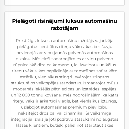
Pielāgoti risinājumi luksus automašīnu
ražotājam
Prestižīgs luksusa automašīnu ražotājs vajadzēja
pielāgotus centrālos riteņu vākus, kas bez šuvju
nevienojās ar viņu jaunās galvenās automašīnas
dizainu. Mēs cieši sadarbojāmies ar viņu galveno
rūpnieciskā dizaina komandu, lai izveidotu unikālus
riteņu vākus, kas papildināja automašīnas sofistikāto
estētiku, vienlaikus stingri ievērojot stingros
strukturālos veiktspējas standartus. Izmantojot mūsu
modernās iekšējās pētniecības un izstrādes iespējas
un 12 000 tonnu kovšana, mēs nodrošinājām, ka katrs
riteņu vāks ir ārkārtīgi viegls, bet vienlaikus izturīgs,
uzlabojot automašīnas premium pievilcību,
nekaitējot drošībai vai dinamikai. Šī veiksmīgā
integrācija izraisīja ļoti pozitīvu atsauksmi no augstas
klases klientiem, būtiski palielinot starptautiskās