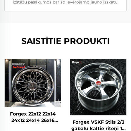
izstāžu pasākumos par šo ievērojamo jauno izskatu.
SAISTĪTIE PRODUKTI
Forgex 22x12 22x14
24x12 24x14 26x16
Forgex VSKF Stils 2/3
Monobloka kausētie
gabalu kaltie riteņi 18