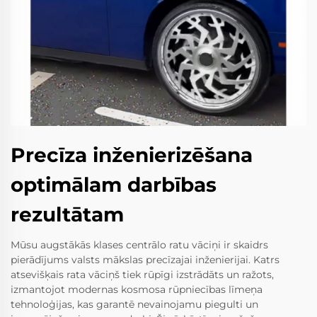
Precīza inženierizēšana
optimālam darbības
rezultātam
Mūsu augstākās klases centrālo ratu vāciņi ir skaidrs
pierādījums valsts mākslas precīzajai inženierijai. Katrs
atsevišķais rata vāciņš tiek rūpīgi izstrādāts un ražots,
izmantojot modernas kosmosa rūpniecības līmeņa
tehnoloģijas, kas garantē nevainojamu piegulti un