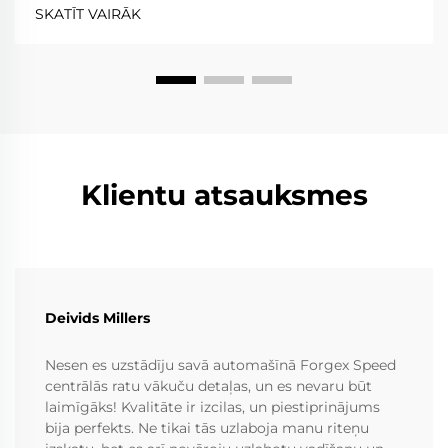
Divdaļu rati ir elastīgāki nekā viendaļas rati, jo rata
SKATĪT VAIRĀK
spieķi un apvalks ir atdalīti, kamēr...
Klientu atsauksmes
Deivids Millers
Nesen es uzstādīju savā automašīnā Forgex Speed
centrālās ratu vākuču detaļas, un es nevaru būt
laimīgāks! Kvalitāte ir izcilas, un piestiprinājums
bija perfekts. Ne tikai tās uzlaboja manu riteņu