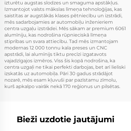
izturētu augstas slodzes un smaguma apstākļus.
Izmantojot valsts mākslas līmeņa tehnoloģijas, kas
saistītas ar augstākās klases pētniecību un izstrādi,
mēs sadarbojamies ar automobiļu inženieriem
centra uzgaļu izstrādei. Mēs sākam ar premium 6061
alumīniju, kas nodrošina rūpnieciskā līmeņa
stiprības un svara attiecību. Tad mēs izmantojam
modernas 12 000 tonnu kala preses un CNC
apstrādi, lai alumīnijs tiktu precīzi izgatavots
vajadzīgajos izmēros. Viss šis kopā nodrošina, ka
centra uzgaļi ne tikai perfekti darbojas, bet arī lieliski
izskatās uz automobiļa. Pāri 30 gadus strādājot
nozarē, mēs esam kļuvuši par pazīstamu zīmolu,
kurš apkalpo vairāk nekā 170 reģionus un pilsētas.
Bieži uzdotie jautājumi