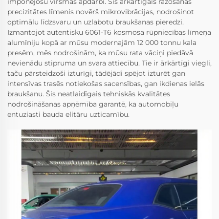
imponējošu virsmas apdarbi. Šis ārkārtīgais ražošanas
precizitātes līmenis novērš mikrovibrācijas, nodrošinot
optimālu līdzsvaru un uzlabotu braukšanas pieredzi.
Izmantojot autentisku 6061-T6 kosmosa rūpniecības līmeņa
alumīniju kopā ar mūsu modernajām 12 000 tonnu kala
presēm, mēs nodrošinām, ka mūsu rata vāciņi piedāvā
nevienādu stipruma un svara attiecību. Tie ir ārkārtīgi viegli,
taču pārsteidzoši izturīgi, tādējādi spējot izturēt gan
intensīvas trasēs notiekošas sacensības, gan ikdienas ielās
braukšanu. Šis neatlaidīgais tehniskās kvalitātes
nodrošināšanas apņēmība garantē, ka automobiļu
entuziasti bauda elitāru uzticamību.