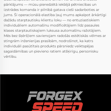
pārklājums — mūsu pieredzētā iekšējā pētniecības un
izstrādes komanda ir pilnībā gatava cieši sadarboties ar
jums. Šī operacionālā elastība ļauj mums apkalpot ārkārtīgi
dažādu starptautisku klientu loku — no entuziastiskiem
individuāliem automašīnu modificētājiem līdz pasaules
klases starptautiskajiem luksusa automašīnu ražotājiem.
Mēs bez šķēršļiem savienojam radošās estētiskās vēlmes ar
stingrām inženierijas prasībām, nodrošinot, ka katrs
individuāli pasūtītais produkts pārsniedz veiktspējas
sagaidāmības un pievieno ratiem atšķirīgu, personisku
vērtību.