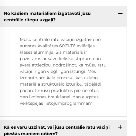
No kādiem materiāliem izgatavoti jūsu
centrālie riteņu uzgaļi?
Mūsu centrālo ratu vāciņu izgatavo no
augstas kvalitātes 6061-T6 aviācijas
klases alumīnija. Šis materiāls ir
pazīstams ar savu lielisko stipruma un
svara attiecību, nodrošinot, ka mūsu ratu
vāciņi ir gan viegli, gan izturīgi. Mēs
izmantojam kala procesu, kas uzlabo
materiāla strukturālo izturību, tādējādi
padarot mūsu produktus piemērotus
gan ikdienas braukšanai, gan augstas
veiktspējas lietojumprogrammām.
Kā es varu uzzināt, vai jūsu centrālie ratu vāciņi
piestās maniem ratiem?