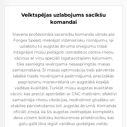
Veiktspējas uzlabojums sacīkšu
komandai
Slavena profesionāla sacensību komanda vērsās pie
Forgex Speed, meklējot inženierisku risinājumu, lai
uzlabotu to augstās ātruma sniegumu trasē.
Integrējot mūsu pielāgoti izstrādātos centra riteņu
vāciņus ar viņu speciāli izgatavotajiem kalumiem,
tika sasniegta ievērojama nesaspringtās masas
samazināšana. Šī masas optimizācija tieši pārvērtās
labākā trasēs novērojamā paātrinājumā, precīzākās
pagriezienu manevrēšanā un augstākā kopējā
vadības kvalitātē. Turklāt mūsu augstas kvalitātes
vāciņi, kas precīzi apstrādāti ar CNC mašīnām, efektīvi
samazināja riteņu vibrācijas, nodrošinot gludāku un
stabiles pārvietošanos ļoti augstās ātrumā. Komanda
oficiāli ziņoja, ka šis augstas veiktspējas komplekts
deva viņiem būtisku konkurences priekšrocību, kas
galu galā ļāva iegūt vairākus godalgas vietās.