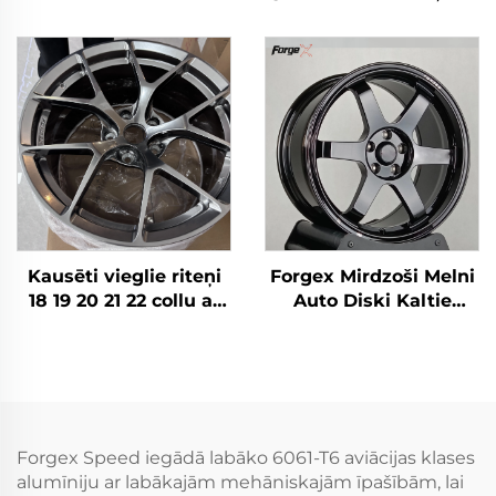
4x4 Offroad 8x170
19 20 collu dziļā
8x180 8x6.5 6x5.5 5x5
maliņa, pulēti 5x114,3
Kravas auto riteņi
Lexus IS300 Nissan
350Z 370Z GS300 S13
R32
Kausēti vieglie riteņi
Forgex Mirdzoši Melni
18 19 20 21 22 collu ar
Auto Diski Kaltie
reljefa atverēm,
Riteņi TE37 17 18 19 20
5x112/5x114.3/5x120
collu Dziļās Malas
piemēroti BMW M3/M4
5x114.3 5x120 priekš
Porsche GT3 Audi RS5
Civic Supra IS BMW M3
R8 M2 M5
M4 Tesla Model Y
Forgex Speed iegādā labāko 6061-T6 aviācijas klases
alumīniju ar labākajām mehāniskajām īpašībām, lai