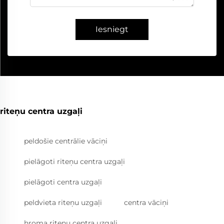
Iesniegt
riteņu centra uzgaļi
peldošie centrālie vāciņi
pielāgoti riteņu centra uzgaļi
pielāgoti centra uzgaļi
peldvieta riteņu uzgaļi
centra vāciņi
hroma riteņu centra uzgaļi