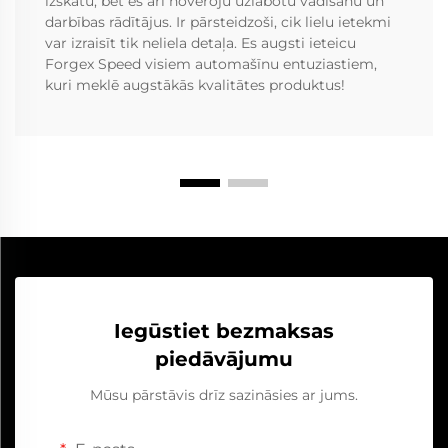
izskatu, bet es arī novēroju uzlabotu vadīšanu un
darbības rādītājus. Ir pārsteidzoši, cik lielu ietekmi
var izraisīt tik neliela detaļa. Es augsti ieteicu
Forgex Speed visiem automašīnu entuziastiem,
kuri meklē augstākās kvalitātes produktus!
Iegūstiet bezmaksas
piedāvājumu
Mūsu pārstāvis drīz sazināsies ar jums.