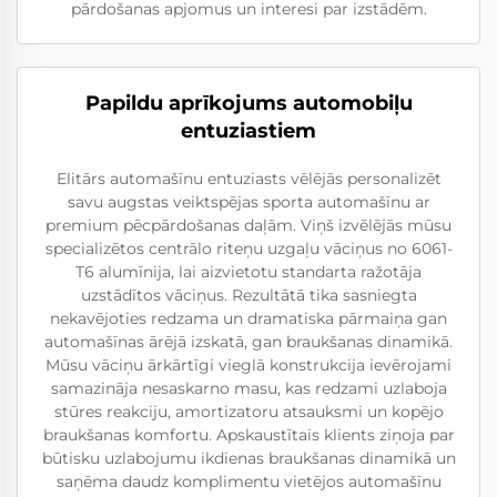
pārdošanas apjomus un interesi par izstādēm.
Papildu aprīkojums automobiļu
entuziastiem
Elitārs automašīnu entuziasts vēlējās personalizēt
savu augstas veiktspējas sporta automašīnu ar
premium pēcpārdošanas daļām. Viņš izvēlējās mūsu
specializētos centrālo riteņu uzgaļu vāciņus no 6061-
T6 alumīnija, lai aizvietotu standarta ražotāja
uzstādītos vāciņus. Rezultātā tika sasniegta
nekavējoties redzama un dramatiska pārmaiņa gan
automašīnas ārējā izskatā, gan braukšanas dinamikā.
Mūsu vāciņu ārkārtīgi vieglā konstrukcija ievērojami
samazināja nesaskarno masu, kas redzami uzlaboja
stūres reakciju, amortizatoru atsauksmi un kopējo
braukšanas komfortu. Apskaustītais klients ziņoja par
būtisku uzlabojumu ikdienas braukšanas dinamikā un
saņēma daudz komplimentu vietējos automašīnu