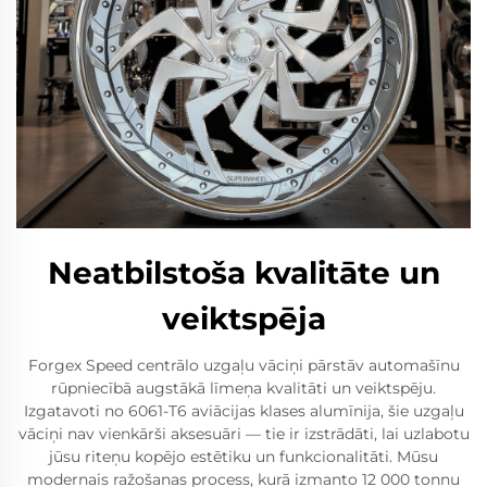
Neatbilstoša kvalitāte un
veiktspēja
Forgex Speed centrālo uzgaļu vāciņi pārstāv automašīnu
rūpniecībā augstākā līmeņa kvalitāti un veiktspēju.
Izgatavoti no 6061-T6 aviācijas klases alumīnija, šie uzgaļu
vāciņi nav vienkārši aksesuāri — tie ir izstrādāti, lai uzlabotu
jūsu riteņu kopējo estētiku un funkcionalitāti. Mūsu
modernais ražošanas process, kurā izmanto 12 000 tonnu