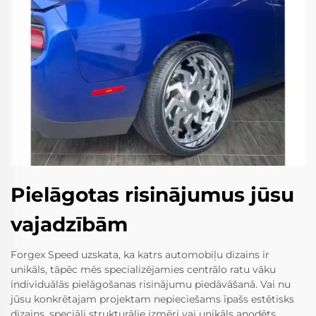
Pielāgotas risinājumus jūsu
vajadzībām
Forgex Speed uzskata, ka katrs automobiļu dizains ir
unikāls, tāpēc mēs specializējamies centrālo ratu vāku
individuālās pielāgošanas risinājumu piedāvāšanā. Vai nu
jūsu konkrētajam projektam nepieciešams īpašs estētisks
dizains, speciāli strukturālie izmēri vai unikāls anodēts