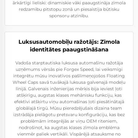
ārkārtīgi lieliski: dinamiskie vāki paaugstināja zīmola
redzamību pitstopu zonā un piesaistīja būtisku
sponsoru atzinību.
Luksusautomobiļu ražotājs: Zīmola
identitātes paaugstināšana
Vadoša starptautiska luksusa automašīnu ražotāja
uzņēmums vērsās pie Forgex Speed, lai veiksmīgi
integrētu mūsu inovatīvos pašlīmeņojošos Floating
Wheel Caps savā tuvākajā luksusa galvenajā modeļu
līnijā. Galvenais inženierijas mērķis bija ieviest ļoti
atšķirīgu, augstas klases mehānisku funkciju, kas
efektīvi atšķirtu viņu automašīnas ļoti piesātinātajā
globālajā tirgū. Mūsu pieredzējušais dizaina team
izstrādāja pielāgotu pretsvaru konfigurāciju, kas bez
problēmām integrējās ar viņu OEM riteniem,
nodrošinot, ka augstas klases zīmola emblēma
vienmēr paliek vertikāli. Vispārējā atsauksme no