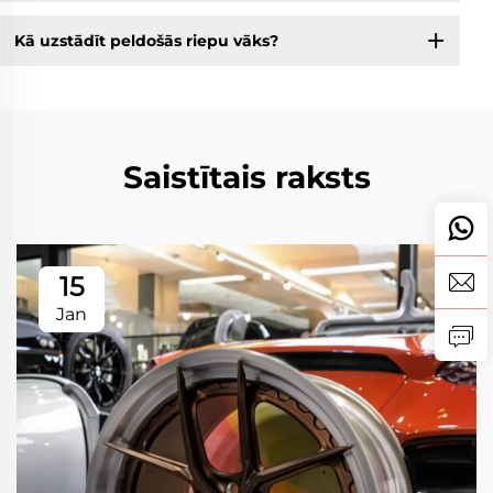
Kā uzstādīt peldošās riepu vāks?
Saistītais raksts
15
Jan