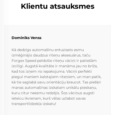
Klientu atsauksmes
Dominiks Venss
Kā dedzīgs automašīnu entuziasts esmu
izmēģinājis daudzus riteņu aksesuārus, taču
Forgex Speed peldošie riteņu vāciņi ir patiešām
izcilīgi. Augstā kvalitāte ir manāma jau no brīža,
kad tos izņem no iepakojuma. Vāciņi perfekti
piegul maniem kalstajiem riteņiem, un man patīk,
kā tie saglabā savu orientāciju braucot. Tas piešķir
manas automašīnas izskatam unikālu pieskaņu,
kuru citur neesmu redzējis. Šos vāciņus augsti
ieteicu ikvienam, kurš vēlas uzlabot savas
transportlīdzekļa izskatu!