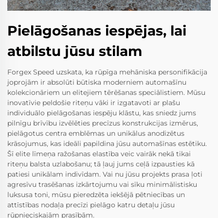
Pielāgošanas iespējas, lai
atbilstu jūsu stilam
Forgex Speed uzskata, ka rūpīga mehāniska personifikācija
joprojām ir absolūti būtiska moderniem automašīnu
kolekcionāriem un elitejiem tērēšanas speciālistiem. Mūsu
inovatīvie peldošie riteņu vāki ir izgatavoti ar plašu
individuālo pielāgošanas iespēju klāstu, kas sniedz jums
pilnīgu brīvību izvēlēties precīzus konstrukcijas izmērus,
pielāgotus centra emblēmas un unikālus anodizētus
krāsojumus, kas ideāli papildina jūsu automašīnas estētiku.
Šī elite līmeņa ražošanas elastība veic vairāk nekā tikai
riteņu balsta uzlabošanu; tā ļauj jums ceļā izpausties kā
patiesi unikālam indivīdam. Vai nu jūsu projekts prasa ļoti
agresīvu trasēšanas izkārtojumu vai sīku minimālistisku
luksusa toni, mūsu pieredzēta iekšējā pētniecības un
attīstības nodaļa precīzi pielāgo katru detaļu jūsu
rūpnieciskajām prasībām.