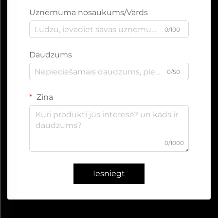
Uzņēmuma nosaukums/Vārds
0/100
Daudzums
0/50
Ziņa
0/1000
Iesniegt