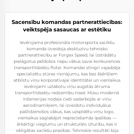
Sacensību komandas partnerattiecības:
veiktspēja sasaucas ar estētiku
Ievērojama profesionāla motorsporta sacīkšu
komanda izveidoja ekskluzīvu tehnisko
partnerattiecību ar Forgex Speed, lai izstrādātu
pielāgotus peldošos riepu vākus savai konkurences
transportlīdzekļu flotei. Komandai stingri vajadzēja
specializētu stūres risinājumu, kas bez šķēršļiem
atbilstu viņu korporatīvajai identitātei un vienlaikus
ievērojami uzlabotu viņu augstās ātruma
transportlīdzekļu redzamību trasē. Mūsu modernā
inženierijas nodaļa cieši sadarbojās ar viņu
aerodinamiķiem, lai izveidotu individuālus
pašlīdzenošos vākus, kas uzspīdētu viņu logo,
vienlaikus saglabājot nepieciešamās īpašības —
ārkārtīgi vieglumu un strukturālo izturību, kas ir
obligātas sacīkšu prasības. Tehniskie rezultāti bija