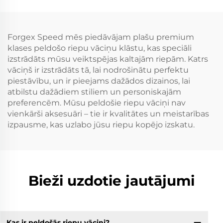
Porsche GT3 Audi RS5
Civic Supra IS BMW M3
R8 M2 M5
M4 Tesla Model Y
Forgex Speed mēs piedāvājam plašu premium
klases peldošo riepu vāciņu klāstu, kas speciāli
izstrādāts mūsu veiktspējas kaltajām riepām. Katrs
vāciņš ir izstrādāts tā, lai nodrošinātu perfektu
piestāvību, un ir pieejams dažādos dizainos, lai
atbilstu dažādiem stiliem un personiskajām
preferencēm. Mūsu peldošie riepu vāciņi nav
vienkārši aksesuāri – tie ir kvalitātes un meistarības
izpausme, kas uzlabo jūsu riepu kopējo izskatu.
Bieži uzdotie jautājumi
Kas ir peldošās riepu vāciņi?