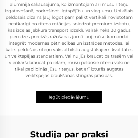
alumīnija sakausējuma, ko izmantojam arī mūsu riteņu
izgatavošanā, nodrošinot ilgtspējību un vieglumu. Unikālais
peldošais dizains ļauj logotipam palikt vertikāli novietotam
neatkarīgi no riteņa rotācijas, sniedzot premium izskatu,
kas izceļas jebkurā transportlīdzeklī. Vairāk nekā 30 gadus
pieredzes precīzās ražošanas jomā ļauj mūsu komandai
integrēt modernas pētniecības un izstrādes metodes, lai
katrs peldošais riteņu vāks atbilstu augstākajiem kvalitātes
un veiktspējas standartiem. Vai nu jūs braucat pa trasēm vai
vienkārši braucat pa ielām, mūsu peldošie riteņu vāki ne
tikai papildinās jūsu riteņus, bet arī izturēs augstas
veiktspējas braukšanas stingrās prasības.
Iegūt piedāvājumu
Studija par praksi