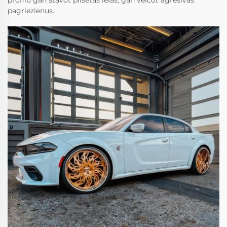
profilu gan stāvot pilsētas ielās, gan veicot agresīvas
pagriezienus.