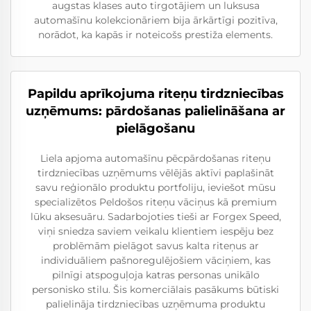
augstas klases auto tirgotājiem un luksusa
automašīnu kolekcionāriem bija ārkārtīgi pozitīva,
norādot, ka kapās ir noteicošs prestiža elements.
Papildu aprīkojuma riteņu tirdzniecības
uzņēmums: pārdošanas palielināšana ar
pielāgošanu
Liela apjoma automašīnu pēcpārdošanas riteņu
tirdzniecības uzņēmums vēlējās aktīvi paplašināt
savu reģionālo produktu portfoliju, ieviešot mūsu
specializētos Peldošos riteņu vāciņus kā premium
lūku aksesuāru. Sadarbojoties tieši ar Forgex Speed,
viņi sniedza saviem veikalu klientiem iespēju bez
problēmām pielāgot savus kalta riteņus ar
individuāliem pašnoregulējošiem vāciņiem, kas
pilnīgi atspoguļoja katras personas unikālo
personisko stilu. Šis komerciālais pasākums būtiski
palielināja tirdzniecības uzņēmuma produktu