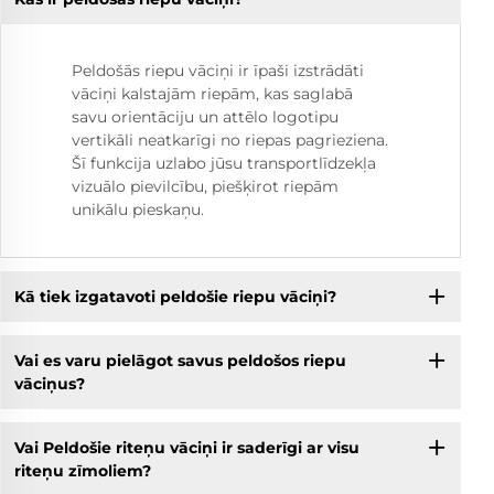
Peldošās riepu vāciņi ir īpaši izstrādāti
vāciņi kalstajām riepām, kas saglabā
savu orientāciju un attēlo logotipu
vertikāli neatkarīgi no riepas pagrieziena.
Šī funkcija uzlabo jūsu transportlīdzekļa
vizuālo pievilcību, piešķirot riepām
unikālu pieskaņu.
Kā tiek izgatavoti peldošie riepu vāciņi?
Vai es varu pielāgot savus peldošos riepu
vāciņus?
Vai Peldošie riteņu vāciņi ir saderīgi ar visu
riteņu zīmoliem?