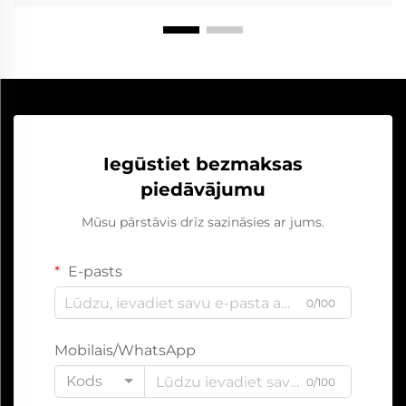
Iegūstiet bezmaksas
piedāvājumu
Mūsu pārstāvis drīz sazināsies ar jums.
E-pasts
0/100
Mobilais/WhatsApp
Kods
0/100