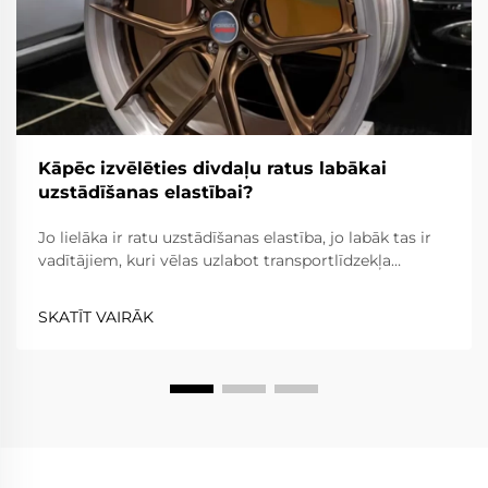
Kāpēc izvēlēties divdaļu ratus labākai
uzstādīšanas elastībai?
Jo lielāka ir ratu uzstādīšanas elastība, jo labāk tas ir
vadītājiem, kuri vēlas uzlabot transportlīdzekļa
izskatu, veiktspēju un kopumā braukšanas ērtības.
Divdaļu rati ir elastīgāki nekā viendaļas rati, jo rata
SKATĪT VAIRĀK
spieķi un apvalks ir atdalīti, kamēr...