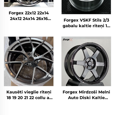
Forgex 22x12 22x14
24x12 24x14 26x16
Forgex VSKF Stils 2/3
Monobloka kausētie
gabalu kaltie riteņi 18
4x4 Offroad 8x170
19 20 collu dziļā
8x180 8x6.5 6x5.5 5x5
maliņa, pulēti 5x114,3
Kravas auto riteņi
Lexus IS300 Nissan
350Z 370Z GS300 S13
R32
Kausēti vieglie riteņi
Forgex Mirdzoši Melni
18 19 20 21 22 collu ar
Auto Diski Kaltie
reljefa atverēm,
Riteņi TE37 17 18 19 20
5x112/5x114.3/5x120
collu Dziļās Malas
piemēroti BMW M3/M4
5x114.3 5x120 priekš