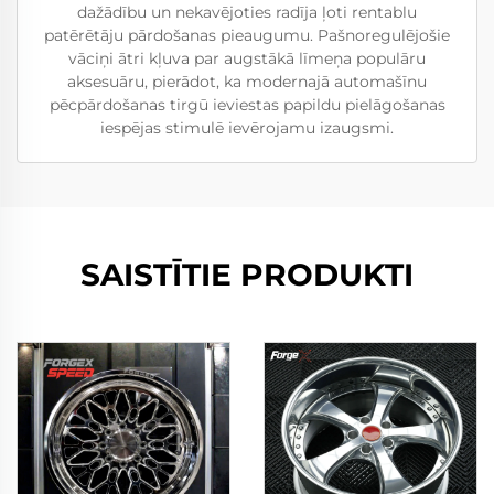
dažādību un nekavējoties radīja ļoti rentablu
patērētāju pārdošanas pieaugumu. Pašnoregulējošie
vāciņi ātri kļuva par augstākā līmeņa populāru
aksesuāru, pierādot, ka modernajā automašīnu
pēcpārdošanas tirgū ieviestas papildu pielāgošanas
iespējas stimulē ievērojamu izaugsmi.
SAISTĪTIE PRODUKTI