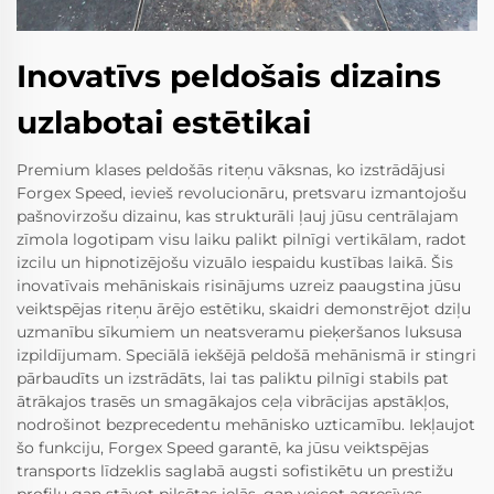
Inovatīvs peldošais dizains
uzlabotai estētikai
Premium klases peldošās riteņu vāksnas, ko izstrādājusi
Forgex Speed, ievieš revolucionāru, pretsvaru izmantojošu
pašnovirzošu dizainu, kas strukturāli ļauj jūsu centrālajam
zīmola logotipam visu laiku palikt pilnīgi vertikālam, radot
izcilu un hipnotizējošu vizuālo iespaidu kustības laikā. Šis
inovatīvais mehāniskais risinājums uzreiz paaugstina jūsu
veiktspējas riteņu ārējo estētiku, skaidri demonstrējot dziļu
uzmanību sīkumiem un neatsveramu pieķeršanos luksusa
izpildījumam. Speciālā iekšējā peldošā mehānismā ir stingri
pārbaudīts un izstrādāts, lai tas paliktu pilnīgi stabils pat
ātrākajos trasēs un smagākajos ceļa vibrācijas apstākļos,
nodrošinot bezprecedentu mehānisko uzticamību. Iekļaujot
šo funkciju, Forgex Speed garantē, ka jūsu veiktspējas
transports līdzeklis saglabā augsti sofistikētu un prestižu