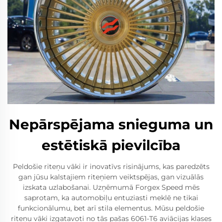
Nepārspējama snieguma un
estētiskā pievilcība
Peldošie riteņu vāki ir inovatīvs risinājums, kas paredzēts
gan jūsu kalstajiem riteņiem veiktspējas, gan vizuālās
izskata uzlabošanai. Uzņēmumā Forgex Speed mēs
saprotam, ka automobiļu entuziasti meklē ne tikai
funkcionālumu, bet arī stila elementus. Mūsu peldošie
riteņu vāki izgatavoti no tās pašas 6061-T6 aviācijas klases