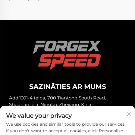
SAZINĀTIES AR MUMS
Add:1301-4 telpa, 700 Tiantong South Road,
Shounan iela, Ningbo, Zhejiang, Ķīna
Tālrunis:
+86-13929561315
We value your privacy
E-pasts:
[email protected]
We use cookies and similar tools to provide our services.
If you don't want to accept all cookies, click Personalize