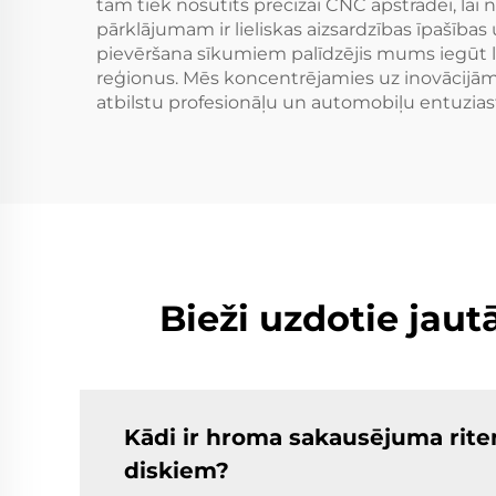
tam tiek nosūtīts precīzai CNC apstrādei, la
pārklājumam ir lieliskas aizsardzības īpašības
pievēršana sīkumiem palīdzējis mums iegūt lie
reģionus. Mēs koncentrējamies uz inovācijām
atbilstu profesionāļu un automobiļu entuzia
Bieži uzdotie jau
Kādi ir hroma sakausējuma riteņ
diskiem?