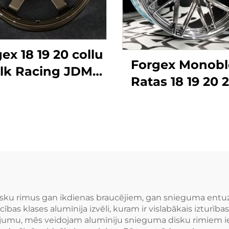
ex 18 19 20 collu
Forgex Monob
lk Racing JDM
Ratas 18 19 20 2
tie riteņi melni
collu 5x114.3 5
nza hroms 5x120
Hromētas Pielā
114.3 5x112 TE37
Vieglās Automo
ausējuma kaltie
Diskes Ieliekt
īnija auto diski
Alumīnija Salie
Ratas
u rimus gan ikdienas braucējiem, gan snieguma entuzi
as klases alumīnija izvēli, kuram ir vislabākais izturības 
umu, mēs veidojam alumīniju snieguma disku rimiem iel