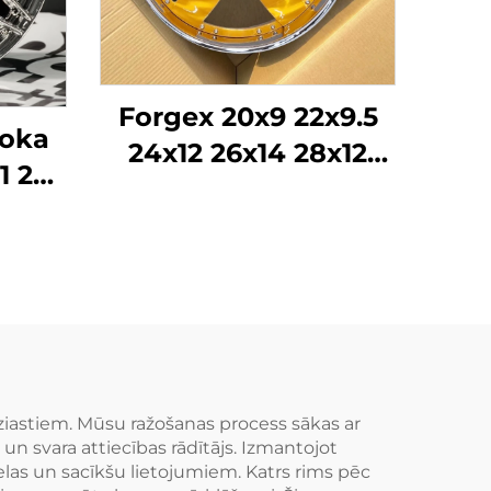
Forgex 20x9 22x9.5
loka
24x12 26x14 28x12
1 22
Pielāgoti kausētie
x120
riteņi Hromēti riteņi
gotas
Iegriezti diski Zelta
biļu
auto riteņu diski
as
kamas
astiem. Mūsu ražošanas process sākas ar
un svara attiecības rādītājs. Izmantojot
as un sacīkšu lietojumiem. Katrs rims pēc