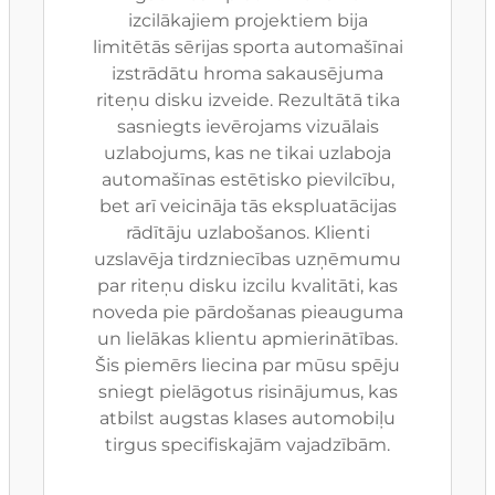
izcilākajiem projektiem bija
limitētās sērijas sporta automašīnai
izstrādātu hroma sakausējuma
riteņu disku izveide. Rezultātā tika
sasniegts ievērojams vizuālais
uzlabojums, kas ne tikai uzlaboja
automašīnas estētisko pievilcību,
bet arī veicināja tās ekspluatācijas
rādītāju uzlabošanos. Klienti
uzslavēja tirdzniecības uzņēmumu
par riteņu disku izcilu kvalitāti, kas
noveda pie pārdošanas pieauguma
un lielākas klientu apmierinātības.
Šis piemērs liecina par mūsu spēju
sniegt pielāgotus risinājumus, kas
atbilst augstas klases automobiļu
tirgus specifiskajām vajadzībām.