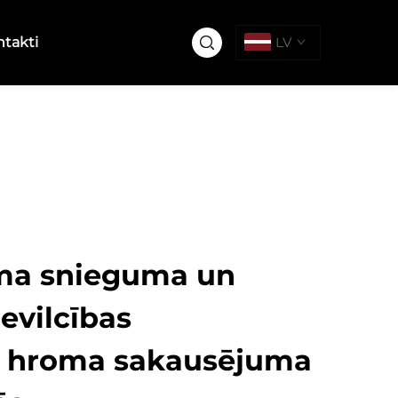
takti
LV
ma snieguma un
ievilcības
a hroma sakausējuma