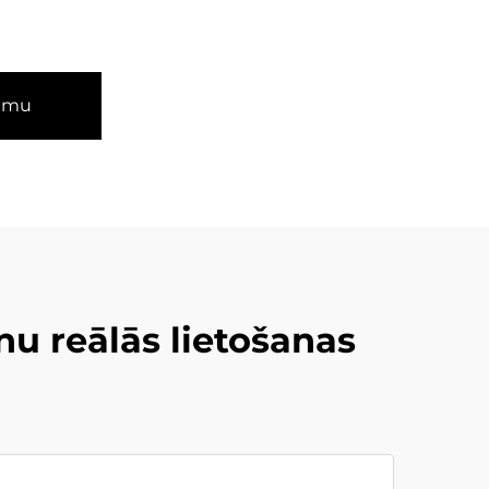
umu
u reālās lietošanas