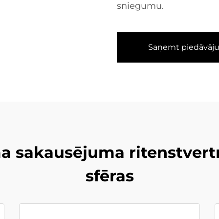
sniegumu.
Saņemt piedāvāj
 sakausējuma ritenstvertn
sfēras