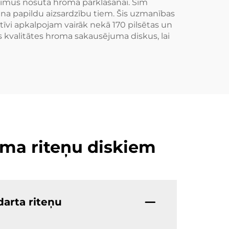
 rimus nosūta hroma pārklāšanai. Šim
šina papildu aizsardzību tiem. Šis uzmanības
tīvi apkalpojam vairāk nekā 170 pilsētas un
 kvalitātes hroma sakausējuma diskus, lai
uma riteņu diskiem
darta riteņu