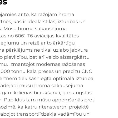
ēs
jamies ar to, ka ražojam hroma
es, kas ir ideāla stilas, izturības un
s. Mūsu hroma sakausējuma
tas no 6061-T6 aviācijas kvalitātes
ieglumu un reizē ar to ārkārtīgu
ma pārklājums ne tikai uzlabo jebkura
o pievilcību, bet arī veido aizsargkārtu
umu. Izmantojot modernas ražošanas
12 000 tonnu kala preses un precīzu CNC
ertnēm tiek sasniegta optimālā izturība,
 Tādējādi mūsu hroma sakausējuma
as gan ikdienas braukšanai, gan augstas
m. Papildus tam mūsu apņemšanās pret
 nozīmē, ka katru ritenstvertni projektē
zlabojot transportlīdzekļa vadāmību un