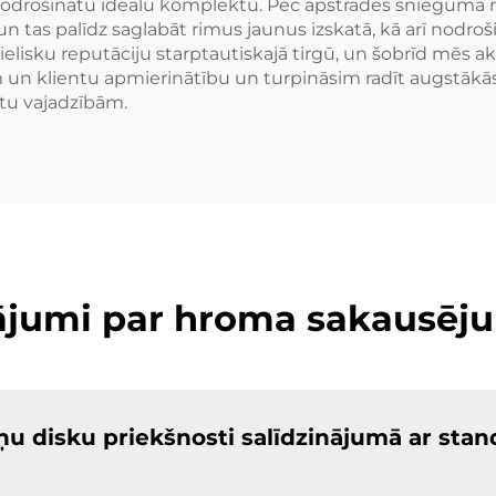
i nodrošinātu ideālu komplektu. Pēc apstrādes snieguma
 un tas palīdz saglabāt rimus jaunus izskatā, kā arī nodro
lisku reputāciju starptautiskajā tirgū, un šobrīd mēs ak
 un klientu apmierinātību un turpināsim radīt augstākās
stu vajadzībām.
tājumi par hroma sakausēj
u disku priekšnosti salīdzinājumā ar stan