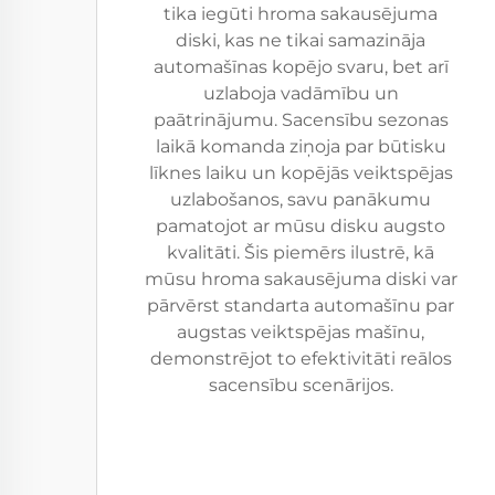
tika iegūti hroma sakausējuma
diski, kas ne tikai samazināja
automašīnas kopējo svaru, bet arī
uzlaboja vadāmību un
paātrinājumu. Sacensību sezonas
laikā komanda ziņoja par būtisku
līknes laiku un kopējās veiktspējas
uzlabošanos, savu panākumu
pamatojot ar mūsu disku augsto
kvalitāti. Šis piemērs ilustrē, kā
mūsu hroma sakausējuma diski var
pārvērst standarta automašīnu par
augstas veiktspējas mašīnu,
demonstrējot to efektivitāti reālos
sacensību scenārijos.