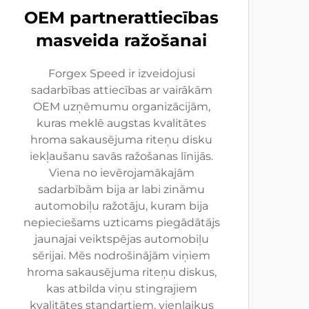
OEM partnerattiecības
masveida ražošanai
Forgex Speed ir izveidojusi
sadarbības attiecības ar vairākām
OEM uzņēmumu organizācijām,
kuras meklē augstas kvalitātes
hroma sakausējuma riteņu disku
iekļaušanu savās ražošanas līnijās.
Viena no ievērojamākajām
sadarbībām bija ar labi zināmu
automobiļu ražotāju, kuram bija
nepieciešams uzticams piegādātājs
jaunajai veiktspējas automobiļu
sērijai. Mēs nodrošinājām viņiem
hroma sakausējuma riteņu diskus,
kas atbilda viņu stingrajiem
kvalitātes standartiem, vienlaikus