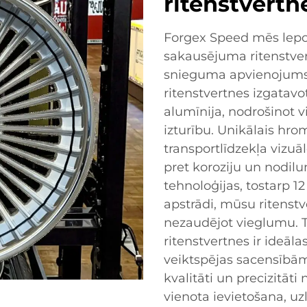
ritenstvertn
Forgex Speed mēs lepo
sakausējuma ritenstvertn
snieguma apvienojum
ritenstvertnes izgatavo
alumīnija, nodrošinot v
izturību. Unikālais hro
transportlīdzekļa vizuāl
pret koroziju un nodil
tehnoloģijas, tostarp 
apstrādi, mūsu ritenstv
nezaudējot vieglumu.
ritenstvertnes ir ideāl
veiktspējas sacensībā
kvalitāti un precizitāti
vienota ievietošana, u