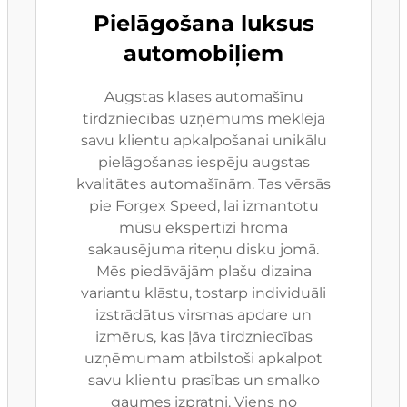
Pielāgošana luksus
automobiļiem
Augstas klases automašīnu
tirdzniecības uzņēmums meklēja
savu klientu apkalpošanai unikālu
pielāgošanas iespēju augstas
kvalitātes automašīnām. Tas vērsās
pie Forgex Speed, lai izmantotu
mūsu ekspertīzi hroma
sakausējuma riteņu disku jomā.
Mēs piedāvājām plašu dizaina
variantu klāstu, tostarp individuāli
izstrādātus virsmas apdare un
izmērus, kas ļāva tirdzniecības
uzņēmumam atbilstoši apkalpot
savu klientu prasības un smalko
gaumes izpratni. Viens no