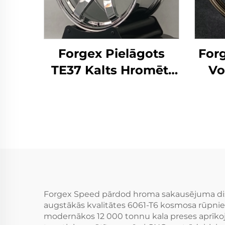
Forgex Pielāgots
Forg
TE37 Kalts Hromēti
Vo
Riteņi 19 20 Collu
kal
Dziļās Malas 5x114.3
bro
5x120 priekš 350Z
5x
370Z Supra Civic IS
sak
BMW F30 G20 F32
alum
G22 M3 M4
Forgex Speed pārdod hroma sakausējuma disk
augstākās kvalitātes 6061-T6 kosmosa rūpniecīb
modernākos 12 000 tonnu kala preses aprīkoj