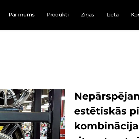
Par mums
Produkti
Ziņas
Lieta
Kon
Nepārspēja
estētiskās p
kombinācij