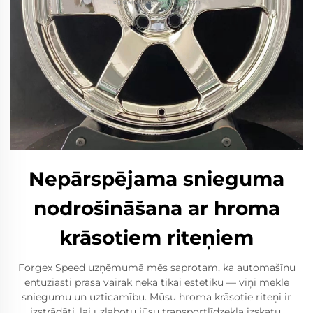
Nepārspējama snieguma
nodrošināšana ar hroma
krāsotiem riteņiem
Forgex Speed uzņēmumā mēs saprotam, ka automašīnu
entuziasti prasa vairāk nekā tikai estētiku — viņi meklē
sniegumu un uzticamību. Mūsu hroma krāsotie riteņi ir
izstrādāti, lai uzlabotu jūsu transportlīdzekļa izskatu,