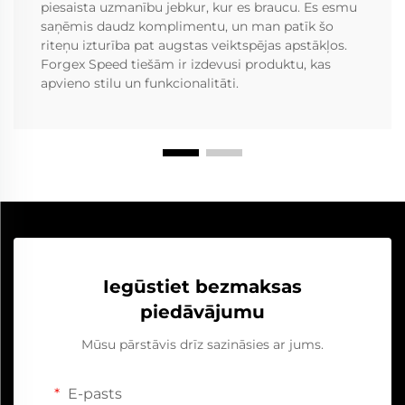
piesaista uzmanību jebkur, kur es braucu. Es esmu
saņēmis daudz komplimentu, un man patīk šo
riteņu izturība pat augstas veiktspējas apstākļos.
Forgex Speed tiešām ir izdevusi produktu, kas
apvieno stilu un funkcionalitāti.
Iegūstiet bezmaksas
piedāvājumu
Mūsu pārstāvis drīz sazināsies ar jums.
E-pasts