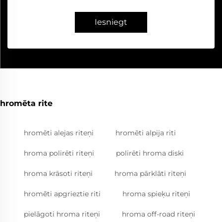
Iesniegt
hromēta rite
hromēti alejas riteņi
hromēti alpija riti
hroma polirēti riteņi
polirēti hroma diski
hroma krāsoti riteņi
hroma pārklāti riteņi
hromēti apgrieztie riti
hroma spieķu riteņi
pielāgoti hroma riteņi
hroma off-road riteņi