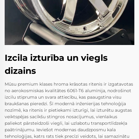
Izcila izturība un viegls
dizains
Mūsu premium klases hroma krāsotas ritenis ir izgatavotas
no aerokosmiskas kvalitātes 6061-T6 alumīnija, nodrošinot
izcilu stipruma un svara attiecību, kas paaugstina visu
braukšanas pieredzi. Šī modernā inženierijas tehnoloģija
nozīmē, ka ritenis ir pietiekami izturīgi, lai izturētu augstas
veiktspējas sacīkšu stingros nosacījumus, vienlaikus
paliekot pārsteidzoši viegli, lai uzlabotu transportlīdzekļa
paātrinājumu. Ieviešot modernas daudzposmu kala
tehnoloģijas, katrs rats tiek precīzi veidots, lai samazinātu