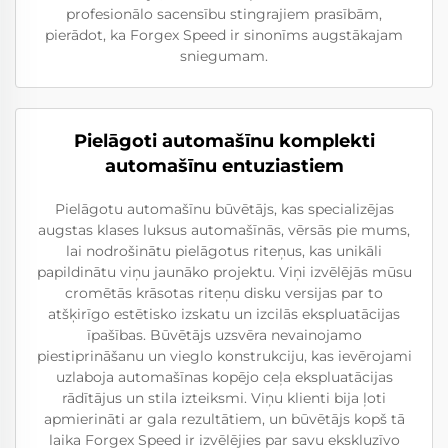
profesionālo sacensību stingrajiem prasībām,
pierādot, ka Forgex Speed ir sinonīms augstākajam
sniegumam.
Pielāgoti automašīnu komplekti
automašīnu entuziastiem
Pielāgotu automašīnu būvētājs, kas specializējas
augstas klases luksus automašīnās, vērsās pie mums,
lai nodrošinātu pielāgotus riteņus, kas unikāli
papildinātu viņu jaunāko projektu. Viņi izvēlējās mūsu
cromētās krāsotas riteņu disku versijas par to
atšķirīgo estētisko izskatu un izcilās ekspluatācijas
īpašības. Būvētājs uzsvēra nevainojamo
piestiprināšanu un vieglo konstrukciju, kas ievērojami
uzlaboja automašīnas kopējo ceļa ekspluatācijas
rādītājus un stila izteiksmi. Viņu klienti bija ļoti
apmierināti ar gala rezultātiem, un būvētājs kopš tā
laika Forgex Speed ir izvēlējies par savu ekskluzīvo