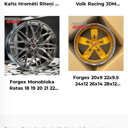
Kalts Hromēti Riteņi 19
Volk Racing JDM
20 Collu Dziļās Malas
kaltie riteņi melni
5x114.3 5x120 priekš
bronza hroms 5x120
350Z 370Z Supra Civic
5x114.3 5x112 TE37
IS BMW F30 G20 F32
sakausējuma kaltie
G22 M3 M4
alumīnija auto diski
Forgex 20x9 22x9.5
Forgex Monobloka
24x12 26x14 28x12
Ratas 18 19 20 21 22
Pielāgoti kausētie
collu 5x114.3 5x120
riteņi Hromēti riteņi
Hromētas Pielāgotas
Iegriezti diski Zelta
Vieglās Automobiļu
auto riteņu diski
Diskes Ieliektas
Alumīnija Saliekamas
Ratas