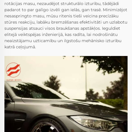
rotācijas masu, nezaudējot strukturālo izturību, tādējādi
padarot to par galīgo izvēli gan ielās, gan trasē. Minimizējot
nesaspringto masu, mūsu ritenis tieši veicina precīzāku
stūres reakciju, labāku bremzēšanas efektivitāti un uzlabotu
suspensijas atsauci visos braukšanas apstākļos. Ieguldiet
elitejā veiktspējas inženierijā, kas radīta, lai nodrošinātu
neaizstājamu uzticamību un ilgstošu mehānisko izturību
katrā ceļojumā.