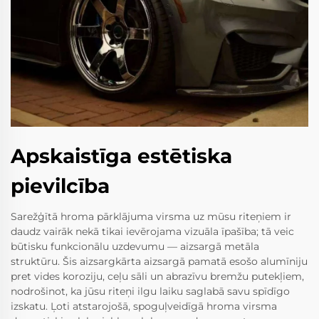
Apskaistīga estētiska
pievilcība
Sarežģītā hroma pārklājuma virsma uz mūsu riteņiem ir
daudz vairāk nekā tikai ievērojama vizuāla īpašība; tā veic
būtisku funkcionālu uzdevumu — aizsargā metāla
struktūru. Šis aizsargkārta aizsargā pamatā esošo alumīniju
pret vides koroziju, ceļu sāli un abrazīvu bremžu putekļiem,
nodrošinot, ka jūsu riteņi ilgu laiku saglabā savu spīdīgo
izskatu. Ļoti atstarojošā, spoguļveidīgā hroma virsma