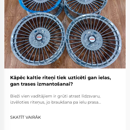
Kāpēc kaltie riteņi tiek uzticēti gan ielas,
gan trases izmantošanai?
Bieži vien vadītājiem ir grūti atrast līdzsvaru,
izvēloties riteņus, jo braukšana pa ielu prasa
uzticamību, komfortu un ceļa likumu ievērošanu,
savukārt braukšana pa trasi prasa ārkārtēju vieglumu,
SKATĪT VAIRĀK
izturību un precizitāti. Kaltie riteņi...