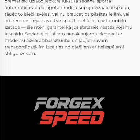
dramatiski uzlabo jebkura luksusa sedana, sporta
automobiļa vai pielāgota modeļa kopējo vizuālo iespaidu,
tāpēc to bieži izvēlas. Vai nu braucat pa pilsētas ielām, vai
arī demonstrējat savu transportlīdzekli lielā automobiļu
izstādē — šie riteņi garantē, ka jūs atstāsiet neatdzīvojamu
iespaidu. Savienojiet laikam nepakļaujamu eleganci ar
modernu aizsardzības izturību un ļaujiet savam
transportlīdzeklim izcelties no pārējiem ar neiespējami
stilīgu izskatu.