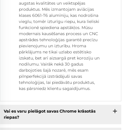
augstas kvalitātes un veiktspējas
produktus. Mēs izmantojam aviācijas
klases 6061-T6 alumīniju, kas nodrošina
vieglu, tomēr izturīgu riepu, kura lieliski
funkcionē spiediena apstākļos. Mūsu
modernais kausēšanas process un CNC
apstrādes tehnoloģijas garantē precīzu
pievienojumu un izturību. Hroma
pārklājums ne tikai uzlabo estētisko
izskatu, bet arī aizsargā pret koroziju un
nodilumu. Vairāk nekā 30 gadus
darbojoties šajā nozarē, mēs esam
pilnperfekcijā izstrādājuši savas
tehnoloģijas, lai piedāvātu produktus,
kas pārsniedz klientu sagaidījumus.
Vai es varu pielāgot savas Chrome krāsotās
riepas?