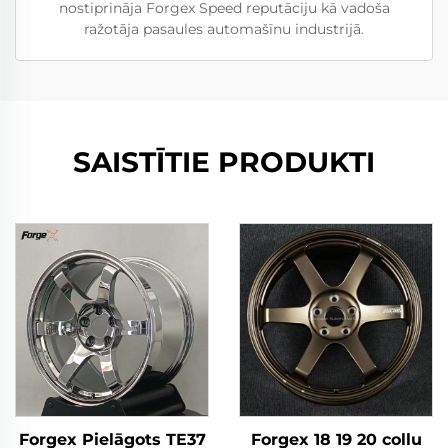
nostiprināja Forgex Speed reputāciju kā vadoša
ražotāja pasaules automašīnu industrijā.
SAISTĪTIE PRODUKTI
Forgex Pielāgots TE37
Forgex 18 19 20 collu