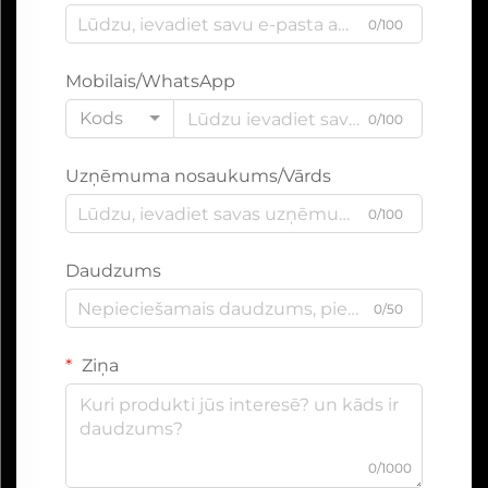
0/100
Mobilais/WhatsApp
Kods
0/100
Uzņēmuma nosaukums/Vārds
0/100
Daudzums
0/50
Ziņa
0/1000