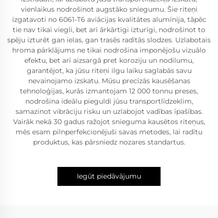
vienlaikus nodrošinot augstāko sniegumu. Šie riteņi
izgatavoti no 6061-T6 aviācijas kvalitātes alumīnija, tāpēc
tie nav tikai viegli, bet arī ārkārtīgi izturīgi, nodrošinot to
spēju izturēt gan ielas, gan trasēs radītās slodzes. Uzlabotais
hroma pārklājums ne tikai nodrošina imponējošu vizuālo
efektu, bet arī aizsargā pret koroziju un nodilumu,
garantējot, ka jūsu riteņi ilgu laiku saglabās savu
nevainojamo izskatu. Mūsu precīzās kausēšanas
tehnoloģijas, kurās izmantojam 12 000 tonnu preses,
nodrošina ideālu pieguldi jūsu transportlīdzeklim,
samazinot vibrāciju risku un uzlabojot vadības īpašības.
Vairāk nekā 30 gadus ražojot snieguma kausētos riteņus,
mēs esam pilnperfekcionējuši savas metodes, lai radītu
produktus, kas pārsniedz nozares standartus.
Iegūt piedāvājumu