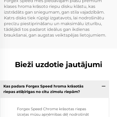
Forgex Speed mēs piedāvājam plašu premium
klases hroma krāsoto riepu disku klāstu, kas
izstrādāts gan sniegumam, gan stila vajadzībām.
Katrs disks tiek rūpīgi izgatavots, lai nodrošinātu
precīzu piestiprināšanu un maksimālu izturību,
tādējādi tos padarot ideālus gan ikdienas
braukšanai, gan augstas veiktspējas lietojumiem.
Bieži uzdotie jautājumi
Kas padara Forgex Speed hroma krāsotās
riepas atšķirīgas no citu zīmolu riepām?
Forgex Speed Chrome krāsotas riepas
izceļas mūsu apņēmības dēļ nodrošināt