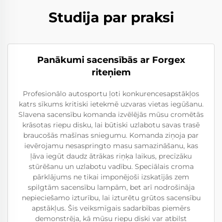
Studija par praksi
Panākumi sacensībās ar Forgex
riteņiem
Profesionālo autosportu ļoti konkurencesapstākļos
katrs sīkums kritiski ietekmē uzvaras vietas iegūšanu.
Slavena sacensību komanda izvēlējās mūsu cromētās
krāsotas riepu disku, lai būtiski uzlabotu savas trasē
braucošās mašīnas sniegumu. Komanda ziņoja par
ievērojamu nesaspringto masu samazināšanu, kas
ļāva iegūt daudz ātrākas riņķa laikus, precīzāku
stūrēšanu un uzlabotu vadību. Speciālais croma
pārklājums ne tikai imponējoši izskatījās zem
spilgtām sacensību lampām, bet arī nodrošināja
nepieciešamo izturību, lai izturētu grūtos sacensību
apstākļus. Šis veiksmīgais sadarbības piemērs
demonstrēja, kā mūsu riepu diski var atbilst