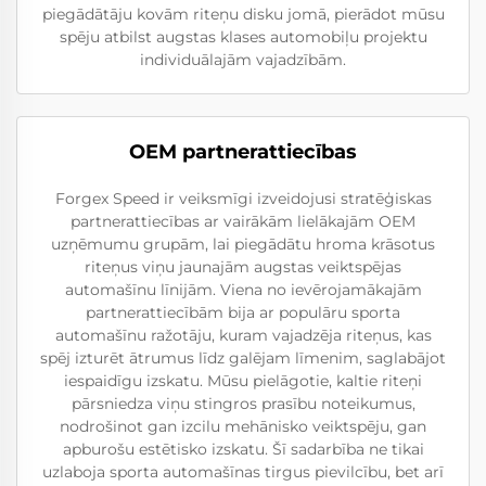
piegādātāju kovām riteņu disku jomā, pierādot mūsu
spēju atbilst augstas klases automobiļu projektu
individuālajām vajadzībām.
OEM partnerattiecības
Forgex Speed ir veiksmīgi izveidojusi stratēģiskas
partnerattiecības ar vairākām lielākajām OEM
uzņēmumu grupām, lai piegādātu hroma krāsotus
riteņus viņu jaunajām augstas veiktspējas
automašīnu līnijām. Viena no ievērojamākajām
partnerattiecībām bija ar populāru sporta
automašīnu ražotāju, kuram vajadzēja riteņus, kas
spēj izturēt ātrumus līdz galējam līmenim, saglabājot
iespaidīgu izskatu. Mūsu pielāgotie, kaltie riteņi
pārsniedza viņu stingros prasību noteikumus,
nodrošinot gan izcilu mehānisko veiktspēju, gan
apburošu estētisko izskatu. Šī sadarbība ne tikai
uzlaboja sporta automašīnas tirgus pievilcību, bet arī