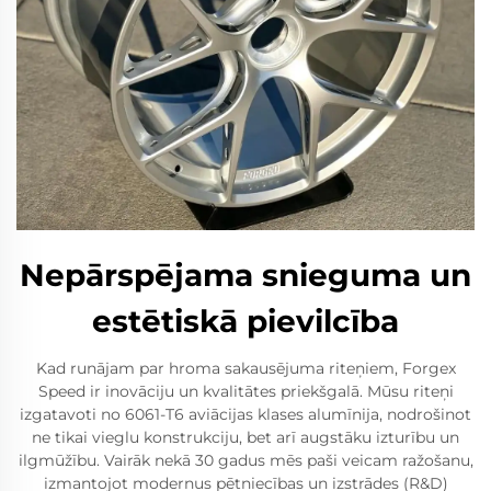
Nepārspējama snieguma un
estētiskā pievilcība
Kad runājam par hroma sakausējuma riteņiem, Forgex
Speed ir inovāciju un kvalitātes priekšgalā. Mūsu riteņi
izgatavoti no 6061-T6 aviācijas klases alumīnija, nodrošinot
ne tikai vieglu konstrukciju, bet arī augstāku izturību un
ilgmūžību. Vairāk nekā 30 gadus mēs paši veicam ražošanu,
izmantojot modernus pētniecības un izstrādes (R&D)