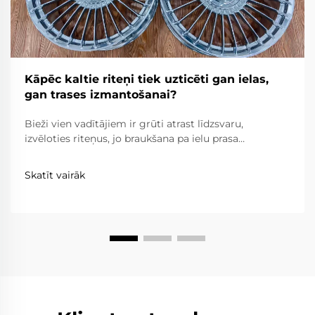
Kāpēc kaltie riteņi tiek uzticēti gan ielas,
gan trases izmantošanai?
Bieži vien vadītājiem ir grūti atrast līdzsvaru,
izvēloties riteņus, jo braukšana pa ielu prasa
uzticamību, komfortu un ceļa likumu ievērošanu,
savukārt braukšana pa trasi prasa ārkārtēju vieglumu,
Skatīt vairāk
izturību un precizitāti. Kaltie riteņi...