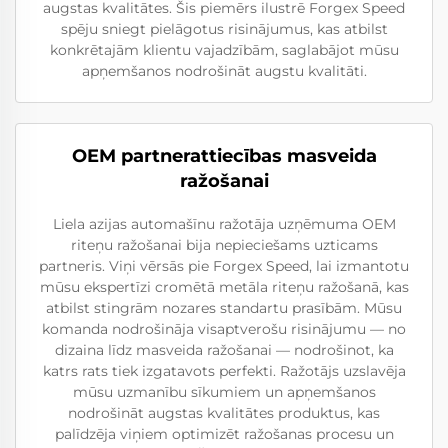
augstas kvalitātes. Šis piemērs ilustrē Forgex Speed
spēju sniegt pielāgotus risinājumus, kas atbilst
konkrētajām klientu vajadzībām, saglabājot mūsu
apņemšanos nodrošināt augstu kvalitāti.
OEM partnerattiecības masveida
ražošanai
Liela azijas automašīnu ražotāja uzņēmuma OEM
riteņu ražošanai bija nepieciešams uzticams
partneris. Viņi vērsās pie Forgex Speed, lai izmantotu
mūsu ekspertīzi cromētā metāla riteņu ražošanā, kas
atbilst stingrām nozares standartu prasībām. Mūsu
komanda nodrošināja visaptverošu risinājumu — no
dizaina līdz masveida ražošanai — nodrošinot, ka
katrs rats tiek izgatavots perfekti. Ražotājs uzslavēja
mūsu uzmanību sīkumiem un apņemšanos
nodrošināt augstas kvalitātes produktus, kas
palīdzēja viņiem optimizēt ražošanas procesu un