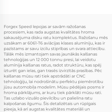
Hromētas Pielāgotas
Iegriezti diski Zelta
Vieglās Automobiļu
auto riteņu diski
Diskes Ieliektas
Alumīnija Saliekamas
Ratas
Forgex Speed lepojas ar savām ražošanas
procesiem, kas rada augstas kvalitātes hroma
sakausējuma disku ratu komplektus. Ražošanu mēs
uzsākam ar 6061-T6 aviācijas klases alumīniju, kas ir
pazīstams ar savu izcilu stiprības un svara attiecību.
Tālāk mēs izmantojam savas jaunākās kalšanas
tehnoloģijas un 12 000 tonnu presi, lai veidotu
alumīnija kalšanas ratus, radot struktūru, kas spēj
izturēt gan ielas, gan trasēs izvirzītās prasības. Pēc
kalšanas mūsu rati tiek apstrādāti ar CNC
tehnoloģiju, lai nodrošinātu perfektu piemērotību
jūsu automobiļa modelim. Mūsu pēdējais posms ir
hroma pārklājums, ar kuru tiek pārklāti mūsu rati.
Tas uzlabo vizuālo pievilcību un palielina ratu
kalpošanas ilgumu. Šis detalizētais un rūpīgais
pieeja, kā arī augstas kvalitātes materiāli un