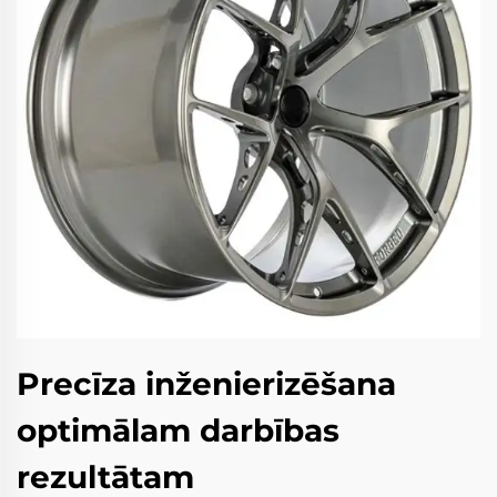
Precīza inženierizēšana
optimālam darbības
rezultātam