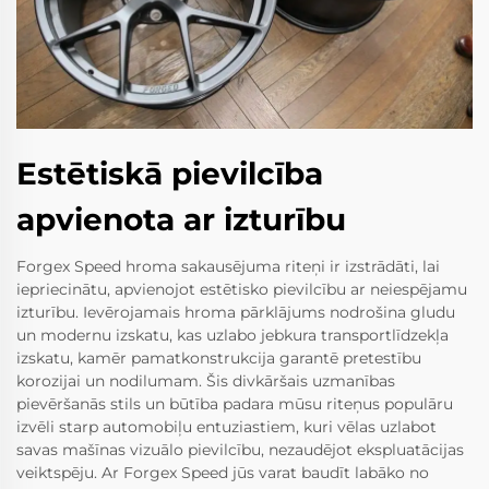
Estētiskā pievilcība
apvienota ar izturību
Forgex Speed hroma sakausējuma riteņi ir izstrādāti, lai
iepriecinātu, apvienojot estētisko pievilcību ar neiespējamu
izturību. Ievērojamais hroma pārklājums nodrošina gludu
un modernu izskatu, kas uzlabo jebkura transportlīdzekļa
izskatu, kamēr pamatkonstrukcija garantē pretestību
korozijai un nodilumam. Šis divkāršais uzmanības
pievēršanās stils un būtība padara mūsu riteņus populāru
izvēli starp automobiļu entuziastiem, kuri vēlas uzlabot
savas mašīnas vizuālo pievilcību, nezaudējot ekspluatācijas
veiktspēju. Ar Forgex Speed jūs varat baudīt labāko no