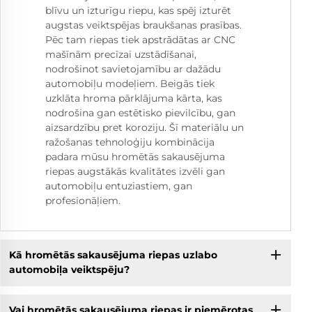
blīvu un izturīgu riepu, kas spēj izturēt
augstas veiktspējas braukšanas prasības.
Pēc tam riepas tiek apstrādātas ar CNC
mašīnām precīzai uzstādīšanai,
nodrošinot savietojamību ar dažādu
automobiļu modeļiem. Beigās tiek
uzklāta hroma pārklājuma kārta, kas
nodrošina gan estētisko pievilcību, gan
aizsardzību pret koroziju. Šī materiālu un
ražošanas tehnoloģiju kombinācija
padara mūsu hromētās sakausējuma
riepas augstākās kvalitātes izvēli gan
automobiļu entuziastiem, gan
profesionāļiem.
Kā hromētās sakausējuma riepas uzlabo
automobiļa veiktspēju?
Vai hromētās sakausējuma riepas ir piemērotas