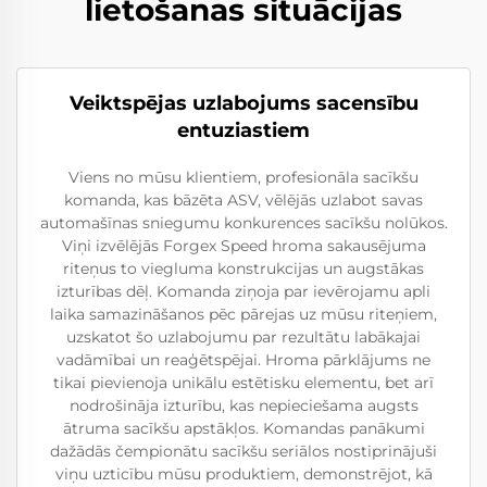
lietošanas situācijas
Veiktspējas uzlabojums sacensību
entuziastiem
Viens no mūsu klientiem, profesionāla sacīkšu
komanda, kas bāzēta ASV, vēlējās uzlabot savas
automašīnas sniegumu konkurences sacīkšu nolūkos.
Viņi izvēlējās Forgex Speed hroma sakausējuma
riteņus to viegluma konstrukcijas un augstākas
izturības dēļ. Komanda ziņoja par ievērojamu apli
laika samazināšanos pēc pārejas uz mūsu riteņiem,
uzskatot šo uzlabojumu par rezultātu labākajai
vadāmībai un reaģētspējai. Hroma pārklājums ne
tikai pievienoja unikālu estētisku elementu, bet arī
nodrošināja izturību, kas nepieciešama augsts
ātruma sacīkšu apstākļos. Komandas panākumi
dažādās čempionātu sacīkšu seriālos nostiprinājuši
viņu uzticību mūsu produktiem, demonstrējot, kā