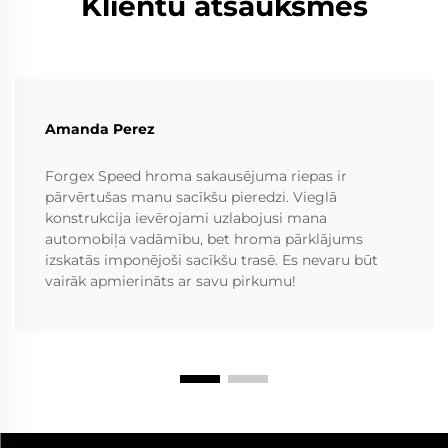
Klientu atsauksmes
Amanda Perez
Forgex Speed hroma sakausējuma riepas ir
pārvērtušas manu sacīkšu pieredzi. Vieglā
konstrukcija ievērojami uzlabojusi mana
automobiļa vadāmību, bet hroma pārklājums
izskatās imponējoši sacīkšu trasē. Es nevaru būt
vairāk apmierināts ar savu pirkumu!