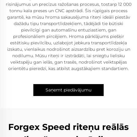
risinājumus un precīzus ražošanas procesus, tostarp 12 000
tonnu kala preses un CNC apstrādi. Šis rūpīgais process
garantē, ka mūsu hroma sakausējuma riteņi ideāli piestāv
dažādu tipu transportlīdzekļiem, tādējādi tie būtiski
pievilcīgi gan automašīnu entuziastiem, gan
profesionāliem pircējiem. Hroma pārklājums piešķir
estētisku pievilcību, uzlabojot jebkura transportlīdzekļa
izskatu, vienlaikus nodrošinot aizsardzību pret koroziju un
nodilumu. Mūsu riteņi ir izstrādāti, lai sniegtu lielisku
veiktspēju gan ielās, gan trasēs, nodrošinot veiktspējas
orientētu pieredzi, kas atbilst augstākajiem standartiem.
Saņemt piedāvājumu
Forgex Speed riteņu reālās