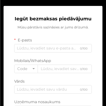
Iegūt bezmaksas piedāvājumu
Mūsu pārstāvis sazināsies ar jums drīzumā.
E-pasts
0/100
Mobilais/WhatsApp
Code
0/100
Vārds
0/100
Uzņēmuma nosaukums