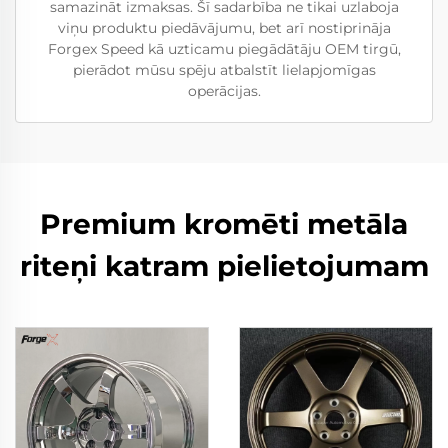
samazināt izmaksas. Šī sadarbība ne tikai uzlaboja
viņu produktu piedāvājumu, bet arī nostiprināja
Forgex Speed kā uzticamu piegādātāju OEM tirgū,
pierādot mūsu spēju atbalstīt lielapjomīgas
operācijas.
Premium kromēti metāla
riteņi katram pielietojumam