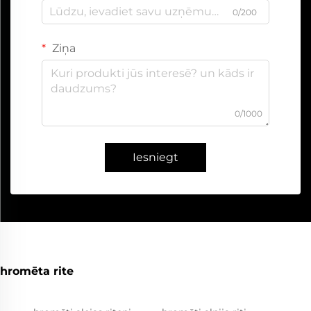
0/200
Ziņa
0/1000
Iesniegt
hromēta rite