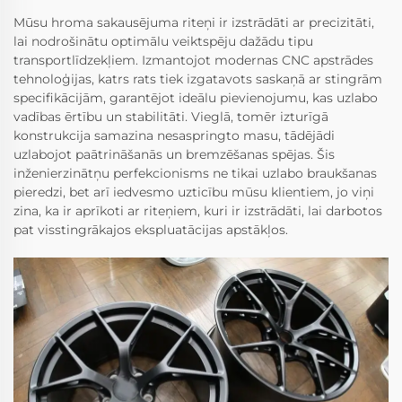
Mūsu hroma sakausējuma riteņi ir izstrādāti ar precizitāti,
lai nodrošinātu optimālu veiktspēju dažādu tipu
transportlīdzekļiem. Izmantojot modernas CNC apstrādes
tehnoloģijas, katrs rats tiek izgatavots saskaņā ar stingrām
specifikācijām, garantējot ideālu pievienojumu, kas uzlabo
vadības ērtību un stabilitāti. Vieglā, tomēr izturīgā
konstrukcija samazina nesaspringto masu, tādējādi
uzlabojot paātrināšanās un bremzēšanas spējas. Šis
inženierzinātņu perfekcionisms ne tikai uzlabo braukšanas
pieredzi, bet arī iedvesmo uzticību mūsu klientiem, jo viņi
zina, ka ir aprīkoti ar riteņiem, kuri ir izstrādāti, lai darbotos
pat visstingrākajos ekspluatācijas apstākļos.