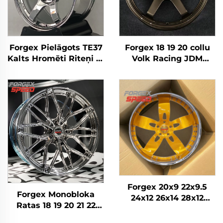
Forgex Pielāgots TE37
Forgex 18 19 20 collu
Kalts Hromēti Riteņi 19
Volk Racing JDM
20 Collu Dziļās Malas
kaltie riteņi melni
5x114.3 5x120 priekš
bronza hroms 5x120
350Z 370Z Supra Civic
5x114.3 5x112 TE37
IS BMW F30 G20 F32
sakausējuma kaltie
G22 M3 M4
alumīnija auto diski
Forgex 20x9 22x9.5
Forgex Monobloka
24x12 26x14 28x12
Ratas 18 19 20 21 22
Pielāgoti kausētie
collu 5x114.3 5x120
riteņi Hromēti riteņi