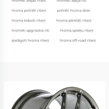
hromēti alejas riteņi
hromēti alpija riti
hroma polirēti riteņi
polirēti hroma diski
hroma krāsoti riteņi
hroma pārklāti riteņi
hromēti apgrieztie riti
hroma spieķu riteņi
pielāgoti hroma riteņi
hroma off-road riteņi