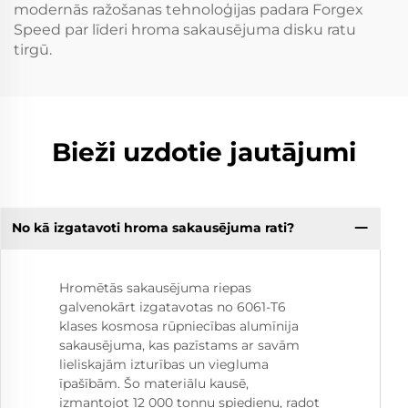
modernās ražošanas tehnoloģijas padara Forgex
Speed par līderi hroma sakausējuma disku ratu
tirgū.
Bieži uzdotie jautājumi
No kā izgatavoti hroma sakausējuma rati?
Hromētās sakausējuma riepas
galvenokārt izgatavotas no 6061-T6
klases kosmosa rūpniecības alumīnija
sakausējuma, kas pazīstams ar savām
lieliskajām izturības un viegluma
īpašībām. Šo materiālu kausē,
izmantojot 12 000 tonnu spiedienu, radot