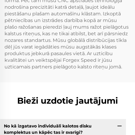
formā. Pēc tam mūsu CNC apstrādes tehnoloģija
nodrošina precizitāti katrā detaļā, ļaujot ideālu
piestāšanu plašam automašīnu klāstam. Izkoptā
pētniecības un izstrādes darbība kopā ar mūsu
plašo ražošanas pieredzi ļauj mums ražot pielāgotus
kalstus riteņus, kas ne tikai atbilst, bet arī pārsniedz
nozares standartus. Mūsu globālā distribūcijas tīkla
dēļ jūs varat iegādāties mūsu augstākās klases
produktus jebkurā pasaules vietā. Ar uzticību
kvalitātei un veiktspējai Forgex Speed ir jūsu
uzticamais partners pielāgoto kalsto riteņu jomā.
Bieži uzdotie jautājumi
No kā izgatavo individuāli kalotos disku
komplektus un kāpēc tas ir svarīgi?