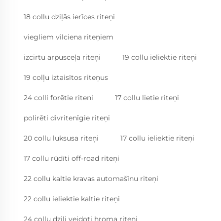
18 collu dziļās ierīces riteņi
viegliem vilciena riteņiem
izcirtu ārpusceļa riteņi
19 collu ieliektie riteņi
19 colļu iztaisītos riteņus
24 colli forētie riteni
17 collu lietie riteņi
polirēti divritenīgie riteņi
20 collu luksusa riteņi
17 collu ieliektie riteņi
17 collu rūdīti off-road riteņi
22 collu kaltie kravas automašīnu riteņi
22 collu ieliektie kaltie riteņi
24 collu dziļi veidoti hroma riteņi