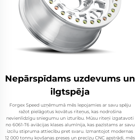
Nepārspīdams uzdevums un
ilgtspēja
Forgex Speed uzņēmumā mēs lepojamies ar savu spēju
ražot pielāgotus kovātus riteņus, kas nodrošina
nevienlīdzīgu sniegumu un izturību. Mūsu riteņi izgatavoti
no 6061-T6 aviācijas klases alumīnija, kas pazīstams ar savu
izcilu stipruma attiecību pret svaru. Izmantojot modernas
12 000 tonnu kovšanas preses un precīzu CNC apstrādi, mēs