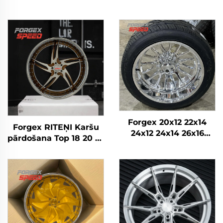
Forgex 20x12 22x14
Forgex RITEŅI Karšu
24x12 24x14 26x16
pārdošana Top 18 20 22
28x16 6061-T6
24 26 28 30 collu
Alumīnija bezceļa
5x114.3 5x120 6x139.7
kaltās diskrades
Pielāgoti kausētie
Chevrolet GMC
riteņi Personīgā auto
2500HD Silverado Ram
diski
SUV