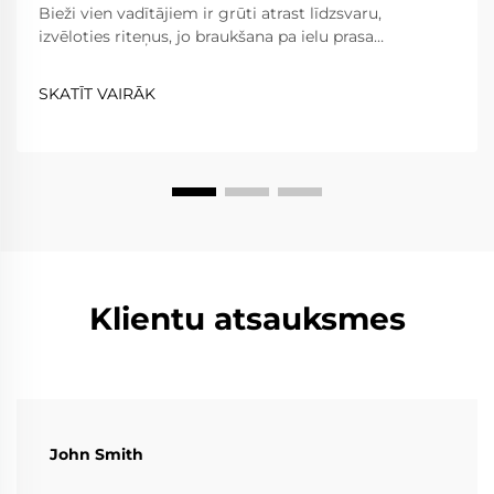
Bieži vien vadītājiem ir grūti atrast līdzsvaru,
izvēloties riteņus, jo braukšana pa ielu prasa
uzticamību, komfortu un ceļa likumu ievērošanu,
savukārt braukšana pa trasi prasa ārkārtēju vieglumu,
SKATĪT VAIRĀK
izturību un precizitāti. Kaltie riteņi...
Klientu atsauksmes
John Smith