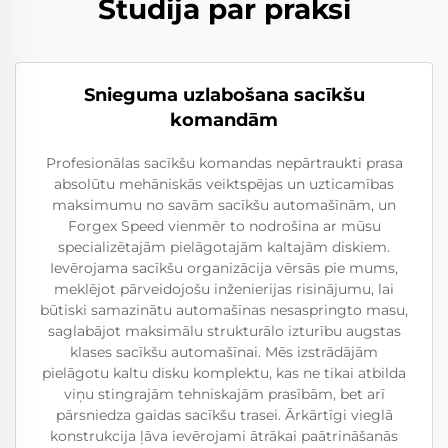
Studija par praksi
Snieguma uzlabošana sacīkšu
komandām
Profesionālas sacīkšu komandas nepārtraukti prasa
absolūtu mehāniskās veiktspējas un uzticamības
maksimumu no savām sacīkšu automašīnām, un
Forgex Speed vienmēr to nodrošina ar mūsu
specializētajām pielāgotajām kaltajām diskiem.
Ievērojama sacīkšu organizācija vērsās pie mums,
meklējot pārveidojošu inženierijas risinājumu, lai
būtiski samazinātu automašīnas nesaspringto masu,
saglabājot maksimālu strukturālo izturību augstas
klases sacīkšu automašīnai. Mēs izstrādājām
pielāgotu kaltu disku komplektu, kas ne tikai atbilda
viņu stingrajām tehniskajām prasībām, bet arī
pārsniedza gaidas sacīkšu trasei. Ārkārtīgi vieglā
konstrukcija ļāva ievērojami ātrākai paātrināšanās