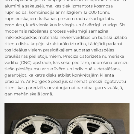
alumīnija sakausējuma, kas tiek izmantots kosmosa
rūpniecībā, kombinācija ar milzīgiem 12 000 tonnu
rūpnieciskajiem kalšanas presiem rada ārkārtīgi labu
produktu, kurš vienlaikus ir viegls un ārkārtīgi izturīgs. Šis
modernais ražošanas process veiksmīgi samazina
mikroskopiskās materiāla nevienveidības un būtiski uzlabo
riteņu disku kopējo strukturālo izturību, tādējādi padarot
tos ideālus visiem prasīgākajiem augstas veiktspējas
braukšanas pielietojumiem. Precīzā datorizētā numeriskā
vadība (CNC) apstrāde, kas seko pēc tam, nodrošina precīzu
tiešo pieslēgumu ar skrūvēm un individuālu detalēšanu,
garantējot, ka katrs disks atbilst konkrētajām klienta
prasībām. Ar Forgex Speed jūs saņemat precīzi izgatavotu
riteni, kas paredzēts nevainojamai darbībai gan vizuālajā,
gan mehāniskajā jomā.