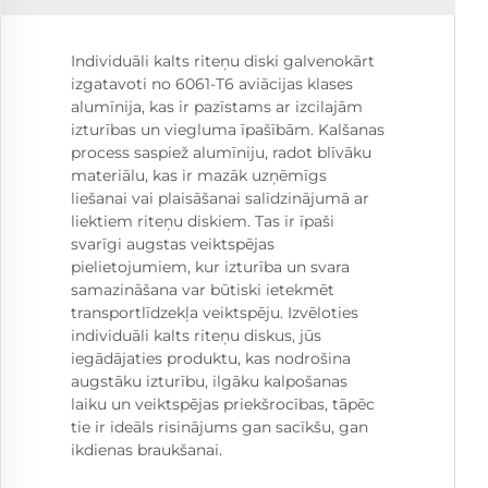
Individuāli kalts riteņu diski galvenokārt
izgatavoti no 6061-T6 aviācijas klases
alumīnija, kas ir pazīstams ar izcilajām
izturības un viegluma īpašībām. Kalšanas
process saspiež alumīniju, radot blīvāku
materiālu, kas ir mazāk uzņēmīgs
liešanai vai plaisāšanai salīdzinājumā ar
liektiem riteņu diskiem. Tas ir īpaši
svarīgi augstas veiktspējas
pielietojumiem, kur izturība un svara
samazināšana var būtiski ietekmēt
transportlīdzekļa veiktspēju. Izvēloties
individuāli kalts riteņu diskus, jūs
iegādājaties produktu, kas nodrošina
augstāku izturību, ilgāku kalpošanas
laiku un veiktspējas priekšrocības, tāpēc
tie ir ideāls risinājums gan sacīkšu, gan
ikdienas braukšanai.