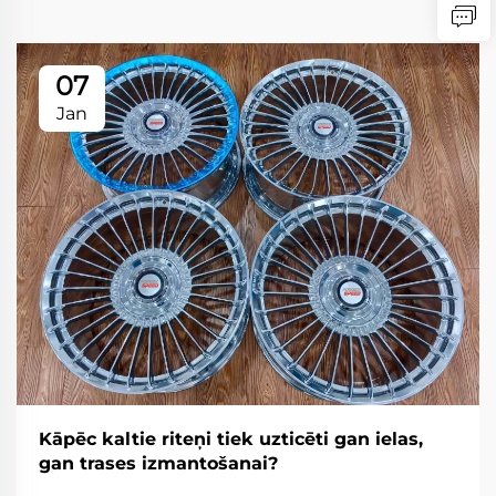
07
Jan
Kāpēc kaltie riteņi tiek uzticēti gan ielas,
gan trases izmantošanai?