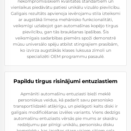
nekompromisiskiem kvalitātes standartiem un
vienlaikus piedāvātu patiesi unikālu vizuālo pievilcību.
Galīgais rezultāts apvienoja ievērojamu stila izteiksmi
ar augstākā līmeņa mehānisko funkcionalitāti,
veiksmīgi uzlabojot gan automašīnas kopējo tirgus
pievilcību, gan tās braukšanas īpašības. Šis
veiksmīgais sadarbības piemērs spoži demonstrē
mūsu universālo spēju atbilst stingrajiem prasībām,
ko izvirza augstākās klases luksusa zīmoli un
specializēti OEM programmu pasaulē.
Papildu tirgus risinājumi entuziastiem
Apmānīti automašīnu entuziasti bieži meklē
personiskus veidus, kā padarīt savu personisko
transportlīdzekli atšķirīgu, un pielāgoti kalts diski ir
galīgais modificēšanas izvēles variants. Viens dedzīgs
automašīnu entuziasts vērsās pie mums ar skaidru
redzējumu par pilnīgi unikālu, personisku disku
komplektu, kas izceltos starp visiem citiem ceļa