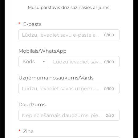
Mūsu pārstāvis drīz sazināsies ar jums.
E-pasts
0/100
Mobilais/WhatsApp
Kods
0/100
Uzņēmuma nosaukums/Vārds
0/100
Daudzums
0/50
Ziņa