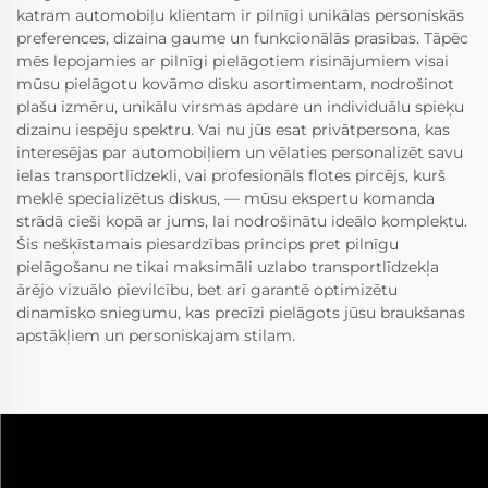
katram automobiļu klientam ir pilnīgi unikālas personiskās
preferences, dizaina gaume un funkcionālās prasības. Tāpēc
mēs lepojamies ar pilnīgi pielāgotiem risinājumiem visai
mūsu pielāgotu kovāmo disku asortimentam, nodrošinot
plašu izmēru, unikālu virsmas apdare un individuālu spieķu
dizainu iespēju spektru. Vai nu jūs esat privātpersona, kas
interesējas par automobiļiem un vēlaties personalizēt savu
ielas transportlīdzekli, vai profesionāls flotes pircējs, kurš
meklē specializētus diskus, — mūsu ekspertu komanda
strādā cieši kopā ar jums, lai nodrošinātu ideālo komplektu.
Šis nešķīstamais piesardzības princips pret pilnīgu
pielāgošanu ne tikai maksimāli uzlabo transportlīdzekļa
ārējo vizuālo pievilcību, bet arī garantē optimizētu
dinamisko sniegumu, kas precīzi pielāgots jūsu braukšanas
apstākļiem un personiskajam stilam.