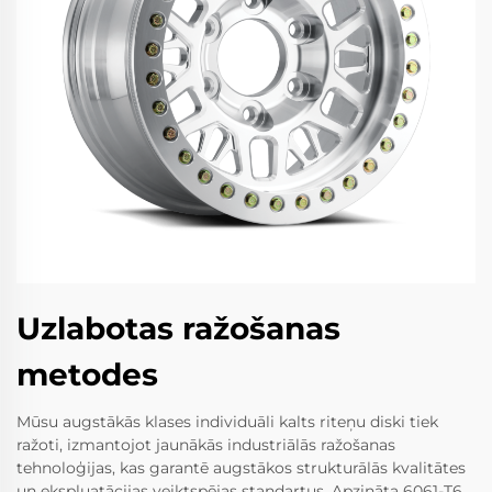
Uzlabotas ražošanas
metodes
Mūsu augstākās klases individuāli kalts riteņu diski tiek
ražoti, izmantojot jaunākās industriālās ražošanas
tehnoloģijas, kas garantē augstākos strukturālās kvalitātes
un ekspluatācijas veiktspējas standartus. Apzināta 6061-T6