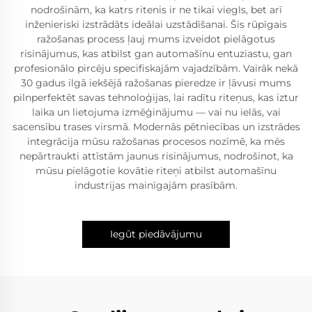
nodrošinām, ka katrs ritenis ir ne tikai viegls, bet arī
inženieriski izstrādāts ideālai uzstādīšanai. Šis rūpīgais
ražošanas process ļauj mums izveidot pielāgotus
risinājumus, kas atbilst gan automašīnu entuziastu, gan
profesionālo pircēju specifiskajām vajadzībām. Vairāk nekā
30 gadus ilgā iekšējā ražošanas pieredze ir ļāvusi mums
pilnperfektēt savas tehnoloģijas, lai radītu riteņus, kas iztur
laika un lietojuma izmēģinājumu — vai nu ielās, vai
sacensību trases virsmā. Modernās pētniecības un izstrādes
integrācija mūsu ražošanas procesos nozīmē, ka mēs
nepārtraukti attīstām jaunus risinājumus, nodrošinot, ka
mūsu pielāgotie kovātie riteņi atbilst automašīnu
industrijas mainīgajām prasībām.
Iegūt piedāvājumu