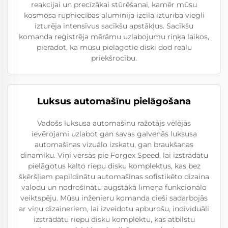
reakcijai un precīzākai stūrēšanai, kamēr mūsu
kosmosa rūpniecības alumīnija izcilā izturība viegli
izturēja intensīvus sacīkšu apstākļus. Sacīkšu
komanda reģistrēja mērāmu uzlabojumu riņķa laikos,
pierādot, ka mūsu pielāgotie diski dod reālu
priekšrocību.
Luksus automašīnu pielāgošana
Vadošs luksusa automašīnu ražotājs vēlējās
ievērojami uzlabot gan savas galvenās luksusa
automašīnas vizuālo izskatu, gan braukšanas
dinamiku. Viņi vērsās pie Forgex Speed, lai izstrādātu
pielāgotus kalto riepu disku komplektus, kas bez
šķēršļiem papildinātu automašīnas sofistikēto dizaina
valodu un nodrošinātu augstākā līmeņa funkcionālo
veiktspēju. Mūsu inženieru komanda cieši sadarbojās
ar viņu dizaineriem, lai izveidotu apburošu, individuāli
izstrādātu riepu disku komplektu, kas atbilstu