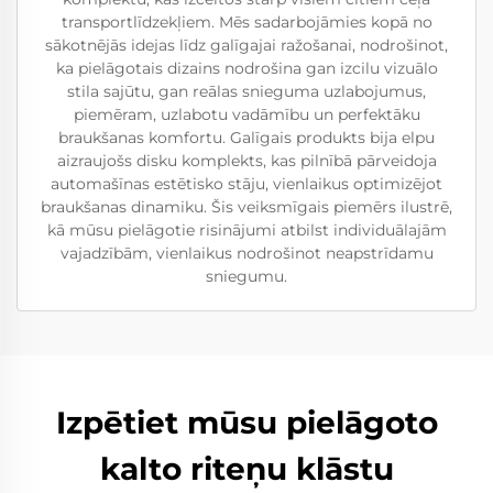
transportlīdzekļiem. Mēs sadarbojāmies kopā no
sākotnējās idejas līdz galīgajai ražošanai, nodrošinot,
ka pielāgotais dizains nodrošina gan izcilu vizuālo
stila sajūtu, gan reālas snieguma uzlabojumus,
piemēram, uzlabotu vadāmību un perfektāku
braukšanas komfortu. Galīgais produkts bija elpu
aizraujošs disku komplekts, kas pilnībā pārveidoja
automašīnas estētisko stāju, vienlaikus optimizējot
braukšanas dinamiku. Šis veiksmīgais piemērs ilustrē,
kā mūsu pielāgotie risinājumi atbilst individuālajām
vajadzībām, vienlaikus nodrošinot neapstrīdamu
sniegumu.
Izpētiet mūsu pielāgoto
kalto riteņu klāstu