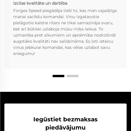
Izcilas kvalitāte un darbība
Forgex Speed piegādāja tieši to, kas man vajadzīgs
manai sacīkšu komandai. Viņu izgatavotie
pielāgotie kalstie riteņi ne tikai samazināja svaru,
bet arī būtiski uzlaboja mūsu riņķa laikus. To
uzmanība pret sīkumiem un apņēmība nodrošināt
augstāko kvalitāti nav salīdzināma. Es ļoti ieteicu
viņus jebkurai komandai, kas vēlas uzlabot savu
sniegumu!
Iegūstiet bezmaksas
piedāvājumu