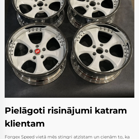
Pielāgoti risinājumi katram
klientam
Forgex Speed vietā mēs stingri atzīstam un cienām to, ka