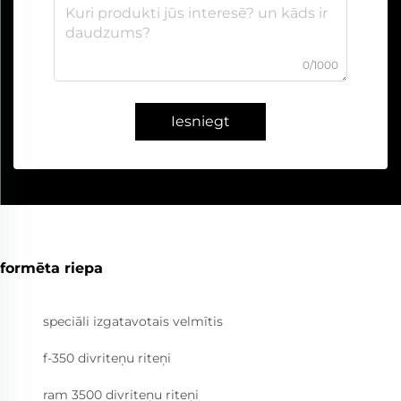
0/1000
Iesniegt
formēta riepa
speciāli izgatavotais velmītis
f-350 divriteņu riteņi
ram 3500 divriteņu riteņi