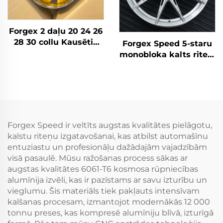
Forgex 2 daļu 20 24 26
28 30 collu Kausētie
Forgex Speed 5-staru
riteņi Personīgā auto
monobloka kalts riteni
diski 5x114.3 5x115
| pielāgoti 5x112 un
5x120 Zelta Hroma
5x120 sakausējuma
auto diski
riteni BMW M3 G80,
M4 un Audi RS
modeļiem
Forgex Speed ir veltīts augstas kvalitātes pielāgotu,
kalstu riteņu izgatavošanai, kas atbilst automašīnu
entuziastu un profesionāļu dažādajām vajadzībām
visā pasaulē. Mūsu ražošanas process sākas ar
augstas kvalitātes 6061-T6 kosmosa rūpniecības
alumīnija izvēli, kas ir pazīstams ar savu izturību un
vieglumu. Šis materiāls tiek pakļauts intensīvam
kalšanas procesam, izmantojot modernākās 12 000
tonnu preses, kas kompresē alumīniju blīvā, izturīgā