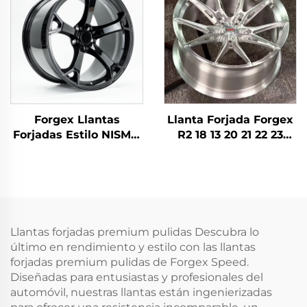
IS300 Nissan 350Z
Personalizada Forjada
370Z GS300 S13 R32
para Nissan 370Z 350Z
Toyota Honda
Forgex Llantas
Llanta Forjada Forgex
Forjadas Estilo NISMO
R2 18 13 20 21 22 23
V1 19x9.5 18x9 5x114.3
Pulgadas 5X112 5X120
Coches JDM Llanta
Llantas Forjadas
para Automóvil de
Llantas de Coche de
Pasajeros para Nissan
Carreras para Audi RS3
370Z 350Z Infiniti Q50
S4 A7 BMW M3 M4 M5
Q60 G35 G37
M8
Llantas forjadas premium pulidas Descubra lo
último en rendimiento y estilo con las llantas
forjadas premium pulidas de Forgex Speed.
Diseñadas para entusiastas y profesionales del
automóvil, nuestras llantas están ingenierizadas