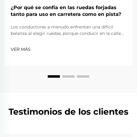
¿Por qué se confía en las ruedas forjadas
tanto para uso en carretera como en pista?
Los conductores a menudo enfrentan una difícil
balanza al elegir ruedas, porque conducir en la calle
requiere fiabilidad, comodidad y cumplimiento de las
normas viales, mientras que conducir en una pista
VER MÁS
exige extrema ligereza, resistencia y precisión. Las
ruedas forjadas...
Testimonios de los clientes