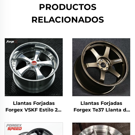
PRODUCTOS
RELACIONADOS
Llantas Forjadas
Llantas Forjadas
Forgex VSKF Estilo 2/3
Forgex Te37 Llanta de
piezas 18 19 20'' con
Carreras 17 18 19 20
borde profundo pulido
Pulgadas 5x114.3
5x114.3 para Lexus
Aluminio