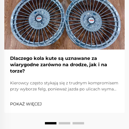
Dlaczego kola kute są uznawane za
wiarygodne zarówno na drodze, jak i na
torze?
Kierowcy często stykają się z trudnym kompromisem
przy wyborze felg, ponieważ jazda po ulicach wymaga
niezawodności, komfortu i przestrzegania przepisów
drogowych, podczas gdy jazda po torze wymaga
POKAŻ WIĘCEJ
skrajnej lekkości, wytrzymałości i precyzji. Obręcze
kute...