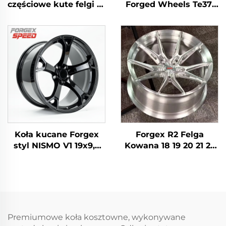
częściowe kute felgi 18
Forged Wheels Te37,
19 20'' głębokie wargi
obręcze do
polerowane 5x114.3 do
samochodu
Lexus IS300 Nissan
wyścigowego 17 18 19
350Z 370Z GS300 S13
20 cali 5x114.3
R32
aluminium, kute
obręcze na
zamówienie do Nissan
370Z 350Z Toyota
Honda
Koła kucane Forgex
Forgex R2 Felga
styl NISMO V1 19x9,5
Kowana 18 19 20 21 22
18x9 5x114,3 do
23 Cali 5x112 5x120 Koła
samochodów
Kowane Do
japońskich JDM, felga
Samochodów
do Nissan 370Z 350Z
Sportowych Dla Audi
Infiniti Q50 Q60 G35
RS3 S4 A7 BMW M3 M4
G37
M5 M8
Premiumowe koła kosztowne, wykonywane