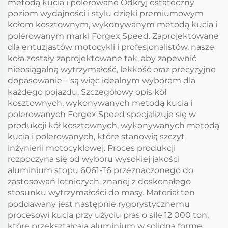
metodą kucia i polerowane Odkryj ostateczny
poziom wydajności i stylu dzięki premiumowym
kołom kosztownym, wykonywanym metodą kucia i
polerowanym marki Forgex Speed. Zaprojektowane
dla entuzjastów motocykli i profesjonalistów, nasze
koła zostały zaprojektowane tak, aby zapewnić
nieosiągalną wytrzymałość, lekkość oraz precyzyjne
dopasowanie – są więc idealnym wyborem dla
każdego pojazdu. Szczegółowy opis kół
kosztownych, wykonywanych metodą kucia i
polerowanych Forgex Speed specjalizuje się w
produkcji kół kosztownych, wykonywanych metodą
kucia i polerowanych, które stanowią szczyt
inżynierii motocyklowej. Proces produkcji
rozpoczyna się od wyboru wysokiej jakości
aluminium stopu 6061-T6 przeznaczonego do
zastosowań lotniczych, znanej z doskonałego
stosunku wytrzymałości do masy. Materiał ten
poddawany jest następnie rygorystycznemu
procesowi kucia przy użyciu pras o sile 12 000 ton,
które przekształcają aluminium w solidną formę