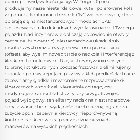
opon i przewidywalności jazdy. W Forgex Speed
produujemy nasze niestandardowe, kute i polerowane koła
za pomocą konfiguracji frezarek CNC wieloosiowych, które
opierają się na niestandardowych modelach CAD
dostosowanych do dokładnych wymiarów nadkoli Twojego
pojazdu. Nasi inżynierowie obliczają odpowiednie otwory
centralne (hub-centric), niestandardowe układu śrub
montażowych oraz precyzyjne wartości przesunięcia
(offset), aby wyeliminować tarcie o nadkola i interferencję z
klockami hamulcowymi. Dzięki utrzymywaniu ścisłych
tolerancji strukturalnych podczas frezowania eliminujemy
drgania opon występujące przy wysokich prędkościach oraz
zapewniamy gładkie i równomierne rozprowadzanie sił
kinetycznych wzdłuż osi. Niezależnie od tego, czy
modyfikujesz samochód uliczny, czy przygotowujesz
pojazd wyścigowy, ten elitarny nacisk na niestandardowe
dopasowanie chroni wydajność mechaniczną, ogranicza
zużycie opon i zapewnia kierowcy nieporównywaną
kontrolę nad kierownicą podczas dynamicznych
manewrów na wysokich prędkościach.