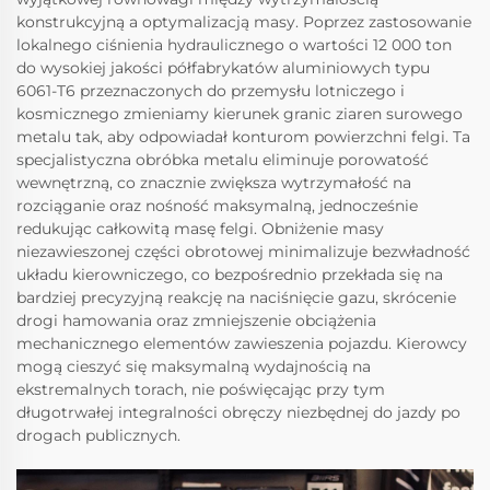
konstrukcyjną a optymalizacją masy. Poprzez zastosowanie
lokalnego ciśnienia hydraulicznego o wartości 12 000 ton
do wysokiej jakości półfabrykatów aluminiowych typu
6061-T6 przeznaczonych do przemysłu lotniczego i
kosmicznego zmieniamy kierunek granic ziaren surowego
metalu tak, aby odpowiadał konturom powierzchni felgi. Ta
specjalistyczna obróbka metalu eliminuje porowatość
wewnętrzną, co znacznie zwiększa wytrzymałość na
rozciąganie oraz nośność maksymalną, jednocześnie
redukując całkowitą masę felgi. Obniżenie masy
niezawieszonej części obrotowej minimalizuje bezwładność
układu kierowniczego, co bezpośrednio przekłada się na
bardziej precyzyjną reakcję na naciśnięcie gazu, skrócenie
drogi hamowania oraz zmniejszenie obciążenia
mechanicznego elementów zawieszenia pojazdu. Kierowcy
mogą cieszyć się maksymalną wydajnością na
ekstremalnych torach, nie poświęcając przy tym
długotrwałej integralności obręczy niezbędnej do jazdy po
drogach publicznych.