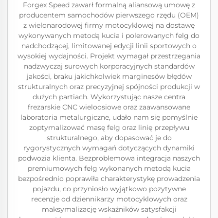
Forgex Speed zawarł formalną aliansową umowę z
producentem samochodów pierwszego rzędu (OEM)
z wielonarodowej firmy motocyklowej na dostawę
wykonywanych metodą kucia i polerowanych felg do
nadchodzącej, limitowanej edycji linii sportowych o
wysokiej wydajności. Projekt wymagał przestrzegania
nadzwyczaj surowych korporacyjnych standardów
jakości, braku jakichkolwiek marginesów błędów
strukturalnych oraz precyzyjnej spójności produkcji w
dużych partiach. Wykorzystując nasze centra
frezarskie CNC wieloosiowe oraz zaawansowane
laboratoria metalurgiczne, udało nam się pomyślnie
zoptymalizować masę felg oraz linię przepływu
strukturalnego, aby dopasować je do
rygorystycznych wymagań dotyczących dynamiki
podwozia klienta. Bezproblemowa integracja naszych
premiumowych felg wykonanych metodą kucia
bezpośrednio poprawiła charakterystykę prowadzenia
pojazdu, co przyniosło wyjątkowo pozytywne
recenzje od dziennikarzy motocyklowych oraz
maksymalizację wskaźników satysfakcji