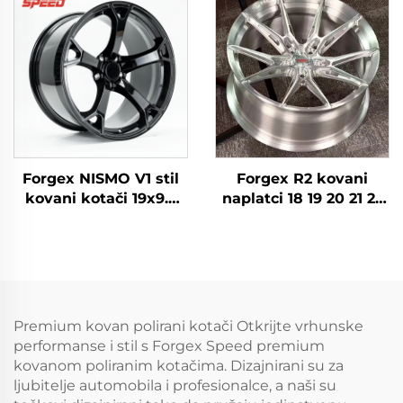
Lexus IS300 Nissan
prilagođene kovane
350Z 370Z GS300 S13
felge za Nissan 370Z
R32
350Z Toyota Honda
Forgex NISMO V1 stil
Forgex R2 kovani
kovani kotači 19x9.5
naplatci 18 19 20 21 22
18x9 5x114.3 JDM
23 inča 5x112 5x120
automobili felga za
kovane felge trkaći
putnička vozila za
naplatci za Audi RS3
Nissan 370Z 350Z
S4 A7 BMW M3 M4 M5
Infiniti Q50 Q60 G35
M8
G37
Premium kovan polirani kotači Otkrijte vrhunske
performanse i stil s Forgex Speed premium
kovanom poliranim kotačima. Dizajnirani su za
ljubitelje automobila i profesionalce, a naši su