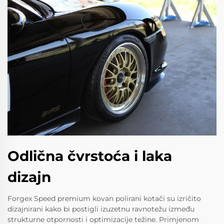
Odlična čvrstoća i laka
dizajn
Forgex Speed premium kovan polirani kotači su izričito
dizajnirani kako bi postigli izuzetnu ravnotežu između
strukturne otpornosti i optimizacije težine. Primjenom