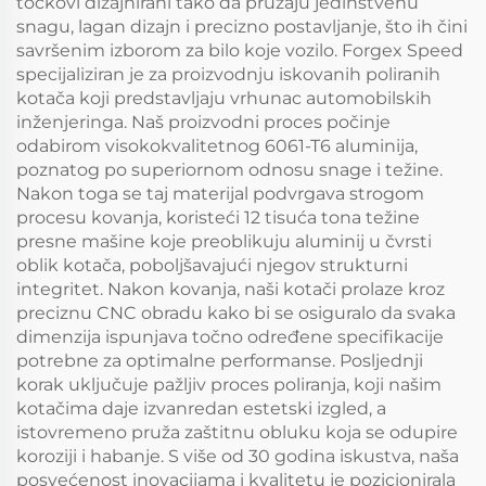
točkovi dizajnirani tako da pružaju jedinstvenu
snagu, lagan dizajn i precizno postavljanje, što ih čini
savršenim izborom za bilo koje vozilo. Forgex Speed
specijaliziran je za proizvodnju iskovanih poliranih
kotača koji predstavljaju vrhunac automobilskih
inženjeringa. Naš proizvodni proces počinje
odabirom visokokvalitetnog 6061-T6 aluminija,
poznatog po superiornom odnosu snage i težine.
Nakon toga se taj materijal podvrgava strogom
procesu kovanja, koristeći 12 tisuća tona težine
presne mašine koje preoblikuju aluminij u čvrsti
oblik kotača, poboljšavajući njegov strukturni
integritet. Nakon kovanja, naši kotači prolaze kroz
preciznu CNC obradu kako bi se osiguralo da svaka
dimenzija ispunjava točno određene specifikacije
potrebne za optimalne performanse. Posljednji
korak uključuje pažljiv proces poliranja, koji našim
kotačima daje izvanredan estetski izgled, a
istovremeno pruža zaštitnu obluku koja se odupire
koroziji i habanje. S više od 30 godina iskustva, naša
posvećenost inovacijama i kvalitetu je pozicionirala