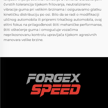
čvrstih tolerancija tijekom frilovanja, neutraliziramo
vibracije guma pri velikim brzinama i osiguravamo glatku
kinetičku distribuciju po osi. Bilo da se radi o modifikaciji
uličnog automobila ili pripremi trkačkog automobila, ovaj
elitni fokus na prilagođenost štiti mehaničke performanse,
štiti oštećenje guma i omogućuje vozačima
neprikosnovanu kontrolu upravljača tijekom agresivnih
manovara velike brzine.