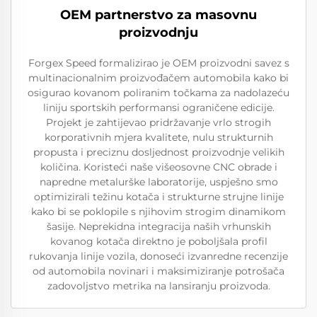
OEM partnerstvo za masovnu
proizvodnju
Forgex Speed formalizirao je OEM proizvodni savez s
multinacionalnim proizvođačem automobila kako bi
osigurao kovanom poliranim točkama za nadolazeću
liniju sportskih performansi ograničene edicije.
Projekt je zahtijevao pridržavanje vrlo strogih
korporativnih mjera kvalitete, nulu strukturnih
propusta i preciznu dosljednost proizvodnje velikih
količina. Koristeći naše višeosovne CNC obrade i
napredne metalurške laboratorije, uspješno smo
optimizirali težinu kotača i strukturne strujne linije
kako bi se poklopile s njihovim strogim dinamikom
šasije. Neprekidna integracija naših vrhunskih
kovanog kotača direktno je poboljšala profil
rukovanja linije vozila, donoseći izvanredne recenzije
od automobila novinari i maksimiziranje potrošača
zadovoljstvo metrika na lansiranju proizvoda.