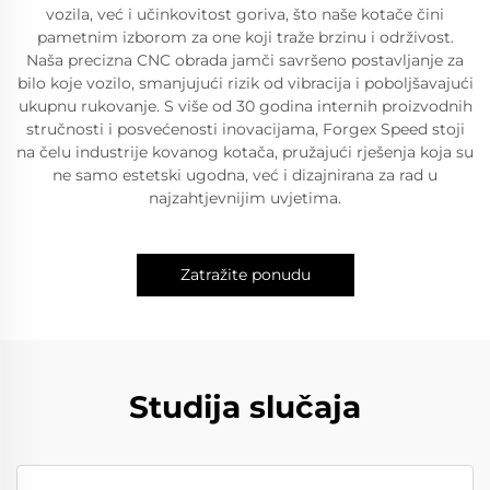
vozila, već i učinkovitost goriva, što naše kotače čini
pametnim izborom za one koji traže brzinu i održivost.
Naša precizna CNC obrada jamči savršeno postavljanje za
bilo koje vozilo, smanjujući rizik od vibracija i poboljšavajući
ukupnu rukovanje. S više od 30 godina internih proizvodnih
stručnosti i posvećenosti inovacijama, Forgex Speed stoji
na čelu industrije kovanog kotača, pružajući rješenja koja su
ne samo estetski ugodna, već i dizajnirana za rad u
najzahtjevnijim uvjetima.
Zatražite ponudu
Studija slučaja