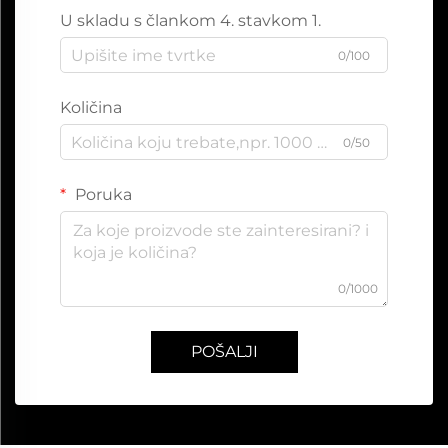
U skladu s člankom 4. stavkom 1.
0/100
Količina
0/50
Poruka
0/1000
POŠALJI