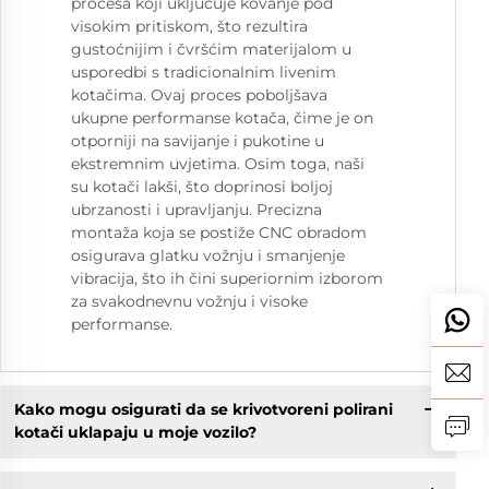
procesa koji uključuje kovanje pod
visokim pritiskom, što rezultira
gustoćnijim i čvršćim materijalom u
usporedbi s tradicionalnim livenim
kotačima. Ovaj proces poboljšava
ukupne performanse kotača, čime je on
otporniji na savijanje i pukotine u
ekstremnim uvjetima. Osim toga, naši
su kotači lakši, što doprinosi boljoj
ubrzanosti i upravljanju. Precizna
montaža koja se postiže CNC obradom
osigurava glatku vožnju i smanjenje
vibracija, što ih čini superiornim izborom
za svakodnevnu vožnju i visoke
performanse.
Kako mogu osigurati da se krivotvoreni polirani
kotači uklapaju u moje vozilo?