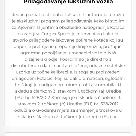
Prilagođavanje luksuznih vozila
Jedan poznat distributer luksuznih automobila tražio
je ekskluzivni program prilagođavanja kako bi svojim
zahtjevnim klijentima obezbedio nadogradnje kotača
na zahtjev. Forgex Speed je intervenirao kako bi
stvorio prilagođene iskovane polirane kotače koji su
dopunili prefinjene proporcije linije vozila, pružajući
ogromno poboljšanje u mehanici vožnje. Naš
dizajnerski odjel koordinirao je direktno s
distributerom da bi nacrtao složene, odrazne estetske
uzorke uz točne kalibracije. Iz toga su proizvedeni
prilagođeni kotačići koji su dali dramatičan, ogledalni
finiš koji je podigao premium profil automobila. U
skladu s člankom 3. stavkom 1. točkom (a) Uredbe
(EU) br. 528/2012 Komisija je u skladu s člankom 3.
stavkom 2. točkom (b) Uredbe (EU) br. 528/2012
odlučila o uvođenju mjera za smanjenje troškova u
skladu s člankom 3. točkom (c) Uredbe (EU) br.