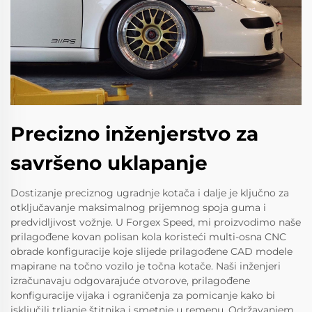
Precizno inženjerstvo za
savršeno uklapanje
Dostizanje preciznog ugradnje kotača i dalje je ključno za
otključavanje maksimalnog prijemnog spoja guma i
predvidljivost vožnje. U Forgex Speed, mi proizvodimo naše
prilagođene kovan polisan kola koristeći multi-osna CNC
obrade konfiguracije koje slijede prilagođene CAD modele
mapirane na točno vozilo je točna kotače. Naši inženjeri
izračunavaju odgovarajuće otvorove, prilagođene
konfiguracije vijaka i ograničenja za pomicanje kako bi
isključili trljanje štitnika i smetnje u remenu. Održavanjem