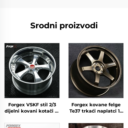
Srodni proizvodi
Forgex VSKF stil 2/3
Forgex kovane felge
dijelni kovani kotači 18
Te37 trkaći naplatci 17
19 20'' Duboki rub,
18 19 20 inča 5x114.3
polirani 5x114.3 za
aluminijske