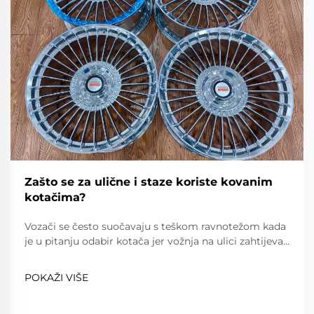
Zašto se za ulične i staze koriste kovanim
kotačima?
Vozači se često suočavaju s teškom ravnotežom kada
je u pitanju odabir kotača jer vožnja na ulici zahtijeva
pouzdanost, udobnost i poštovanje prometnih
propisa, dok vožnja na stazi zahtijeva iznimnu lakost,
POKAŽI VIŠE
snagu i preciznost. Kovanim kotačima...