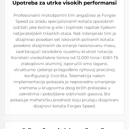
Upotreba za utrke visokih performansi
Profesionalni motošportni tim angažirao je Forgex
Speed za izradu specijaliziranih kotača sposobnih
izdržati jake bočne g-sile i toplinski napitak tijekom
natjecateljskih trkačkih staza. Naš inženjerski tim je
dizajnirao poseban set iskovanih poliranih kotača
posebno dizajniranih da smanje neosnovanu masu,
zadržavajući istodobno izuzetnu krutost rotacije.
Koristeći visokotlakne lisnice od 12.000 tona i 6061-T6
zrakoplovni aluminij, isporučili smo lagano,
strukturno rješenje prilagođeno njihovoj preciznoj
konfiguraciji čvorišta. Telemetrija nakon
implementacije pokazala je neposredno smanjenje
vremena u krugovima zbog bržih prelazaka u
zakretima i poboljšane odzivnosti gasova, što
pokazuje mehaničku prednost koju pružaju dizajnirani
dizajnovi kotača Forgex Speed.