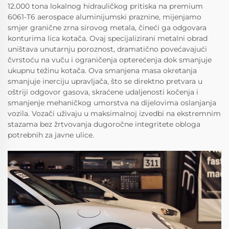
12.000 tona lokalnog hidrauličkog pritiska na premium
6061-T6 aerospace aluminijumski praznine, mijenjamo
smjer granične zrna sirovog metala, čineći ga odgovara
konturima lica kotača. Ovaj specijalizirani metalni obrad
uništava unutarnju poroznost, dramatično povećavajući
čvrstoću na vuču i ograničenja opterećenja dok smanjuje
ukupnu težinu kotača. Ova smanjena masa okretanja
smanjuje inerciju upravljača, što se direktno pretvara u
oštriji odgovor gasova, skraćene udaljenosti kočenja i
smanjenje mehaničkog umorstva na dijelovima oslanjanja
vozila. Vozači uživaju u maksimalnoj izvedbi na ekstremnim
stazama bez žrtvovanja dugoročne integritete obloga
potrebnih za javne ulice.