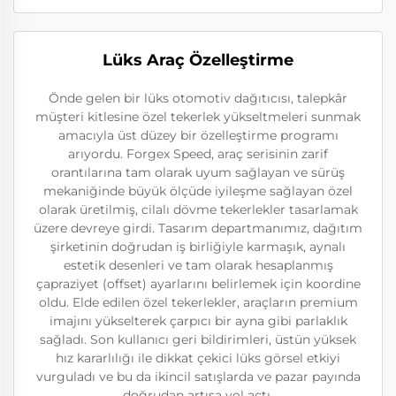
Lüks Araç Özelleştirme
Önde gelen bir lüks otomotiv dağıtıcısı, talepkâr
müşteri kitlesine özel tekerlek yükseltmeleri sunmak
amacıyla üst düzey bir özelleştirme programı
arıyordu. Forgex Speed, araç serisinin zarif
orantılarına tam olarak uyum sağlayan ve sürüş
mekaniğinde büyük ölçüde iyileşme sağlayan özel
olarak üretilmiş, cilalı dövme tekerlekler tasarlamak
üzere devreye girdi. Tasarım departmanımız, dağıtım
şirketinin doğrudan iş birliğiyle karmaşık, aynalı
estetik desenleri ve tam olarak hesaplanmış
çapraziyet (offset) ayarlarını belirlemek için koordine
oldu. Elde edilen özel tekerlekler, araçların premium
imajını yükselterek çarpıcı bir ayna gibi parlaklık
sağladı. Son kullanıcı geri bildirimleri, üstün yüksek
hız kararlılığı ile dikkat çekici lüks görsel etkiyi
vurguladı ve bu da ikincil satışlarda ve pazar payında
doğrudan artışa yol açtı.