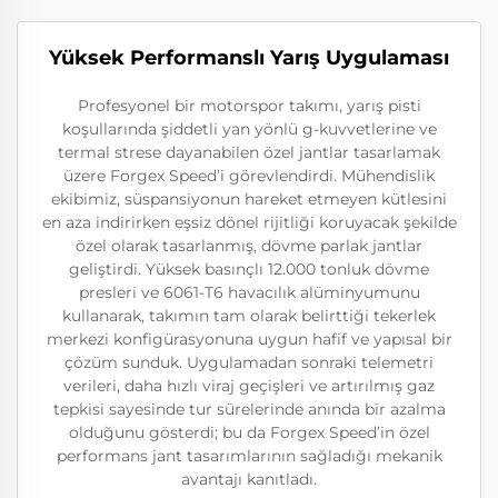
Yüksek Performanslı Yarış Uygulaması
Profesyonel bir motorspor takımı, yarış pisti
koşullarında şiddetli yan yönlü g-kuvvetlerine ve
termal strese dayanabilen özel jantlar tasarlamak
üzere Forgex Speed’i görevlendirdi. Mühendislik
ekibimiz, süspansiyonun hareket etmeyen kütlesini
en aza indirirken eşsiz dönel rijitliği koruyacak şekilde
özel olarak tasarlanmış, dövme parlak jantlar
geliştirdi. Yüksek basınçlı 12.000 tonluk dövme
presleri ve 6061-T6 havacılık alüminyumunu
kullanarak, takımın tam olarak belirttiği tekerlek
merkezi konfigürasyonuna uygun hafif ve yapısal bir
çözüm sunduk. Uygulamadan sonraki telemetri
verileri, daha hızlı viraj geçişleri ve artırılmış gaz
tepkisi sayesinde tur sürelerinde anında bir azalma
olduğunu gösterdi; bu da Forgex Speed’in özel
performans jant tasarımlarının sağladığı mekanik
avantajı kanıtladı.