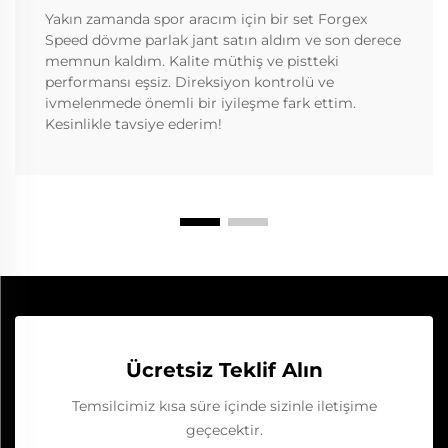
Yakın zamanda spor aracım için bir set Forgex
Speed dövme parlak jant satın aldım ve son derece
memnun kaldım. Kalite müthiş ve pistteki
performansı eşsiz. Direksiyon kontrolü ve
ivmelenmede önemli bir iyileşme fark ettim.
Kesinlikle tavsiye ederim!
Ücretsiz Teklif Alın
Temsilcimiz kısa süre içinde sizinle iletişime
geçecektir.