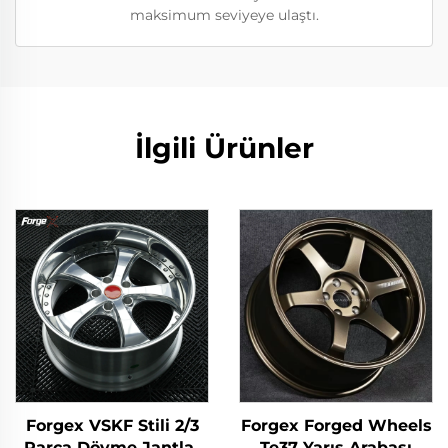
maksimum seviyeye ulaştı.
İlgili Ürünler
Forgex VSKF Stili 2/3
Forgex Forged Wheels
Parça Dövme Jantlar
Te37 Yarış Arabası