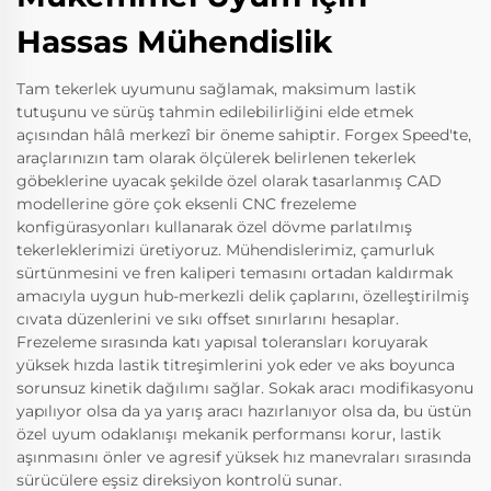
Hassas Mühendislik
Tam tekerlek uyumunu sağlamak, maksimum lastik
tutuşunu ve sürüş tahmin edilebilirliğini elde etmek
açısından hâlâ merkezî bir öneme sahiptir. Forgex Speed'te,
araçlarınızın tam olarak ölçülerek belirlenen tekerlek
göbeklerine uyacak şekilde özel olarak tasarlanmış CAD
modellerine göre çok eksenli CNC frezeleme
konfigürasyonları kullanarak özel dövme parlatılmış
tekerleklerimizi üretiyoruz. Mühendislerimiz, çamurluk
sürtünmesini ve fren kaliperi temasını ortadan kaldırmak
amacıyla uygun hub-merkezli delik çaplarını, özelleştirilmiş
cıvata düzenlerini ve sıkı offset sınırlarını hesaplar.
Frezeleme sırasında katı yapısal toleransları koruyarak
yüksek hızda lastik titreşimlerini yok eder ve aks boyunca
sorunsuz kinetik dağılımı sağlar. Sokak aracı modifikasyonu
yapılıyor olsa da ya yarış aracı hazırlanıyor olsa da, bu üstün
özel uyum odaklanışı mekanik performansı korur, lastik
aşınmasını önler ve agresif yüksek hız manevraları sırasında
sürücülere eşsiz direksiyon kontrolü sunar.