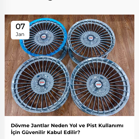
07
Jan
Dövme Jantlar Neden Yol ve Pist Kullanımı
İçin Güvenilir Kabul Edilir?