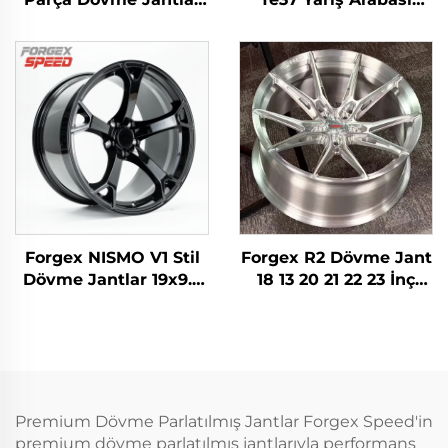
18 19 20'' Derin
Jantı 17 18 19 20 İnç
Dudağında Parlak
5x114.3 Alüminyum
5x114.3 Lexus IS300
Özel Dövme Jantlar
Nissan 350Z 370Z
Nissan 370Z 350Z
GS300 S13 R32 İçin
Toyota Honda için
Forgex NISMO V1 Stil
Forgex R2 Dövme Jant
Dövme Jantlar 19x9.5
18 13 20 21 22 23 İnç
18x9 5x114.3 JDM
5X112 5X120 Dövme
Araçlar İçin Binek
Jantlar Yarış Arabası
Araba Jantı Nissan
Jantları Audi RS3 S4
370Z 350Z Infiniti Q50
A7 BMW M3 M4 M5 M8
Q60 G35 G37
için
Premium Dövme Parlatılmış Jantlar Forgex Speed'in
premium dövme parlatılmış jantlarıyla performans