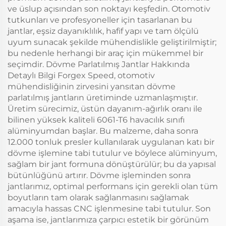
ve üslup açısından son noktayı keşfedin. Otomotiv
tutkunları ve profesyoneller için tasarlanan bu
jantlar, eşsiz dayanıklılık, hafif yapı ve tam ölçülü
uyum sunacak şekilde mühendislikle geliştirilmiştir;
bu nedenle herhangi bir araç için mükemmel bir
seçimdir. Dövme Parlatılmış Jantlar Hakkında
Detaylı Bilgi Forgex Speed, otomotiv
mühendisliğinin zirvesini yansıtan dövme
parlatılmış jantların üretiminde uzmanlaşmıştır.
Üretim sürecimiz, üstün dayanım-ağırlık oranı ile
bilinen yüksek kaliteli 6061-T6 havacılık sınıfı
alüminyumdan başlar. Bu malzeme, daha sonra
12.000 tonluk presler kullanılarak uygulanan katı bir
dövme işlemine tabi tutulur ve böylece alüminyum,
sağlam bir jant formuna dönüştürülür; bu da yapısal
bütünlüğünü artırır. Dövme işleminden sonra
jantlarımız, optimal performans için gerekli olan tüm
boyutların tam olarak sağlanmasını sağlamak
amacıyla hassas CNC işlenmesine tabi tutulur. Son
aşama ise, jantlarımıza çarpıcı estetik bir görünüm