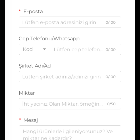
E-posta
0/100
Cep Telefonu/Whatsapp
Kod
0/100
Şirket Adı/Ad
0/100
Miktar
0/50
Mesaj