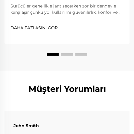
Sürücüler genellikle jant seçerken zor bir dengeyle
karşılaşır çünkü yol kullanımı güvenilirlik, konfor ve
trafik kurallarına uyumu gerektirirken, piste çıkma
aşırı hafiflik, dayanıklılık ve hassasiyet ister. Dövme
DAHA FAZLASINI GÖR
jantlar...
Müşteri Yorumları
John Smith