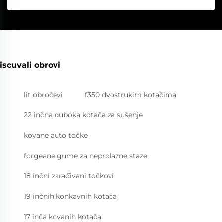
iscuvali obrovi
lit obročevi
f350 dvostrukim kotačima
22 inčna duboka kotača za sušenje
kovane auto točke
forgeane gume za neprolazne staze
18 inčni zarađivani točkovi
19 inčnih konkavnih kotača
17 inča kovanih kotača