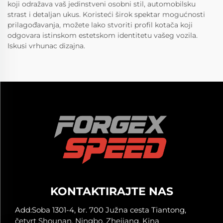
koji odražava vaš jedinstveni osobni stil, automobilsku
strast i detaljan ukus. Koristeći širok spektar mogućnosti
prilagođavanja, možete lako stvoriti profil kotača koji
odgovara istinskom estetskom identitetu vašeg vozila.
Iskusi vrhunac dizajna.
KONTAKTIRAJTE NAS
Add:Soba 1301-4, br. 700 Južna cesta Tiantong,
četvrt Shounan, Ningbo, Zhejiang, Kina