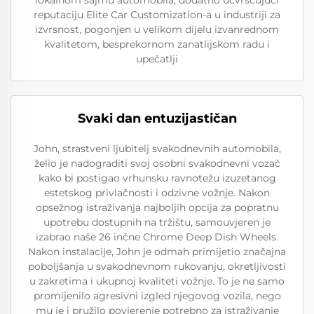
reputaciju Elite Car Customization-a u industriji za
izvrsnost, pogonjen u velikom dijelu izvanrednom
kvalitetom, besprekornom zanatlijskom radu i
upečatlji
Svaki dan entuzijastičan
John, strastveni ljubitelj svakodnevnih automobila,
želio je nadograditi svoj osobni svakodnevni vozač
kako bi postigao vrhunsku ravnotežu izuzetanog
estetskog privlačnosti i odzivne vožnje. Nakon
opsežnog istraživanja najboljih opcija za popratnu
upotrebu dostupnih na tržištu, samouvjeren je
izabrao naše 26 inčne Chrome Deep Dish Wheels.
Nakon instalacije, John je odmah primijetio značajna
poboljšanja u svakodnevnom rukovanju, okretljivosti
u zakretima i ukupnoj kvaliteti vožnje. To je ne samo
promijenilo agresivni izgled njegovog vozila, nego
mu je i pružilo povjerenje potrebno za istraživanje