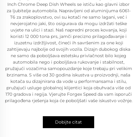
Inch Chrome Deep Dish Wheels se ističu kao glavni izbor
za ljubitelje automobila. Napravljeni od aluminijuma 6061-
T6 za zrakoplovstvo, ovi su kotači ne samo lagani, već i
nevjerojatno jaki, što osigurava da mogu izdržati teške
uvjete na ulici i stazi. Naš napredni proces kovanja, koji
koristi 12 000 tona prs, jamči precizno prilagođavanje i
izuzetnu izdržljivost, čineći ih savršenim za one koji
zahtijevaju najbolje od svojih vozila. Dizajn dubokog diska
ne samo da poboljšava estetsku privlačnost bilo kojeg
automobila nego i poboljšava rukovanje i stabilnost,
pružajući vozačima samopouzdanje koje trebaju pri velikim
brzinama. S više od 30 godina iskustva u proizvodnji, naša
kotača su dizajnirana da vode u performansama i stilu,
pružajući usluge globalnoj klijentici koja obuhvaća više od
170 gradova i regija. Vjerujte Forgex Speed da vam isporuči
prilagođena rješenja koja će poboljšati vaše iskustvo vožnje.
Dobijte citat