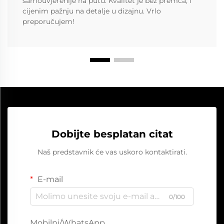
samouvjerenije na putu. Kvalitet je bez premca, i
cijenim pažnju na detalje u dizajnu. Vrlo
preporučujem!
Dobijte besplatan citat
Naš predstavnik će vas uskoro kontaktirati.
E-mail
0/100
Mobilni/WhatsApp