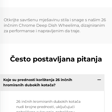
Zlatni kromi
Alloy Wheels for BMW
automobila obruč
M3 G80, M4 & Audi RS
Models
Otkrijte savršenu mješavinu stila i snage s našim 26
inčnim Chrome Deep Dish Wheelima, dizajniranim
za performanse i napravljenim da traje.
Često postavljana pitanja
Koje su prednosti korištenja 26 inčnih
hromiranih dubokih kotača?
26 inčnih kromiranih dubokih kotača
nudi brojne prednosti, uključujući
poboljšano rukovanje, poboljšanu