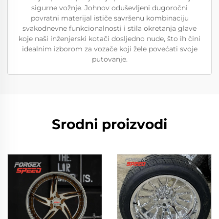
sigurne vožnje. Johnov oduševljeni dugoročni
povratni materijal ističe savršenu kombinaciju
svakodnevne funkcionalnosti i stila okretanja glave
koje naši inženjerski kotači dosljedno nude, što ih čini
idealnim izborom za vozače koji žele povećati svoje
putovanje.
Srodni proizvodi