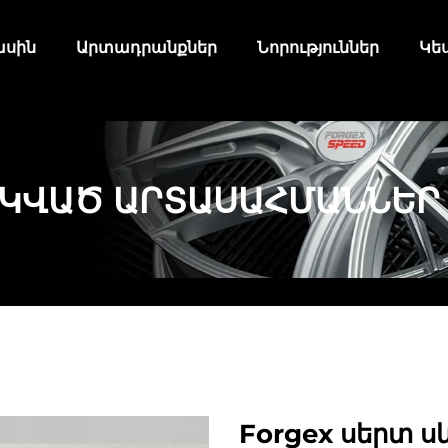
ասին
Արտադրանքներ
Նորություններ
Կե
ՐԿՎԱԾ ԱՐՏԱՍԱՀՄԱՆՆԵՐ
Forgex սերտ 