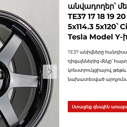
անվադողեր՝ մ
TE37 17 18 19 2
5x114.3 5x120՝
Tesla Model Y
TE37 անիվները հանդիսա
դիզայններից մեկը՝ հայ
կոնստրուկցիայով, թեթև
նախատեսված արդյունա
Ստացեք գնային առաջ