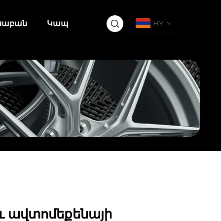
սաբան
Կապ
HY
սև ավտոմեքենայի