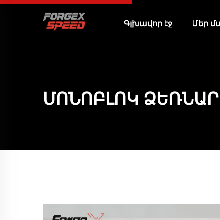
Գլխավոր էջ
Մեր մ
ՄՈՆՈԲԼՈԿ ՁԵՌՆԱ