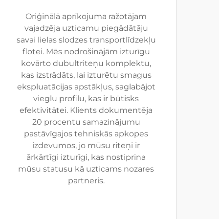
Oriģinālā aprīkojuma ražotājam
vajadzēja uzticamu piegādātāju
savai lielas slodzes transportlīdzekļu
flotei. Mēs nodrošinājām izturīgu
kovārto dubultriteņu komplektu,
kas izstrādāts, lai izturētu smagus
ekspluatācijas apstākļus, saglabājot
vieglu profilu, kas ir būtisks
efektivitātei. Klients dokumentēja
20 procentu samazinājumu
pastāvīgajos tehniskās apkopes
izdevumos, jo mūsu riteņi ir
ārkārtīgi izturīgi, kas nostiprina
mūsu statusu kā uzticams nozares
partneris.