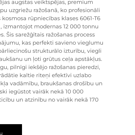
ējas augstas veiktspējas, premium
iepu uzgriežu ražošanā, ko profesionāli
as kosmosa rūpniecības klases 6061-T6
, izmantojot modernas 12 000 tonnu
s. Šis sarežģītais ražošanas process
sinājumu, kas perfekti savieno vieglumu
liecinošu strukturālo izturību, viegli
aukšanu un ļoti grūtus ceļa apstākļus.
gu, pilnīgi iekšējo ražošanas pieredzi,
dātie kaltie riteņi efektīvi uzlabo
zekļa vadāmību, braukšanas drošību un
ski iegūstot vairāk nekā 10 000
icību un atzinību no vairāk nekā 170
u