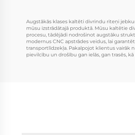
diski
Augstākās klases kaltēti divrindu riteņi j
mūsu izstrādātajā produktā. Mūsu kaltētie div
procesu, tādējādi nodrošinot augstāku struktu
modernus CNC apstrādes veidus, lai garantēt
transportlīdzekļa. Pakalpojot klientus vairāk
pievilcību un drošību gan ielās, gan trasēs, kā a