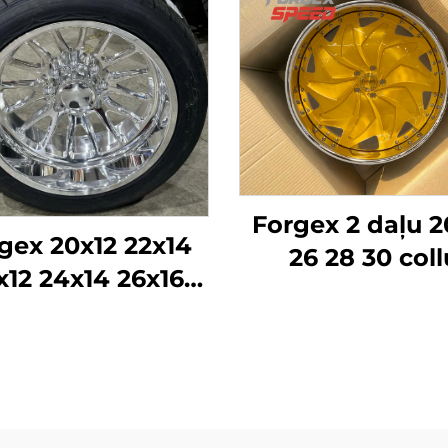
Forgex 2 daļu 2
gex 20x12 22x14
26 28 30 coll
x12 24x14 26x16
Kausētie rite
28x16 6061-T6
Personīgā auto 
umīnija bezceļa
5x114.3 5x115 5
ltās diskrades
Zelta Hroma a
hevrolet GMC
diski
00HD Silverado