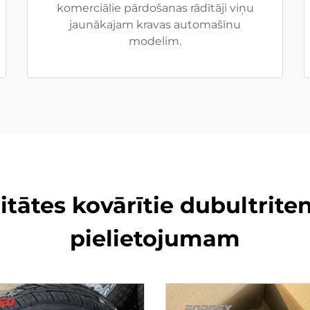
komerciālie pārdošanas rādītāji viņu
jaunākajam kravas automašīnu
modelim.
tātes kovārītie dubultrite
pielietojumam