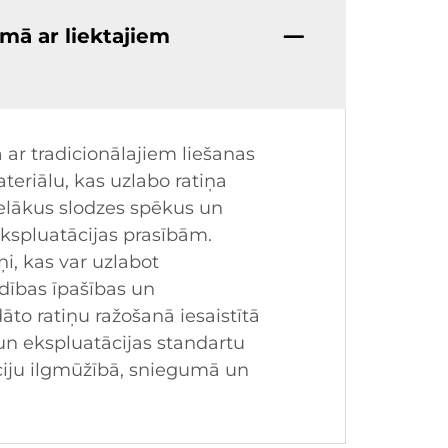
umā ar liektajiem
 ar tradicionālajiem liešanas
teriālu, kas uzlabo ratiņa
lielākus slodzes spēkus un
ekspluatācijas prasībām.
ņi, kas var uzlabot
dības īpašības un
to ratiņu ražošanā iesaistītā
un ekspluatācijas standartu
ciju ilgmūžībā, sniegumā un