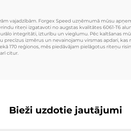
Ram SUV
ebkurām vajadzībām. Forgex Speed uzņēmumā mūsu apņemša
rindu riteņi izgatavoti no augstas kvalitātes 6061-T6 alu
rālo integritāti, izturību un vieglumu. Pēc kaltšanas mūs
u precīzus izmērus un nevainojamu virsmas apdari, kas 
 nekā 170 reģionos, mēs piedāvājam pielāgotus riteņu ris
rī citur.
Bieži uzdotie jautājumi