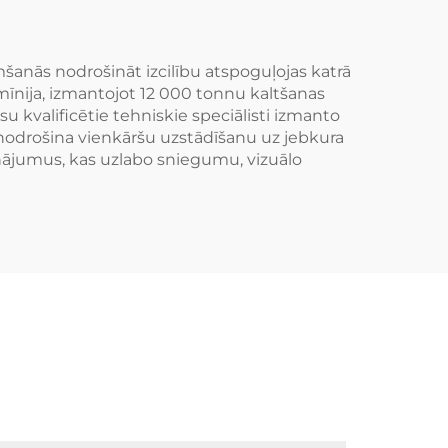
Audi RS modeļiem
nās nodrošināt izcilību atspoguļojas katrā
mīnija, izmantojot 12 000 tonnu kaltšanas
u kvalificētie tehniskie speciālisti izmanto
nodrošina vienkāršu uzstādīšanu uz jebkura
inājumus, kas uzlabo sniegumu, vizuālo