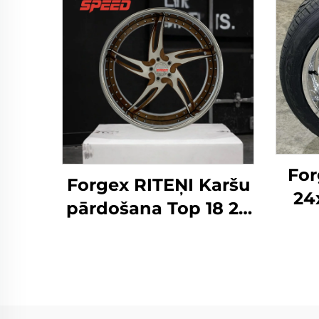
For
Forgex RITEŅI Karšu
24
pārdošana Top 18 20
22 24 26 28 30 collu
Al
5x114.3 5x120 6x139.7
ka
Pielāgoti kausētie
C
riteņi Personīgā auto
25