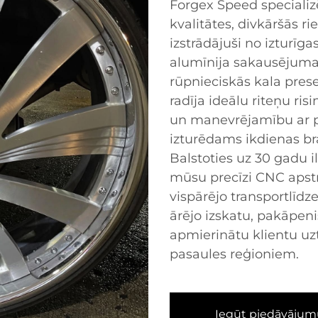
Forgex Speed specializ
kvalitātes, divkāršās r
izstrādājuši no izturīg
alumīnija sakausējuma
rūpnieciskās kala prese
radīja ideālu riteņu ri
un manevrējamību ar pār
izturēdams ikdienas br
Balstoties uz 30 gadu il
mūsu precīzi CNC apstrā
vispārējo transportlīd
ārējo izskatu, pakāpeni
apmierinātu klientu uzt
pasaules reģioniem.
Iegūt piedāvājum