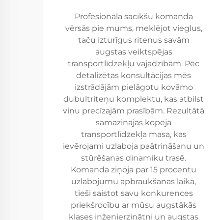
Profesionāla sacīkšu komanda
vērsās pie mums, meklējot vieglus,
taču izturīgus riteņus savām
augstas veiktspējas
transportlīdzekļu vajadzībām. Pēc
detalizētas konsultācijas mēs
izstrādājām pielāgotu kovāmo
dubultriteņu komplektu, kas atbilst
viņu precīzajām prasībām. Rezultātā
samazinājās kopējā
transportlīdzekļa masa, kas
ievērojami uzlaboja paātrināšanu un
stūrēšanas dinamiku trasē.
Komanda ziņoja par 15 procentu
uzlabojumu apbraukšanas laikā,
tieši saistot savu konkurences
priekšrocību ar mūsu augstākās
klases inženierzinātni un augstas