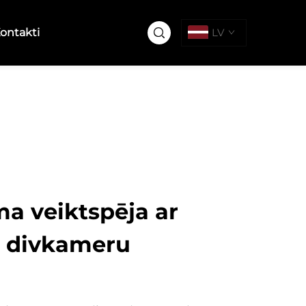
ontakti
LV
a veiktspēja ar
m divkameru