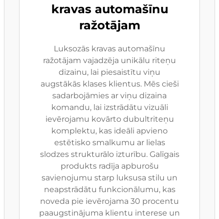
kravas automašīnu
ražotājam
Luksozās kravas automašīnu
ražotājam vajadzēja unikālu riteņu
dizainu, lai piesaistītu viņu
augstākās klases klientus. Mēs cieši
sadarbojāmies ar viņu dizaina
komandu, lai izstrādātu vizuāli
ievērojamu kovārto dubultriteņu
komplektu, kas ideāli apvieno
estētisko smalkumu ar lielas
slodzes strukturālo izturību. Galīgais
produkts radīja apburošu
savienojumu starp luksusa stilu un
neapstrādātu funkcionālumu, kas
noveda pie ievērojama 30 procentu
paaugstinājuma klientu interese un