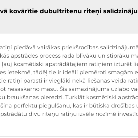
vā kovārītie dubultritenu riteņi salīdzināj
ratiņi piedāvā vairākas priekšrocības salīdzinājumā
kās apstrādes process rada blīvāku un stiprāku ma
ība ļauj kosmētiski apstrādātajiem ratiņiem izturēt 
es ietekmē, tādēļ tie ir ideāli piemēroti smagām 
 ratiņi parasti ir vieglāki nekā liešanas veida rati
not nesaskarno masu. Šis samazinājums uzlabo va
 braukšanas pieredzi. Turklāt kosmētiski apstrādā
ina perfektu piegulšanu, kas ir būtiska drošības 
strādātu divu riteņu ratiņu izvēle nozīmē investī