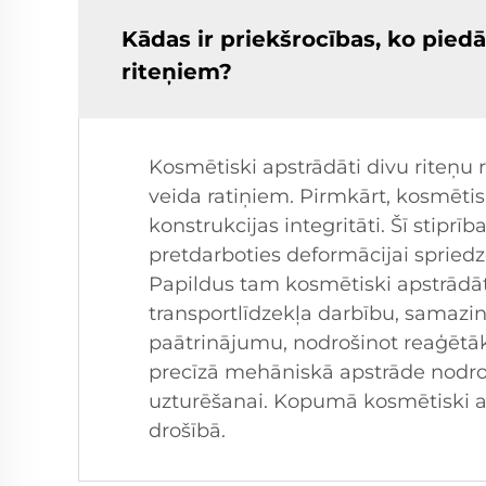
Kādas ir priekšrocības, ko piedā
riteņiem?
Kosmētiski apstrādāti divu riteņu 
veida ratiņiem. Pirmkārt, kosmētis
konstrukcijas integritāti. Šī stipr
pretdarboties deformācijai spriedz
Papildus tam kosmētiski apstrādātie
transportlīdzekļa darbību, samazi
paātrinājumu, nodrošinot reaģētāku
precīzā mehāniskā apstrāde nodroš
uzturēšanai. Kopumā kosmētiski ap
drošībā.