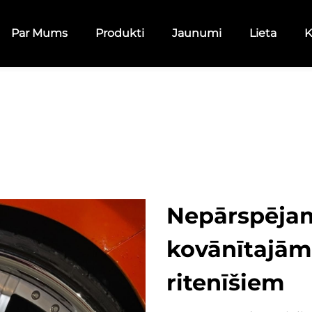
Par Mums
Produkti
Jaunumi
Lieta
K
Nepārspējam
kovānītajā
ritenīšiem