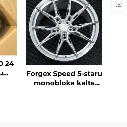
0 24
u
Forgex Speed 5-staru
ņi
monobloka kalts
diski
riteni | pielāgoti 5x112
x120
un 5x120
uto
sakausējuma riteni
BMW M3 G80, M4 un