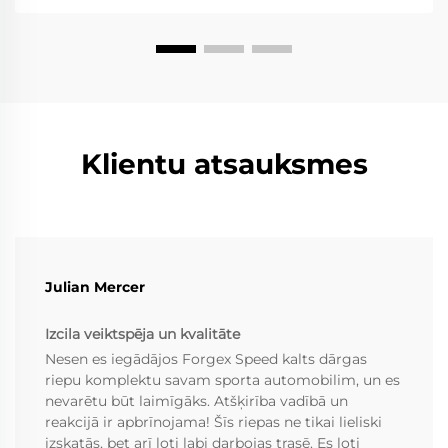
Klientu atsauksmes
Julian Mercer
Izcila veiktspēja un kvalitāte
Nesen es iegādājos Forgex Speed kalts dārgas
riepu komplektu savam sporta automobilim, un es
nevarētu būt laimīgāks. Atšķirība vadībā un
reakcijā ir apbrīnojama! Šīs riepas ne tikai lieliski
izskatās, bet arī ļoti labi darbojas trasē. Es ļoti