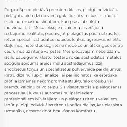
Forgex Speed piedāvā premium klases, pilnīgi individuālu
pielāgotu pieredzi no viena gala līdz otram, kas izstrādāta
izcilu automašīnu klientiem, kuri prasa absolūtu
individualitāti. Mūsu iekšējie dizaineri pārvērš jūsu
redzējumu realitātē, piedāvājot pielāgotus parametrus, kas
ietver speciāli izstrādātus nobīdes leņķus, agresīvus ieliekto
dziļumus, noteiktus uzgriežņu modeļus un atšķirīgus centra
caurumus uz riteņa vārpstas. Mēs piedāvājam nebeidzamu
izcilu pabeigumu klāstu, tostarp rokās apstrādātus metālus,
spoguļa spīduma ārējos malu apstrādājumus, dziļi
anodizētus toņus un specializētus pulverveida pārklājumus.
Katru dizainu rūpīgi analizē, lai pārliecinātos, ka estētiskā
profila izmaiņas nekompromitē strukturālo drošību vai
bremžu kalpiņu brīvo telpu. Šis visaptverošais pielāgošanas
process ļauj luksusa automašīnu īpašniekiem,
profesionāliem būvētājiem un pielāgotu riteņu veikaliem
iegūt pilnīgi individuālas riteņu konfigurācijas, kas piesaista
uzmanību, nesamazinot braukšanas komfortu.