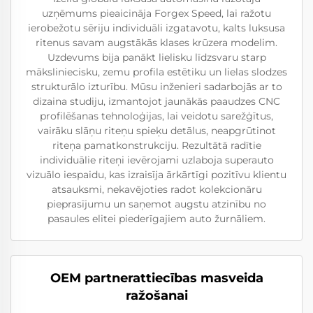
uzņēmums pieaicināja Forgex Speed, lai ražotu
ierobežotu sēriju individuāli izgatavotu, kalts luksusa
ritenus savam augstākās klases krūzera modelim.
Uzdevums bija panākt lielisku līdzsvaru starp
māksliniecisku, zemu profila estētiku un lielas slodzes
strukturālo izturību. Mūsu inženieri sadarbojās ar to
dizaina studiju, izmantojot jaunākās paaudzes CNC
profilēšanas tehnoloģijas, lai veidotu sarežģītus,
vairāku slāņu riteņu spieķu detālus, neapgrūtinot
riteņa pamatkonstrukciju. Rezultātā radītie
individuālie riteņi ievērojami uzlaboja superauto
vizuālo iespaidu, kas izraisīja ārkārtīgi pozitīvu klientu
atsauksmi, nekavējoties radot kolekcionāru
pieprasījumu un saņemot augstu atzinību no
pasaules elitei piederīgajiem auto žurnāliem.
OEM partnerattiecības masveida
ražošanai