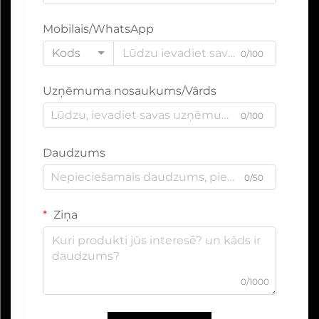
Mobilais/WhatsApp
Kods
0/100
Uzņēmuma nosaukums/Vārds
0/100
Daudzums
0/50
Ziņa
0/1000