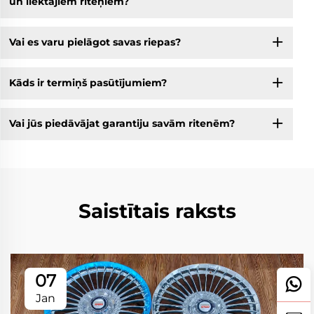
un liektajiem riteņiem?
Vai es varu pielāgot savas riepas?
Kāds ir termiņš pasūtījumiem?
Vai jūs piedāvājat garantiju savām ritenēm?
Saistītais raksts
07
Jan