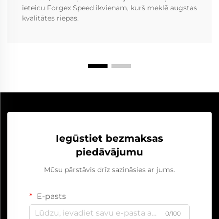
ieteicu Forgex Speed ikvienam, kurš meklē augstas
kvalitātes riepas.
Iegūstiet bezmaksas
piedāvājumu
Mūsu pārstāvis drīz sazināsies ar jums.
E-pasts
0/100