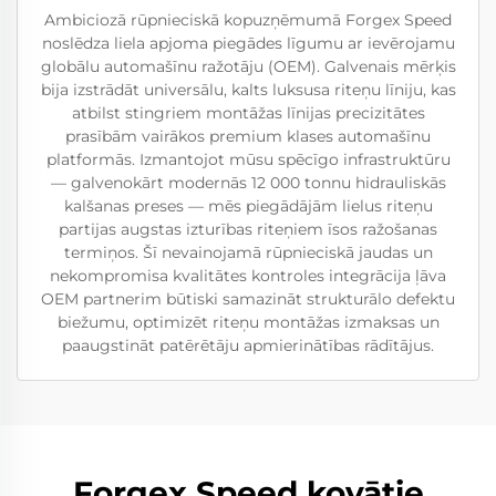
Ambiciozā rūpnieciskā kopuzņēmumā Forgex Speed
noslēdza liela apjoma piegādes līgumu ar ievērojamu
globālu automašīnu ražotāju (OEM). Galvenais mērķis
bija izstrādāt universālu, kalts luksusa riteņu līniju, kas
atbilst stingriem montāžas līnijas precizitātes
prasībām vairākos premium klases automašīnu
platformās. Izmantojot mūsu spēcīgo infrastruktūru
— galvenokārt modernās 12 000 tonnu hidrauliskās
kalšanas preses — mēs piegādājām lielus riteņu
partijas augstas izturības riteņiem īsos ražošanas
termiņos. Šī nevainojamā rūpnieciskā jaudas un
nekompromisa kvalitātes kontroles integrācija ļāva
OEM partnerim būtiski samazināt strukturālo defektu
biežumu, optimizēt riteņu montāžas izmaksas un
paaugstināt patērētāju apmierinātības rādītājus.
Forgex Speed kovātie