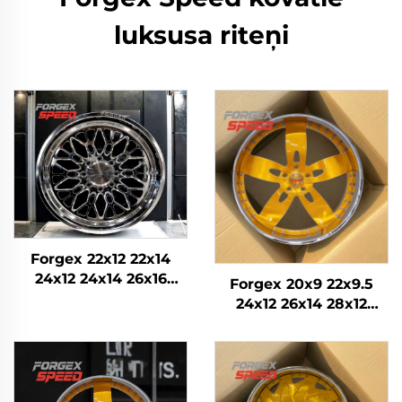
luksusa riteņi
Forgex 22x12 22x14
24x12 24x14 26x16
Forgex 20x9 22x9.5
Monobloka kausētie
24x12 26x14 28x12
4x4 Offroad 8x170
Pielāgoti kausētie
8x180 8x6.5 6x5.5 5x5
riteņi Hromēti riteņi
Kravas auto riteņi
Iegriezti diski Zelta
auto riteņu diski