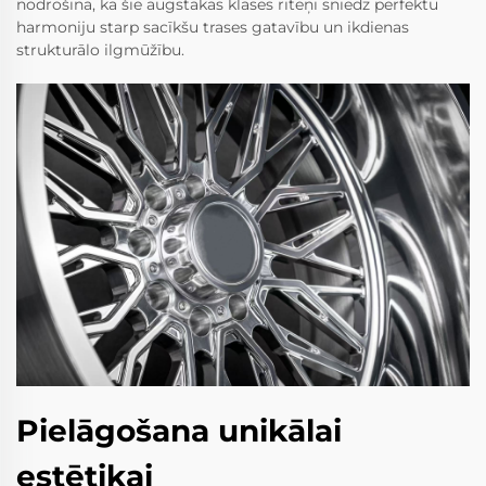
nodrošina, ka šie augstākās klases riteņi sniedz perfektu
harmoniju starp sacīkšu trases gatavību un ikdienas
strukturālo ilgmūžību.
Pielāgošana unikālai
estētikai