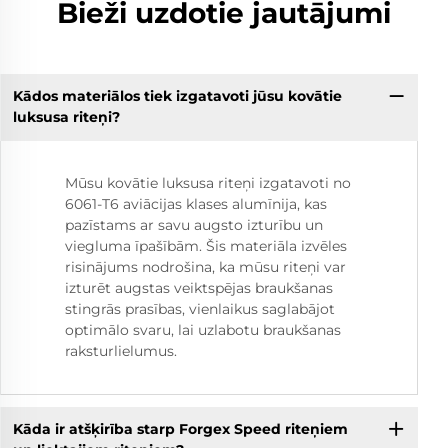
Bieži uzdotie jautājumi
Kādos materiālos tiek izgatavoti jūsu kovātie
luksusa riteņi?
Mūsu kovātie luksusa riteņi izgatavoti no
6061-T6 aviācijas klases alumīnija, kas
pazīstams ar savu augsto izturību un
viegluma īpašībām. Šis materiāla izvēles
risinājums nodrošina, ka mūsu riteņi var
izturēt augstas veiktspējas braukšanas
stingrās prasības, vienlaikus saglabājot
optimālo svaru, lai uzlabotu braukšanas
raksturlielumus.
Kāda ir atšķirība starp Forgex Speed riteņiem