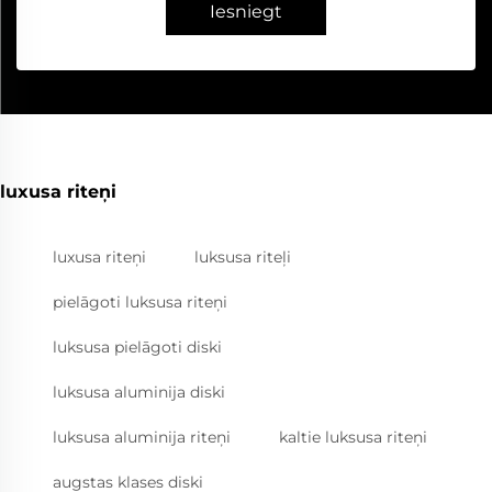
Iesniegt
luxusa riteņi
luxusa riteņi
luksusa riteļi
pielāgoti luksusa riteņi
luksusa pielāgoti diski
luksusa aluminija diski
luksusa aluminija riteņi
kaltie luksusa riteņi
augstas klases diski