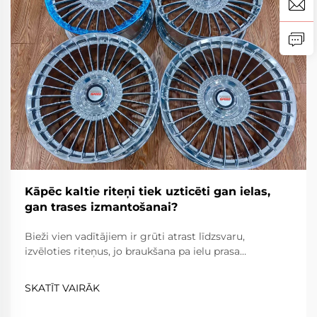
Kāpēc kaltie riteņi tiek uzticēti gan ielas,
gan trases izmantošanai?
Bieži vien vadītājiem ir grūti atrast līdzsvaru,
izvēloties riteņus, jo braukšana pa ielu prasa
uzticamību, komfortu un ceļa likumu ievērošanu,
savukārt braukšana pa trasi prasa ārkārtēju vieglumu,
SKATĪT VAIRĀK
izturību un precizitāti. Kaltie riteņi...