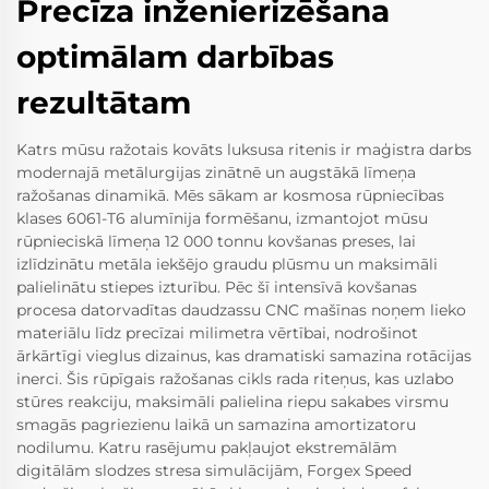
Precīza inženierizēšana
optimālam darbības
rezultātam
Katrs mūsu ražotais kovāts luksusa ritenis ir maģistra darbs
modernajā metālurgijas zinātnē un augstākā līmeņa
ražošanas dinamikā. Mēs sākam ar kosmosa rūpniecības
klases 6061-T6 alumīnija formēšanu, izmantojot mūsu
rūpnieciskā līmeņa 12 000 tonnu kovšanas preses, lai
izlīdzinātu metāla iekšējo graudu plūsmu un maksimāli
palielinātu stiepes izturību. Pēc šī intensīvā kovšanas
procesa datorvadītas daudzassu CNC mašīnas noņem lieko
materiālu līdz precīzai milimetra vērtībai, nodrošinot
ārkārtīgi vieglus dizainus, kas dramatiski samazina rotācijas
inerci. Šis rūpīgais ražošanas cikls rada riteņus, kas uzlabo
stūres reakciju, maksimāli palielina riepu sakabes virsmu
smagās pagriezienu laikā un samazina amortizatoru
nodilumu. Katru rasējumu pakļaujot ekstremālām
digitālām slodzes stresa simulācijām, Forgex Speed