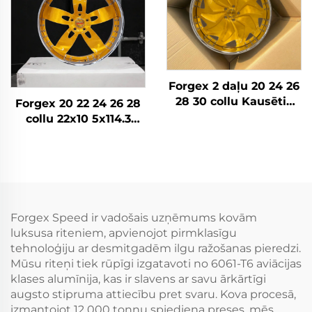
Forgex 2 daļu 20 24 26
28 30 collu Kausētie
Forgex 20 22 24 26 28
riteņi Personīgā auto
collu 22x10 5x114.3
diski 5x114.3 5x115
5x115 5x120.7 2 daļu
5x120 Zelta Hroma
Zelta auto riteņu diski
auto diski
Kausēti pielāgoti riteņi
Forgex Speed ir vadošais uzņēmums kovām
luksusa riteniem, apvienojot pirmklasīgu
tehnoloģiju ar desmitgadēm ilgu ražošanas pieredzi.
Mūsu riteņi tiek rūpīgi izgatavoti no 6061-T6 aviācijas
klases alumīnija, kas ir slavens ar savu ārkārtīgi
augsto stipruma attiecību pret svaru. Kova procesā,
izmantojot 12 000 tonnu spiediena preses, mēs