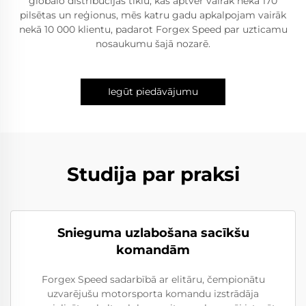
globālo distribūcijas tīklu, kas aptver vairāk nekā 170
pilsētas un reģionus, mēs katru gadu apkalpojam vairāk
nekā 10 000 klientu, padarot Forgex Speed par uzticamu
nosaukumu šajā nozarē.
Iegūt piedāvājumu
Studija par praksi
Snieguma uzlabošana sacīkšu
komandām
Forgex Speed sadarbībā ar elitāru, čempionātu
uzvarējušu motorsporta komandu izstrādāja