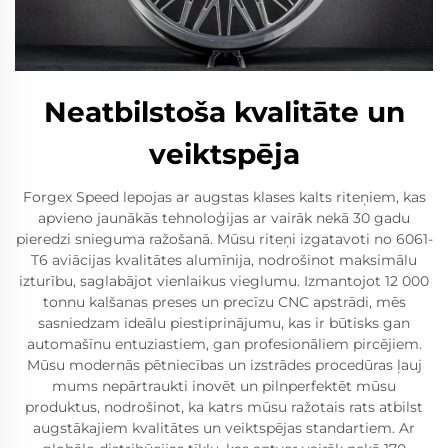
Neatbilstoša kvalitāte un
veiktspēja
Forgex Speed lepojas ar augstas klases kalts riteņiem, kas
apvieno jaunākās tehnoloģijas ar vairāk nekā 30 gadu
pieredzi snieguma ražošanā. Mūsu riteņi izgatavoti no 6061-
T6 aviācijas kvalitātes alumīnija, nodrošinot maksimālu
izturību, saglabājot vienlaikus vieglumu. Izmantojot 12 000
tonnu kalšanas preses un precīzu CNC apstrādi, mēs
sasniedzam ideālu piestiprinājumu, kas ir būtisks gan
automašīnu entuziastiem, gan profesionāliem pircējiem.
Mūsu modernās pētniecības un izstrādes procedūras ļauj
mums nepārtraukti inovēt un pilnperfektēt mūsu
produktus, nodrošinot, ka katrs mūsu ražotais rats atbilst
augstākajiem kvalitātes un veiktspējas standartiem. Ar