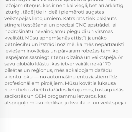
ražojam riteņus, kas ir ne tikai viegli, bet arī ārkārtīgi
izturīgi, tādēļ tie ir ideāli piemēroti augstas
veiktspējas lietojumiem. Katrs rats tiek pakļauts
stingrai testēšanai un precīzai CNC apstrādei, lai
nodrošinātu nevainojamu pieguldi un virsmas
kvalitāti. Mūsu apņemšanās attīstīt jaunāko
pētniecību un izstrādi nozīmē, ka mēs nepārtraukti
ieviešam inovācijas un pārvaram robežas tam, ko
iespējams sasniegt riteņu dizainā un veiktspējā. Ar
savu globālo klāstu, kas ietver vairāk nekā 170
pilsētas un reģionus, mēs apkalpojam dažādu
klientu loku — no automašīnu entuziastiem līdz
profesionāliem pircējiem. Mūsu kovātie luksusa
riteņi tiek uzticēti dažādos lietojumos, tostarp ielās,
sacīkstēs un OEM programmu ietvaros, kas
atspoguļo mūsu dedikāciju kvalitātei un veiktspējai.