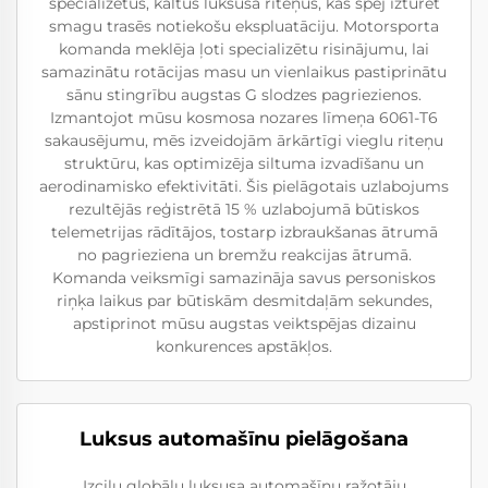
specializētus, kaltus luksusa riteņus, kas spēj izturēt
smagu trasēs notiekošu ekspluatāciju. Motorsporta
komanda meklēja ļoti specializētu risinājumu, lai
samazinātu rotācijas masu un vienlaikus pastiprinātu
sānu stingrību augstas G slodzes pagriezienos.
Izmantojot mūsu kosmosa nozares līmeņa 6061-T6
sakausējumu, mēs izveidojām ārkārtīgi vieglu riteņu
struktūru, kas optimizēja siltuma izvadīšanu un
aerodinamisko efektivitāti. Šis pielāgotais uzlabojums
rezultējās reģistrētā 15 % uzlabojumā būtiskos
telemetrijas rādītājos, tostarp izbraukšanas ātrumā
no pagrieziena un bremžu reakcijas ātrumā.
Komanda veiksmīgi samazināja savus personiskos
riņķa laikus par būtiskām desmitdaļām sekundes,
apstiprinot mūsu augstas veiktspējas dizainu
konkurences apstākļos.
Luksus automašīnu pielāgošana
Izcilu globālu luksusa automašīnu ražotāju