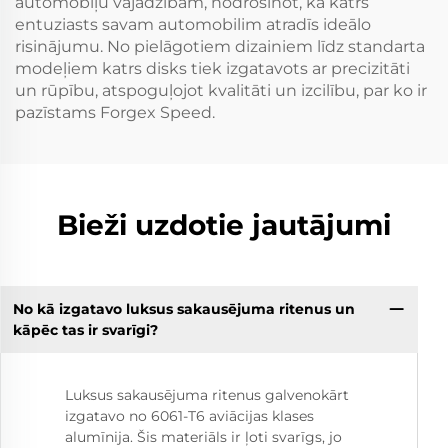
automobiļu vajadzībām, nodrošinot, ka katrs
entuziasts savam automobilim atradīs ideālo
risinājumu. No pielāgotiem dizainiem līdz standarta
modeļiem katrs disks tiek izgatavots ar precizitāti
un rūpību, atspoguļojot kvalitāti un izcilību, par ko ir
pazīstams Forgex Speed.
Bieži uzdotie jautājumi
No kā izgatavo luksus sakausējuma ritenus un
kāpēc tas ir svarīgi?
Luksus sakausējuma ritenus galvenokārt
izgatavo no 6061-T6 aviācijas klases
alumīnija. Šis materiāls ir ļoti svarīgs, jo