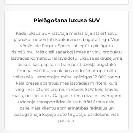
Pielāgošana luxusa SUV
Kāda luksus SUV ražotāja mērķis bija atšķirt savu
jaunāko modeli ļoti konkurences bagātā tirgū. Viņi
vērsās pie Forgex Speed, lai iegūtu pielāgotu
risinājumu. Mēs cieši sadarbojāmies ar viņu produktu
izstrādes komandu, lai izveidotu luksusa sakausējuma
diskus, kas papildina transportlīdzekļa augstākā
līmeņa estētiku, vienlaikus nodrošinot optimālu
veiktspēju. Izmantojot mūsu spēcīgos 12 000 tonnu
kala preses aparātus, mēs izstrādājām riteni, kurš
viegli var izturēt premium klases SUV lielo kravas
masu, neizliecoties. Galīgais riteņa dizains ievērojami
uzlaboja transportlīdzekļa stabilitāti ārpus ceļa,
palielināja klientu apmierinātības rādītājus un
paaugstināja kopējo auto tirgotāju pārdošanu visā
pasaulē.