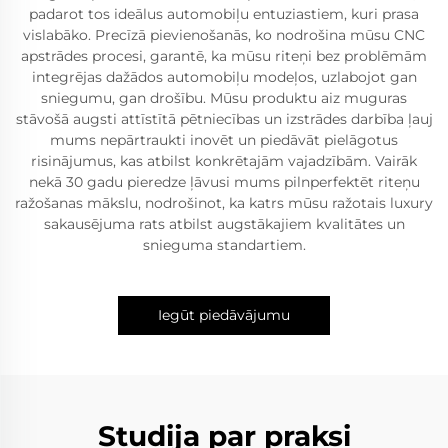
padarot tos ideālus automobiļu entuziastiem, kuri prasa
vislabāko. Precīzā pievienošanās, ko nodrošina mūsu CNC
apstrādes procesi, garantē, ka mūsu riteņi bez problēmām
integrējas dažādos automobiļu modeļos, uzlabojot gan
sniegumu, gan drošību. Mūsu produktu aiz muguras
stāvošā augsti attīstītā pētniecības un izstrādes darbība ļauj
mums nepārtraukti inovēt un piedāvāt pielāgotus
risinājumus, kas atbilst konkrētajām vajadzībām. Vairāk
nekā 30 gadu pieredze ļāvusi mums pilnperfektēt riteņu
ražošanas mākslu, nodrošinot, ka katrs mūsu ražotais luxury
sakausējuma rats atbilst augstākajiem kvalitātes un
snieguma standartiem.
Iegūt piedāvājumu
Studija par praksi