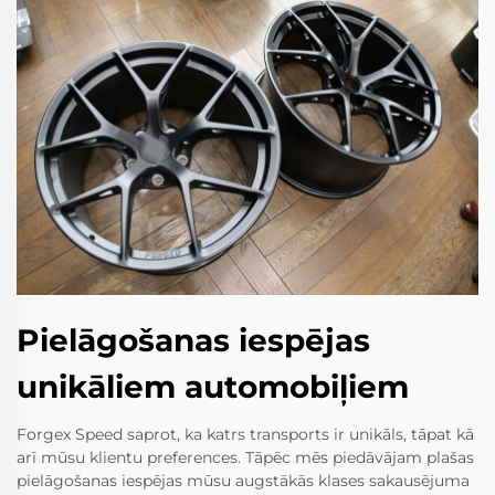
Pielāgošanas iespējas
unikāliem automobiļiem
Forgex Speed saprot, ka katrs transports ir unikāls, tāpat kā
arī mūsu klientu preferences. Tāpēc mēs piedāvājam plašas
pielāgošanas iespējas mūsu augstākās klases sakausējuma