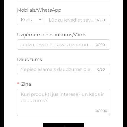
Mobilais/WhatsApp
Kods
0/100
Uzņēmuma nosaukums/Vārds
0/100
Daudzums
0/50
Ziņa
0/1000