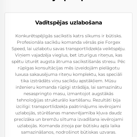
Vadītspējas uzlabošana
Konkurētspējīgās sacīkstīs katrs sīkums ir būtisks.
Profesionāla sacīkšu komanda vērsās pie Forgex
Speed, lai uzlabotu savas transportlīdzekļa veiktspēju.
Viņiem vajadzēja vieglus, bet izturīgus riteņus, kas
spētu izturēt augsta ātruma sacīkstīšanās stresu. Pēc
rūpīgas konsultācijas mēs izveidojām pielāgotu
luxusa sakausējuma riteņu komplektu, kas speciāli
tika izstrādāts viņu sacīkšu apstākļiem. Mūsu
inženieru komanda rūpīgi strādāja, lai samazinātu
nesaspringto masu, izmantojot augstākās
tehnoloģijas strukturālo kartēšanu. Rezultāti bija
izcilīgi: transportlīdzekļa paātrinājums ievērojami
uzlabojās, stūrēšanas manevrējamība kļuva daudz
precīzāka un bremžu siltuma izvadīšana ievērojami
uzlabojās. Komanda ziņoja par būtisku apļa laika
samazināšanos, nodrošinot būtiskas uzvaras.