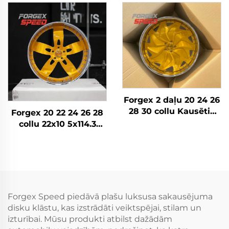
8x180 8x6.5 6x5.5 5x5
riteņi Hromēti riteņi
Kravas auto riteņi
Iegriezti diski Zelta
auto riteņu diski
Forgex 2 daļu 20 24 26
28 30 collu Kausētie
Forgex 20 22 24 26 28
riteņi Personīgā auto
collu 22x10 5x114.3
diski 5x114.3 5x115
5x115 5x120.7 2 daļu
5x120 Zelta Hroma
Zelta auto riteņu diski
auto diski
Kausēti pielāgoti riteņi
Forgex Speed piedāvā plašu luksusa sakausējuma
disku klāstu, kas izstrādāti veiktspējai, stilam un
izturībai. Mūsu produkti atbilst dažādām