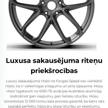
Luxusa sakausējuma riteņu
priekšrocības
Luxury sakausējuma riteņi no Forgex Speed nav vienkārši
riteņi; tie ir veiksmīgas sniegumu un stila izpausme. Mūsu
riteņi izgatavoti no 6061-T6 aviācijas kvalitātes alumīnija,
nodrošinot gan vieglumu, gan lielisku izturību. Mūsu
izmantotais 12 000 tonnu kala process garantē, ka katrs rats
saglabā perfektu līdzsvaru starp izturību un skaistumu,