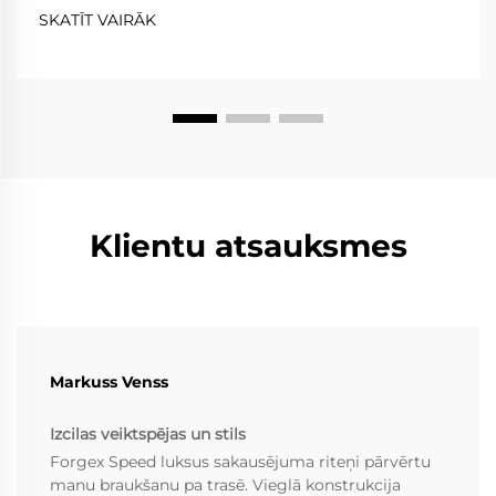
savukārt braukšana pa trasi prasa ārkārtēju vieglumu,
SKATĪT VAIRĀK
izturību un precizitāti. Kaltie riteņi...
Klientu atsauksmes
Markuss Venss
Izcilas veiktspējas un stils
Forgex Speed luksus sakausējuma riteņi pārvērtu
manu braukšanu pa trasē. Vieglā konstrukcija