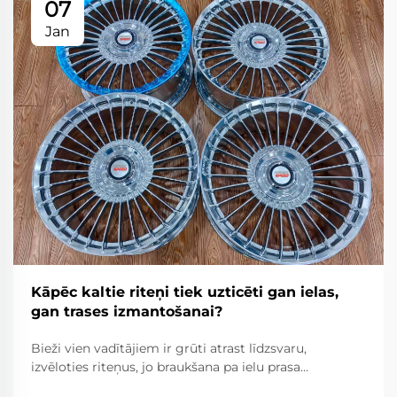
07
Jan
Kāpēc kaltie riteņi tiek uzticēti gan ielas,
gan trases izmantošanai?
Bieži vien vadītājiem ir grūti atrast līdzsvaru,
izvēloties riteņus, jo braukšana pa ielu prasa
uzticamību, komfortu un ceļa likumu ievērošanu,