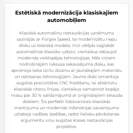
Estētiskā modernizācija klasiskajiem
automobiļiem
Klasiskā automašīnu restaurācijas uzņēmums
sazinājās ar Forgex Speed, lai modernizētu riepu
disku uz klasiskā modeļa. Viņi vēlējās saglabāt
automašīnas klasisko uzbūvi, vienlaikus iekļaujot
modernās veiktspējas tehnoloģijas. Mēs viņiem
nodrošinājām luksusa sakausējuma disku, kas
apvienoja laika izcilu dizainu ar jaunākajām materiālu
un ražošanas tehnoloģijām. Jaunie diski izmantoja
augstas precizitātes CNC frezēšanu, lai atkārtotu
klasiskās riteņu līnijas, vienlaikus samazinot kopējo
masu par 30 % salīdzinājumā ar oriģinālajiem tērauda
diskiem. Šis perfekti līdzsvarotais klasiskās
mantojuma un modernās inženierijas savienojums
uzlaboja vadības īpašības, radot lielisku pārdošanas
argumentu viņu augstas klases restaurācijas
projektos.