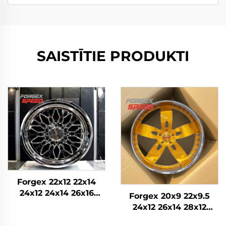
SAISTĪTIE PRODUKTI
Forgex 22x12 22x14
24x12 24x14 26x16
Forgex 20x9 22x9.5
Monobloka kausētie
24x12 26x14 28x12
4x4 Offroad 8x170
Pielāgoti kausētie