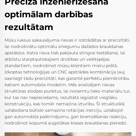
Precīza inženierizēšana
optimālam darbības
rezultātam
Mūsu luksus sakausējuma rievas ir izstrādātas ar precizitāti,
lai nodrošinātu optimālu sniegumu dažādos braukšanas
apstākļos. Katra rieva tiek pakļauta stingrai testēšanai, lai
atbilstu starptautiskajiem drošības un veiktspējas
standartiem, nodrošinot mūsu klientiem mieru prātā.
Izkoptas tehnoloģijas un CNC apstrādes kombinācija ļauj
sasniegt tādu precizitāti, kas garantē perfektu piemērotību
katram automobiļa modelim. Mēs analizējam rievas
struktūras slodzes punktus, lai noņemtu lieko materiālu tur,
kur tas nav nepieciešams, rezultātā iegūstot vieglāku
konstrukciju, kas tomēr nemazina izturību. Šī strukturālā
uzlabošana būtiski samazina rotācijas inerciju, uzlabojot
gan automobiļa paātrinājumu, gan bremzēšanas reakciju,
nodrošinot kopumā augstākas klases braukšanas pieredzi.