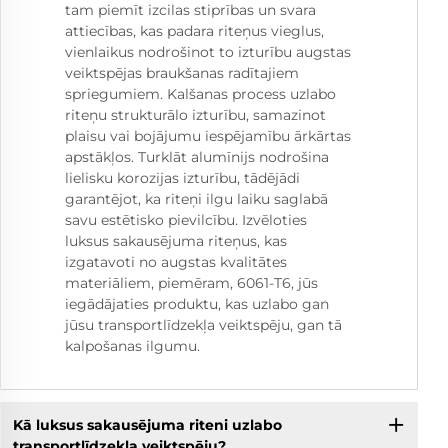
tam piemīt izcilas stiprības un svara
attiecības, kas padara riteņus vieglus,
vienlaikus nodrošinot to izturību augstas
veiktspējas braukšanas radītajiem
spriegumiem. Kalšanas process uzlabo
riteņu strukturālo izturību, samazinot
plaisu vai bojājumu iespējamību ārkārtas
apstākļos. Turklāt alumīnijs nodrošina
lielisku korozijas izturību, tādējādi
garantējot, ka riteņi ilgu laiku saglabā
savu estētisko pievilcību. Izvēloties
luksus sakausējuma riteņus, kas
izgatavoti no augstas kvalitātes
materiāliem, piemēram, 6061-T6, jūs
iegādājaties produktu, kas uzlabo gan
jūsu transportlīdzekļa veiktspēju, gan tā
kalpošanas ilgumu.
Kā luksus sakausējuma riteni uzlabo
transportlīdzekļa veiktspēju?