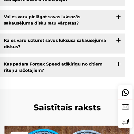
Vai es varu pielāgot savas luksozās
sakausējuma disku ratu vārpstas?
Kā es varu uzturēt savus luksusa sakausējuma
diskus?
Kas padara Forgex Speed atšķirīgu no citiem
riteņu ražotājiem?
Saistītais raksts