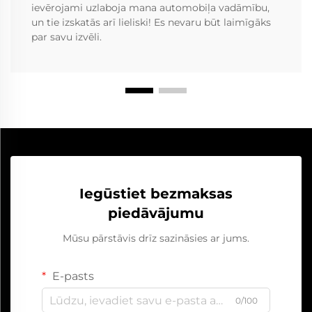
ievērojami uzlaboja mana automobiļa vadāmību,
un tie izskatās arī lieliski! Es nevaru būt laimīgāks
par savu izvēli.
Iegūstiet bezmaksas
piedāvājumu
Mūsu pārstāvis drīz sazināsies ar jums.
E-pasts
0/100