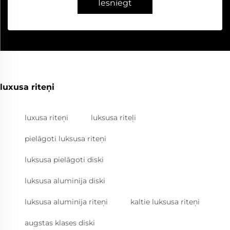
Iesniegt
luxusa riteņi
luxusa riteņi
luksusa riteļi
pielāgoti luksusa riteņi
luksusa pielāgoti diski
luksusa aluminija diski
luksusa aluminija riteņi
kaltie luksusa riteņi
augstas klases diski