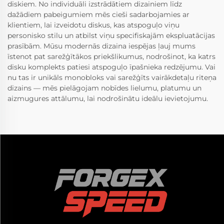
diskiem. No individuāli izstrādātiem dizainiem līdz
dažādiem pabeigumiem mēs cieši sadarbojamies ar
klientiem, lai izveidotu diskus, kas atspoguļo viņu
personisko stilu un atbilst viņu specifiskajām ekspluatācijas
prasībām. Mūsu modernās dizaina iespējas ļauj mums
īstenot pat sarežģītākos priekšlikumus, nodrošinot, ka katrs
disku komplekts patiesi atspoguļo īpašnieka redzējumu. Vai
nu tas ir unikāls monobloks vai sarežģīts vairākdetaļu riteņa
dizains — mēs pielāgojam nobīdes lielumu, platumu un
aizmugures attālumu, lai nodrošinātu ideālu ievietojumu.