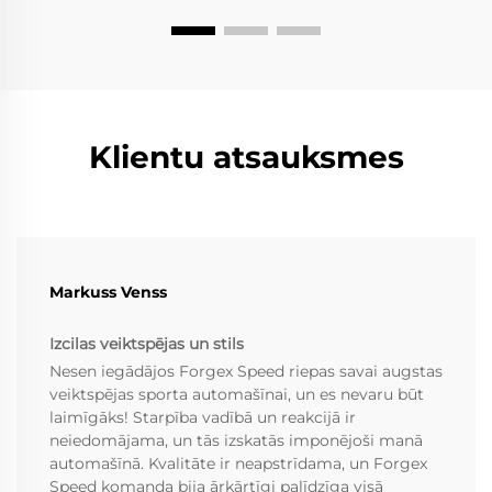
Klientu atsauksmes
Markuss Venss
Izcilas veiktspējas un stils
Nesen iegādājos Forgex Speed riepas savai augstas
veiktspējas sporta automašīnai, un es nevaru būt
laimīgāks! Starpība vadībā un reakcijā ir
neiedomājama, un tās izskatās imponējoši manā
automašīnā. Kvalitāte ir neapstrīdama, un Forgex
Speed komanda bija ārkārtīgi palīdzīga visā