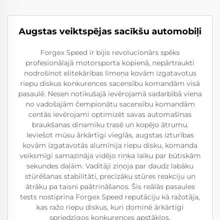
Augstas veiktspējas sacīkšu automobiļi
Forgex Speed ir bijis revolucionārs spēks
profesionālajā motorsporta kopienā, nepārtraukti
nodrošinot elitekārības līmeņa kovām izgatavotus
riepu diskus konkurences sacensību komandām visā
pasaulē. Nesen notikušajā ievērojamā sadarbībā viena
no vadošajām čempionātu sacensību komandām
centās ievērojami optimizēt savas automašīnas
braukšanas dinamiku trasē un kopējo ātrumu.
Ieviešot mūsu ārkārtīgi vieglās, augstas izturības
kovām izgatavotās alumīnija riepu disku, komanda
veiksmīgi samazināja vidējo riņķa laiku par būtiskām
sekundes daļām. Vadītāji ziņoja par daudz labāku
stūrēšanas stabilitāti, precīzāku stūres reakciju un
ātrāku pa taisni paātrināšanos. Šis reālās pasaules
tests nostiprina Forgex Speed reputāciju kā ražotāja,
kas ražo riepu diskus, kuri dominē ārkārtīgi
spriedzīgos konkurences apstākļos.