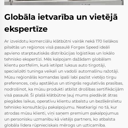
Globāla ietvarība un vietējā
ekspertīze
Ar izveidotu komerciālu klātbūtni vairāk nekā 170 lielākos
pilsētās un reģionos visā pasaulē Forgex Speed ideāli
apvieno starptautiskās distribūcijas loģistikas un lokālo
tehnisko ekspertīzi. Mēs kalpojam dažādam globālam
klientu portfelim, kurā ietilpst luksus auto tirgotāji,
specializēti tuninga veikali un vadoši automašīnu ražotāji.
Mūsu reģionālās komandas īpaši labi pazīst vietējo tirgu
preferences, ceļu apstākļus un stingrās regulatīvās prasības,
nodrošinot, ka mūsu produkti atbilst drošības sertifikācijām
visā pasaulē. Šī plašā klātbūtne ļauj mums piedāvāt ātras
piegādes laikus, operatīvu klientu atbalstu un bezšķērslietu
tehnisko konsultāciju pakalpojumu. Neatkarīgi no tā, kur
atrodas mūsu klienti, viņi saņem premium pakalpojumus
un personisku uzmanību kā vietējs partners, ko atbalsta
globāla līdera rūpnieciskais mērogs un uzticamība.