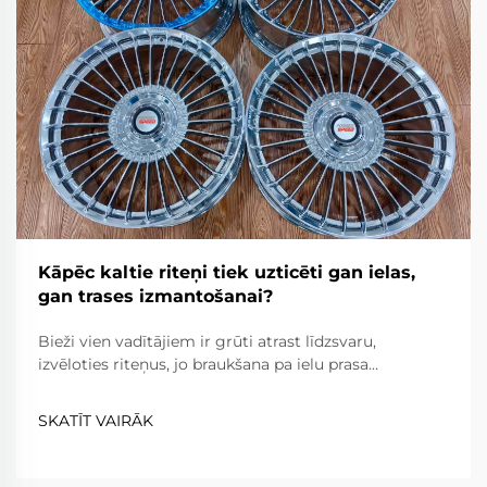
Kāpēc kaltie riteņi tiek uzticēti gan ielas,
gan trases izmantošanai?
Bieži vien vadītājiem ir grūti atrast līdzsvaru,
izvēloties riteņus, jo braukšana pa ielu prasa
uzticamību, komfortu un ceļa likumu ievērošanu,
savukārt braukšana pa trasi prasa ārkārtēju vieglumu,
SKATĪT VAIRĀK
izturību un precizitāti. Kaltie riteņi...