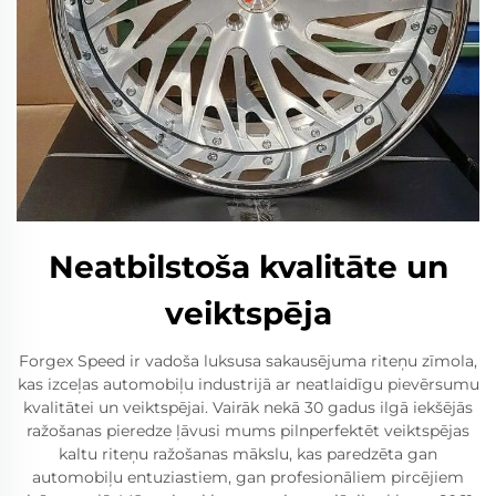
Neatbilstoša kvalitāte un
veiktspēja
Forgex Speed ir vadoša luksusa sakausējuma riteņu zīmola,
kas izceļas automobiļu industrijā ar neatlaidīgu pievērsumu
kvalitātei un veiktspējai. Vairāk nekā 30 gadus ilgā iekšējās
ražošanas pieredze ļāvusi mums pilnperfektēt veiktspējas
kaltu riteņu ražošanas mākslu, kas paredzēta gan
automobiļu entuziastiem, gan profesionāliem pircējiem