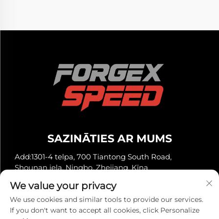
SAZINĀTIES AR MUMS
Add:1301-4 telpa, 700 Tiantong South Road,
Shounan iela, Ningbo, Zhejiang, Ķīna
Tālrunis:
+86-13929561315
We value your privacy
E-pasts:
[email protected]
We use cookies and similar tools to provide our services.
If you don't want to accept all cookies, click Personalize