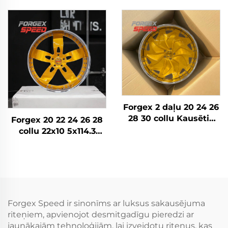
8x180 8x6.5 6x5.5 5x5
riteņi Hromēti riteņi
Kravas auto riteņi
Iegriezti diski Zelta
auto riteņu diski
Forgex 2 daļu 20 24 26
28 30 collu Kausētie
Forgex 20 22 24 26 28
riteņi Personīgā auto
collu 22x10 5x114.3
diski 5x114.3 5x115
5x115 5x120.7 2 daļu
5x120 Zelta Hroma
Zelta auto riteņu diski
auto diski
Kausēti pielāgoti riteņi
Forgex Speed ir sinonīms ar luksus sakausējuma
riteņiem, apvienojot desmitgadīgu pieredzi ar
jaunākajām tehnoloģijām, lai izveidotu riteņus, kas