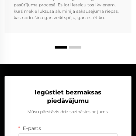
pasūtījuma procesā. Es ļoti ieteicu tos ikvienam,
kurš meklē luksusa aluminija sakausējuma riepas,
kas nodrošina gan veiktspēju, gan estētiku.
Iegūstiet bezmaksas
piedāvājumu
Mūsu pārstāvis drīz sazināsies ar jums.
E-pasts