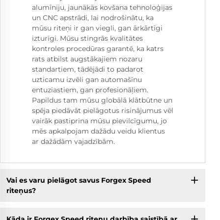
alumīniju, jaunākās kovšana tehnoloģijas
un CNC apstrādi, lai nodrošinātu, ka
mūsu riteņi ir gan viegli, gan ārkārtīgi
izturīgi. Mūsu stingrās kvalitātes
kontroles procedūras garantē, ka katrs
rats atbilst augstākajiem nozaru
standartiem, tādējādi to padarot
uzticamu izvēli gan automašīnu
entuziastiem, gan profesionāļiem.
Papildus tam mūsu globālā klātbūtne un
spēja piedāvāt pielāgotus risinājumus vēl
vairāk pastiprina mūsu pievilcīgumu, jo
mēs apkalpojam dažādu veidu klientus
ar dažādām vajadzībām.
Vai es varu pielāgot savus Forgex Speed
riteņus?
Kāda ir Forgex Speed riteņu darbība saistībā ar