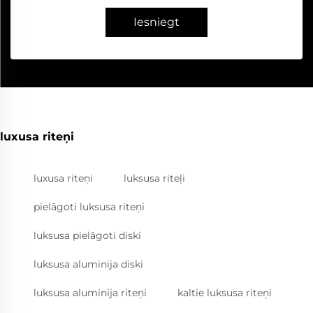
Iesniegt
luxusa riteņi
luxusa riteņi
luksusa riteļi
pielāgoti luksusa riteņi
luksusa pielāgoti diski
luksusa aluminija diski
luksusa aluminija riteņi
kaltie luksusa riteņi