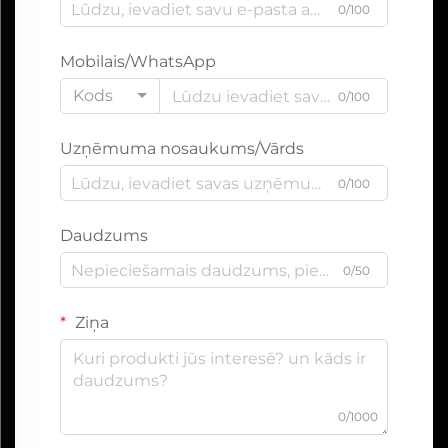
0/100
Mobilais/WhatsApp
Kods
0/100
Uzņēmuma nosaukums/Vārds
0/100
Daudzums
0/50
Ziņa
0/1000