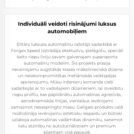
Individuāli veidoti risinājumi luksus
automobiļiem
Elitārs luksusa automašīnu ražotājs sadarbībā ar
Forgex Speed izstrādāja ekskluzīvu, pielāgotu, speciāli
kalto riepu līniju savam galvenajam supersporta
automašīnu modelim. Šis projekts prasīja
nevainojamu augstākās klases mākslinieciskā dizaina
un neiekompromitētas mehāniskās veiktspējas
apvienojumu. Mūsu inženieru komanda cieši
sadarbojās ar to vadošajiem dizaineriem, lai izveidotu
riepu profilu, kas papildinātu automašīnas agresīvās,
aerodinamiskās līnijas, vienlaikus ievērojami
samazinot nesaspringto masu. Galīgais produkts ceļā
nodrošināja ievērojamu estētisku iespaidu un būtiski
uzlaboja automašīnas vadāmības dinamiku, saņemot
lielu atzinību no autožurnālistiem un premium
klientiem visā pasaulē.