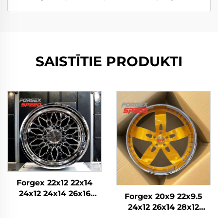
SAISTĪTIE PRODUKTI
Forgex 22x12 22x14
24x12 24x14 26x16
Forgex 20x9 22x9.5
Monobloka kausētie
24x12 26x14 28x12
4x4 Offroad 8x170
Pielāgoti kausētie