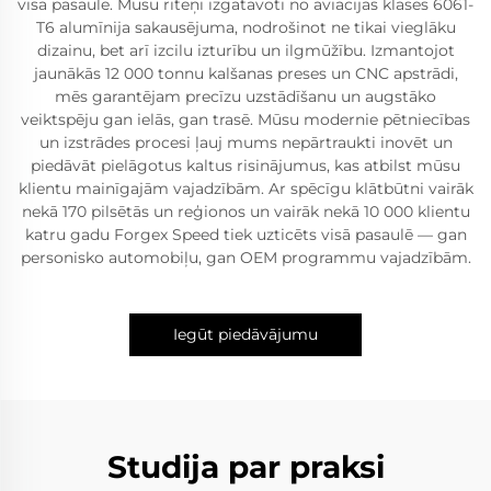
visā pasaulē. Mūsu riteņi izgatavoti no aviācijas klases 6061-
T6 alumīnija sakausējuma, nodrošinot ne tikai vieglāku
dizainu, bet arī izcilu izturību un ilgmūžību. Izmantojot
jaunākās 12 000 tonnu kalšanas preses un CNC apstrādi,
mēs garantējam precīzu uzstādīšanu un augstāko
veiktspēju gan ielās, gan trasē. Mūsu modernie pētniecības
un izstrādes procesi ļauj mums nepārtraukti inovēt un
piedāvāt pielāgotus kaltus risinājumus, kas atbilst mūsu
klientu mainīgajām vajadzībām. Ar spēcīgu klātbūtni vairāk
nekā 170 pilsētās un reģionos un vairāk nekā 10 000 klientu
katru gadu Forgex Speed tiek uzticēts visā pasaulē — gan
personisko automobiļu, gan OEM programmu vajadzībām.
Iegūt piedāvājumu
Studija par praksi