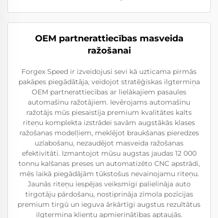
OEM partnerattiecības masveida
ražošanai
Forgex Speed ir izveidojusi sevi kā uzticama pirmās
pakāpes piegādātāja, veidojot stratēģiskas ilgtermiņa
OEM partnerattiecības ar lielākajiem pasaules
automašīnu ražotājiem. Ievērojams automašīnu
ražotājs mūs piesaistīja premium kvalitātes kalts
riteņu komplekta izstrādei savām augstākās klases
ražošanas modelļiem, meklējot braukšanas pieredzes
uzlabošanu, nezaudējot masveida ražošanas
efektivitāti. Izmantojot mūsu augstas jaudas 12 000
tonnu kalšanas preses un automatizēto CNC apstrādi,
mēs laikā piegādājām tūkstošus nevainojamu riteņu.
Jaunās riteņu iespējas veiksmīgi palielināja auto
tirgotāju pārdošanu, nostiprināja zīmola pozīcijas
premium tirgū un ieguva ārkārtīgi augstus rezultātus
ilgtermiņa klientu apmierinātības aptaujās.