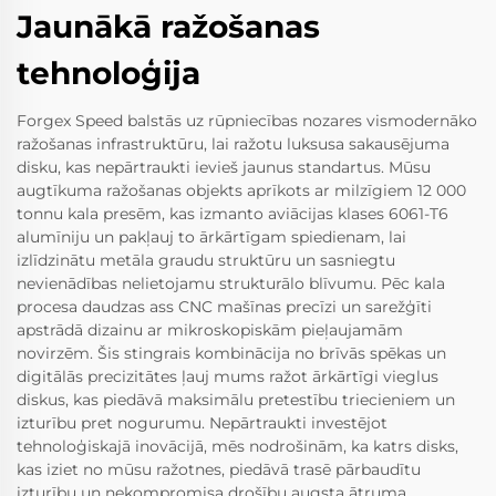
Jaunākā ražošanas
tehnoloģija
Forgex Speed balstās uz rūpniecības nozares vismodernāko
ražošanas infrastruktūru, lai ražotu luksusa sakausējuma
disku, kas nepārtraukti ievieš jaunus standartus. Mūsu
augtīkuma ražošanas objekts aprīkots ar milzīgiem 12 000
tonnu kala presēm, kas izmanto aviācijas klases 6061-T6
alumīniju un pakļauj to ārkārtīgam spiedienam, lai
izlīdzinātu metāla graudu struktūru un sasniegtu
nevienādības nelietojamu strukturālo blīvumu. Pēc kala
procesa daudzas ass CNC mašīnas precīzi un sarežģīti
apstrādā dizainu ar mikroskopiskām pieļaujamām
novirzēm. Šis stingrais kombinācija no brīvās spēkas un
digitālās precizitātes ļauj mums ražot ārkārtīgi vieglus
diskus, kas piedāvā maksimālu pretestību triecieniem un
izturību pret nogurumu. Nepārtraukti investējot
tehnoloģiskajā inovācijā, mēs nodrošinām, ka katrs disks,
kas iziet no mūsu ražotnes, piedāvā trasē pārbaudītu
izturību un nekompromisa drošību augsta ātruma