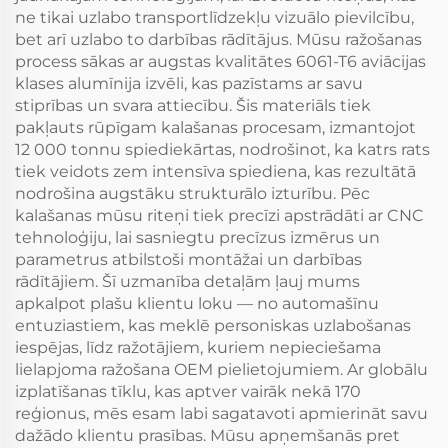
ne tikai uzlabo transportlīdzekļu vizuālo pievilcību,
bet arī uzlabo to darbības rādītājus. Mūsu ražošanas
process sākas ar augstas kvalitātes 6061-T6 aviācijas
klases alumīnija izvēli, kas pazīstams ar savu
stiprības un svara attiecību. Šis materiāls tiek
pakļauts rūpīgam kalašanas procesam, izmantojot
12 000 tonnu spiediekārtas, nodrošinot, ka katrs rats
tiek veidots zem intensīva spiediena, kas rezultātā
nodrošina augstāku strukturālo izturību. Pēc
kalašanas mūsu riteņi tiek precīzi apstrādāti ar CNC
tehnoloģiju, lai sasniegtu precīzus izmērus un
parametrus atbilstoši montāžai un darbības
rādītājiem. Šī uzmanība detaļām ļauj mums
apkalpot plašu klientu loku — no automašīnu
entuziastiem, kas meklē personiskas uzlabošanas
iespējas, līdz ražotājiem, kuriem nepieciešama
lielapjoma ražošana OEM pielietojumiem. Ar globālu
izplatīšanas tīklu, kas aptver vairāk nekā 170
reģionus, mēs esam labi sagatavoti apmierināt savu
dažādo klientu prasības. Mūsu apņemšanās pret