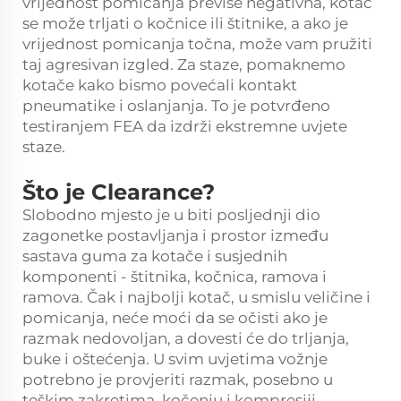
vrijednost pomicanja previše negativna, kotač
se može trljati o kočnice ili štitnike, a ako je
vrijednost pomicanja točna, može vam pružiti
taj agresivan izgled. Za staze, pomaknemo
kotače kako bismo povećali kontakt
pneumatike i oslanjanja. To je potvrđeno
testiranjem FEA da izdrži ekstremne uvjete
staze.
Što je Clearance?
Slobodno mjesto je u biti posljednji dio
zagonetke postavljanja i prostor između
sastava guma za kotače i susjednih
komponenti - štitnika, kočnica, ramova i
ramova. Čak i najbolji kotač, u smislu veličine i
pomicanja, neće moći da se očisti ako je
razmak nedovoljan, a dovesti će do trljanja,
buke i oštećenja. U svim uvjetima vožnje
potrebno je provjeriti razmak, posebno u
teškim zakretima, kočenju i kompresiji