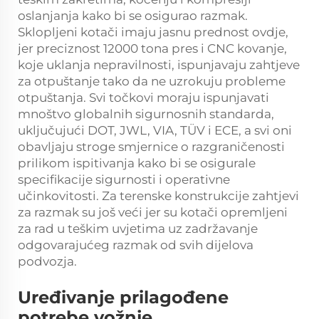
oslanjanja kako bi se osigurao razmak.
Sklopljeni kotači imaju jasnu prednost ovdje,
jer preciznost 12000 tona pres i CNC kovanje,
koje uklanja nepravilnosti, ispunjavaju zahtjeve
za otpuštanje tako da ne uzrokuju probleme
otpuštanja. Svi točkovi moraju ispunjavati
mnoštvo globalnih sigurnosnih standarda,
uključujući DOT, JWL, VIA, TÜV i ECE, a svi oni
obavljaju stroge smjernice o razgraničenosti
prilikom ispitivanja kako bi se osigurale
specifikacije sigurnosti i operativne
učinkovitosti. Za terenske konstrukcije zahtjevi
za razmak su još veći jer su kotači opremljeni
za rad u teškim uvjetima uz zadržavanje
odgovarajućeg razmak od svih dijelova
podvozja.
Uređivanje prilagođene
potrebe vožnje