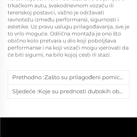
trkačkom autu, svakodnevnom vozaču ili
terenskoj postavci, važno je održavati
ravnotežu između performansi, sigurnosti i
estetike. Uz pravu uslugu prilagođavanja, sve je
to vrlo moguće. Odlična montaža je ono što
obično kolo pretvara u dio koji poboljšava
performanse i na koji vozači mogu vjerovati da
će biti sigurni, na bilo kojoj cesti ili stazi.
Prethodno :
Zašto su prilagođeni pomicanja potrebna za staggered setup kotača?
Sljedeće :
Koje su prednosti dubokih obronaka za oblikovanje vozila?