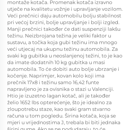
montaže kotača. Promenak kotača izravno
utječe na kvalitetu vožnje i upravljanje vozilom.
Veći prečnici daju automobilu bolju stabilnost
pri većoj brzini, bolje upravljanje i bolji izgled.
Manji prečnici također će dati suspenziji lakšu
težinu. Neizbrojana težina je veliki faktor u
sustavu, a točka koja gubi težinu ima mnogo
veći utjecaj na ukupnu težinu automobila. Za
svaki kg gubitka u neoslanjenoj težini, to je kao
da imate dodatnih 10 kg gubitka u masi
automobila. To će dobiti auto bolje ubrzanje i
kočenje. Naprimjer, kovan kolo koji ima
prečnik 17x8 i težinu samo 16,42 funte
napravljeno je za ovisnika o stazi u Valenciji.
Htio je izuzetno lagan kotač, ali je također
želio 1652 lbs opterećenje, što je idealno za
zloupotrebu staze, kao svaki gram stvarno
računa u tom pogledu. Širina kotača, koja se
mjeri u vrijednostima J, trebala bi biti jednaka
širini gume. Ako se ne podudaraju, to će