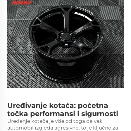
Uređivanje kotača: početna
točka performansi i sigurnosti
Uređenje kotača je više od toga da vaš
automobil izgleda agresivno, to je ključno za