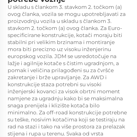
U skladu s člankom 3. stavkom 2. točkom (a)
ovog članka, vozila se mogu upotrebljavati za
proizvodnju vozila u skladu s člankom 3.
stavkom 2. točkom (a) ovog članka. Za Euro-
specificirane konstrukcije, kotači moraju biti
stabilni pri velikim brzinama i montiranje
mora biti precizno uz visoku inženjerinu
europskog vozila. JDM se usredotočuje na
lažje i agilnije kotače s čistim ugradnjom, a
pomak i veličina prilagođeni su za čvršće
zakretanje i brže upravljanje. Za AWD i
konstrukcije staza potrebni su visoki
inženjerski kovanci za visok obrtni moment
namjene za ugradnju kako bi se maksimalna
snaga prenijela i klizište kotača bilo
minimalno. Za off-road konstrukcije potrebne
su teške, nosivim kotačima koji se testiraju na
rad na stazi i tako na više prostora za prelazak
stijena i rupa u terenu. Svaka od vrsta