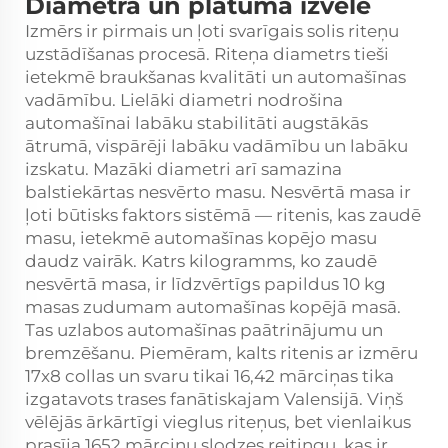
Diametra un platuma izvēle
Izmērs ir pirmais un ļoti svarīgais solis riteņu
uzstādīšanas procesā. Riteņa diametrs tieši
ietekmē braukšanas kvalitāti un automašīnas
vadāmību. Lielāki diametri nodrošina
automašīnai labāku stabilitāti augstākās
ātrumā, vispārēji labāku vadāmību un labāku
izskatu. Mazāki diametri arī samazina
balstiekārtas nesvērto masu. Nesvērtā masa ir
ļoti būtisks faktors sistēmā — ritenis, kas zaudē
masu, ietekmē automašīnas kopējo masu
daudz vairāk. Katrs kilogramms, ko zaudē
nesvērtā masa, ir līdzvērtīgs papildus 10 kg
masas zudumam automašīnas kopējā masā.
Tas uzlabos automašīnas paātrinājumu un
bremzēšanu. Piemēram, kalts ritenis ar izmēru
17x8 collas un svaru tikai 16,42 mārciņas tika
izgatavots trases fanātiskajam Valensijā. Viņš
vēlējās ārkārtīgi vieglus riteņus, bet vienlaikus
prasīja 1652 mārciņu slodzes reitingu, kas ir