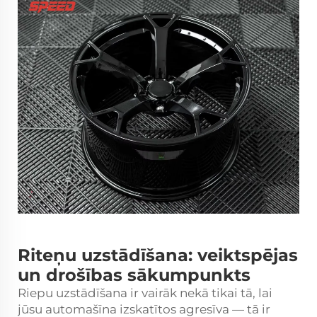
Riteņu uzstādīšana: veiktspējas
un drošības sākumpunkts
Riepu uzstādīšana ir vairāk nekā tikai tā, lai
jūsu automašīna izskatītos agresīva — tā ir