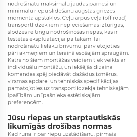
nodrošinātu maksimālu jaudas pārnesi un
minimālu riepu slīdēšanu augstās griezes
momenta apstākļos. Ceļu ārpus ceļa (off road)
transportlīdzekļiem nepieciešamas izturīgas,
slodzes reitingu nodrošinošas riepas, kas ir
testētas ekspluatācijai pa takām, lai
nodrošinātu lielāku brīvumu, pārvietojoties
pāri akmeņiem un terainā esošajām spraugām.
Katrs no šiem montāžas veidiem tiek veikts ar
individuālu montāžu, un iekšējās dizaina
komandas spēj piedāvāt dažādus izmērus,
virsmas apdarei un tehniskās specifikācijas,
pamatojoties uz transportlīdzekļa tehniskajām
īpašībām un īpašnieka estētiskajām
preferencēm.
Jūsu riepas un starptautiskās
likumīgās drošības normas
Kad runa ir par riepu uzstādīšanu, pirmais