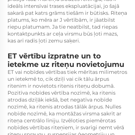
ideāls intensīvai trases ekspluatācijai, jo šajā
sakarā pat katrs grāms tiešām ir būtisks. Riteņa
platums, ko mēra ar J vērtībām, ir jāatbilst
riepu platumam. Ja tie neatbilst, tad riepas
kontaktpunkts ar ceļa virsmu būs ļoti mazs,
kas arī radīs ļoti zemu saķeri.
ET vērtību izpratne un to
ietekme uz riteņu novietojumu
ET vai nobīdes vērtības tiek mērītas milimetros
un ietekmē to, cik dziļi vai cik tālu ārpus
ritenim ir novietots ritenis riteņu dobumā.
Pozitīva nobīdes vērtība nozīmē, ka ritenis
atrodas dziļāk iekšā, bet negatīva nobīde
nozīmē, ka ritenis atrodas tālāk ārpus. Nulles
nobīde nozīmē, ka montāžas virsma sakrīt ar
riteņa centrālo līniju. Izvēloties piemērotas
nobīdes vērtības riteņiem, ir svarīgi ņemt vērā
riteņu spraugu, suspensijas ģeometriju un