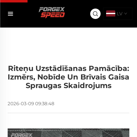
LV
Riteņu Uzstādīšanas Pamācība:
Izmērs, Nobīde Un Brīvais Gaisa
Spraugas Skaidrojums
2026-03-09 09:38:48