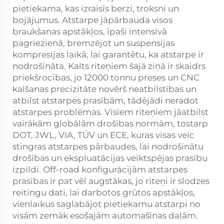
pietiekama, kas izraisīs berzi, troksni un
bojājumus. Atstarpe jāpārbauda visos
braukšanas apstākļos, īpaši intensīvā
pagriezienā, bremzējot un suspensijas
kompresijas laikā, lai garantētu, ka atstarpe ir
nodrošināta. Kalts riteņiem šajā ziņā ir skaidrs
priekšrocības, jo 12000 tonnu preses un CNC
kalšanas precizitāte novērš neatbilstības un
atbilst atstarpes prasībām, tādējādi neradot
atstarpes problēmas. Visiem riteņiem jāatbilst
vairākām globālām drošības normām, tostarp
DOT, JWL, VIA, TÜV un ECE, kuras visas veic
stingras atstarpes pārbaudes, lai nodrošinātu
drošības un ekspluatācijas veiktspējas prasību
izpildi. Off-road konfigurācijām atstarpes
prasības ir pat vēl augstākas, jo riteņi ir slodzes
reitingu dati, lai darbotos grūtos apstākļos,
vienlaikus saglabājot pietiekamu atstarpi no
visām zemāk esošajām automašīnas daļām.