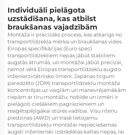
Individuāli pielāgota
uzstādīšana, kas atbilst
braukšanas vajadzībām
Montāža ir precīzāks process, kas atkarīgs no
transportlīdzekļa mērķa un braukšanas vides.
Eiropas specifikācijas (Euro spec)
transportlīdzekļiem riepas jābūt stabiliem
augstās ātrumās, un montāžai jābūt precīzai,
ņemot vērā Eiropas transportlīdzekļu augsto
inženierzinātnisko līmeni. Japānas tirgum
paredzēto (JDM) transportlīdzekļu montāža
koncentrējas uz vieglām un manevrējamākām
riepām ar tīru montāžu; nobīde un izmēri ir
pielāgoti ciešākiem pagriezieniem un
reaģētspējīgākai stūres vadībai. Visu riteņu
piedziņas (AWD) un trasē lietojamu
transportlīdzekļu montāžai nepieciešamas
augsti inženieriski izstrādātas kaltas riepas, lai