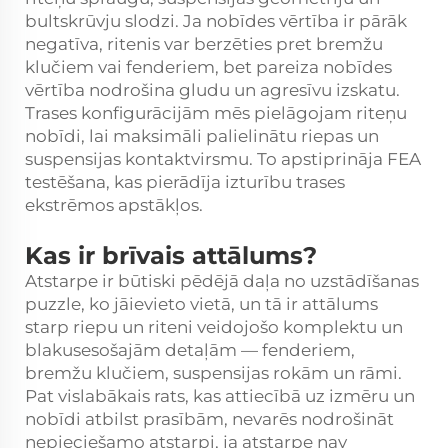
bultskrūvju slodzi. Ja nobīdes vērtība ir pārāk
negatīva, ritenis var berzēties pret bremžu
klučiem vai fenderiem, bet pareiza nobīdes
vērtība nodrošina gludu un agresīvu izskatu.
Trases konfigurācijām mēs pielāgojam riteņu
nobīdi, lai maksimāli palielinātu riepas un
suspensijas kontaktvirsmu. To apstiprināja FEA
testēšana, kas pierādīja izturību trases
ekstrēmos apstākļos.
Kas ir brīvais attālums?
Atstarpe ir būtiski pēdējā daļa no uzstādīšanas
puzzle, ko jāievieto vietā, un tā ir attālums
starp riepu un riteni veidojošo komplektu un
blakusesošajām detaļām — fenderiem,
bremžu klučiem, suspensijas rokām un rāmi.
Pat vislabākais rats, kas attiecībā uz izmēru un
nobīdi atbilst prasībām, nevarēs nodrošināt
nepieciešamo atstarpi, ja atstarpe nav