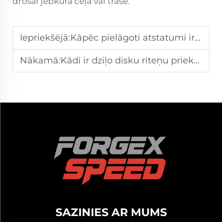
drošai jebkurā ceļā vai trasē.
Iepriekšējā:
Kāpēc pielāgoti atstatumi ir nepieciešami asimetriskiem riteņu komplektiem?
Nākamā:
Kādi ir dziļo disku riteņu priekšrocības transportlīdzekļa dizaina uzlabošanai?
SAZINIES AR MUMS