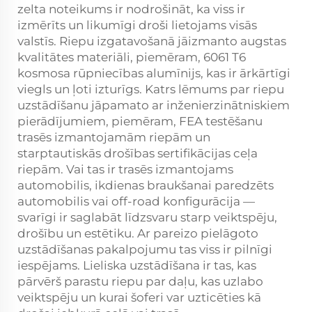
zelta noteikums ir nodrošināt, ka viss ir
izmērīts un likumīgi droši lietojams visās
valstīs. Riepu izgatavošanā jāizmanto augstas
kvalitātes materiāli, piemēram, 6061 T6
kosmosa rūpniecības alumīnijs, kas ir ārkārtīgi
viegls un ļoti izturīgs. Katrs lēmums par riepu
uzstādīšanu jāpamato ar inženierzinātniskiem
pierādījumiem, piemēram, FEA testēšanu
trasēs izmantojamām riepām un
starptautiskās drošības sertifikācijas ceļa
riepām. Vai tas ir trasēs izmantojams
automobilis, ikdienas braukšanai paredzēts
automobilis vai off-road konfigurācija —
svarīgi ir saglabāt līdzsvaru starp veiktspēju,
drošību un estētiku. Ar pareizo pielāgoto
uzstādīšanas pakalpojumu tas viss ir pilnīgi
iespējams. Lieliska uzstādīšana ir tas, kas
pārvērš parastu riepu par daļu, kas uzlabo
veiktspēju un kurai šoferi var uzticēties kā