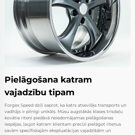
Pielāgošana katram
vajadzību tipam
Forgex Speed dziļi saprot, ka katrs atsevišķs transports un
vadītājs ir pilnīgi unikāls. Mūsu augstākās klases trīsdaļu
kovātie riteņi piedāvā neiedomājamas pielāgošanas
iespējas, ļaujot katram klientam precīzi pielāgot riteņus
savām specifiskajām ekspluatācijas vajadzībām un