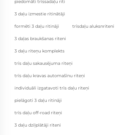
piedomāti trīssadaļu riti
3 daļu izmestie ritinātāji
formēti 3 daļu ritināji
trīsdaļu aluksnriteni
3 daļas braukšanas riteni
3 daļu riteņu komplekts
trīs daļu sakausējuma riteņi
trīs daļu kravas automašīnu riteņi
individuāli izgatavoti trīs daļu riteņi
pielāgoti 3 daļu ritināji
trīs daļu off-road riteņi
3 daļu dziļplātāji riteni