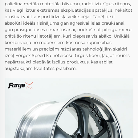
palielina metāla materiāla blīvumu, radot izturīgus riteņus,
kas viegli iztur ekstrēmas ekspluatācijas apstākļus, nekaitot
drošībai vai transportlīdzekļa veiktspējai. Tādēļ tie ir
absolūti ideāls risinājums gan agresīvai ielas braukšanai,
gan prasīgai trasēs izmantošanai, nodrošinot pilnīgu mieru
prātā šo riteņu lietotājiem, kuri pieprasa vislabāko. Unikālā
kombinācija no moderniem kosmosa rūpniecības
materiāliem un precīzām ražošanas tehnoloģijām skaidri
izceļ Forgex Speed kā noteicošu tirgus līderi, ļaujot mums
nepārtraukti piedāvāt izcilus produktus, kas atbilst
augstākajām kvalitātes prasībām.