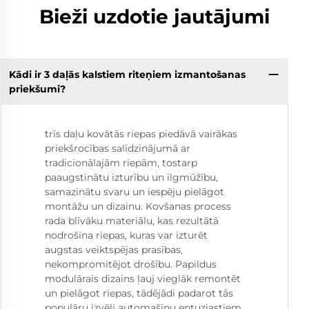
Bieži uzdotie jautājumi
Kādi ir 3 daļās kalstiem riteņiem izmantošanas
priekšumi?
trīs daļu kovātās riepas piedāvā vairākas
priekšrocības salīdzinājumā ar
tradicionālajām riepām, tostarp
paaugstinātu izturību un ilgmūžību,
samazinātu svaru un iespēju pielāgot
montāžu un dizainu. Kovšanas process
rada blīvāku materiālu, kas rezultātā
nodrošina riepas, kuras var izturēt
augstas veiktspējas prasības,
nekompromitējot drošību. Papildus
modulārais dizains ļauj vieglāk remontēt
un pielāgot riepas, tādējādi padarot tās
populāru izvēli automašīnu entuziastiem