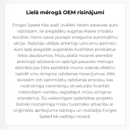
Lielā mērogā OEM risinājumi
Forgex Speed tika īpaši izvēlēts lielam pasaules auto
ražotājam, lai piegādātu augstas klases trīsdaļu
kovātās ritenis savai jaunajai snieguma automašīnu
sērijai. Ražotājs vēlējās ārkārtīgi uzticamu partneri,
kurš spēj piegādāt augstākās kvalitātes produktus
lielos daudzumos. Mūsu plašā nozares pieredze
precīzajā ražošanā un spēcīgā pasaules mēroga
distribūcijas tīkla palīdzībā mums izdevās efektīvi
izpildīt viņu stingros ražošanas nosacījumus. Mēs
ieviesām ļoti optimizētu ražošanas procesu, kas
nodrošināja vienmērīgu strukturālo kvalitāti
tūkstošiem vienību, saglabājot mūsu stingros
standartus. Šis veiksmīgais sadarbības projekts
būtiski nostiprināja mūsu turpmāko attiecību ar
oriģinālās aprīkojuma ražotāju un nostādīja Forgex
Speed kā vadītāju nozarē.