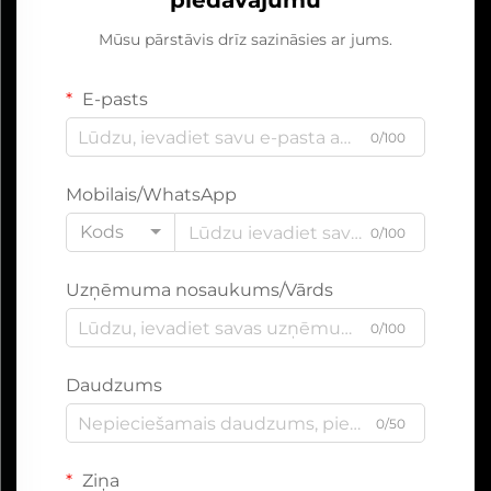
piedāvājumu
Mūsu pārstāvis drīz sazināsies ar jums.
E-pasts
0/100
Mobilais/WhatsApp
Kods
0/100
Uzņēmuma nosaukums/Vārds
0/100
Daudzums
0/50
Ziņa