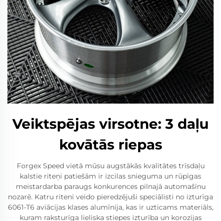
Veiktspējas virsotne: 3 daļu
kovātās riepas
Forgex Speed vietā mūsu augstākās kvalitātes trīsdaļu
kalstie riteņi patiešām ir izcilas snieguma un rūpīgas
meistardarba paraugs konkurences pilnajā automašīnu
nozarē. Katru riteni veido pieredzējuši speciālisti no izturīga
6061-T6 aviācijas klases alumīnija, kas ir uzticams materiāls,
kuram raksturīga lieliska stiepes izturība un korozijas