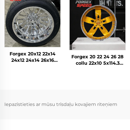
Pielāgoti kausētie
riteņi Personīgā auto
diski
Forgex 20x12 22x14
Forgex 20 22 24 26 28
24x12 24x14 26x16
collu 22x10 5x114.3
28x16 6061-T6
5x115 5x120.7 2 daļu
Alumīnija bezceļa
Zelta auto riteņu diski
kaltās diskrades
Kausēti pielāgoti riteņi
Chevrolet GMC
2500HD Silverado Ram
SUV
Iepazīstieties ar mūsu trīsdaļu kovajiem riteņiem