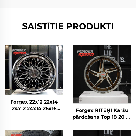
SAISTĪTIE PRODUKTI
Forgex 22x12 22x14
24x12 24x14 26x16
Forgex RITEŅI Karšu
Monobloka kausētie
pārdošana Top 18 20 22
4x4 Offroad 8x170
24 26 28 30 collu
8x180 8x6.5 6x5.5 5x5
5x114.3 5x120 6x139.7
Kravas auto riteņi