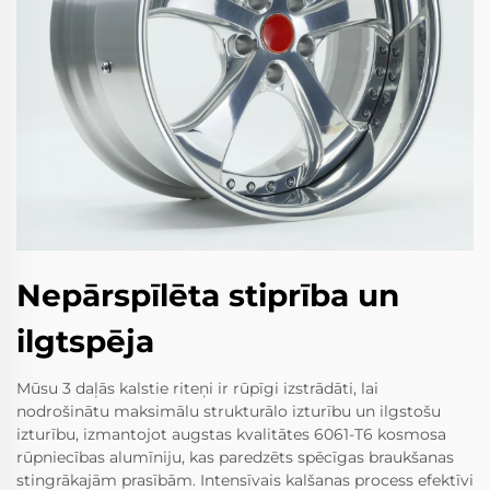
Nepārspīlēta stiprība un
ilgtspēja
Mūsu 3 daļās kalstie riteņi ir rūpīgi izstrādāti, lai
nodrošinātu maksimālu strukturālo izturību un ilgstošu
izturību, izmantojot augstas kvalitātes 6061-T6 kosmosa
rūpniecības alumīniju, kas paredzēts spēcīgas braukšanas
stingrākajām prasībām. Intensīvais kalšanas process efektīvi