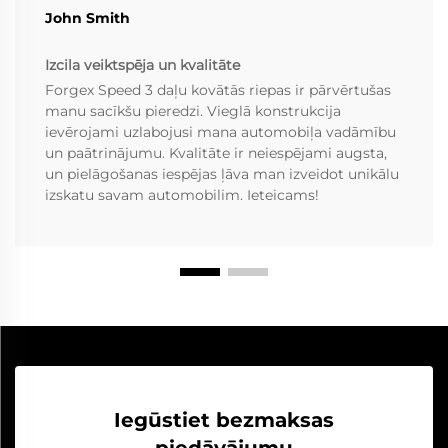
John Smith
Izcila veiktspēja un kvalitāte
Forgex Speed 3 daļu kovātās riepas ir pārvērtušas
manu sacīkšu pieredzi. Vieglā konstrukcija
ievērojami uzlabojusi mana automobiļa vadāmību
un paātrinājumu. Kvalitāte ir neiespējami augsta,
un pielāgošanas iespējas ļāva man izveidot unikālu
izskatu savam automobilim. Ieteicams!
Iegūstiet bezmaksas