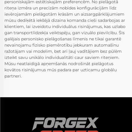
personiskajām estētiskajām preferencēm. No pielāgotā
riteņa izmēra un precīzām nobīdes konfigurācijām līdz
ievērojamām pielāgotām krāsām un aizsargpārklājumiem
mūsu dediķētā iekšējā dizaina komanda cieši sadarbojas ar
klientiem, lai izveidotu individuālus risinājumus, kas uzlabo
gan transportlīdzekļa veiktspēju, gan vizuālo pievilcību. Šis
galējais personisko pielāgošanas līmenis ne tikai garantē
nevainojamu fizisko piemērotību jebkuram automašīnu
ražotājam vai modelim, bet arī ļauj vadītājiem bez pūlēm
izteikt savu unikālo individualitāti caur saviem riteņiem.
Mūsu neatlaidīgā apņemšanās nodrošināt pielāgotus
kovātos risinājumus mūs padara par uzticamu globālu
partneri.