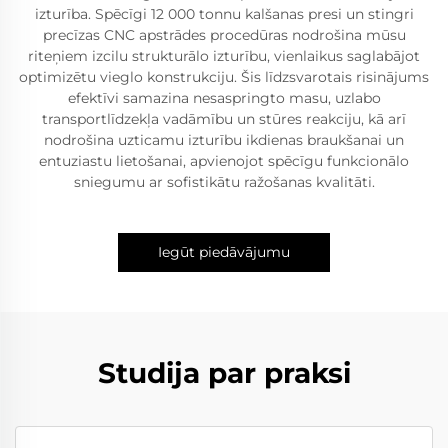
izturība. Spēcīgi 12 000 tonnu kalšanas presi un stingri
precīzas CNC apstrādes procedūras nodrošina mūsu
riteņiem izcilu strukturālo izturību, vienlaikus saglabājot
optimizētu vieglo konstrukciju. Šis līdzsvarotais risinājums
efektīvi samazina nesaspringto masu, uzlabo
transportlīdzekļa vadāmību un stūres reakciju, kā arī
nodrošina uzticamu izturību ikdienas braukšanai un
entuziastu lietošanai, apvienojot spēcīgu funkcionālo
sniegumu ar sofistikātu ražošanas kvalitāti.
Iegūt piedāvājumu
Studija par praksi