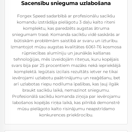
Sacensību snieguma uzlabošana
Forgex Speed sadarbībā ar profesionālu sacīkšu
komandu izstrādāja pielāgotu 3 daļu kalto riteni
komplektu, kas paredzēts augstas ātruma
sniegumam trasē. Komanda sacīkšu vidē saskārās ar
būtiskām problēmām saistībā ar svaru un izturību.
Izmantojot mūsu augstas kvalitātes 6061-T6 kosmosa
rūpniecības alumīniju un jaunākās kalšanas
tehnoloģijas, mēs izveidojām riteņus, kuru kopējais
svars bija par 25 procentiem mazāks nekā iepriekšējā
komplektā. Iegūtais izcilais rezultāts ietver ne tikai
ievērojami uzlabotu paātrinājumu un reaģēšanu, bet
arī uzlabotas riepu nodiluma īpašības, kas ļauj ilgāk
braukt sacīkšu laikā, nemazinot sniegumu.
Profesionālā sacīkšu komanda ziņoja par ievērojamu
labošanos kopējās riņķa laikā, kas pilnībā demonstrē
mūsu pielāgoto kalto risinājumu neapstrīdamo
konkurences priekšrocību.