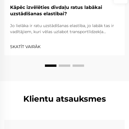
Kāpēc izvēlēties divdaļu ratus labākai
uzstādīšanas elastībai?
Jo lielāka ir ratu uzstādīšanas elastība, jo labāk tas ir
vadītājiem, kuri vēlas uzlabot transportlīdzekļa
izskatu, veiktspēju un kopumā braukšanas ērtības.
Divdaļu rati ir elastīgāki nekā viendaļas rati, jo rata
SKATĪT VAIRĀK
spieķi un apvalks ir atdalīti, kamēr...
Klientu atsauksmes