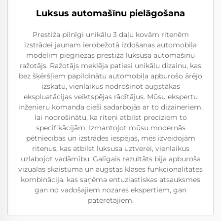
Luksus automašīnu pielāgošana
Prestiža pilnīgi unikālu 3 daļu kovām ritenēm
izstrādei jaunam ierobežotā izdošanas automobiļa
modelim piegriezās prestiža luksusa automašīnu
ražotājs. Ražotājs meklēja patiesi unikālu dizainu, kas
bez šķēršļiem papildinātu automobiļa apburošo ārējo
izskatu, vienlaikus nodrošinot augstākas
ekspluatācijas veiktspējas rādītājus. Mūsu ekspertu
inženieru komanda cieši sadarbojās ar to dizaineriem,
lai nodrošinātu, ka riteņi atbilst precīziem to
specifikācijām. Izmantojot mūsu modernās
pētniecības un izstrādes iespējas, mēs izveidojām
riteņus, kas atbilst luksusa uztverei, vienlaikus
uzlabojot vadāmību. Galīgais rezultāts bija apburoša
vizuālās skaistuma un augstas klases funkcionālitātes
kombinācija, kas saņēma entuziastiskas atsauksmes
gan no vadošajiem nozares ekspertiem, gan
patērētājiem.