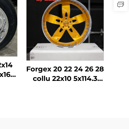
2x14
Forgex 20 22 24 26 28
x16
collu 22x10 5x114.3
6
5x115 5x120.7 2 daļu
eļa
Zelta auto riteņu
des
diski Kausēti
MC
pielāgoti riteņi
ado