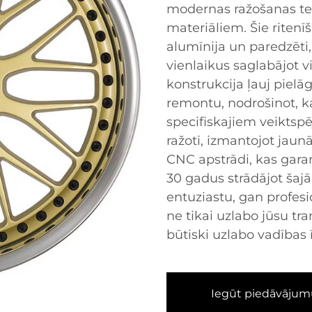
modernas ražošanas teh
materiāliem. Šie ritenīš
alumīnija un paredzēti, 
vienlaikus saglabājot v
konstrukcija ļauj pielā
remontu, nodrošinot, ka
specifiskajiem veiktspē
ražoti, izmantojot jau
CNC apstrādi, kas garan
30 gadus strādājot ša
entuziastu, gan profesi
ne tikai uzlabo jūsu tra
būtiski uzlabo vadības 
Iegūt piedāvājum