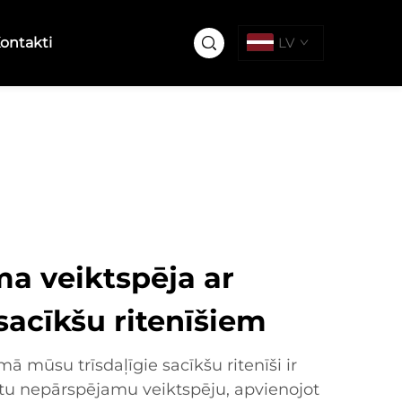
ontakti
LV
a veiktspēja ar
sacīkšu ritenīšiem
mūsu trīsdaļīgie sacīkšu ritenīši ir
nātu nepārspējamu veiktspēju, apvienojot