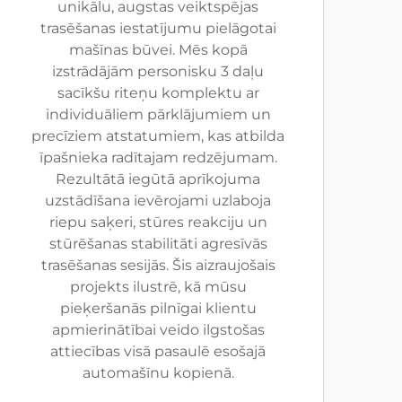
unikālu, augstas veiktspējas
trasēšanas iestatījumu pielāgotai
mašīnas būvei. Mēs kopā
izstrādājām personisku 3 daļu
sacīkšu riteņu komplektu ar
individuāliem pārklājumiem un
precīziem atstatumiem, kas atbilda
īpašnieka radītajam redzējumam.
Rezultātā iegūtā aprīkojuma
uzstādīšana ievērojami uzlaboja
riepu saķeri, stūres reakciju un
stūrēšanas stabilitāti agresīvās
trasēšanas sesijās. Šis aizraujošais
projekts ilustrē, kā mūsu
pieķeršanās pilnīgai klientu
apmierinātībai veido ilgstošas
attiecības visā pasaulē esošajā
automašīnu kopienā.