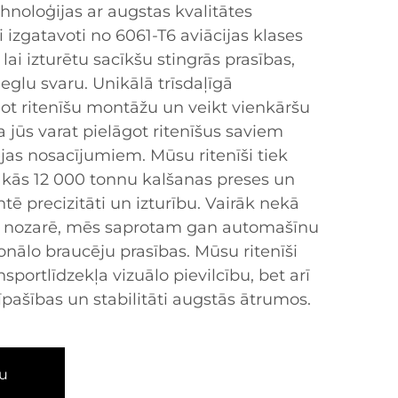
noloģijas ar augstas kvalitātes
i izgatavoti no 6061-T6 aviācijas klases
lai izturētu sacīkšu stingrās prasības,
ieglu svaru. Unikālā trīsdaļīgā
got ritenīšu montāžu un veikt vienkāršu
 jūs varat pielāgot ritenīšus saviem
jas nosacījumiem. Mūsu ritenīši tiek
nākās 12 000 tonnu kalšanas preses un
tē precizitāti un izturību. Vairāk nekā
jā nozarē, mēs saprotam gan automašīnu
onālo braucēju prasības. Mūsu ritenīši
nsportlīdzekļa vizuālo pievilcību, bet arī
īpašības un stabilitāti augstās ātrumos.
u