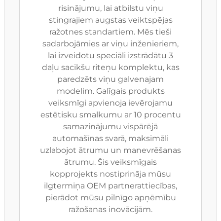
risinājumu, lai atbilstu viņu
stingrajiem augstas veiktspējas
ražotnes standartiem. Mēs tieši
sadarbojāmies ar viņu inženieriem,
lai izveidotu speciāli izstrādātu 3
daļu sacīkšu riteņu komplektu, kas
paredzēts viņu galvenajam
modelim. Galīgais produkts
veiksmīgi apvienoja ievērojamu
estētisku smalkumu ar 10 procentu
samazinājumu vispārējā
automašīnas svarā, maksimāli
uzlabojot ātrumu un manevrēšanas
ātrumu. Šis veiksmīgais
kopprojekts nostiprināja mūsu
ilgtermiņa OEM partnerattiecības,
pierādot mūsu pilnīgo apņēmību
ražošanas inovācijām.