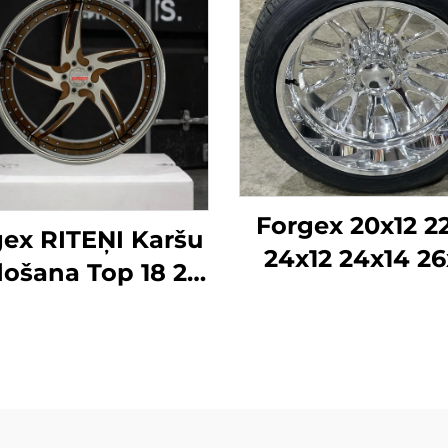
Forgex 20x12 2
ex RITEŅI Karšu
24x12 24x14 26
ošana Top 18 20
28x16 6061-T
24 26 28 30 collu
Alumīnija bezc
4.3 5x120 6x139.7
kaltās diskra
lāgoti kausētie
Chevrolet G
ņi Personīgā auto
2500HD Silver
diski