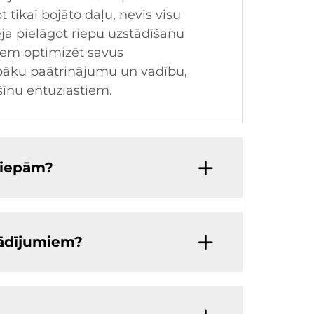
t tikai bojāto daļu, nevis visu
ja pielāgot riepu uzstādīšanu
jiem optimizēt savus
labāku paātrinājumu un vadību,
šīnu entuziastiem.
riepām?
tādījumiem?