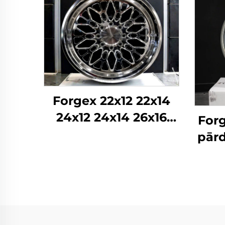
Forgex 22x12 22x14
24x12 24x14 26x16
Forg
Monobloka kausētie
pārd
4x4 Offroad 8x170
22 
8x180 8x6.5 6x5.5 5x5
5x11
Kravas auto riteņi
Pie
rite