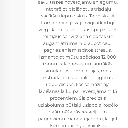
savu trasēs novērojamu sniegumu,
integrējot pielāgotus trīsdaļu
sacīkšu riepu diskus. Tehniskajai
komandai bija vajadzīgi ārkārtīgi
viegli komponenti, kas spēj izturēt
milzīgus sānvirziena slodzes un
augām ātrumam braucot caur
pagriezieniem radītos stresus.
Izmantojot mūsu spēcīgos 12 000
tonnu kala preses un jaunākās
simulācijas tehnoloģijas, mēs
izstrādājām speciāli pielāgotus
riepu diskus, kas samazināja
lāpīšanas laiku par ievērojamām 15
procentiem. Šis precīzais
uzlabojums būtiski uzlaboja kopējo
paātrināšanās reakciju un
pagriezienu manevrējamību, ļaujot
komandai iegūt vairākas