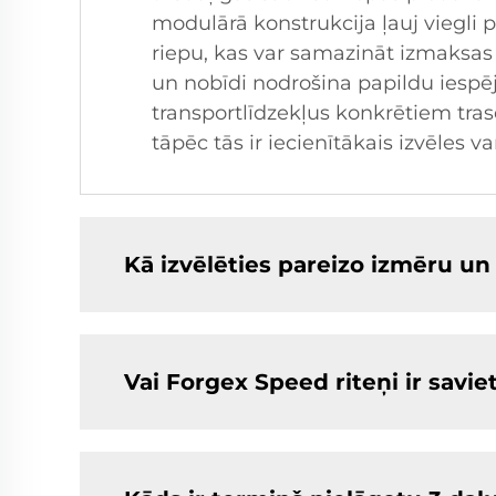
modulārā konstrukcija ļauj viegli pi
riepu, kas var samazināt izmaksas
un nobīdi nodrošina papildu iespē
transportlīdzekļus konkrētiem tras
tāpēc tās ir iecienītākais izvēles
Kā izvēlēties pareizo izmēru u
Vai Forgex Speed riteņi ir savi