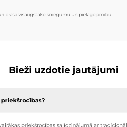
Ram SUV
, kuri prasa visaugstāko sniegumu un pielāgojamību.
Bieži uzdotie jautājumi
u priekšrocības?
 vairākas priekšrocības salīdzinājumā ar tradicio