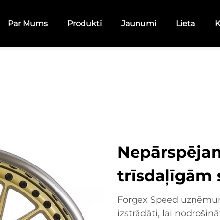
Par Mums
Produkti
Jaunumi
Lieta
K
Nepārspējam
trīsdaļīgām 
Forgex Speed uzņēmumā 
izstrādāti, lai nodroši