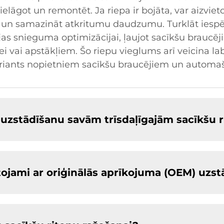
elāgot un remontēt. Ja riepa ir bojāta, var aizvieto
 un samazināt atkritumu daudzumu. Turklāt iespē
jas snieguma optimizācijai, ļaujot sacīkšu braucē
ei vai apstākļiem. Šo riepu vieglums arī veicina 
 variants nopietniem sacīkšu braucējiem un automa
n uzstādīšanu savām trīsdaļīgajām sacīkšu 
etojami ar oriģinālās aprīkojuma (OEM) uzs