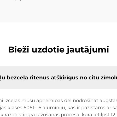
Bieži uzdotie jautājumi
u bezceļa riteņus atšķirīgus no citu zīmol
eņi izceļas mūsu apņēmības dēļ nodrošināt augstas
s klases 6061-T6 alumīniju, kas ir pazīstams ar s
k ražoti stingrā ražošanas procesā, kurā ietilpst