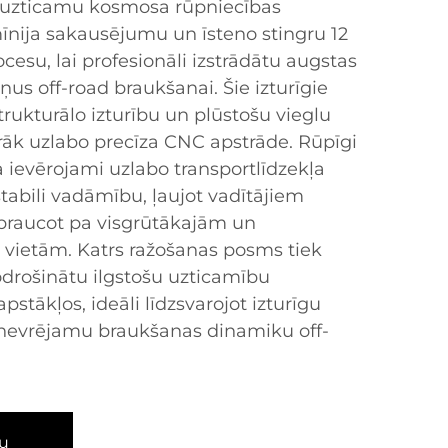
 uzticamu kosmosa rūpniecības
mīnija sakausējumu un īsteno stingru 12
esu, lai profesionāli izstrādātu augstas
eņus off-road braukšanai. Šie izturīgie
strukturālo izturību un plūstošu vieglu
irāk uzlabo precīza CNC apstrāde. Rūpīgi
 ievērojami uzlabo transportlīdzekļa
tabili vadāmību, ļaujot vadītājiem
, braucot pa visgrūtākajām un
 vietām. Katrs ražošanas posms tiek
 nodrošinātu ilgstošu uzticamību
stākļos, ideāli līdzsvarojot izturīgu
anevrējamu braukšanas dinamiku off-
u