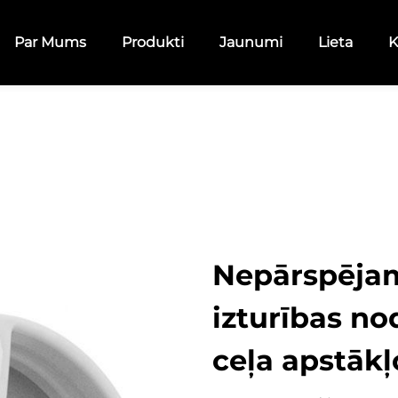
Par Mums
Produkti
Jaunumi
Lieta
K
Nepārspēja
izturības n
ceļa apstākļ