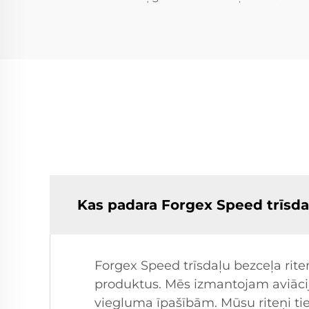
Kas padara Forgex Speed trīsdaļ
Forgex Speed trīsdaļu bezceļa rit
produktus. Mēs izmantojam aviācija
viegluma īpašībām. Mūsu riteņi tie