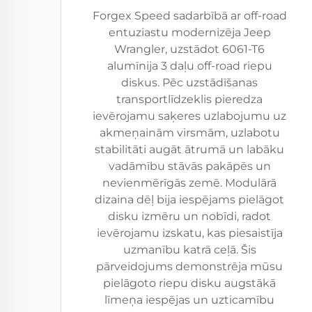
Forgex Speed sadarbībā ar off-road
entuziastu modernizēja Jeep
Wrangler, uzstādot 6061-T6
alumīnija 3 daļu off-road riepu
diskus. Pēc uzstādīšanas
transportlīdzeklis pieredza
ievērojamu saķeres uzlabojumu uz
akmeņainām virsmām, uzlabotu
stabilitāti augāt ātrumā un labāku
vadāmību stāvās pakāpēs un
nevienmērīgās zemē. Modulārā
dizaina dēļ bija iespējams pielāgot
disku izmēru un nobīdi, radot
ievērojamu izskatu, kas piesaistīja
uzmanību katrā ceļā. Šis
pārveidojums demonstrēja mūsu
pielāgoto riepu disku augstākā
līmeņa iespējas un uzticamību