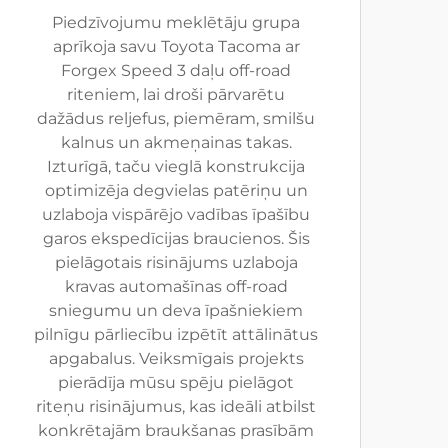
Piedzīvojumu meklētāju grupa
aprīkoja savu Toyota Tacoma ar
Forgex Speed 3 daļu off-road
riteniem, lai droši pārvarētu
dažādus reljefus, piemēram, smilšu
kalnus un akmeņainas takas.
Izturīgā, taču vieglā konstrukcija
optimizēja degvielas patēriņu un
uzlaboja vispārējo vadības īpašību
garos ekspedīcijas braucienos. Šis
pielāgotais risinājums uzlaboja
kravas automašīnas off-road
sniegumu un deva īpašniekiem
pilnīgu pārliecību izpētīt attālinātus
apgabalus. Veiksmīgais projekts
pierādīja mūsu spēju pielāgot
riteņu risinājumus, kas ideāli atbilst
konkrētajām braukšanas prasībām