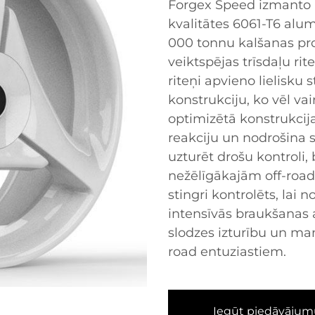
Forgex Speed izmanto
kvalitātes 6061-T6 alu
000 tonnu kalšanas proc
veiktspējas trīsdaļu rit
riteņi apvieno lielisku 
konstrukciju, ko vēl va
optimizētā konstrukcija
reakciju un nodrošina s
uzturēt drošu kontroli
nežēlīgākajām off-road
stingri kontrolēts, lai
intensīvās braukšanas ap
slodzes izturību un m
road entuziastiem.
Iegūt piedāvājum