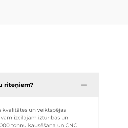
u riteņiem?
 kvalitātes un veiktspējas
avām izcilajām izturības un
 12 000 tonnu kausēšana un CNC