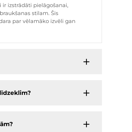
ir izstrādāti pielāgošanai,
braukšanas stilam. Šis
adara par vēlamāko izvēli gan
tlīdzeklim?
ībām?