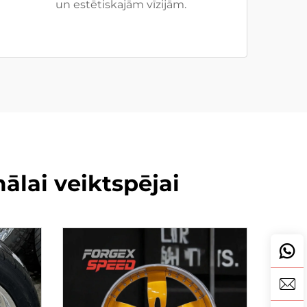
un estētiskajām vīzijām.
ālai veiktspējai