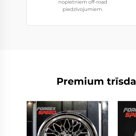
nopietniem off-road
piedzīvojumiem.
Premium trīsdaļ