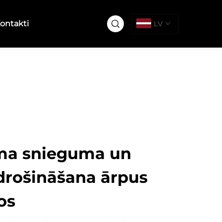
ontakti
LV
ma snieguma un
odrošināšana ārpus
os