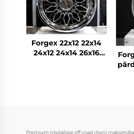
Forgex 22x12 22x14
24x12 24x14 26x16
Forg
Monobloka kausētie
pārd
4x4 Offroad 8x170
22 
8x180 8x6.5 6x5.5 5x5
5x11
Kravas auto riteņi
Pie
rite
Premium trīsdaļīgie off-road riteņi maksimālai