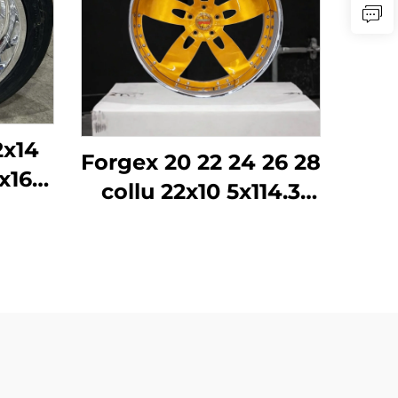
2x14
Forgex 20 22 24 26 28
x16
collu 22x10 5x114.3
6
5x115 5x120.7 2 daļu
eļa
Zelta auto riteņu
des
diski Kausēti
MC
pielāgoti riteņi
ado