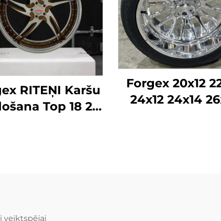
Forgex 20x12 2
ex RITEŅI Karšu
24x12 24x14 26
ošana Top 18 20
28x16 6061-T
24 26 28 30 collu
Alumīnija bezc
4.3 5x120 6x139.7
kaltās diskra
lāgoti kausētie
Chevrolet G
ņi Personīgā auto
2500HD Silver
diski
Ram SUV
 veiktspējai