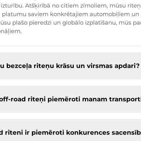
izturību. Atšķirībā no citiem zīmoliem, mūsu riteņi 
un platumu saviem konkrētajiem automobiļiem un 
mūsu plašo pieredzi un globālo izplatīšanu, mūs p
onāļiem.
aļu bezceļa riteņu krāsu un virsmas apdari?
u off-road riteņi piemēroti manam transpor
ad riteni ir piemēroti konkurences sacens