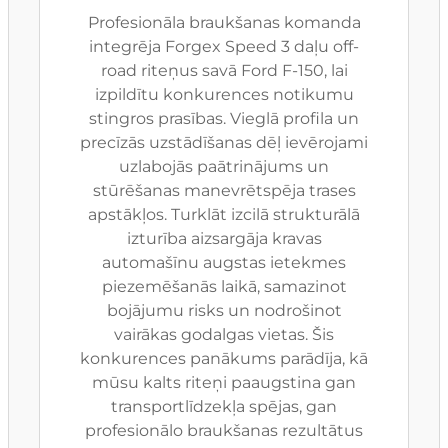
Profesionāla braukšanas komanda
integrēja Forgex Speed 3 daļu off-
road riteņus savā Ford F-150, lai
izpildītu konkurences notikumu
stingros prasības. Vieglā profila un
precīzās uzstādīšanas dēļ ievērojami
uzlabojās paātrinājums un
stūrēšanas manevrētspēja trases
apstākļos. Turklāt izcilā strukturālā
izturība aizsargāja kravas
automašīnu augstas ietekmes
piezemēšanās laikā, samazinot
bojājumu risks un nodrošinot
vairākas godalgas vietas. Šis
konkurences panākums parādīja, kā
mūsu kalts riteņi paaugstina gan
transportlīdzekļa spējas, gan
profesionālo braukšanas rezultātus