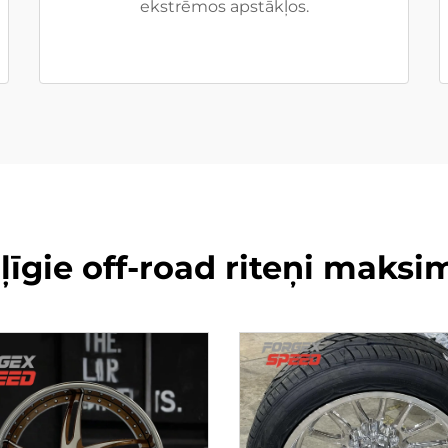
ekstrēmos apstākļos.
īgie off-road riteņi maksim