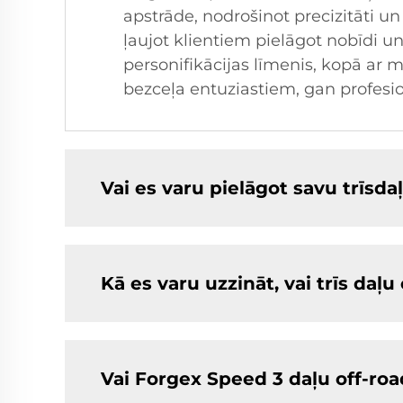
apstrāde, nodrošinot precizitāti un 
ļaujot klientiem pielāgot nobīdi 
personifikācijas līmenis, kopā ar 
bezceļa entuziastiem, gan profesi
Vai es varu pielāgot savu trīsd
Kā es varu uzzināt, vai trīs daļ
Vai Forgex Speed 3 daļu off-ro