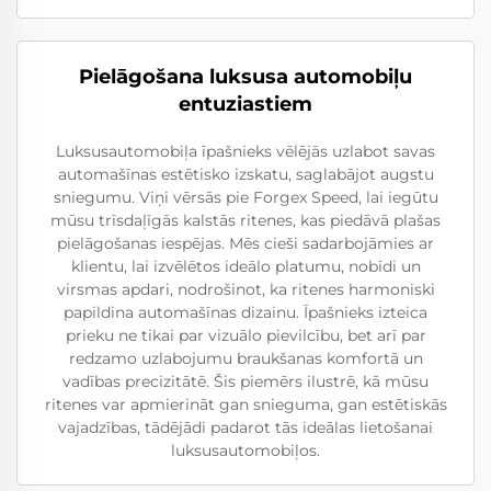
Pielāgošana luksusa automobiļu
entuziastiem
Luksusautomobiļa īpašnieks vēlējās uzlabot savas
automašīnas estētisko izskatu, saglabājot augstu
sniegumu. Viņi vērsās pie Forgex Speed, lai iegūtu
mūsu trīsdaļīgās kalstās ritenes, kas piedāvā plašas
pielāgošanas iespējas. Mēs cieši sadarbojāmies ar
klientu, lai izvēlētos ideālo platumu, nobīdi un
virsmas apdari, nodrošinot, ka ritenes harmoniski
papildina automašīnas dizainu. Īpašnieks izteica
prieku ne tikai par vizuālo pievilcību, bet arī par
redzamo uzlabojumu braukšanas komfortā un
vadības precizitātē. Šis piemērs ilustrē, kā mūsu
ritenes var apmierināt gan snieguma, gan estētiskās
vajadzības, tādējādi padarot tās ideālas lietošanai
luksusautomobiļos.