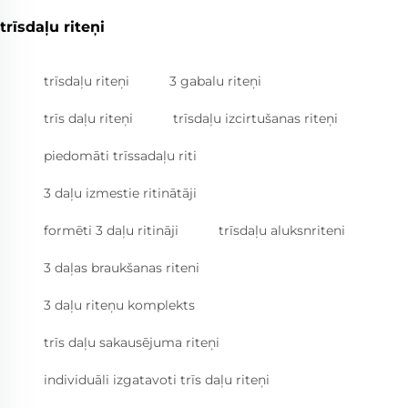
trīsdaļu riteņi
trīsdaļu riteņi
3 gabalu riteņi
trīs daļu riteņi
trīsdaļu izcirtušanas riteņi
piedomāti trīssadaļu riti
3 daļu izmestie ritinātāji
formēti 3 daļu ritināji
trīsdaļu aluksnriteni
3 daļas braukšanas riteni
3 daļu riteņu komplekts
trīs daļu sakausējuma riteņi
individuāli izgatavoti trīs daļu riteņi