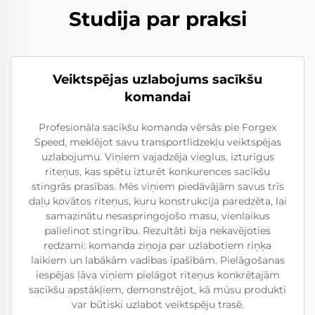
Studija par praksi
Veiktspējas uzlabojums sacīkšu
komandai
Profesionāla sacīkšu komanda vērsās pie Forgex
Speed, meklējot savu transportlīdzekļu veiktspējas
uzlabojumu. Viņiem vajadzēja vieglus, izturīgus
riteņus, kas spētu izturēt konkurences sacīkšu
stingrās prasības. Mēs viņiem piedāvājām savus trīs
daļu kovātos riteņus, kuru konstrukcija paredzēta, lai
samazinātu nesaspringojošo masu, vienlaikus
palielinot stingrību. Rezultāti bija nekavējoties
redzami: komanda ziņoja par uzlabotiem riņķa
laikiem un labākām vadības īpašībām. Pielāgošanas
iespējas ļāva viņiem pielāgot riteņus konkrētajām
sacīkšu apstākļiem, demonstrējot, kā mūsu produkti
var būtiski uzlabot veiktspēju trasē.