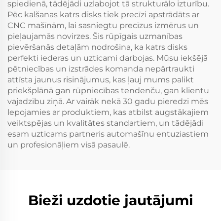
spiedienā, tādējādi uzlabojot tā strukturālo izturību.
Pēc kalšanas katrs disks tiek precīzi apstrādāts ar
CNC mašīnām, lai sasniegtu precīzus izmērus un
pieļaujamās novirzes. Šis rūpīgais uzmanības
pievēršanās detaļām nodrošina, ka katrs disks
perfekti iederas un uzticami darbojas. Mūsu iekšējā
pētniecības un izstrādes komanda nepārtraukti
attīsta jaunus risinājumus, kas ļauj mums palikt
priekšplānā gan rūpniecības tendenču, gan klientu
vajadzību ziņā. Ar vairāk nekā 30 gadu pieredzi mēs
lepojamies ar produktiem, kas atbilst augstākajiem
veiktspējas un kvalitātes standartiem, un tādējādi
esam uzticams partneris automašīnu entuziastiem
un profesionāļiem visā pasaulē.
Bieži uzdotie jautājumi