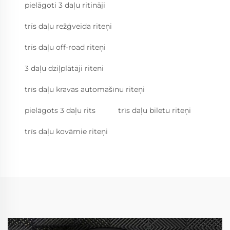
pielāgoti 3 daļu ritināji
trīs daļu režģveida riteņi
trīs daļu off-road riteņi
3 daļu dziļplātāji riteni
trīs daļu kravas automašīnu riteņi
pielāgots 3 daļu rits
trīs daļu biletu riteņi
trīs daļu kovāmie riteņi