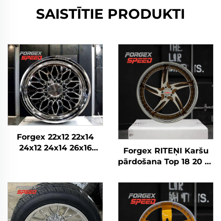
SAISTĪTIE PRODUKTI
Forgex 22x12 22x14
24x12 24x14 26x16
Forgex RITEŅI Karšu
Monobloka kausētie
pārdošana Top 18 20 22
4x4 Offroad 8x170
24 26 28 30 collu
8x180 8x6.5 6x5.5 5x5
5x114.3 5x120 6x139.7
Kravas auto riteņi
Pielāgoti kausētie
riteņi Personīgā auto
diski