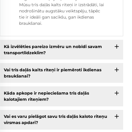
Mūsu trīs daļās kalts riteņi ir izstrādāti, lai
nodrošinātu augstāku veiktspēju, tāpēc
tie ir ideāli gan sacīkšu, gan ikdienas
braukšanai.
Kā izvēlēties pareizo izmēru un nobīdi savam
transportlīdzeklim?
Vai trīs daļās kalts riteņi ir piemēroti ikdienas
braukšanai?
Kāda apkope ir nepieciešama trīs daļās
kalotajiem riteņiem?
Vai es varu pielāgot savu trīs daļās kaloto riteņu
virsmas apdari?