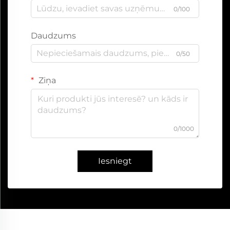
0/100
Daudzums
0/50
Ziņa
0/1000
Iesniegt