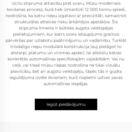
izcilu stipruma attiecību pret svaru. Mūsu modernais
kovšanas process, kurā tiek izmantoti 12 000 tonnu spiedi,
nodrošina, ka katru riepu izgatavo ar precizitāti, samazinot
strukturālas atteices risku ārkārtējos apstākļos. Šis
stipruma līmenis ir būtisks augsta veiktspējas
pielietojumiem, kur katrs svara ietaupījums gramos
pārvēršas par uzlabotu paātrinājumu un vadāmību. Turklāt
trīsdaļīgo riepu modulārā konstrukcija ļauj pielāgot to
atstarpi, platumu un virsmas apdari, lai atbilstu katras
konkrētās automašīnas specifiskajām vajadzībām. Vai nu
ceļā, vai trasē mūsu riepas nodrošina ne tikai vizuālu
pievilcību, bet arī augstu veiktspēju, tāpēc tās ir gudra
ieguldījuma izvēle ikvienam, kurš nopietni uztver savas
automašīnas iespējas.
Iegūt piedāvājumu