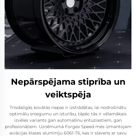
Nepārspējama stiprība un
veiktspēja
Trīsdaļīgās kovātās riepas ir izstrādātas, lai nodrošinātu
optimālu sniegumu un izturību, tāpēc tās ir vēlamākais
izvēles variants gan automašīnu entuziastiem, gan
profesionāļiem. Uzņēmumā Forgex Speed mēs izmantojam
aviācijas klases alumīniju 6061-T6, kas ir slavens ar savu