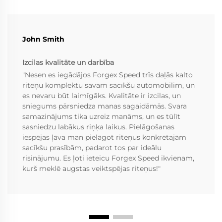
John Smith
Izcilas kvalitāte un darbība
"Nesen es iegādājos Forgex Speed trīs daļās kalto
riteņu komplektu savam sacīkšu automobilim, un
es nevaru būt laimīgāks. Kvalitāte ir izcilas, un
sniegums pārsniedza manas sagaidāmās. Svara
samazinājums tika uzreiz manāms, un es tūlīt
sasniedzu labākus riņķa laikus. Pielāgošanas
iespējas ļāva man pielāgot riteņus konkrētajām
sacīkšu prasībām, padarot tos par ideālu
risinājumu. Es ļoti ieteicu Forgex Speed ikvienam,
kurš meklē augstas veiktspējas riteņus!"