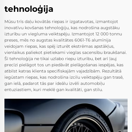
tehnoloģija
Mūsu trīs daļu kovātās riepas ir izgatavotas, izmantojot
inovatīvu kovšanas tehnoloģiju, kas nodrošina augstāku
izturību un viegluma veiktspēju. Izmantojot 12 000 tonnu
preses, mēs no augstas kvalitātes 6061-T6 alumīnija
veidojam riepas, kas spēj izturēt ekstrēmas apstākļus,
vienlaikus paliekot pietiekami vieglas sacensību braukšanai.
Šī tehnoloģija ne tikai uzlabo riepu izturību, bet arī ļauj
precīzi pielāgot tos un piedāvāt pielāgošanas iespējas, kas
atbilst katras klienta specifiskajām vajadzībām. Rezultātā
iegūstam riepas, kas nodrošina izcilu veiktspēju gan trasē,
gan ielā, padarot tās par ideālu izvēli automobiļu
entuziastiem, kuri meklē gan kvalitāti, gan stilu.