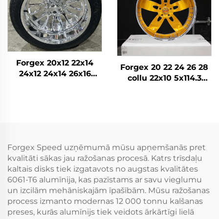
Forgex 20x12 22x14
Forgex 20 22 24 26 28
24x12 24x14 26x16
collu 22x10 5x114.3
28x16 6061-T6
5x115 5x120.7 2 daļu
Alumīnija bezceļa
Zelta auto riteņu diski
kaltās diskrades
Kausēti pielāgoti riteņi
Chevrolet GMC
2500HD Silverado Ram
SUV
Forgex Speed uzņēmumā mūsu apņemšanās pret
kvalitāti sākas jau ražošanas procesā. Katrs trīsdaļu
kaltais disks tiek izgatavots no augstas kvalitātes
6061-T6 alumīnija, kas pazīstams ar savu vieglumu
un izcilām mehāniskajām īpašībām. Mūsu ražošanas
process izmanto modernas 12 000 tonnu kalšanas
preses, kurās alumīnijs tiek veidots ārkārtīgi lielā