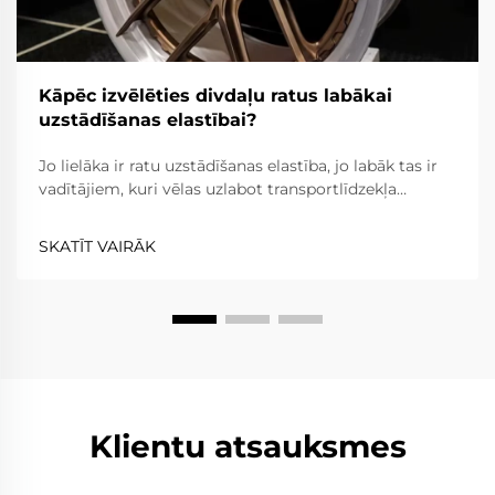
Kāpēc izvēlēties divdaļu ratus labākai
uzstādīšanas elastībai?
Jo lielāka ir ratu uzstādīšanas elastība, jo labāk tas ir
vadītājiem, kuri vēlas uzlabot transportlīdzekļa
izskatu, veiktspēju un kopumā braukšanas ērtības.
Divdaļu rati ir elastīgāki nekā viendaļas rati, jo rata
SKATĪT VAIRĀK
spieķi un apvalks ir atdalīti, kamēr...
Klientu atsauksmes