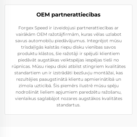
OEM partnerattiecības
Forgex Speed ir izveidojusi partnerattiecības ar
vairākām OEM ražotājfirmām, kuras vēlas uzlabot
savus automobiļu piedāvājumus. Integrējot mūsu
trīsdaļīgās kalstās riepu disku vienības savos
produktu klāstos, šie ražotāji ir spējuši klientiem
piedāvāt augstākas veiktspējas iespējas tieši no
rūpnīcas. Mūsu riepu diski atbilst stingriem kvalitātes
standartiem un ir izstrādāti bezšuvju montāžai, kas
rezultējies paaugstinātā klientu apmierinātībā un
zīmola uzticībā. Šis piemērs ilustrē mūsu spēju
nodrošināt lieliem apjumiem paredzētu ražošanu,
vienlaikus saglabājot nozares augstākos kvalitātes
standartus.