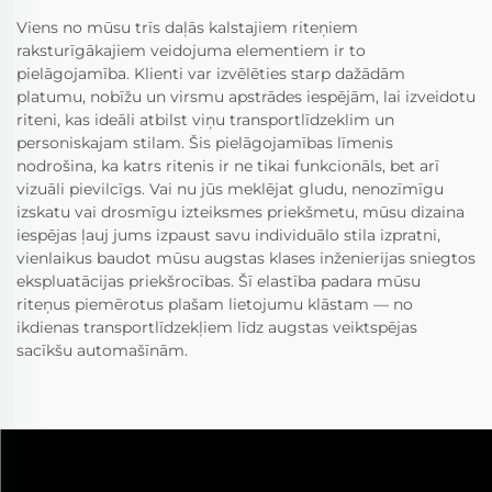
Viens no mūsu trīs daļās kalstajiem riteņiem
raksturīgākajiem veidojuma elementiem ir to
pielāgojamība. Klienti var izvēlēties starp dažādām
platumu, nobīžu un virsmu apstrādes iespējām, lai izveidotu
riteni, kas ideāli atbilst viņu transportlīdzeklim un
personiskajam stilam. Šis pielāgojamības līmenis
nodrošina, ka katrs ritenis ir ne tikai funkcionāls, bet arī
vizuāli pievilcīgs. Vai nu jūs meklējat gludu, nenozīmīgu
izskatu vai drosmīgu izteiksmes priekšmetu, mūsu dizaina
iespējas ļauj jums izpaust savu individuālo stila izpratni,
vienlaikus baudot mūsu augstas klases inženierijas sniegtos
ekspluatācijas priekšrocības. Šī elastība padara mūsu
riteņus piemērotus plašam lietojumu klāstam — no
ikdienas transportlīdzekļiem līdz augstas veiktspējas
sacīkšu automašīnām.