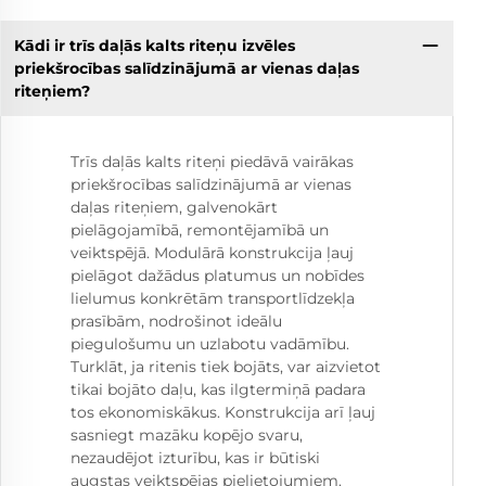
Kādi ir trīs daļās kalts riteņu izvēles
priekšrocības salīdzinājumā ar vienas daļas
riteņiem?
Trīs daļās kalts riteņi piedāvā vairākas
priekšrocības salīdzinājumā ar vienas
daļas riteņiem, galvenokārt
pielāgojamībā, remontējamībā un
veiktspējā. Modulārā konstrukcija ļauj
pielāgot dažādus platumus un nobīdes
lielumus konkrētām transportlīdzekļa
prasībām, nodrošinot ideālu
piegulošumu un uzlabotu vadāmību.
Turklāt, ja ritenis tiek bojāts, var aizvietot
tikai bojāto daļu, kas ilgtermiņā padara
tos ekonomiskākus. Konstrukcija arī ļauj
sasniegt mazāku kopējo svaru,
nezaudējot izturību, kas ir būtiski
augstas veiktspējas pielietojumiem.