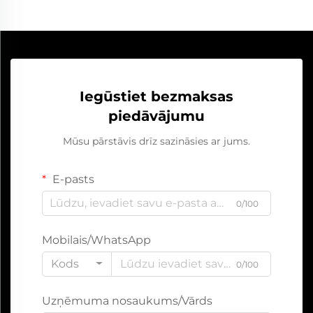
Iegūstiet bezmaksas
piedāvājumu
Mūsu pārstāvis drīz sazināsies ar jums.
E-pasts
0/100
Mobilais/WhatsApp
Kods
0/100
Uzņēmuma nosaukums/Vārds