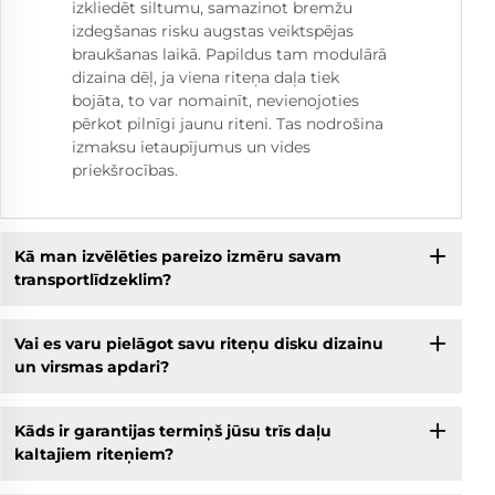
izkliedēt siltumu, samazinot bremžu
izdegšanas risku augstas veiktspējas
braukšanas laikā. Papildus tam modulārā
dizaina dēļ, ja viena riteņa daļa tiek
bojāta, to var nomainīt, nevienojoties
pērkot pilnīgi jaunu riteni. Tas nodrošina
izmaksu ietaupījumus un vides
priekšrocības.
Kā man izvēlēties pareizo izmēru savam
transportlīdzeklim?
Vai es varu pielāgot savu riteņu disku dizainu
un virsmas apdari?
Kāds ir garantijas termiņš jūsu trīs daļu
kaltajiem riteņiem?