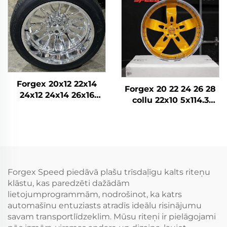
riteņi Personīgā auto
diski
Forgex 20x12 22x14
Forgex 20 22 24 26 28
24x12 24x14 26x16
collu 22x10 5x114.3
28x16 6061-T6
5x115 5x120.7 2 daļu
Alumīnija bezceļa
Zelta auto riteņu diski
kaltās diskrades
Kausēti pielāgoti riteņi
Chevrolet GMC
2500HD Silverado Ram
SUV
Forgex Speed piedāvā plašu trīsdaļīgu kalts riteņu
klāstu, kas paredzēti dažādām
lietojumprogrammām, nodrošinot, ka katrs
automašīnu entuziasts atradīs ideālu risinājumu
savam transportlīdzeklim. Mūsu riteņi ir pielāgojami