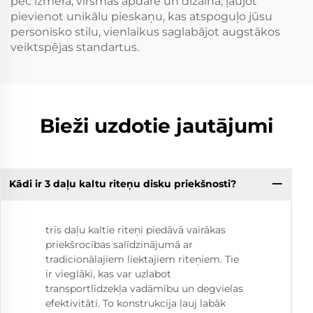
pēc izmēra, virsmas apdare un dizaina, ļaujot
pievienot unikālu pieskaņu, kas atspoguļo jūsu
personisko stilu, vienlaikus saglabājot augstākos
veiktspējas standartus.
Bieži uzdotie jautājumi
Kādi ir 3 daļu kaltu riteņu disku priekšnosti?
trīs daļu kaltie riteņi piedāvā vairākas
priekšrocības salīdzinājumā ar
tradicionālajiem liektajiem riteņiem. Tie
ir vieglāki, kas var uzlabot
transportlīdzekļa vadāmību un degvielas
efektivitāti. To konstrukcija ļauj labāk