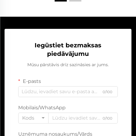
Iegūstiet bezmaksas
piedāvājumu
Mūsu pārstāvis drīz sazināsies ar jums.
E-pasts
0/100
Mobilais/WhatsApp
Kods
0/100
Uzņēmuma nosaukums/Vārds