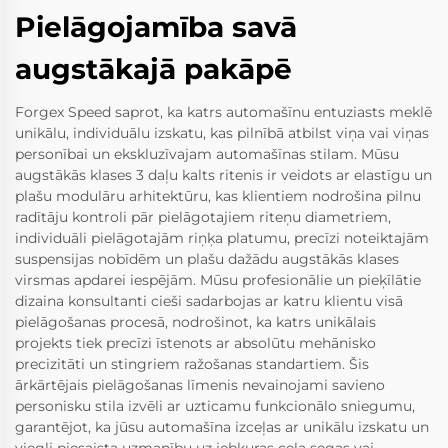
Pielāgojamība savā
augstākajā pakāpē
Forgex Speed saprot, ka katrs automašīnu entuziasts meklē
unikālu, individuālu izskatu, kas pilnībā atbilst viņa vai viņas
personībai un ekskluzīvajam automašīnas stilam. Mūsu
augstākās klases 3 daļu kalts ritenis ir veidots ar elastīgu un
plašu modulāru arhitektūru, kas klientiem nodrošina pilnu
radītāju kontroli pār pielāgotajiem riteņu diametriem,
individuāli pielāgotajām riņķa platumu, precīzi noteiktajām
suspensijas nobīdēm un plašu dažādu augstākās klases
virsmas apdarei iespējām. Mūsu profesionālie un pieķīlātie
dizaina konsultanti cieši sadarbojas ar katru klientu visā
pielāgošanas procesā, nodrošinot, ka katrs unikālais
projekts tiek precīzi īstenots ar absolūtu mehānisko
precizitāti un stingriem ražošanas standartiem. Šis
ārkārtējais pielāgošanas līmenis nevainojami savieno
personisku stila izvēli ar uzticamu funkcionālo sniegumu,
garantējot, ka jūsu automašīna izceļas ar unikālu izskatu un