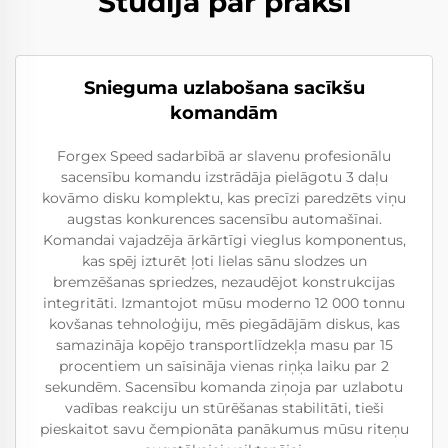
Studija par praksi
Snieguma uzlabošana sacīkšu
komandām
Forgex Speed sadarbībā ar slavenu profesionālu
sacensību komandu izstrādāja pielāgotu 3 daļu
kovāmo disku komplektu, kas precīzi paredzēts viņu
augstas konkurences sacensību automašīnai.
Komandai vajadzēja ārkārtīgi vieglus komponentus,
kas spēj izturēt ļoti lielas sānu slodzes un
bremzēšanas spriedzes, nezaudējot konstrukcijas
integritāti. Izmantojot mūsu moderno 12 000 tonnu
kovšanas tehnoloģiju, mēs piegādājām diskus, kas
samazināja kopējo transportlīdzekļa masu par 15
procentiem un saīsināja vienas riņķa laiku par 2
sekundēm. Sacensību komanda ziņoja par uzlabotu
vadības reakciju un stūrēšanas stabilitāti, tieši
pieskaitot savu čempionāta panākumus mūsu riteņu