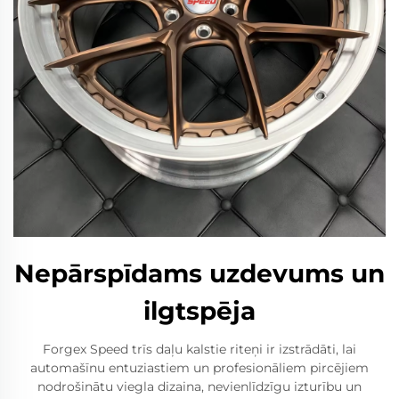
Nepārspīdams uzdevums un
ilgtspēja
Forgex Speed trīs daļu kalstie riteņi ir izstrādāti, lai
automašīnu entuziastiem un profesionāliem pircējiem
nodrošinātu viegla dizaina, nevienlīdzīgu izturību un