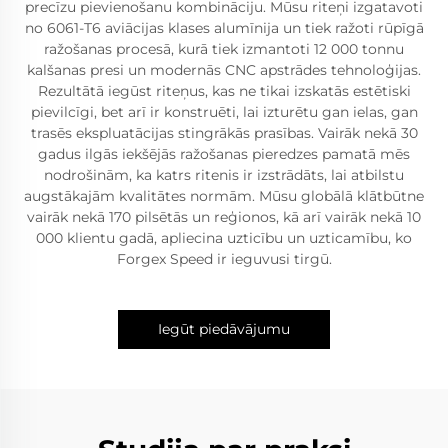
precīzu pievienošanu kombināciju. Mūsu riteņi izgatavoti
no 6061-T6 aviācijas klases alumīnija un tiek ražoti rūpīgā
ražošanas procesā, kurā tiek izmantoti 12 000 tonnu
kalšanas presi un modernās CNC apstrādes tehnoloģijas.
Rezultātā iegūst riteņus, kas ne tikai izskatās estētiski
pievilcīgi, bet arī ir konstruēti, lai izturētu gan ielas, gan
trasēs ekspluatācijas stingrākās prasības. Vairāk nekā 30
gadus ilgās iekšējās ražošanas pieredzes pamatā mēs
nodrošinām, ka katrs ritenis ir izstrādāts, lai atbilstu
augstākajām kvalitātes normām. Mūsu globālā klātbūtne
vairāk nekā 170 pilsētās un reģionos, kā arī vairāk nekā 10
000 klientu gadā, apliecina uzticību un uzticamību, ko
Forgex Speed ir ieguvusi tirgū.
Iegūt piedāvājumu