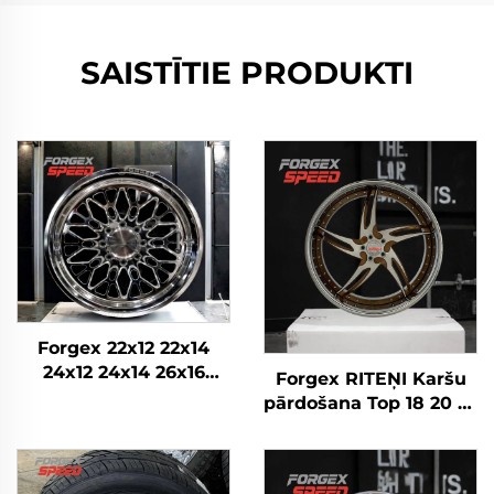
SAISTĪTIE PRODUKTI
Forgex 22x12 22x14
24x12 24x14 26x16
Forgex RITEŅI Karšu
Monobloka kausētie
pārdošana Top 18 20 22
4x4 Offroad 8x170
24 26 28 30 collu
8x180 8x6.5 6x5.5 5x5
5x114.3 5x120 6x139.7
Kravas auto riteņi
Pielāgoti kausētie