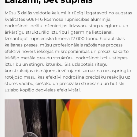
Mūsu 3 daļās veidotie kalumi ir rūpīgi izgatavoti no augstas
kvalitātes 6061-T6 kosmosa rūpniecības alumīnija,
nodrošinot ideālu inženierijas līdzsvaru starp vieglumu un
ārkārtīgu strukturālo izturību ilgtermiņa lietošanai.
Izmantojot rūpnieciskā līmeņa 12 000 tonnu hidrauliskās
kalšanas preses, mūsu profesionālais ražošanas process
efektīvi novērš iekšējās mikroporainības un precīzi sakārto
iekšējo metāla graudu struktūru, nodrošinot izcilu stiepes
izturību un stingru izturību. Šis uzlabotais riteņu
konstrukcijas risinājums ievērojami samazina nesaspringto
rotējošo masu, kas efektīvi nodrošina precīzāku reakciju uz
stūres vadību, ciešāku un precīzāku stūrēšanu un būtiski
uzlabo kopējo degvielas efektivitāti.