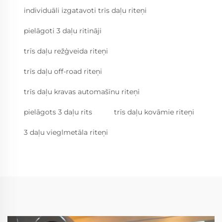
individuāli izgatavoti trīs daļu riteņi
pielāgoti 3 daļu ritināji
trīs daļu režģveida riteņi
trīs daļu off-road riteņi
trīs daļu kravas automašīnu riteņi
pielāgots 3 daļu rits
trīs daļu kovāmie riteņi
3 daļu vieglmetāla riteņi