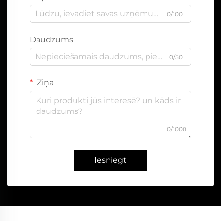
0/100
Daudzums
0/50
Ziņa
0/1000
Iesniegt