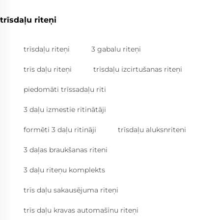
trīsdaļu riteņi
trīsdaļu riteņi
3 gabalu riteņi
trīs daļu riteņi
trīsdaļu izcirtušanas riteņi
piedomāti trīssadaļu riti
3 daļu izmestie ritinātāji
formēti 3 daļu ritināji
trīsdaļu aluksnriteni
3 daļas braukšanas riteni
3 daļu riteņu komplekts
trīs daļu sakausējuma riteņi
trīs daļu kravas automašīnu riteņi