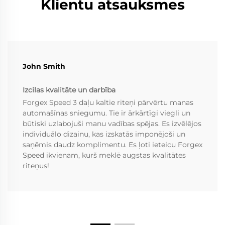
Klientu atsauksmes
John Smith
Izcilas kvalitāte un darbība
Forgex Speed 3 daļu kaltie riteņi pārvērtu manas
automašīnas sniegumu. Tie ir ārkārtīgi viegli un
būtiski uzlabojuši manu vadības spējas. Es izvēlējos
individuālo dizainu, kas izskatās imponējoši un
saņēmis daudz komplimentu. Es ļoti ieteicu Forgex
Speed ikvienam, kurš meklē augstas kvalitātes
riteņus!