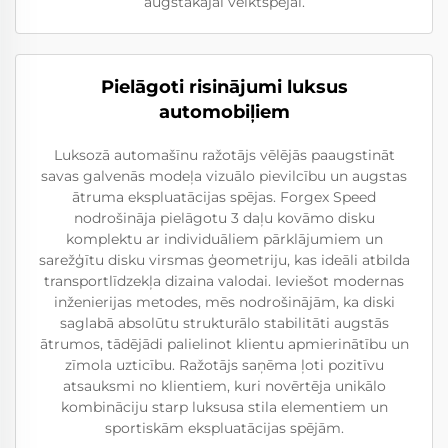
augstākajai veiktspējai.
Pielāgoti risinājumi luksus
automobiļiem
Luksozā automašīnu ražotājs vēlējās paaugstināt
savas galvenās modeļa vizuālo pievilcību un augstas
ātruma ekspluatācijas spējas. Forgex Speed
nodrošināja pielāgotu 3 daļu kovāmo disku
komplektu ar individuāliem pārklājumiem un
sarežģītu disku virsmas ģeometriju, kas ideāli atbilda
transportlīdzekļa dizaina valodai. Ieviešot modernas
inženierijas metodes, mēs nodrošinājām, ka diski
saglabā absolūtu strukturālo stabilitāti augstās
ātrumos, tādējādi palielinot klientu apmierinātību un
zīmola uzticību. Ražotājs saņēma ļoti pozitīvu
atsauksmi no klientiem, kuri novērtēja unikālo
kombināciju starp luksusa stila elementiem un
sportiskām ekspluatācijas spējām.