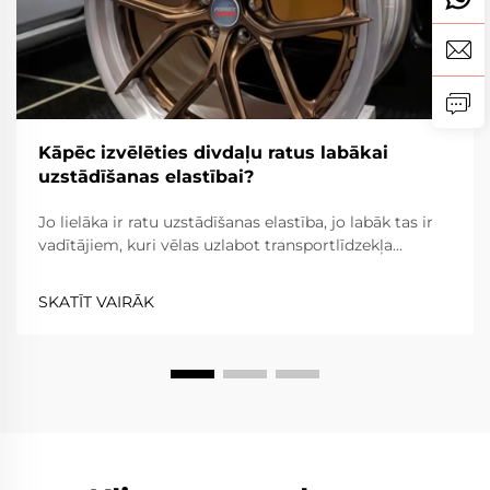
Kāpēc izvēlēties divdaļu ratus labākai
uzstādīšanas elastībai?
Jo lielāka ir ratu uzstādīšanas elastība, jo labāk tas ir
vadītājiem, kuri vēlas uzlabot transportlīdzekļa
izskatu, veiktspēju un kopumā braukšanas ērtības.
Divdaļu rati ir elastīgāki nekā viendaļas rati, jo rata
SKATĪT VAIRĀK
spieķi un apvalks ir atdalīti, kamēr...