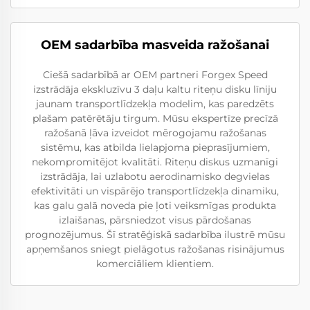
OEM sadarbība masveida ražošanai
Ciešā sadarbībā ar OEM partneri Forgex Speed
izstrādāja ekskluzīvu 3 daļu kaltu riteņu disku līniju
jaunam transportlīdzekļa modelim, kas paredzēts
plašam patērētāju tirgum. Mūsu ekspertīze precīzā
ražošanā ļāva izveidot mērogojamu ražošanas
sistēmu, kas atbilda lielapjoma pieprasījumiem,
nekompromitējot kvalitāti. Riteņu diskus uzmanīgi
izstrādāja, lai uzlabotu aerodinamisko degvielas
efektivitāti un vispārējo transportlīdzekļa dinamiku,
kas galu galā noveda pie ļoti veiksmīgas produkta
izlaišanas, pārsniedzot visus pārdošanas
prognozējumus. Šī stratēģiskā sadarbība ilustrē mūsu
apņemšanos sniegt pielāgotus ražošanas risinājumus
komerciāliem klientiem.