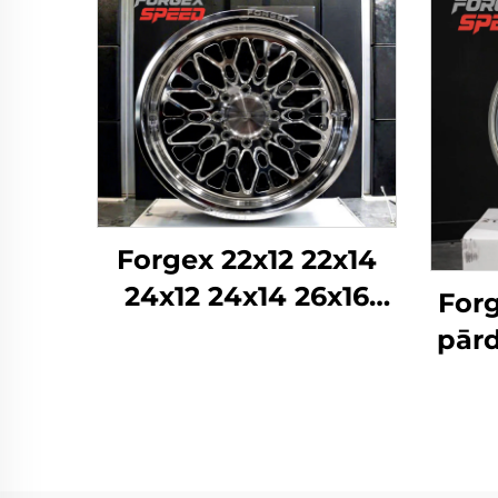
Forgex 22x12 22x14
24x12 24x14 26x16
Forg
Monobloka kausētie
pārd
4x4 Offroad 8x170
22 
8x180 8x6.5 6x5.5 5x5
5x11
Kravas auto riteņi
Pie
rite