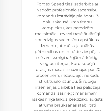
Forgex Speed tieši sadarbībā ar
vadošo profesionālo sacensību
komandu izstrādāja pielāgotu 3
daļu sakausējuma riteņu
komplektu, kas paredzēts
maksimālai uzvarai trasē ārkārtīgi
spriedzīgos sacensību apstākļos.
Izmantojot mūsu jaunākās
pētniecības un izstrādes iespējas,
mēs veiksmīgi ražojām ārkārtīgi
vieglus riteņus, kuru kopējā
rotācijas masa samazinājās par 20
procentiem, nezaudējot nekādu
strukturālo izturību. Šī rūpīgā
inženierijas darbība tieši palīdzēja
komandai sasniegt manamāmi
īsākas riņķa laikus, precīzāku augsts
ātrumā braukšanas stabilitāti