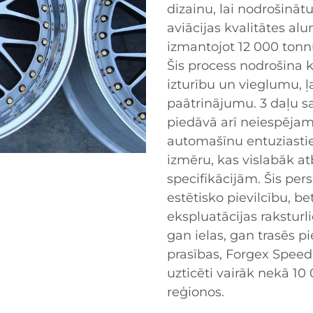
dizainu, lai nodrošināt
aviācijas kvalitātes alum
izmantojot 12 000 tonn
Šis process nodrošina k
izturību un vieglumu, 
paātrinājumu. 3 daļu s
piedāvā arī neiespējami
automašīnu entuziastie
izmēru, kas vislabāk atb
specifikācijām. Šis pers
estētisko pievilcību, be
ekspluatācijas raksturli
gan ielas, gan trasēs p
prasības, Forgex Speed
uzticēti vairāk nekā 10
reģionos.