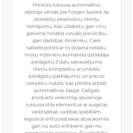
Prestiža luksusa automašīnu
ražotājs vērsās pie Forgex Speed, lai
izveidotu ekskluzīvu ritenļu
risinājumu, kas uzlabotu gan viņu
galvenā modeļa vizuālo pievilcību,
gan darbības dinamiku. Cieši
sadarbojoties ar to dizaina nodaļu,
mūsu inženieru komanda izstrādāja
pielāgotu 3 daļu sakausējuma
riteņu komplektu ar unikālu
pielāgotu pārklājumu un precīzi
noteiktu nobīdi, kas pilnībā atbilst
automašīnas šasijai. Galīgais
produkts veiksmīgi apvienoja
luksusa stila elementus ar augstas
veiktspējas vadības īpašībām,
iegūstot entuziastiskas atsauksmes
gan no auto kritiķiem, gan no