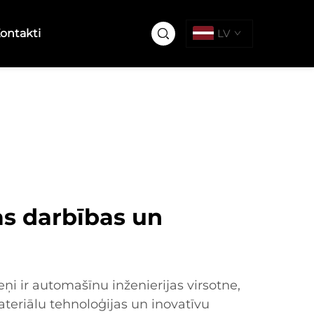
ontakti
LV
as darbības un
ņi ir automašīnu inženierijas virsotne,
teriālu tehnoloģijas un inovatīvu