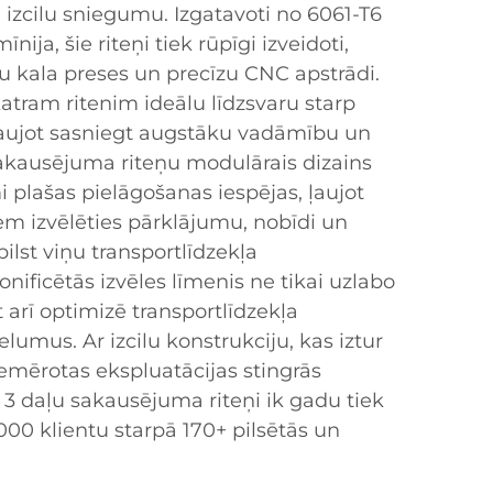
u izcilu sniegumu. Izgatavoti no 6061-T6
īnija, šie riteņi tiek rūpīgi izveidoti,
u kala preses un precīzu CNC apstrādi.
atram ritenim ideālu līdzsvaru starp
ļaujot sasniegt augstāku vadāmību un
akausējuma riteņu modulārais dizains
 plašas pielāgošanas iespējas, ļaujot
m izvēlēties pārklājumu, nobīdi un
ilst viņu transportlīdzekļa
onificētās izvēles līmenis ne tikai uzlabo
t arī optimizē transportlīdzekļa
elumus. Ar izcilu konstrukciju, kas iztur
iemērotas ekspluatācijas stingrās
 3 daļu sakausējuma riteņi ik gadu tiek
 000 klientu starpā 170+ pilsētās un