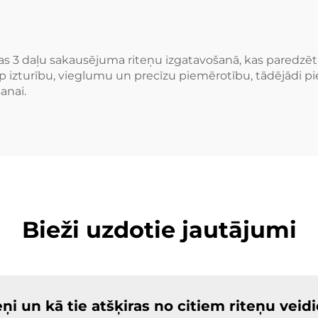
2500HD Silver
diski
Ram SUV
as 3 daļu sakausējuma riteņu izgatavošanā, kas paredzēt
 starp izturību, vieglumu un precīzu piemērotību, tādēj
anai.
Bieži uzdotie jautājumi
eņi un kā tie atšķiras no citiem riteņu vei