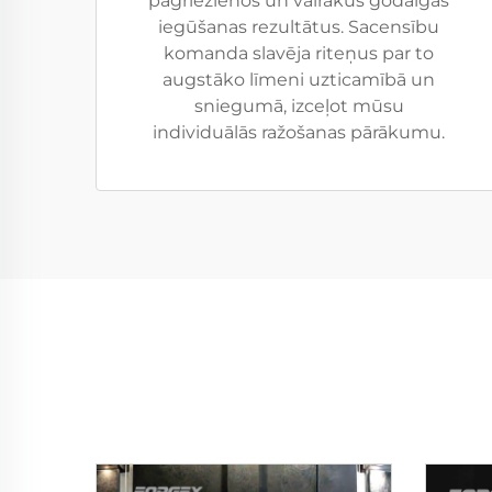
pagriezienos un vairākus godalgas
iegūšanas rezultātus. Sacensību
komanda slavēja riteņus par to
augstāko līmeni uzticamībā un
sniegumā, izceļot mūsu
individuālās ražošanas pārākumu.