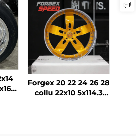
2x14
Forgex 20 22 24 26 28
x16
collu 22x10 5x114.3
6
5x115 5x120.7 2 daļu
eļa
Zelta auto riteņu
des
diski Kausēti
MC
pielāgoti riteņi