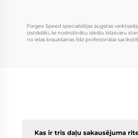
Forgex Speed specializējas augstas veiktspēj
izstrādāti, lai nodrošinātu ideālu līdzsvaru
no ielas braukšanas līdz profesionālai sacīkstīš
Kas ir trīs daļu sakausējuma rit