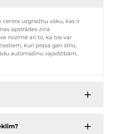
 centra uzgriežņu vāku, kas ir
smas apstrādes ziņā
e nozīmē arī to, ka tos var
iastiem, kuri prasa gan stilu,
ažādu automašīnu vajadzībām,
eklim?