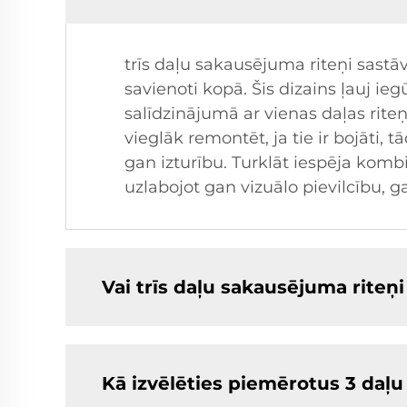
trīs daļu sakausējuma riteņi sastā
savienoti kopā. Šis dizains ļauj i
salīdzinājumā ar vienas daļas rite
vieglāk remontēt, ja tie ir bojāti, 
gan izturību. Turklāt iespēja kom
uzlabojot gan vizuālo pievilcību, 
Vai trīs daļu sakausējuma riteņ
Kā izvēlēties piemērotus 3 daļ