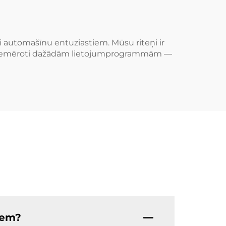
ado
i automašīnu entuziastiem. Mūsu riteņi ir
ādi piemēroti dažādām lietojumprogrammām —
diem?