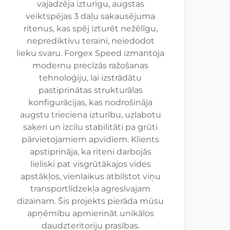
vajadzēja izturīgu, augstas
veiktspējas 3 daļu sakausējuma
ritenus, kas spēj izturēt nežēlīgu,
neprediktīvu teraini, neiedodot
lieku svaru. Forgex Speed izmantoja
modernu precīzās ražošanas
tehnoloģiju, lai izstrādātu
pastiprinātas strukturālas
konfigurācijas, kas nodrošināja
augstu trieciena izturību, uzlabotu
saķeri un izcilu stabilitāti pa grūti
pārvietojamiem apvidiem. Klients
apstiprināja, ka riteni darbojās
lieliski pat visgrūtākajos vides
apstākļos, vienlaikus atbilstot viņu
transportlīdzekļa agresīvajam
dizainam. Šis projekts pierāda mūsu
apņēmību apmierināt unikālos
daudzteritoriju prasības.