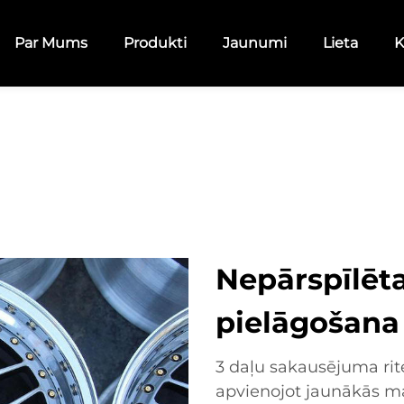
Par Mums
Produkti
Jaunumi
Lieta
K
Nepārspīlēt
pielāgošana
3 daļu sakausējuma rite
apvienojot jaunākās ma