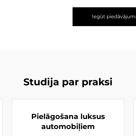
Iegūt piedāvājum
Studija par praksi
Pielāgošana luksus
automobiļiem