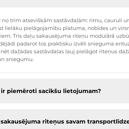
v no trim atsevišķām sastāvdaļām: rimu, cauruli un
egūt lielāku pielāgojamību platuma, nobīdes un vir
ņiem. Trīs daļu sakausējuma riteņu modulārā uzbūv
tādējādi padarot tos praktisku izvēli snieguma entuz
binēt dažādas sastāvdaļas ļauj pielāgot riteņus d
gan sniegumu.
i ir piemēroti sacīkšu lietojumam?
u sakausējuma riteņus savam transportlīdz