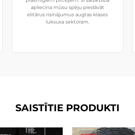
prasmīgiem pircējiem. Šī sadarbība
apliecina mūsu spēju piedāvāt
elitārus risinājumus augtas klases
luksusa sektoram.
SAISTĪTIE PRODUKTI