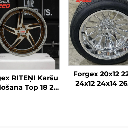
Forgex 20x12 2
ex RITEŅI Karšu
24x12 24x14 26
ošana Top 18 20
28x16 6061-T
24 26 28 30 collu
Alumīnija bezc
4.3 5x120 6x139.7
kaltās diskra
lāgoti kausētie
Chevrolet G
ņi Personīgā auto