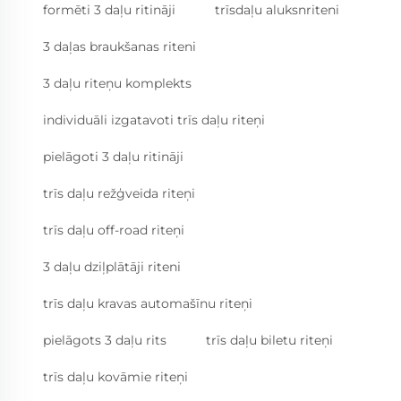
formēti 3 daļu ritināji
trīsdaļu aluksnriteni
3 daļas braukšanas riteni
3 daļu riteņu komplekts
individuāli izgatavoti trīs daļu riteņi
pielāgoti 3 daļu ritināji
trīs daļu režģveida riteņi
trīs daļu off-road riteņi
3 daļu dziļplātāji riteni
trīs daļu kravas automašīnu riteņi
pielāgots 3 daļu rits
trīs daļu biletu riteņi
trīs daļu kovāmie riteņi