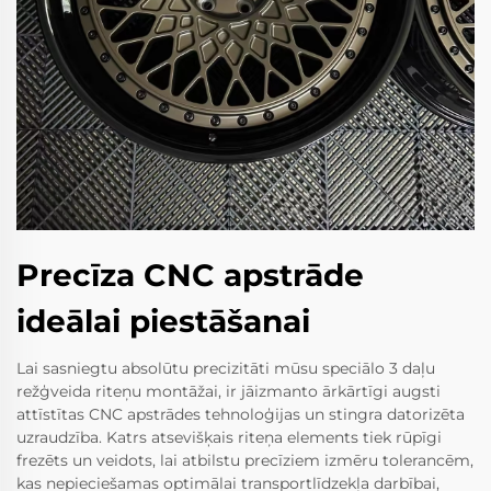
Precīza CNC apstrāde
ideālai piestāšanai
Lai sasniegtu absolūtu precizitāti mūsu speciālo 3 daļu
režģveida riteņu montāžai, ir jāizmanto ārkārtīgi augsti
attīstītas CNC apstrādes tehnoloģijas un stingra datorizēta
uzraudzība. Katrs atsevišķais riteņa elements tiek rūpīgi
frezēts un veidots, lai atbilstu precīziem izmēru tolerancēm,
kas nepieciešamas optimālai transportlīdzekļa darbībai,