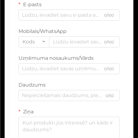
E-pasts
0/100
Mobilais/WhatsApp
Kods
0/100
Uzņēmuma nosaukums/Vārds
0/100
Daudzums
0/50
Ziņa