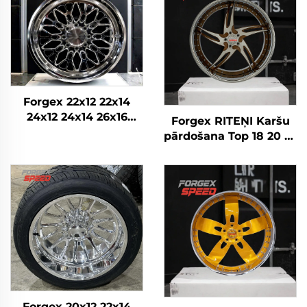
Forgex 22x12 22x14
24x12 24x14 26x16
Forgex RITEŅI Karšu
Monobloka kausētie
pārdošana Top 18 20 22
4x4 Offroad 8x170
24 26 28 30 collu
8x180 8x6.5 6x5.5 5x5
5x114.3 5x120 6x139.7
Kravas auto riteņi
Pielāgoti kausētie
riteņi Personīgā auto
diski
Forgex 20x12 22x14