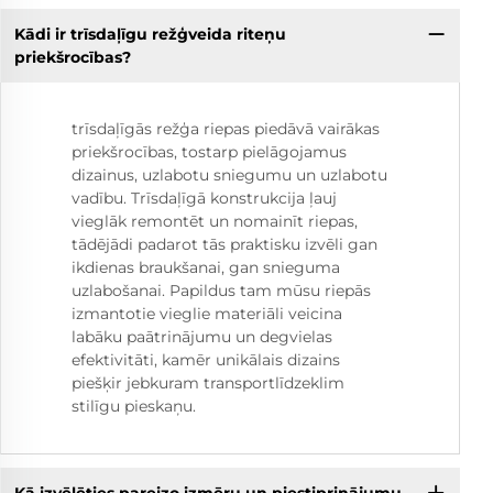
Kādi ir trīsdaļīgu režģveida riteņu
priekšrocības?
trīsdaļīgās režģa riepas piedāvā vairākas
priekšrocības, tostarp pielāgojamus
dizainus, uzlabotu sniegumu un uzlabotu
vadību. Trīsdaļīgā konstrukcija ļauj
vieglāk remontēt un nomainīt riepas,
tādējādi padarot tās praktisku izvēli gan
ikdienas braukšanai, gan snieguma
uzlabošanai. Papildus tam mūsu riepās
izmantotie vieglie materiāli veicina
labāku paātrinājumu un degvielas
efektivitāti, kamēr unikālais dizains
piešķir jebkuram transportlīdzeklim
stilīgu pieskaņu.
Kā izvēlēties pareizo izmēru un piestiprinājumu