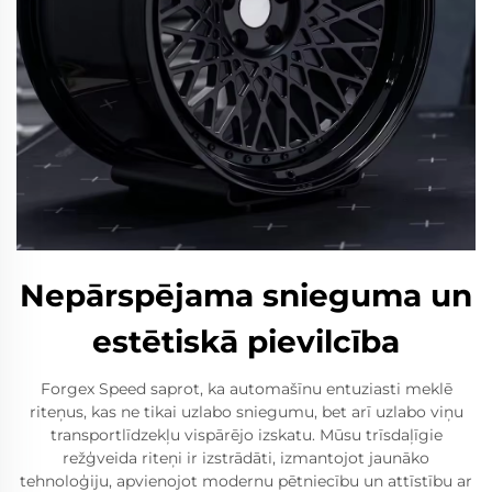
Nepārspējama snieguma un
estētiskā pievilcība
Forgex Speed saprot, ka automašīnu entuziasti meklē
riteņus, kas ne tikai uzlabo sniegumu, bet arī uzlabo viņu
transportlīdzekļu vispārējo izskatu. Mūsu trīsdaļīgie
režģveida riteņi ir izstrādāti, izmantojot jaunāko
tehnoloģiju, apvienojot modernu pētniecību un attīstību ar