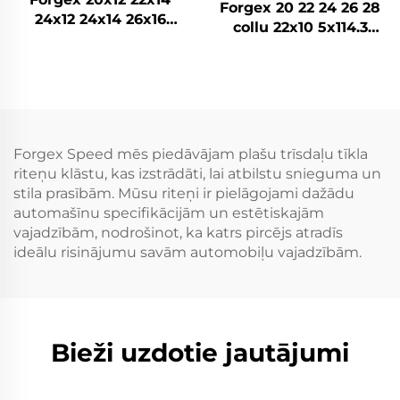
Forgex 20 22 24 26 28
24x12 24x14 26x16
collu 22x10 5x114.3
28x16 6061-T6
5x115 5x120.7 2 daļu
Alumīnija bezceļa
Zelta auto riteņu diski
kaltās diskrades
Kausēti pielāgoti riteņi
Chevrolet GMC
2500HD Silverado Ram
SUV
Forgex Speed mēs piedāvājam plašu trīsdaļu tīkla
riteņu klāstu, kas izstrādāti, lai atbilstu snieguma un
stila prasībām. Mūsu riteņi ir pielāgojami dažādu
automašīnu specifikācijām un estētiskajām
vajadzībām, nodrošinot, ka katrs pircējs atradīs
ideālu risinājumu savām automobiļu vajadzībām.
Bieži uzdotie jautājumi