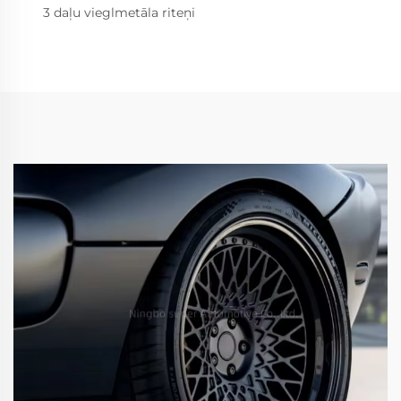
3 daļu vieglmetāla riteņi