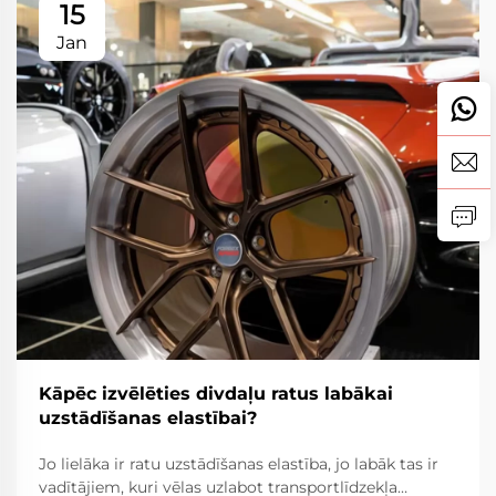
15
Jan
Kāpēc izvēlēties divdaļu ratus labākai
uzstādīšanas elastībai?
Jo lielāka ir ratu uzstādīšanas elastība, jo labāk tas ir
vadītājiem, kuri vēlas uzlabot transportlīdzekļa