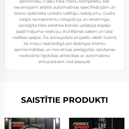
personisku 3 daļu tīkla riteņu komplektu, kas
nevainojami atbilst automašīnas specifikācijām un
īsteno īpašnieka unikālo radītāju redzējumu. Gudra
vieglo komponentu integrācija un ietekmīga,
sarežģīta tīkla estētika būtiski uzlaboja kopējo
paātrinājuma reakciju, stūrēšanas saķeri un ceļa
vadības spējas. Šis aizraujošais projekts ideāli ilustrē,
kā mūsu neatlaidīgā pie dedzīgas klientu
apmierinātības un inovatīvas pielāgotās ražošanas
nodrošina ilgstošas attiecības ar automašīnu
entuziastiem visā pasaulē.
SAISTĪTIE PRODUKTI