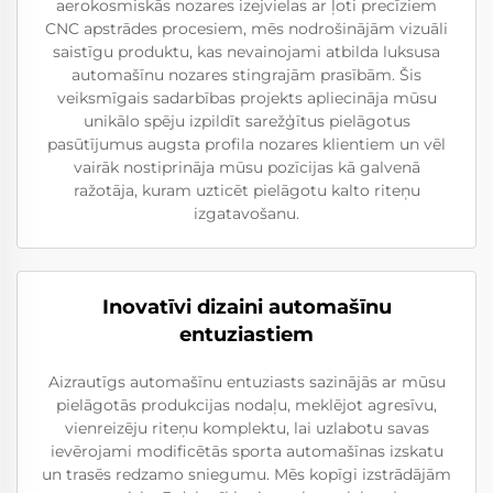
aerokosmiskās nozares izejvielas ar ļoti precīziem
CNC apstrādes procesiem, mēs nodrošinājām vizuāli
saistīgu produktu, kas nevainojami atbilda luksusa
automašīnu nozares stingrajām prasībām. Šis
veiksmīgais sadarbības projekts apliecināja mūsu
unikālo spēju izpildīt sarežģītus pielāgotus
pasūtījumus augsta profila nozares klientiem un vēl
vairāk nostiprināja mūsu pozīcijas kā galvenā
ražotāja, kuram uzticēt pielāgotu kalto riteņu
izgatavošanu.
Inovatīvi dizaini automašīnu
entuziastiem
Aizrautīgs automašīnu entuziasts sazinājās ar mūsu
pielāgotās produkcijas nodaļu, meklējot agresīvu,
vienreizēju riteņu komplektu, lai uzlabotu savas
ievērojami modificētās sporta automašīnas izskatu
un trasēs redzamo sniegumu. Mēs kopīgi izstrādājām