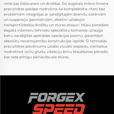
rotācijas līdzsvaram un drošībai. Šis augstais mikro-līmeņa
precizitātes pakāpe nodrošina, ka komplektētie riteņi bez
problēmām integrējas ar sarežģītajām bremžu sistēmām
un suspensiju ģeometrijām, efektīvi uzlabojot
transportlīdzekļa drošību un stūres atsauci. Mūsu pieredzes
bagātā inženieru tehnisko speciālistu komanda uzrauga
katru sarežģītās apstrādes operācijas posmu, garantējot
absolūtu nevainojamību konstrukcijas izpildē. Šī tehniskās
precizitātes pievērsums uzlabo vizuālo iespaidu, vienlaikus
nodrošinot izcilu gludu, vibrāciju brīvu braukšanas pieredzi,
kas rada pilnīgu pārliecību pie stūres.