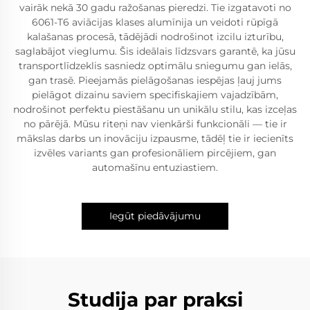
vairāk nekā 30 gadu ražošanas pieredzi. Tie izgatavoti no
6061-T6 aviācijas klases alumīnija un veidoti rūpīgā
kalašanas procesā, tādējādi nodrošinot izcilu izturību,
saglabājot vieglumu. Šis ideālais līdzsvars garantē, ka jūsu
transportlīdzeklis sasniedz optimālu sniegumu gan ielās,
gan trasē. Pieejamās pielāgošanas iespējas ļauj jums
pielāgot dizainu saviem specifiskajiem vajadzībām,
nodrošinot perfektu piestāšanu un unikālu stilu, kas izceļas
no pārējā. Mūsu riteņi nav vienkārši funkcionāli — tie ir
mākslas darbs un inovāciju izpausme, tādēļ tie ir iecienīts
izvēles variants gan profesionāliem pircējiem, gan
automašīnu entuziastiem.
Iegūt piedāvājumu
Studija par praksi