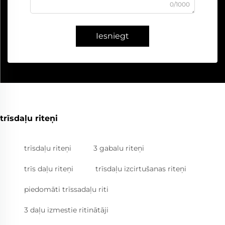
0/1000
Iesniegt
trīsdaļu riteņi
trīsdaļu riteņi
3 gabalu riteņi
trīs daļu riteņi
trīsdaļu izcirtušanas riteņi
piedomāti trīssadaļu riti
3 daļu izmestie ritinātāji