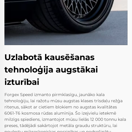
Uzlabotā kausēšanas
tehnoloģija augstākai
izturībai
Forgex Speed izmanto pirmklasīgu, jaunāko kala
tehnoloģiju, lai ražotu mūsu augstas klases trīsdaļu režģa
riteņus, sākot ar cietiem blokiem no augstas kvalitātes
6061-T6 kosmosa rūdas alumīnija. Šo izejvielu ietekmē
milzīgs spiediens, izmantojot mūsu lielās 12 000 tonnu kala
preses, tādējādi sakārtojot metāla graudu struktūru, lai
novērstu mikroskopiskas porainības un nodrošinātu