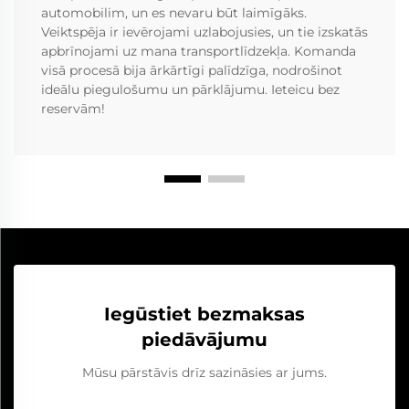
automobilim, un es nevaru būt laimīgāks.
Veiktspēja ir ievērojami uzlabojusies, un tie izskatās
apbrīnojami uz mana transportlīdzekļa. Komanda
visā procesā bija ārkārtīgi palīdzīga, nodrošinot
ideālu piegulošumu un pārklājumu. Ieteicu bez
reservām!
Iegūstiet bezmaksas
piedāvājumu
Mūsu pārstāvis drīz sazināsies ar jums.