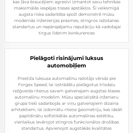
kas ļāva braucējiem agresīvi izmantot savu tehnikas
maksimālās iespējas trases apstākļos. Šī veiksmīgā
augsta riska sadarbība spoži demonstrē mūsu
modernās inženierijas prasmes, stingros ražošanas
standartus un nepārspējamu reputāciju kā vadošajai
tirgus līderim konkurences
Pielāgoti risinājumi luksus
automobiļiem
Prestiža luksusa automašīnu ražotājs vērsās pie
Forgex Speed, lai izstrādātu pielāgotus trīsdaļu
režģveida riteņus savam galvenajam augstas klases
automašīnu modelim. Mūsu specializētā inženieru
grupa tieši sadarbojās ar viņu galvenajiem dizaina
arhitektiem, lai izdomātu riteņa ģeometriju, kas ideāli
papildinātu sofistikātās automašīnas estētiku,
vienlaikus ievērojot stingros funkcionālos drošības
standartus. Apvienojot augstākās kvalitātes