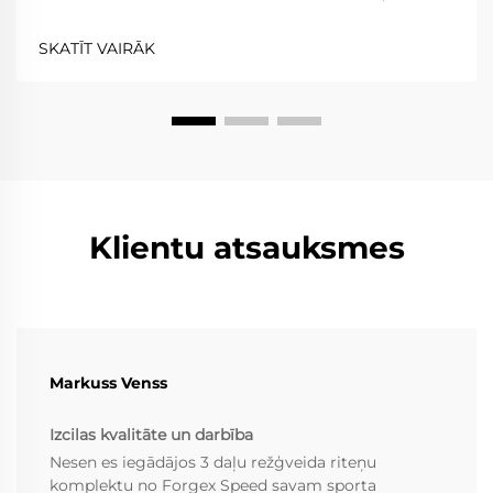
izskatu, veiktspēju un kopumā braukšanas ērtības.
Divdaļu rati ir elastīgāki nekā viendaļas rati, jo rata
SKATĪT VAIRĀK
spieķi un apvalks ir atdalīti, kamēr...
Klientu atsauksmes
Markuss Venss
Izcilas kvalitāte un darbība
Nesen es iegādājos 3 daļu režģveida riteņu
komplektu no Forgex Speed savam sporta