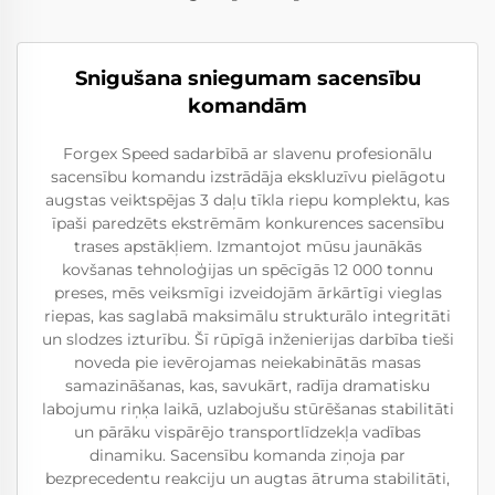
Snigušana sniegumam sacensību
komandām
Forgex Speed sadarbībā ar slavenu profesionālu
sacensību komandu izstrādāja ekskluzīvu pielāgotu
augstas veiktspējas 3 daļu tīkla riepu komplektu, kas
īpaši paredzēts ekstrēmām konkurences sacensību
trases apstākļiem. Izmantojot mūsu jaunākās
kovšanas tehnoloģijas un spēcīgās 12 000 tonnu
preses, mēs veiksmīgi izveidojām ārkārtīgi vieglas
riepas, kas saglabā maksimālu strukturālo integritāti
un slodzes izturību. Šī rūpīgā inženierijas darbība tieši
noveda pie ievērojamas neiekabinātās masas
samazināšanas, kas, savukārt, radīja dramatisku
labojumu riņķa laikā, uzlabojušu stūrēšanas stabilitāti
un pārāku vispārējo transportlīdzekļa vadības
dinamiku. Sacensību komanda ziņoja par
bezprecedentu reakciju un augtas ātruma stabilitāti,