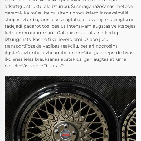
ārkārtīgu strukturālo izturību. Šī smagā ražošanas metode
garantē, ka mūsu beigu riteņu produktiem ir maksimālā
stiepes izturība, vienlaikus saglabājot ievērojamu vieglumu,
tādējādi padarot tos ideālus intensīvām augstas veiktspējas
lietojumprogrammām. Galīgais rezultāts ir ārkārtīgi
izturīgs rats, kas ne tikai ievērojami uzlabo jūsu
transportlīdzekļa vadības reakciju, bet arī nodrošina
ilgstošu izturību, uzticamību un drošību gan neprediktīvās
ikdienas ielas braukšanas apstākļos, gan augtās ātrumā
notiekošās sacensību trasēs.