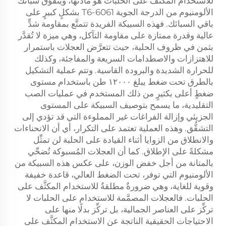
للاستخدام المكثَّف على الحلبات هو مادتها، ويتفوَّق سبائك
الألومنيوم من الدرجة الجوية 6061-T6 بشكلٍ كبيرٍ على
باقي السبائك. فهذه السبيكة الفريدة تتمتَّع بمقاومة شدٍّ
عالية وقدرة ممتازة على مقاومة التآكل، وهي ميزة لا تُقدَّر
بثمن في ظروف الحلبة، حيث تتعرَّض العجلات باستمرار
للاهتزازات والاصطدامات السريعة والمفاجئة، وكذلك
للحرارة الشديدة والبرودة القاسية. وتتم عملية التشكيل
بالطرق تحت ضغط يبلغ ١٢٠٠٠ طن باستخدام مستوى
ضغطٍ أعلى بكثيرٍ من ذلك المستخدم في عمليات الصب
التقليدية، ما يسمح بتوصيف السبيكة على المستوى
الجزيئي وإزالة الفراغات غير المملوءة التي قد تؤدي إلى
التشقُّق. وهذه العملية تعتمد على التكرار، أي أن الانحناءات
والانطلاق من الزوايا أثناء القيادة على الحلبة لن تمثِّل
مشكلةً على الإطلاق. كما أن العجلات المُسبوكة تُضحِّي
بالمتانة من أجل خفض الوزن، على عكس هذه السبيكة من
الألومنيوم التي توفر، تحت الضغط العالي، قاعدة خفيفة
وقوية للغاية، وهي ضرورةٌ مطلقةٌ للاستخدام المكثَّف على
الحلبات. فالعجلات المصمَّمة للاستخدام على الحلبات لا
تركِّز على العناصر الجمالية، بل تركِّز بدلًا منها على
الاحتياجات الحقيقية الناتجة عن الاستخدام المكثَّف على