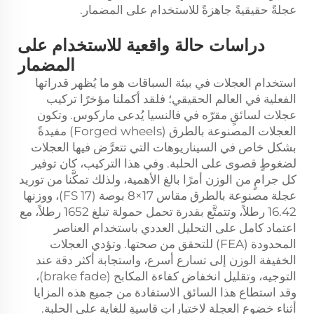
عجلةً حقيقيةً جاهزةً للاستخدام على المضمار.
دراسات حالة واقعية للاستخدام على
المضمار
استخدام العجلات في بيئة السباقات هو ما يُظهر قدراتها
الفعلية في العالم الحقيقي؛ فلقد أكملنا مؤخرًا تركيب
عجلات لسائقٍ مقرّه في فالنسيا يُدعى ماركوس. وتكون
العجلات المصنوعة بالطرق (Forged wheels) مفيدةً
بشكل خاص في السيناريوهات التي تتعرَّض فيها العجلات
لضغوطٍ قصوى على الحلبة. وفي هذا التركيب، كان توفير
كل جرامٍ من الوزن أمرًا بالغ الأهمية، ولذلك تمكَّنا من توريد
عجلة مصنوعة بالطرق مقاس 17×8 بوصة (FS 17)، ووزنها
16.42 رطلاً، وتتمتَّع بقدرة تحمل حمولة تبلغ 1652 رطلاً، مع
اعتماد كامل على التحليل العددي باستخدام العناصر
المحدودة (FEA) للتحقق من صحتها. وتؤدي العجلات
الخفيفة الوزن إلى تسارع أسرع، واستجابة أكثر دقة عند
التوجيه، وتقليل انخفاض كفاءة المكابح (brake fade)،
وقد استطاع هذا السائق الاستفادة من جميع هذه المزايا
أثناء خضوع العجلة لاختباراتٍ قاسيةٍ للغاية على الحلبة.