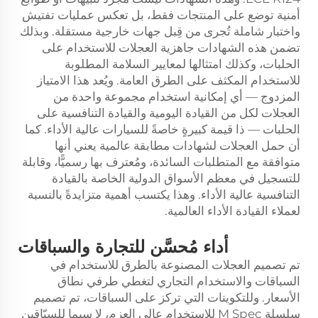
أمنية توضع على المنتجات فقط، بل تعكس عمليات تفتيش
واختبار شاملة تُجرى من قِبل جهات خارجية مستقلة. وبذلك
تضمن هذه الشهادات جاهزية العجلات للاستخدام على
الحلبات، وكذلك امتثالها لمعايير السلامة المطلوبة
للاستخدام المكثف على الطرق العامة. ويُعد هذا الامتياز
المزدوج — أي إمكانية استخدام مجموعة واحدة من
العجلات لكل من القيادة اليومية والقيادة التنافسية على
الحلبات — ذا قيمة كبيرةٍ خاصةً للسيارات عالية الأداء. كما
أن حمل العجلات لشهادات مطابقة عالمية يعني أنها
متوافقة مع المتطلبات السائدة، ومُعترف بها رسميًّا، وقابلة
للتسجيل في معظم الأسواق الدولية الخاصة بالقيادة
التنافسية عالية الأداء. وهذا يكتسب أهمية متزايدةً بالنسبة
لعملاء القيادة الأداء العالمية.
أداء مُحسَّن للتجارة والسباقات
تم تصميم العجلات المصنوعة بالطرق للاستخدام في
السباقات والاستخدام التجاري لتغطي طرفي نطاق
الأسعار. وللتكوينات التي تركز على السباقات، تم تصميم
سلسلة M Spec للاستخدام عالي العزم، لا سيما للسبّاقين