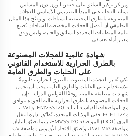
ويرتكز تركيز السائق على خفض الوزن دون المساس
بمتانة العجلة على المبدأ التصميمي الأساسي للعجلات
المصنوعة بالطرق المخصصة للسباقات. ويوضِّح هذا المثال
التطبيقي أن أفضل العجلات المخصصة للسباقات تُصنع
لتلبية المتطلبات المحددة للسائق والحلبة، وليس وفق
معيار أداء تعسفي.
شهادة عالمية للعجلات المصنوعة
بالطرق الحرارية للاستخدام القانوني
على الحلبات والطرق العامة
لكي تُعتبر العجلات المصنوعة بالطرق الحرارية قانونيةً
للاستخدام على الحلبات والطرق العامة، يجب أن تحمل
شهادات مطابقة عالمية. ووفقًا للقوانين الدولية، فإن
العجلات المصنوعة بالطرق الحرارية عالية الجودة تتوافق
مع المواصفات القياسية التالية: FMVSS 120، وJWL،
وECE R124. ففي الولايات المتحدة، تُطبّق إدارة النقل
البري (DOT) المواصفة FMVSS 120، بينما تطبّق اليابان
مواصفة JWL VIA، وتُطبّق الاتحاد الأوروبي مواصفة TCV
ECE R124. وهذه الشهادات ليست مجرد تنبيهات أو طوابع