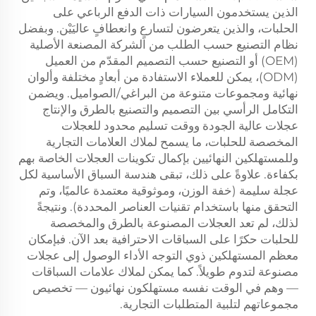
الذين يستخدمون السيارات ذات الدفع الرباعي على
الحلبات، والذين يتعرضون لتسارعٍ وانعطافٍ عاليَيْن. وبفضل
نظام التصنيع حسب الطلب من الشركة المصنعة الأصلية
(OEM) أو التصنيع حسب التصميم المقدّم من العميل
(ODM)، يمكن للعملاء الاستفادة من أبعادٍ مختلفة وألوان
نهائية ومجموعات متنوعة من البراغي/الصواميل. ويضمن
التكامل الرأسي بين التصميم والتصنيع بالطرق والإنتاج
عجلات عالية الجودة ووقت تسليم محدود للعجلات
المخصصة للحلبات، ما يسمح لملاك العلامات التجارية
وللمستهلكين النهائيين بإكمال تكوينات العجلات الخاصة بهم
بكفاءة. علاوةً على ذلك، تبقى هندسة السباق الأساسية لكل
عجلة سليمة (خفة الوزن، وموثوقية معتمدة عالميًا، وتم
التحقق منها باستخدام تقنيات العناصر المحددة). ونتيجةً
لذلك، لم تعد العجلات المصنوعة بالطرق والمخصصة
للحلبات حكرًا على السباقات الاحترافية بعد الآن. فبإمكان
معظم المستهلكين ذوي التوجه الأداء الوصول إلى عجلات
مصنوعة لتدوم طويلاً. كما يمكن لملاك علامات السباقات
— وهم في الوقت نفسه مستهلكون نهائيون — تخصيص
مجموعاتهم لتلبية المتطلبات التجارية.