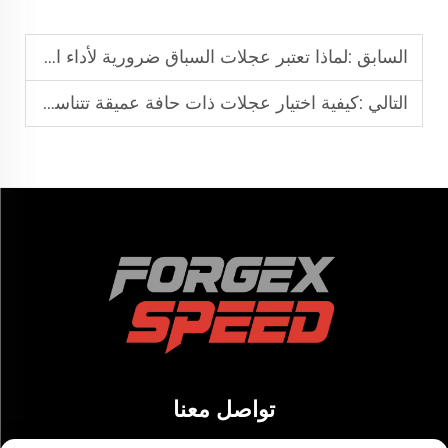
السابق :
لماذا تعتبر عجلات السباق ضرورية لأداء السيارات على المضمار؟
التالي :
كيفية اختيار عجلات ذات حافة عميقة تتناسب دون احتكاك
تواصل معنا
Add:الغرفة 1301-4، رقم 700 طريق تياندونغ الجنوبي، شارع