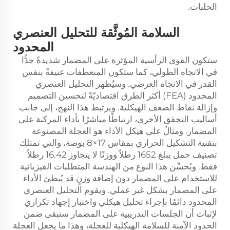
الحلبات.
السلامة المُوثَّقة للتحليل العنصري
المحدود
ستكون القوى الرأسية المؤثرة على المضمار شديدةً جدًّا
في الاتجاه الطولي، كما ستكون المنعطفات عنيفةً بنفس
القدر في الاتجاه العرضي. وسيُظهر التحليل العنصري
المحدود (FEA) أكثر الطرق اقتصاديّةً لتحسين التصميم
وإزالة نقاط الضعف الهيكلية. ويرتبط هذا النهج، إلى جانب
أساليب التحقق الأخرى، ارتباطًا مباشرًا بأداء المركبة على
المضمار. ومثالٌ على هيكل الأداء هو العجلة المصنوعة
بتقنية التشكيل الحراري بمقاس 17×8 بوصة، والتي تمتلك
تصنيف حمل يبلغ 1652 رطلاً ووزنًا لا يتجاوز 16.42 رطلاً
فقط. ويُحسِّن هذا النوع من الهندسة المتطلبات الفيزيائية
للاستخدام على المضمار دون إضافة وزنٍ قد يُبطئ الأداء
على المضمار بشكل غير عملي. ويقوم التحليل العنصري
المحدود دائمًا بإجراء تحليل هيكلي واختبار إجهاد تكراري
لإثبات أن الجلسات التدريبية على المضمار ستبقى ضمن
الحدود الآمنة للسلامة الهيكلية للعجلة، وهذا ما يجعل العجلة